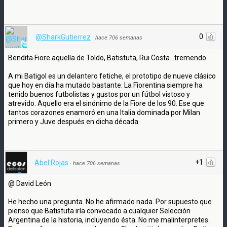
0
@SharkGutierrez
·
hace 706 semanas
Bendita Fiore aquella de Toldo, Batistuta, Rui Costa...tremendo.
A mi Batigol es un delantero fetiche, el prototipo de nueve clásico
que hoy en día ha mutado bastante. La Fiorentina siempre ha
tenido buenos futbolistas y gustos por un fútbol vistoso y
atrevido. Aquello era el sinónimo de la Fiore de los 90. Ese que
tantos corazones enamoró en una Italia dominada por Milan
primero y Juve después en dicha década.
+1
Abel Rojas
·
hace 706 semanas
@ David León
He hecho una pregunta. No he afirmado nada. Por supuesto que
pienso que Batistuta iría convocado a cualquier Selección
Argentina de la historia, incluyendo ésta. No me malinterpretes.