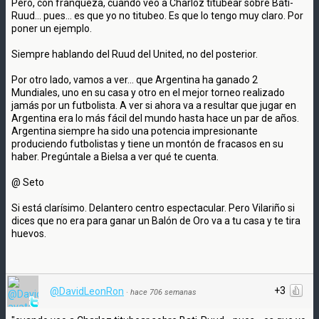
Pero, con franqueza, cuando veo a Charloz titubear sobre Bati-
Ruud... pues... es que yo no titubeo. Es que lo tengo muy claro. Por
poner un ejemplo.
Siempre hablando del Ruud del United, no del posterior.
Por otro lado, vamos a ver... que Argentina ha ganado 2
Mundiales, uno en su casa y otro en el mejor torneo realizado
jamás por un futbolista. A ver si ahora va a resultar que jugar en
Argentina era lo más fácil del mundo hasta hace un par de años.
Argentina siempre ha sido una potencia impresionante
produciendo futbolistas y tiene un montón de fracasos en su
haber. Pregúntale a Bielsa a ver qué te cuenta.
@ Seto
Si está clarísimo. Delantero centro espectacular. Pero Vilariño si
dices que no era para ganar un Balón de Oro va a tu casa y te tira
huevos.
+3
@DavidLeonRon
·
hace 706 semanas