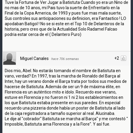
Tuve la Fortuna de Ver Jugar a Batistuta Cuando yo era un Nino de
no mas de 10 anos, mi Pais tuvo la suerte de Enfrentarlo en la
Final de la Copa America, de 1993 y pues fue mas mala suerte,
Sus controles sus anticipaciones su definicion, era Fantastico ! LO
apodaban Batigol ! No se si este en el Top 10 de Delanteros de la
historia, pero creo que de la Actualidad Solo Radamel Falcao
podria estar cerca de el ( Delantero Puro)
+2
Miguel Canales
·
hace 706 semanas
Dios mio, Abel. No estarás tomando el nombre de Batistuta en
vano, verdad? En 1997, tras la marcha de Ronaldo del Barça al
Inter, hay un verano donde el Barça trata por todos sus medios de
hacerse de Batistuta. Además de ser un 9 de máxima élite, en
Florencia es un auténtico mito e ídolo. Recuerdo ese verano,
estuve en Florencia y no fueron ni 1 ni 2 los establecimientos en
los que Batistuta estaba presente en sus paredes. En especial
recuerdo una pizzeria donde había un poster de Batistuta al lado
de la caja registradora a tamaño superior al real. Alucinaba.
Le dije al "cobrador" Batistuta se marcha al Barça" y me contestó "
Imposible, Batistuta ama Florencia y a la Fiore". Y así fue.