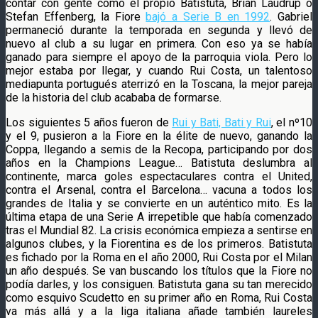
contar con gente como el propio Batistuta, Brian Laudrup o
Stefan Effenberg, la Fiore
bajó a Serie B en 1992
. Gabriel
permaneció durante la temporada en segunda y llevó de
nuevo al club a su lugar en primera. Con eso ya se había
ganado para siempre el apoyo de la parroquia viola. Pero lo
mejor estaba por llegar, y cuando Rui Costa, un talentoso
mediapunta portugués aterrizó en la Toscana, la mejor pareja
de la historia del club acababa de formarse.
Los siguientes 5 años fueron de
Rui y Bati, Bati y Rui
, el nº10
y el 9, pusieron a la Fiore en la élite de nuevo, ganando la
Coppa, llegando a semis de la Recopa, participando por dos
años en la Champions League… Batistuta deslumbra al
continente, marca goles espectaculares contra el United,
contra el Arsenal, contra el Barcelona… vacuna a todos los
grandes de Italia y se convierte en un auténtico mito. Es la
última etapa de una Serie A irrepetible que había comenzado
tras el Mundial 82. La crisis económica empieza a sentirse en
algunos clubes, y la Fiorentina es de los primeros. Batistuta
es fichado por la Roma en el año 2000, Rui Costa por el Milan
un año después. Se van buscando los títulos que la Fiore no
podía darles, y los consiguen. Batistuta gana su tan merecido
como esquivo Scudetto en su primer año en Roma, Rui Costa
va más allá y a la liga italiana añade también laureles