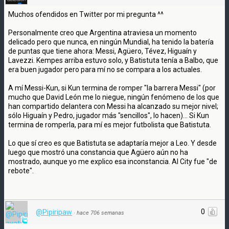
Muchos ofendidos en Twitter por mi pregunta ^^
Personalmente creo que Argentina atraviesa un momento
delicado pero que nunca, en ningún Mundial, ha tenido la batería
de puntas que tiene ahora: Messi, Agüero, Tévez, Higuaín y
Lavezzi. Kempes arriba estuvo solo, y Batistuta tenía a Balbo, que
era buen jugador pero para mí no se compara a los actuales.
A mí Messi-Kun, si Kun termina de romper "la barrera Messi" (por
mucho que David León me lo niegue, ningún fenómeno de los que
han compartido delantera con Messi ha alcanzado su mejor nivel;
sólo Higuaín y Pedro, jugador más "sencillos", lo hacen)... Si Kun
termina de romperla, para mí es mejor futbolista que Batistuta.
Lo que sí creo es que Batistuta se adaptaría mejor a Leo. Y desde
luego que mostró una constancia que Agüero aún no ha
mostrado, aunque yo me explico esa inconstancia. Al City fue "de
rebote".
0
@Pipiripaw
·
hace 706 semanas