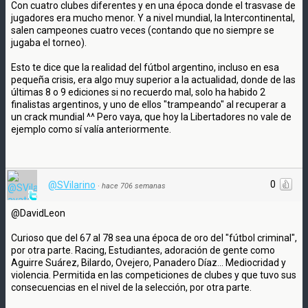
Con cuatro clubes diferentes y en una época donde el trasvase de
jugadores era mucho menor. Y a nivel mundial, la Intercontinental,
salen campeones cuatro veces (contando que no siempre se
jugaba el torneo).
Esto te dice que la realidad del fútbol argentino, incluso en esa
pequeña crisis, era algo muy superior a la actualidad, donde de las
últimas 8 o 9 ediciones si no recuerdo mal, solo ha habido 2
finalistas argentinos, y uno de ellos "trampeando" al recuperar a
un crack mundial ^^ Pero vaya, que hoy la Libertadores no vale de
ejemplo como sí valía anteriormente.
0
@SVilarino
·
hace 706 semanas
@DavidLeon
Curioso que del 67 al 78 sea una época de oro del "fútbol criminal",
por otra parte. Racing, Estudiantes, adoración de gente como
Aguirre Suárez, Bilardo, Ovejero, Panadero Díaz... Mediocridad y
violencia. Permitida en las competiciones de clubes y que tuvo sus
consecuencias en el nivel de la selección, por otra parte.