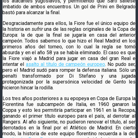
los atacantes yugoslavos, y permitiendo que Sarti saliese
imbatido de ambos encuentros. Un gol de Prini en Belgrado
bastó para alcanzar la final.
Desgraciadamente para ellos, la Fiore fue el único equipo de
la historia en
sufrir
una de las reglas originales de la Copa de
Europa: la de que la final se jugaría en casa del anterior
campeón. Todos sabemos lo que hizo el Real Madrid en los
primeros años del torneo, con lo cual la regla se tornó
absurda y en el año 58 ya se había eliminado. El caso es que
la Fiore viajó a Madrid para jugar en casa del gran Real e
intentar el
asalto al título de campeón europeo
. No pudo ser,
pero el Madrid sudó para romper la defensa italiana. Sólo un
penalti transformado por Di Stefano y una jugada
protagonizada por la supersónica velocidad de Gento les
hicieron hincar la rodilla.
Los tres años posteriores a su epopeya en Copa de Europa la
Fiorentina fue subcampeón de Italia, en 1960 ganaron la
Coppa y esto les permitiría participar en 1961 en la Recopa,
ganando el primer título europeo para el país, al derrotar al
Rangers. Al año siguiente, no pudieron renovar el título, al ser
derrotados en la final por el Atlético de Madrid. En cierto
modo, la historia de este equipo florentino recuerda a la del