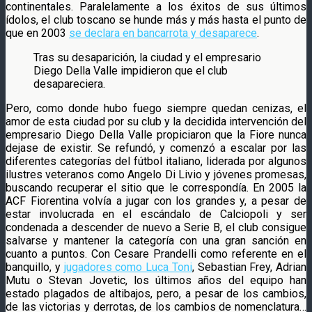
continentales. Paralelamente a los éxitos de sus últimos
ídolos, el club toscano se hunde más y más hasta el punto de
que en 2003
se declara en bancarrota y desaparece
.
Tras su desaparición, la ciudad y el empresario
Diego Della Valle impidieron que el club
desapareciera.
Pero, como donde hubo fuego siempre quedan cenizas, el
amor de esta ciudad por su club y la decidida intervención del
empresario Diego Della Valle propiciaron que la Fiore nunca
dejase de existir. Se refundó, y comenzó a escalar por las
diferentes categorías del fútbol italiano, liderada por algunos
ilustres veteranos como Angelo Di Livio y jóvenes promesas,
buscando recuperar el sitio que le correspondía. En 2005 la
ACF Fiorentina volvía a jugar con los grandes y, a pesar de
estar involucrada en el escándalo de Calciopoli y ser
condenada a descender de nuevo a Serie B, el club consigue
salvarse y mantener la categoría con una gran sanción en
cuanto a puntos. Con Cesare Prandelli como referente en el
banquillo, y
jugadores como Luca Toni
, Sebastian Frey, Adrian
Mutu o Stevan Jovetic, los últimos años del equipo han
estado plagados de altibajos, pero, a pesar de los cambios,
de las victorias y derrotas, de los cambios de nomenclatura…