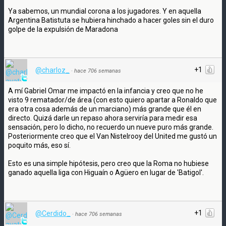
Ya sabemos, un mundial corona a los jugadores. Y en aquella
Argentina Batistuta se hubiera hinchado a hacer goles sin el duro
golpe de la expulsión de Maradona
+1
@charloz_
·
hace 706 semanas
A mí Gabriel Omar me impactó en la infancia y creo que no he
visto 9 rematador/de área (con esto quiero apartar a Ronaldo que
era otra cosa además de un marciano) más grande que él en
directo. Quizá darle un repaso ahora serviría para medir esa
sensación, pero lo dicho, no recuerdo un nueve puro más grande.
Posteriormente creo que el Van Nistelrooy del United me gustó un
poquito más, eso sí.
Esto es una simple hipótesis, pero creo que la Roma no hubiese
ganado aquella liga con Higuaín o Agüero en lugar de 'Batigol'.
+1
@Cerdido_
·
hace 706 semanas