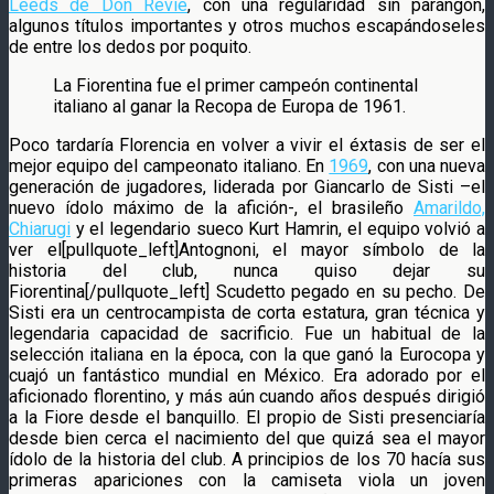
Leeds de Don Revie
, con una regularidad sin parangón,
algunos títulos importantes y otros muchos escapándoseles
de entre los dedos por poquito.
La Fiorentina fue el primer campeón continental
italiano al ganar la Recopa de Europa de 1961.
Poco tardaría Florencia en volver a vivir el éxtasis de ser el
mejor equipo del campeonato italiano. En
1969
, con una nueva
generación de jugadores, liderada por Giancarlo de Sisti –el
nuevo ídolo máximo de la afición-, el brasileño
Amarildo,
Chiarugi
y el legendario sueco Kurt Hamrin, el equipo volvió a
ver el[pullquote_left]Antognoni, el mayor símbolo de la
historia del club, nunca quiso dejar su
Fiorentina[/pullquote_left] Scudetto pegado en su pecho. De
Sisti era un centrocampista de corta estatura, gran técnica y
legendaria capacidad de sacrificio. Fue un habitual de la
selección italiana en la época, con la que ganó la Eurocopa y
cuajó un fantástico mundial en México. Era adorado por el
aficionado florentino, y más aún cuando años después dirigió
a la Fiore desde el banquillo. El propio de Sisti presenciaría
desde bien cerca el nacimiento del que quizá sea el mayor
ídolo de la historia del club. A principios de los 70 hacía sus
primeras apariciones con la camiseta viola un joven