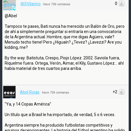
0
@SVilarino
·
hace 706 semanas
@Abel
Tampoco te pases, Bati nunca ha merecido un Balón de Oro, pero
de ahí a simplemente preguntar si entraría en una convocatoria
de la Argentina actual. Hombre, que me digas Agüero, vale?
Menudo techo tiene! Pero ¿Higuaín? ¿Tevez? ¿Lavezzi? Are you
kidding, me?
By the way: Batistuta, Crespo, Piojo López. 2002. Saviola fuera,
Riquelme fuera. Ortega, Verón, Aimar, el Kily, Gustavo López... ahí
había material de tres cuartos para arriba.
+2
Abel Rojas
·
hace 706 semanas
"Ya, y 14 Copas América"
Un título que a Brasil le ha importado, de verdad, 5 o 6 veces.
Argentina siempre ha producido futbolistas competitivos y
equipos decepcionantes. La historia del fútbol argentino ha solido