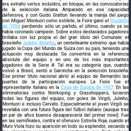
era extraño verlos incluídos, en bloque, en las convocatorias
de la selección italiana. Amparado en esa capacidad
defensiva, y con Guido Gratton llevando la manija del juego
con Miguel Montuori como estilete, la Fiore ganó el
Scudetto
de 1956
perdiendo sólo un partido, el último, cuando ya se
había coronado campeón. Sobre estos destacados jugadores
brillaba con luz propia el del gran ídolo del Comunale: el
brasileño
Julinho Botelho
, un centelleante extremo que había
jugado la Copa del Mundo de Suiza con su país, teniendo una
actuación muy destacada. Se convertiría en la referencia
absoluta del equipo y en uno de los más importantes
jugadores de la Serie A. Tal era su categoría que, cuando
volvió a Brasil, sentó a Garrincha en la selección brasileña.
Ese primer título nacional abrió al equipo de Bernardini las
puertas de la participación europea. La Fiore fue el
representante italiano en la
Copa de Europa de 1957
. En las
eliminatorias contra Nörrkoping y Grasshoppers, lucieron
todas las figuras del equipo, con goles de Virgili, Julinho,
Montuori e incluso Cervato. Especialmente el joven Virgili se
revelaba con una futura figura del fútbol italiano (aunque tras
un par de años buenos desaparecería del primer nivel). Fue
en las semifinales, contra el ofensivo Estrella Roja, cuando el
Muro Viola hizo su aparición en todo su esplendor, secando a