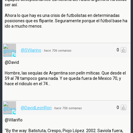
ser así.
Ahora lo que hay es una crisis de futbolistas en determinadas
posiciones que es flipante. Seguramente porque el fútbol base ha
ido a mucho menos.
0
@SVilarino
·
hace 706 semanas
@David
Hombre, las sequías de Argentina son pelín míticas. Que desde el
59 al 78 tampoco gana nada. Y se queda fuera de Mexico 70, y
hace el ridiculo en el 74...
0
@DavidLeonRon
·
hace 706 semanas
@Vilariño
"By the way: Batistuta, Crespo, Piojo López. 2002. Saviola fuera,