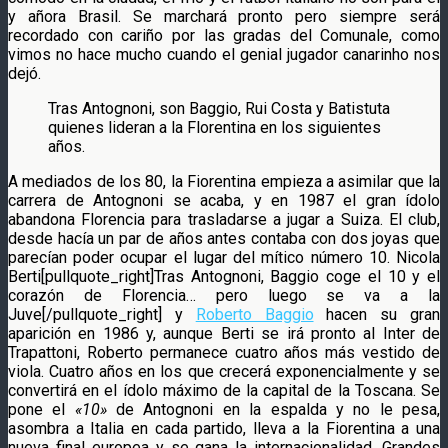
y añora Brasil. Se marchará pronto pero siempre será
recordado con cariño por las gradas del Comunale, como
vimos no hace mucho cuando el genial jugador canarinho nos
dejó.
Tras Antognoni, son Baggio, Rui Costa y Batistuta
quienes lideran a la Florentina en los siguientes
años.
A mediados de los 80, la Fiorentina empieza a asimilar que la
carrera de Antognoni se acaba, y en 1987 el gran ídolo
abandona Florencia para trasladarse a jugar a Suiza. El club,
desde hacía un par de años antes contaba con dos joyas que
parecían poder ocupar el lugar del mítico número 10. Nicola
Berti[pullquote_right]Tras Antognoni, Baggio coge el 10 y el
corazón de Florencia… pero luego se va a la
Juve[/pullquote_right] y
Roberto Baggio
hacen su gran
aparición en 1986 y, aunque Berti se irá pronto al Inter de
Trapattoni, Roberto permanece cuatro años más vestido de
viola. Cuatro años en los que crecerá exponencialmente y se
convertirá en el ídolo máximo de la capital de la Toscana. Se
pone el
«10»
de Antognoni en la espalda y no le pesa,
asombra a Italia en cada partido, lleva a la Fiorentina a una
nueva final europea y se gana la internacionalidad. Grandes