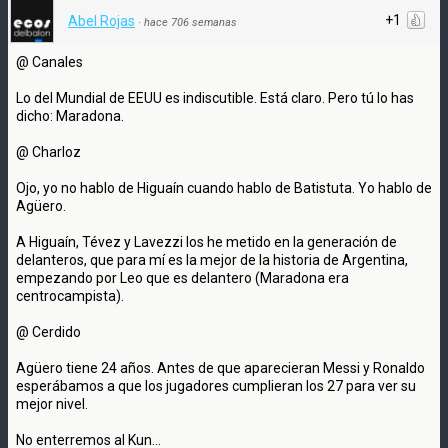
+1
Abel Rojas
·
hace 706 semanas
@ Canales
Lo del Mundial de EEUU es indiscutible. Está claro. Pero tú lo has
dicho: Maradona.
@ Charloz
Ojo, yo no hablo de Higuaín cuando hablo de Batistuta. Yo hablo de
Agüero.
A Higuaín, Tévez y Lavezzi los he metido en la generación de
delanteros, que para mí es la mejor de la historia de Argentina,
empezando por Leo que es delantero (Maradona era
centrocampista).
@ Cerdido
Agüero tiene 24 años. Antes de que aparecieran Messi y Ronaldo
esperábamos a que los jugadores cumplieran los 27 para ver su
mejor nivel.
No enterremos al Kun...