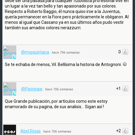
debe ser una pasada para cualquier futbolista profesional vivir en
un lugar a la vez tan bello y tan apasionado por sus colores.
Respecto a Roberto Baggio, él nunca quiso irse a la Juventus,
quería permanecer en la Fiore pero prácticamente le obligaron. Al
menos al igual que Cassano ya en sus últimos años pudo vestir
también sus amados colores nerazzurri.
0
@migquintana
·
hace 706 semanas
Se te echaba de menos, Vil. Bellísima la historia de Antognoni.
+1
@Pipiripaw
·
hace 706 semanas
Que Grande publicación, por artículos como este estoy
enamorado de su pagina, de sus analisis... Sigan así !
+2
Abel Rojas
·
hace 706 semanas