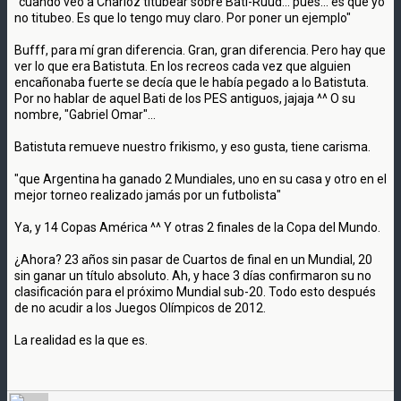
"cuando veo a Charloz titubear sobre Bati-Ruud... pues... es que yo
no titubeo. Es que lo tengo muy claro. Por poner un ejemplo"
Bufff, para mí gran diferencia. Gran, gran diferencia. Pero hay que
ver lo que era Batistuta. En los recreos cada vez que alguien
encañonaba fuerte se decía que le había pegado a lo Batistuta.
Por no hablar de aquel Bati de los PES antiguos, jajaja ^^ O su
nombre, "Gabriel Omar"...
Batistuta remueve nuestro frikismo, y eso gusta, tiene carisma.
"que Argentina ha ganado 2 Mundiales, uno en su casa y otro en el
mejor torneo realizado jamás por un futbolista"
Ya, y 14 Copas América ^^ Y otras 2 finales de la Copa del Mundo.
¿Ahora? 23 años sin pasar de Cuartos de final en un Mundial, 20
sin ganar un título absoluto. Ah, y hace 3 días confirmaron su no
clasificación para el próximo Mundial sub-20. Todo esto después
de no acudir a los Juegos Olímpicos de 2012.
La realidad es la que es.