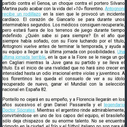
partido contra el Genoa, un choque contra el portero Silvano
Martina pudo acabar con la vida del
«10»
florentino.
Antognoni
recibe un rodillazo
en la sien que le provocó un incidente
cardíaco. El corazón de Giancarlo se para durante unos
interminables segundos. Los médicos consiguen recuperarle,
pero estará fuera de los terrenos de juego durante tiempo
indefinido. ¿Quién sabe si para siempre? En el año que
siempre había soñado, con su Fiore luchando por el título,
Antognoni vuelve antes de terminar la temporada, y ayuda a
su equipo a llegar a la última jornada con posibilidades.
Una
última jornada terrible
, en la que a la Fiore se le niega un gol
en Cagliari mientras la Juve gana su partido y se lleva el
título. Es el inicio de una rivalidad que no hará sino crecer en
intensidad hasta un odio irracional entre
violas
y juventinos. A
los florentinos les queda el consuelo de ver a su ídolo
recuperado de nuevo, ganar el Mundial con la selección
nacional en España 82.
Pontello no cejará en su empeño, y a Florencia llegarán en los
años sucesivos el gran Daniel Passarella y el
legendario
Doctor Sócrates
. Mientras el argentino rinde admirablemente,
convirtiéndose en uno de los capos del equipo, el brasileño
sólo deja chispazos de su enorme talento. No se encuentra
cómodo en la ciudad, el frío y el fútbol italiano no son para él