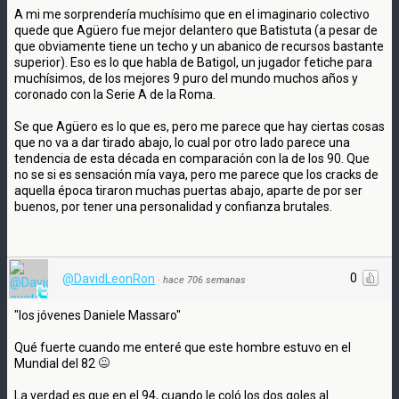
A mi me sorprendería muchísimo que en el imaginario colectivo
quede que Agüero fue mejor delantero que Batistuta (a pesar de
que obviamente tiene un techo y un abanico de recursos bastante
superior). Eso es lo que habla de Batigol, un jugador fetiche para
muchísimos, de los mejores 9 puro del mundo muchos años y
coronado con la Serie A de la Roma.
Se que Agüero es lo que es, pero me parece que hay ciertas cosas
que no va a dar tirado abajo, lo cual por otro lado parece una
tendencia de esta década en comparación con la de los 90. Que
no se si es sensación mía vaya, pero me parece que los cracks de
aquella época tiraron muchas puertas abajo, aparte de por ser
buenos, por tener una personalidad y confianza brutales.
0
@DavidLeonRon
·
hace 706 semanas
"los jóvenes Daniele Massaro"
Qué fuerte cuando me enteré que este hombre estuvo en el
Mundial del 82
La verdad es que en el 94, cuando le coló los dos goles al