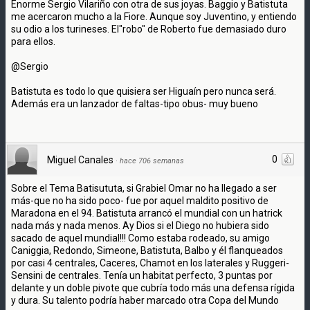
Enorme Sergio Vilariño con otra de sus joyas. Baggio y Batistuta
me acercaron mucho a la Fiore. Aunque soy Juventino, y entiendo
su odio a los turineses. El"robo" de Roberto fue demasiado duro
para ellos.
@Sergio
Batistuta es todo lo que quisiera ser Higuaín pero nunca será.
Además era un lanzador de faltas-tipo obus- muy bueno
0
Miguel Canales
·
hace 706 semanas
Sobre el Tema Batisututa, si Grabiel Omar no ha llegado a ser
más-que no ha sido poco- fue por aquel maldito positivo de
Maradona en el 94. Batistuta arrancó el mundial con un hatrick
nada más y nada menos. Ay Dios si el Diego no hubiera sido
sacado de aquel mundial!!! Como estaba rodeado, su amigo
Caniggia, Redondo, Simeone, Batistuta, Balbo y él flanqueados
por casi 4 centrales, Caceres, Chamot en los laterales y Ruggeri-
Sensini de centrales. Tenía un habitat perfecto, 3 puntas por
delante y un doble pivote que cubría todo más una defensa rígida
y dura. Su talento podría haber marcado otra Copa del Mundo