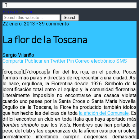
Ecos del Balón
22 enero, 2013 • 39 comments
La flor de la Toscana
Sergio Vilariño
Compartir
Publicar en Twitter
Pin
Correo electrónico
SMS
[dropcap]L[/dropcap]a flor del lis, roja, en el pecho. Pocas
formas más puras y directas de representar a una ciudad. Así
lo hace, orgullosa, la Fiorentina desde 1926. Símbolo de la
identificación total entre el equipo y la comunidad florentina.
Literalmente imposible no encontrarse una casaca violeta
cuando uno pasea por la Santa Croce o Santa Maria Novella.
Orgullo de la Toscana, la Fiore ha producido también ídolos
que han hecho las delicias de toda
la afición del Comunale
. Es
difícil encontrar un club en toda Italia que haya aportado más
hombre símbolo
que los
Viola
. Hombres que han portado el
peso del club y las esperanzas de la afición casi por sí solos,
normalmente intentando cumplir exigencias demasiado