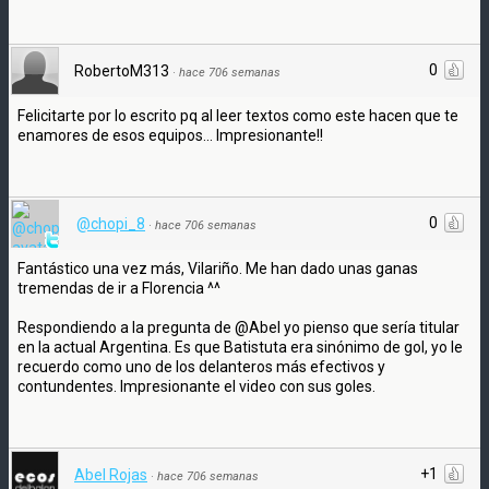
0
RobertoM313
·
hace 706 semanas
Felicitarte por lo escrito pq al leer textos como este hacen que te
enamores de esos equipos... Impresionante!!
0
@chopi_8
·
hace 706 semanas
Fantástico una vez más, Vilariño. Me han dado unas ganas
tremendas de ir a Florencia ^^
Respondiendo a la pregunta de @Abel yo pienso que sería titular
en la actual Argentina. Es que Batistuta era sinónimo de gol, yo le
recuerdo como uno de los delanteros más efectivos y
contundentes. Impresionante el video con sus goles.
+1
Abel Rojas
·
hace 706 semanas