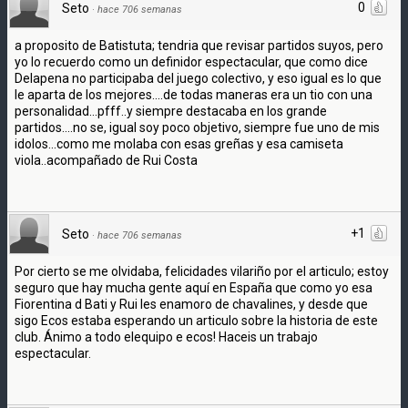
0
Seto
·
hace 706 semanas
a proposito de Batistuta; tendria que revisar partidos suyos, pero
yo lo recuerdo como un definidor espectacular, que como dice
Delapena no participaba del juego colectivo, y eso igual es lo que
le aparta de los mejores....de todas maneras era un tio con una
personalidad...pfff..y siempre destacaba en los grande
partidos....no se, igual soy poco objetivo, siempre fue uno de mis
idolos...como me molaba con esas greñas y esa camiseta
viola..acompañado de Rui Costa
+1
Seto
·
hace 706 semanas
Por cierto se me olvidaba, felicidades vilariño por el articulo; estoy
seguro que hay mucha gente aquí en España que como yo esa
Fiorentina d Bati y Rui les enamoro de chavalines, y desde que
sigo Ecos estaba esperando un articulo sobre la historia de este
club. Ánimo a todo elequipo e ecos! Haceis un trabajo
espectacular.