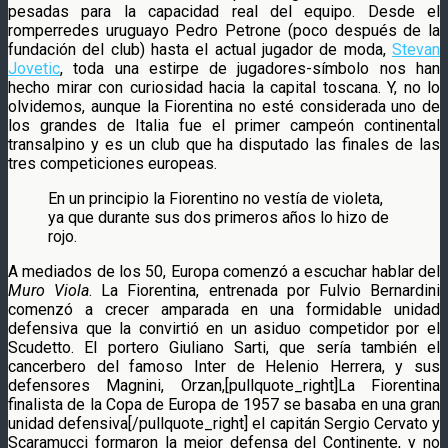
pesadas para la capacidad real del equipo. Desde el
romperredes uruguayo Pedro Petrone (poco después de la
fundación del club) hasta el actual jugador de moda,
Stevan
Jovetic
, toda una estirpe de jugadores-símbolo nos han
hecho mirar con curiosidad hacia la capital toscana. Y, no lo
olvidemos, aunque la Fiorentina no esté considerada uno de
los grandes de Italia fue el primer campeón continental
transalpino y es un club que ha disputado las finales de las
tres competiciones europeas.
En un principio la Fiorentino no vestía de violeta,
ya que durante sus dos primeros años lo hizo de
rojo.
A mediados de los 50, Europa comenzó a escuchar hablar del
Muro Viola
. La Fiorentina, entrenada por Fulvio Bernardini
comenzó a crecer amparada en una formidable unidad
defensiva que la convirtió en un asiduo competidor por el
Scudetto. El portero Giuliano Sarti, que sería también el
cancerbero del famoso Inter de Helenio Herrera, y sus
defensores Magnini, Orzan,[pullquote_right]La Fiorentina
finalista de la Copa de Europa de 1957 se basaba en una gran
unidad defensiva[/pullquote_right] el capitán Sergio Cervato y
Scaramucci formaron la mejor defensa del Continente, y no