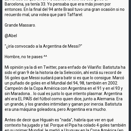
Barcelona, ya tenía 33. Yo pensaba que era más joven por
entonces. En la final del 94 ante Brasil tuvo una gran ocasión si no
recuerdo mal, una volea que paró Taffarel.
Grande Massaro.
@Abel
"¿iría convocado a la Argentina de Messi?"
Hombre, no te pases ^^
Mi opinión ya la di en Twitter, para enfado de Vilariño: Batistuta ha
sido el gran 9 de la historia de la Selección, ahí está su record de
56 goles que Messi sudará para batir si es que lo consigue. Marcó
un puñado de goles en el Mundial del 94, 98, también en 2002.
Campeón de la Copa América con Argentina en el 91 y en el 93 y
sin Maradona... lo cual es justo lo que intento plasmar. Argentina
ahí era EL PAÍS del fútbol como quien dice, junto a Alemania. Era
un grande, y los grandes intimidan y ganan por inercia. Batistuta
era una máquina goleadora, pero Argentina era mucho.
Antes de decir que Higuaín es "nada", habría que ver en qué
contexto ha jugado y tal. Porque el Pipa ha colado 4 goles también
en su primer Mundial, le metió a Uruguay en la Copa América (en