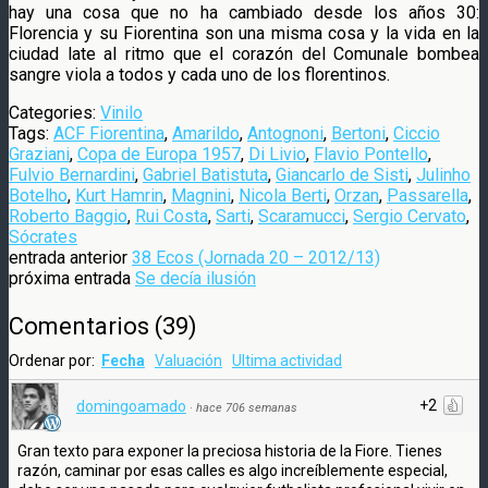
hay una cosa que no ha cambiado desde los años 30:
Florencia y su Fiorentina son una misma cosa y la vida en la
ciudad late al ritmo que el corazón del Comunale bombea
sangre viola a todos y cada uno de los florentinos.
Categories:
Vinilo
Tags:
ACF Fiorentina
,
Amarildo
,
Antognoni
,
Bertoni
,
Ciccio
Graziani
,
Copa de Europa 1957
,
Di Livio
,
Flavio Pontello
,
Fulvio Bernardini
,
Gabriel Batistuta
,
Giancarlo de Sisti
,
Julinho
Botelho
,
Kurt Hamrin
,
Magnini
,
Nicola Berti
,
Orzan
,
Passarella
,
Roberto Baggio
,
Rui Costa
,
Sarti
,
Scaramucci
,
Sergio Cervato
,
Sócrates
entrada anterior
38 Ecos (Jornada 20 – 2012/13)
próxima entrada
Se decía ilusión
Comentarios
(
39
)
Ordenar por:
Fecha
Valuación
Ultima actividad
+2
domingoamado
·
hace 706 semanas
Gran texto para exponer la preciosa historia de la Fiore. Tienes
razón, caminar por esas calles es algo increíblemente especial,