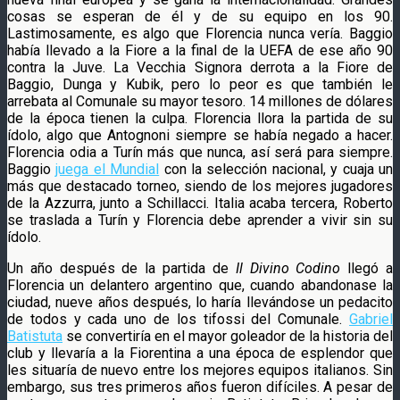
cosas se esperan de él y de su equipo en los 90.
Lastimosamente, es algo que Florencia nunca vería. Baggio
había llevado a la Fiore a la final de la UEFA de ese año 90
contra la Juve. La Vecchia Signora derrota a la Fiore de
Baggio, Dunga y Kubik, pero lo peor es que también le
arrebata al Comunale su mayor tesoro. 14 millones de dólares
de la época tienen la culpa. Florencia llora la partida de su
ídolo, algo que Antognoni siempre se había negado a hacer.
Florencia odia a Turín más que nunca, así será para siempre.
Baggio
juega el Mundial
con la selección nacional, y cuaja un
más que destacado torneo, siendo de los mejores jugadores
de la Azzurra, junto a Schillacci. Italia acaba tercera, Roberto
se traslada a Turín y Florencia debe aprender a vivir sin su
ídolo.
Un año después de la partida de
Il Divino Codino
llegó a
Florencia un delantero argentino que, cuando abandonase la
ciudad, nueve años después, lo haría llevándose un pedacito
de todos y cada uno de los tifossi del Comunale.
Gabriel
Batistuta
se convertiría en el mayor goleador de la historia del
club y llevaría a la Fiorentina a una época de esplendor que
les situaría de nuevo entre los mejores equipos italianos. Sin
embargo, sus tres primeros años fueron difíciles. A pesar de