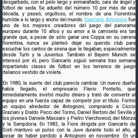
desgarbado, con el pelo largo y enmarañado, cara de ángel y
fútbol de seda. Se adueñó del número 10 por más de una
década, y paseó, orgulloso, el nombre de una Fiorentina
humilde a lo largo y ancho del mundo.
Giancarlo Antognoni
fue
uno de los mejores creadores del juego del panorama
europeo durante 10 años y su amor a la camiseta era tan
grande que, a pesar de sólo ganar una Coppa en su carrera
fiorentina, nunca se planteó dejar su querido club para
escuchar los cantos de sirena que le llegaban, especialmente
desde Turín y la Juventus. También el Bayern Munich se
interesó por él, pero Giancarlo siguió semana tras semana
impartiendo clases de fútbol en los terrenos de juego
italianos vestido de violeta.
En 1980, la suerte del club parecía cambiar. Un nuevo dueño
había llegado, el empresario Flavio Pontello, que
inmediatamente invirtió mucho dinero y trató de convertir al
equipo en una fuerza capaz de competir por el título. Formó
un equipo alrededor de Antognoni, comprando a Ciccio
Graziani y Eraldo Pecci del Torino, Daniel Bertoni del Sevilla y
los jóvenes Daniele Massaro y Pietro Vierchowod, del Monza
y la Sampdoria. En 1982, la Fiore dirigida por Giancarlo de
Sisti mantuvo un pulso con la Juve durante todo el año, a
pesar de haber perdido a Antognoni en noviembre. En un