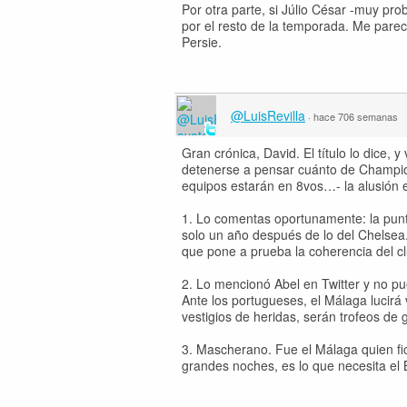
Por otra parte, si Júlio César -muy pr
por el resto de la temporada. Me parec
Persie.
@LuisRevilla
·
hace 706 semanas
Gran crónica, David. El título lo dice,
detenerse a pensar cuánto de Champion
equipos estarán en 8vos…- la alusión e
1. Lo comentas oportunamente: la punter
solo un año después de lo del Chelsea. 
que pone a prueba la coherencia del cl
2. Lo mencionó Abel en Twitter y no p
Ante los portugueses, el Málaga lucirá
vestigios de heridas, serán trofeos de
3. Mascherano. Fue el Málaga quien f
grandes noches, es lo que necesita el B