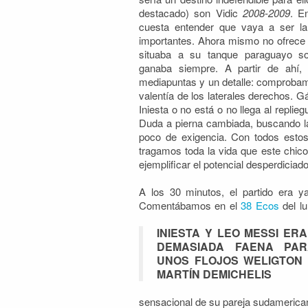
destacado) son Vidic
2008-2009
. E
cuesta entender que vaya a ser la
importantes. Ahora mismo no ofrece 
situaba a su tanque paraguayo sob
ganaba siempre. A partir de ahí
mediapuntas y un detalle: comprobam
valentía de los laterales derechos. G
Iniesta o no está o no llega al replie
Duda a pierna cambiada, buscando l
poco de exigencia. Con todos estos 
tragamos toda la vida que este chico
ejemplificar el potencial desperdicia
A los 30 minutos, el partido era y
Comentábamos en el
38 Ecos
del lu
INIESTA Y LEO MESSI ER
DEMASIADA FAENA PAR
UNOS FLOJOS WELIGTON
MARTÍN DEMICHELIS
sensacional de su pareja sudamericana