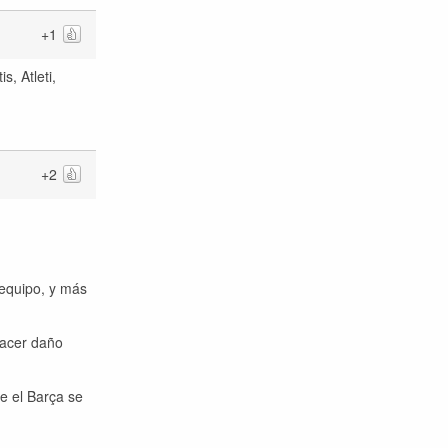
+1
s, Atleti,
+2
 equipo, y más
hacer daño
e el Barça se