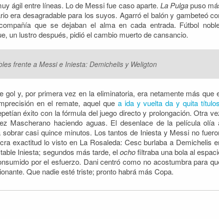
uy ágil entre líneas. Lo de Messi fue caso aparte.
La Pulga
puso má
io era desagradable para los suyos. Agarró el balón y gambeteó co
 compañía que se dejaban el alma en cada entrada. Fútbol noble
e, un lustro después, pidió el cambio muerto de cansancio.
bles frente a Messi e Iniesta: Demichelis y Weligton
gol y, por primera vez en la eliminatoria, era netamente más que e
imprecisión en el remate, aquel que
a ida y vuelta da y quita título
etían éxito con la fórmula del juego directo y prolongación. Otra ve
z Mascherano haciendo aguas. El desenlace de la película olía 
a sobrar casi quince minutos. Los tantos de Iniesta y Messi no fuero
ra exactitud lo visto en La Rosaleda: Cesc burlaba a Demichelis e
ectable Iniesta; segundos más tarde, el
ocho
filtraba una bola al espaci
onsumido por el esfuerzo. Dani centró como no acostumbra para qu
nante. Que nadie esté triste; pronto habrá más Copa.