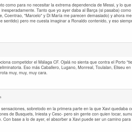
to como para no necesitar la extrema dependencia de Messi, y lo qu
, inesperadamente. Tanto que yo ayer daba al Barça (si pasaba) como 
pe, Coentrao, "Marcelo" y Di María me parecen demasiado) y ahora me
iene sentido) pero me cuesta imaginar a Ronaldo contenido, y eso siemp
pciona competidor el Málaga CF. Ojalá no sienta que contra el Porto "t
 eliminatoria. Eso más Caballero, Lugano, Monreal, Toulalan, Eliseu en
rrota muy, muy, muy cara.
s
s sensaciones, sobretodo en la primera parte en la que Xavi quedaba 
iones de Busquets, Iniesta y Cesc- pero sin gente con quien tocar, sum
. Con base a lo de ayer, el absorber a Xavi puede ser un camino para q