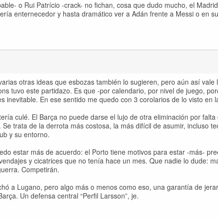
obable- o Rui Patrício -crack- no fichan, cosa que dudo mucho, el Madr
ería enternecedor y hasta dramático ver a Adán frente a Messi o en s
 y varias otras ideas que esbozas también lo sugieren, pero aún así vale
s tuvo este partidazo. Es que -por calendario, por nivel de juego, p
s inevitable. En ese sentido me quedo con 3 corolarios de lo visto en 
ía culé. El Barça no puede darse el lujo de otra eliminación por falta
Se trata de la derrota más costosa, la más difícil de asumir, incluso te
ub y su entorno.
uedo estar más de acuerdo: el Porto tiene motivos para estar -más- pr
 vendajes y cicatrices que no tenía hace un mes. Que nadie lo dude: m
 guerra. Competirán.
ichó a Lugano, pero algo más o menos como eso, una garantía de jera
arça. Un defensa central “Perfil Larsson”, je.