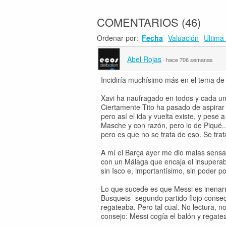
COMENTARIOS
(
46
)
Ordenar por:
Fecha
Valuación
Ultima 
Abel Rojas
·
hace 706 semanas
Incidiría muchísimo más en el tema de
Xavi ha naufragado en todos y cada uno
Ciertamente Tito ha pasado de aspirar 
pero así el ida y vuelta existe, y pes
Masche y con razón, pero lo de Piqué..
pero es que no se trata de eso. Se tr
A mí el Barça ayer me dio malas sensac
con un Málaga que encaja el insuperabl
sin Isco e, importantísimo, sin poder p
Lo que sucede es que Messi es inenarra
Busquets -segundo partido flojo consec
regateaba. Pero tal cual. No lectura, n
consejo: Messi cogía el balón y regatea