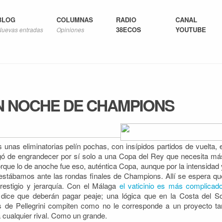
BLOG
COLUMNAS
RADIO
CANAL
38ECOS
YOUTUBE
Nuevas entradas
Opiniones
 NOCHE DE CHAMPIONS
s unas eliminatorias pelín pochas, con insípidos partidos de vuelta, e
ó de engrandecer por sí solo a una Copa del Rey que necesita má
orque lo de anoche
fue eso, auténtica Copa, aunque por la intensidad 
 estábamos ante las rondas finales de Champions. Allí se espera qu
prestigio y jerarquía. Con el Málaga
el vaticinio es más complicad
 dice que deberán pagar peaje; una lógica que en la Costa del So
de Pellegrini compiten como no le corresponde a un proyecto ta
 a cualquier rival. Como un grande.