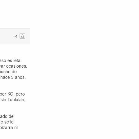
+4
so es letal.
ear ocasiones,
 mucho de
 hace 3 años,
 por KO, pero
sin Toulalan,
lado de
e se lo
pizarra ni