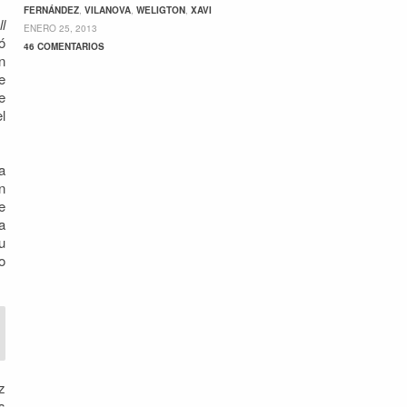
FERNÁNDEZ
,
VILANOVA
,
WELIGTON
,
XAVI
l
ENERO 25, 2013
ó
46 COMENTARIOS
n
e
e
l
a
n
e
a
u
o
z
s