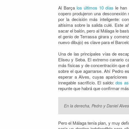
Al Barça
los últimos 10 días
le han 
copero produjeron una desconexión 
por la decisión más inteligente: co
altísima sobre la salida culé. Este 
sacar el balón, pero al Málaga le bas
el genio de Terrassa girara y comenza
nuevo dibujo) es clave para el Barcel
Una de las principales vías de esca
Eliseu y Seba. El extremo canario ca
más físicas y de concentración que d
sobre el que agarrarse. Ahí Pedro es 
esperar a Alves, cuyas aparicione
innegable sacrificio. El saldo:
dos as
repunte que habrá que confirmar más 
En la derecha, Pedro y Daniel Alve
Pero el Málaga tenía plan, y muy def
sería un destino indefendible para el