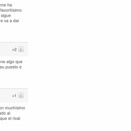
e me ha
favoritísimo
 sigue
re va a dar
+2
iene algo que
 su puesto e
+1
con muchísimo
ado al
ue el rival