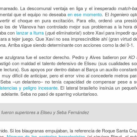
mareado. La descomunal ventaja en liga y el inesperado
match-bal
mental que el equipo no deseaba
en ese momento
. El
Ingeniero
opt
nvertir el choque en pura excitación. Para ello, ordenó una presió
año los de Vilanova han controlado mejor sus problemas a la hora d
taba con
lanzar a Iturra
(¡qué eliminatoria!) sobre Xavi para impedir qu
ra a tejer juego. Que Xavi no sea imprescindible ahí (gran virtud de
ona. Arriba sigue siendo determinante con acciones como la del 0-1.
pe azulgrana fue el sector derecho. Pedro y Alves batieron por
KO
stigó con maldad el talento defensivo de Eliseu (sus cualidades so
e lectura). Sus apoyos por dentro daban al Barça un auxilio constant
muy difícil de anticipar, pero el error vino al concederle metros par
s Seba –un delantero– no tenía capacidad de compensar pese a s
istencias y peligro incesante
. El lateral brasileño insinúa un pequeñ
adelante. Seba no pasó de sparring voluntarioso.
s fueron superiores a Eliseu y Seba Fernández
inido. Si los blaugranas empujaban, la referencia de Roque Santa Cru
los.
Ninguno de los centrales barcelonistas
(ni siquiera Piqué, el má