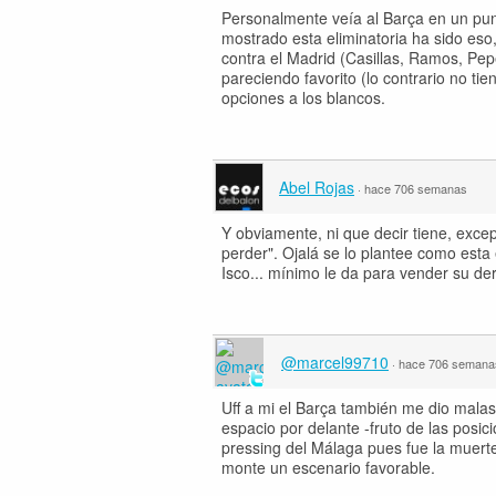
Personalmente veía al Barça en un pun
mostrado esta eliminatoria ha sido eso
contra el Madrid (Casillas, Ramos, Pe
pareciendo favorito (lo contrario no t
opciones a los blancos.
Abel Rojas
·
hace 706 semanas
Y obviamente, ni que decir tiene, exce
perder". Ojalá se lo plantee como esta
Isco... mínimo le da para vender su de
@marcel99710
·
hace 706 semana
Uff a mi el Barça también me dio mala
espacio por delante -fruto de las posic
pressing del Málaga pues fue la muerte
monte un escenario favorable.