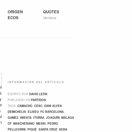
ORIGEN
QUOTES
ECOS
Ventana
INFORMACIÓN DEL ARTÍCULO
l
s
ESCRITO POR
DAVID LEÓN
y
PUBLICADO EN
PARTIDOS
e
TAGS:
CAMACHO
,
CESC
,
DANI ALVES
,
o
.
DEMICHELIS
,
ELISEU
,
FC BARCELONA
,
l
GAMEZ
,
INIESTA
,
ITURRA
,
JOAQUÍN
,
MÁLAGA
n
CF
,
MASCHERANO
,
MESSI
,
PEDRO
,
PELLEGRINI
,
PIQUÉ
,
SANTA CRUZ
,
SEBA