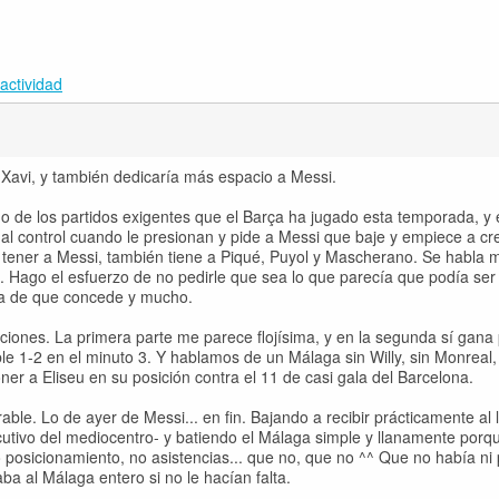
actividad
 Xavi, y también dedicaría más espacio a Messi.
 de los partidos exigentes que el Barça ha jugado esta temporada, y e
al control cuando le presionan y pide a Messi que baje y empiece a cr
e a tener a Messi, también tiene a Piqué, Puyol y Mascherano. Se habla
. Hago el esfuerzo de no pedirle que sea lo que parecía que podía ser
ata de que concede y mucho.
iones. La primera parte me parece flojísima, y en la segunda sí gana
e 1-2 en el minuto 3. Y hablamos de un Málaga sin Willy, sin Monreal, 
oner a Eliseu en su posición contra el 11 de casi gala del Barcelona.
ble. Lo de ayer de Messi... en fin. Bajando a recibir prácticamente al 
utivo del mediocentro- y batiendo el Málaga simple y llanamente porqu
o posicionamiento, no asistencias... que no, que no ^^ Que no había ni 
ba al Málaga entero si no le hacían falta.