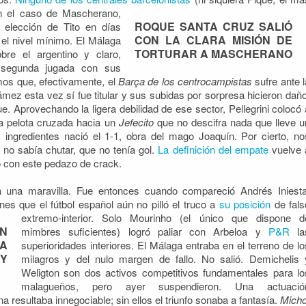
n el caso de Mascherano,
ROQUE SANTA CRUZ SALIÓ
 elección de Tito en días
CON LA CLARA MISIÓN DE
el nivel mínimo. El Málaga
TORTURAR A MASCHERANO
re el argentino y claro,
, segunda jugada con sus
os que, efectivamente, el
Barça de los centrocampistas
sufre ante l
ámez esta vez sí fue titular y sus subidas por sorpresa hicieron daño
gue. Aprovechando la ligera debilidad de ese sector, Pellegrini colocó 
a pelota cruzada hacia un
Jefecito
que no descifra nada que lleve u
ingredientes nació el 1-1, obra del mago Joaquín. Por cierto, no
 no sabía chutar, que no tenía gol.
La definición del empate
vuelve 
do con este pedazo de crack.
a una maravilla. Fue entonces cuando compareció Andrés Iniesta
nes que el fútbol español aún no pilló el truco a
su posición
de fals
extremo-interior.
Solo Mourinho (el único que dispone d
AN
mimbres suficientes) logró paliar con Arbeloa y
P&R
la
A
superioridades interiores. El Málaga entraba en el terreno de lo
 Y
milagros y del nulo margen de fallo. No salió. Demichelis 
Weligton son dos activos competitivos fundamentales para lo
malagueños, pero ayer suspendieron. Una actuació
 resultaba innegociable; sin ellos el triunfo sonaba a fantasía.
Mich