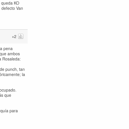
id queda KO
u defecto Van
+2
 la pena
orque ambos
la Rosaleda:
 de punch, tan
óricamente; la
eocupado.
ás que
rquía para