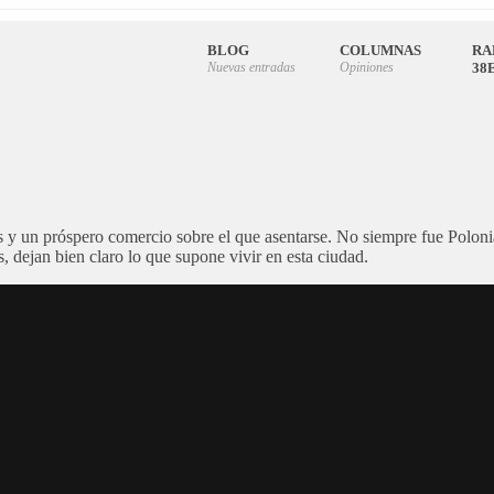
BLOG
COLUMNAS
RA
Nuevas entradas
Opiniones
38
es y un próspero comercio sobre el que asentarse. No siempre fue Polon
as, dejan bien claro lo que supone vivir en esta ciudad.