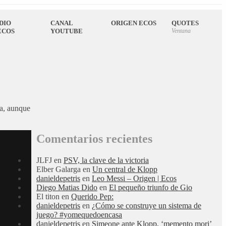
DIO
CANAL
ORIGEN ECOS
QUOTES
ECOS
YOUTUBE
Ventana
ia, aunque
Comentarios recientes
JLFJ
en
PSV, la clave de la victoria
Elber Galarga
en
Un central de Klopp
danieldepetris
en
Leo Messi – Origen | Ecos
Diego Matias Dido
en
El pequeño triunfo de Gio
El titon
en
Querido Pep:
danieldepetris
en
¿Cómo se construye un sistema de
juego? #yomequedoencasa
danieldepetris
en
Simeone ante Klopp, ‘memento mori’