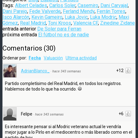
Tags:
Albert Celades
,
Carlos Soler
,
Casemiro
,
Dani Carvajal
,
Dani Parejo
,
Fede Valverde
,
Ferland Mendy
,
Ferrán Torres
,
Isco Alarcón
,
Kevin Gameiro
,
Luka Jovic
,
Luka Modric
,
Maxi
Gómez
,
Real Madrid
,
Toni Kroos
,
Valencia CF
,
Zinedine Zidane
entrada anterior
De Soler para Ferran
próxima entrada
El fútbol no es de nadie
Comentarios
(
30
)
Ordenar por:
Fecha
Valuación
Ultima actividad
+12
AdrianBlanco_
·
hace 343 semanas
Partido completísimo del Real Madrid, en todos los registros.
Hablemos de todo lo que ha ocurrido.
+6
Felipe
·
hace 343 semanas
Es interesante pensar si al Modric veterano actual le vendría
mejor jugar a lo Pirlo en el mediocentro o más liberado como en el
partido de hoy.