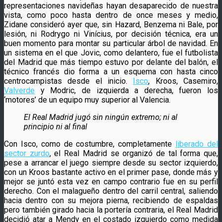
representaciones navideñas hayan
desaparecido de nuestra
vista, como poco hasta dentro de once meses y medio,
Zidane consideró ayer que, sin Hazard, Benzema ni Bale, por
lesión, ni Rodrygo ni Vinícius, por decisión técnica, era un
buen momento para montar su particular árbol de navidad. En
un sistema en el que Jovic, como delantero, fue el futbolista
del Madrid que más tiempo estuvo por delante del balón, el
técnico francés dio forma a un esquema con hasta cinco
centrocampistas desde el inicio.
Isco
, Kroos, Casemiro,
Valverde
y Modric, de izquierda a derecha, fueron los
‘motores’ de un equipo muy superior al Valencia.
El Real Madrid jugó sin ningún extremo; ni al
principio ni al final
Con Isco, como de costumbre, completamente
liberado del
sector zurdo
, el Real Madrid se organizó de tal forma que,
pese a arrancar el juego siempre desde su sector izquierdo,
con un Kroos bastante activo en el primer pase, donde más y
mejor se juntó esta vez en campo contrario fue en su perfil
derecho. Con el malagueño dentro del carril central, saliendo
hacia dentro con su mejora pierna, recibiendo de espaldas
pero también girado hacia la portería contraria, el Real Madrid
decidió atar a Mendy en el costado izquierdo como medida