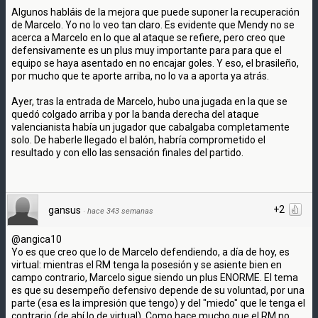
Algunos habláis de la mejora que puede suponer la recuperación
de Marcelo. Yo no lo veo tan claro. Es evidente que Mendy no se
acerca a Marcelo en lo que al ataque se refiere, pero creo que
defensivamente es un plus muy importante para para que el
equipo se haya asentado en no encajar goles. Y eso, el brasileño,
por mucho que te aporte arriba, no lo va a aporta ya atrás.
Ayer, tras la entrada de Marcelo, hubo una jugada en la que se
quedó colgado arriba y por la banda derecha del ataque
valencianista había un jugador que cabalgaba completamente
solo. De haberle llegado el balón, habría comprometido el
resultado y con ello las sensación finales del partido.
+2
gansus
·
hace 343 semanas
@angica10
Yo es que creo que lo de Marcelo defendiendo, a día de hoy, es
virtual: mientras el RM tenga la posesión y se asiente bien en
campo contrario, Marcelo sigue siendo un plus ENORME. El tema
es que su desempeño defensivo depende de su voluntad, por una
parte (esa es la impresión que tengo) y del "miedo" que le tenga el
contrario (de ahí lo de virtual). Como hace mucho que el RM no