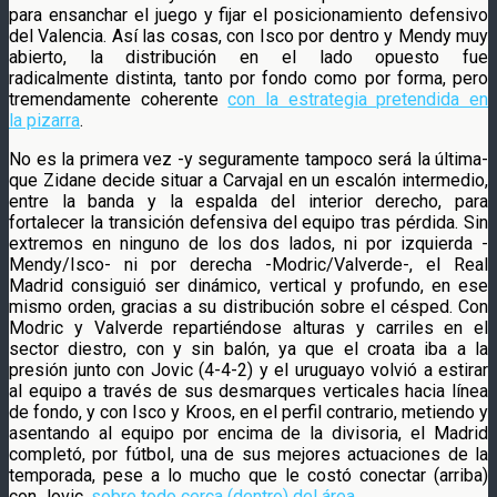
para ensanchar el juego y fijar el posicionamiento defensivo
del Valencia. Así las cosas, con Isco por dentro y Mendy muy
abierto, la distribución en el lado opuesto fue
radicalmente distinta, tanto por fondo como por forma, pero
tremendamente coherente
con la estrategia pretendida en
la pizarra
.
No es la primera vez -y seguramente tampoco será la última-
que Zidane decide situar a Carvajal en un escalón intermedio,
entre la banda y la espalda del interior derecho, para
fortalecer la transición defensiva del equipo tras pérdida. Sin
extremos en ninguno de los dos lados, ni por izquierda -
Mendy/Isco- ni por derecha -Modric/Valverde-, el Real
Madrid consiguió ser dinámico, vertical y profundo, en ese
mismo orden, gracias a su distribución sobre el césped. Con
Modric y Valverde repartiéndose alturas y carriles en el
sector diestro, con y sin balón, ya que el croata iba a la
presión junto con Jovic (4-4-2) y el uruguayo volvió a estirar
al equipo a través de sus desmarques verticales hacia línea
de fondo, y con Isco y Kroos, en el perfil contrario, metiendo y
asentando al equipo por encima de la divisoria, el Madrid
completó, por fútbol, una de sus mejores actuaciones de la
temporada, pese a lo mucho que le costó conectar (arriba)
con Jovic,
sobre todo cerca (dentro) del área
.