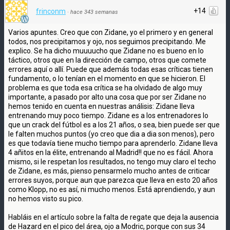
+14
frinconm
·
hace 343 semanas
Varios apuntes. Creo que con Zidane, yo el primero y en general
todos, nos precipitamos y ojo, nos seguimos precipitando. Me
explico. Se ha dicho muuuucho que Zidane no es bueno en lo
táctico, otros que en la dirección de campo, otros que comete
errores aquí o allí. Puede que además todas esas críticas tienen
fundamento, o lo tenían en el momento en que se hicieron. El
problema es que toda esa crítica se ha olvidado de algo muy
importante, a pasado por alto una cosa que por ser Zidane no
hemos tenido en cuenta en nuestras análisis: Zidane lleva
entrenando muy poco tiempo. Zidane es a los entrenadores lo
que un crack del fútbol es a los 21 años, o sea, bien puede ser que
le falten muchos puntos (yo creo que dia a dia son menos), pero
es que todavía tiene mucho tiempo para aprenderlo. Zidane lleva
4 añitos en la élite, entrenando al Madrid!! que no es fácil. Ahora
mismo, si le respetan los resultados, no tengo muy claro el techo
de Zidane, es más, pienso pensarmelo mucho antes de criticar
errores suyos, porque aun que parezca que lleva en esto 20 años
como Klopp, no es así, ni mucho menos. Está aprendiendo, y aun
no hemos visto su pico.
Habláis en el artículo sobre la falta de regate que deja la ausencia
de Hazard en el pico del área, ojo a Modric, porque con sus 34