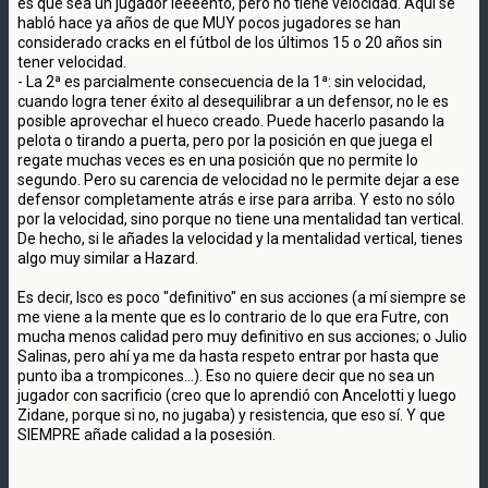
es que sea un jugador leeeento, pero no tiene velocidad. Aquí se
habló hace ya años de que MUY pocos jugadores se han
considerado cracks en el fútbol de los últimos 15 o 20 años sin
tener velocidad.
- La 2ª es parcialmente consecuencia de la 1ª: sin velocidad,
cuando logra tener éxito al desequilibrar a un defensor, no le es
posible aprovechar el hueco creado. Puede hacerlo pasando la
pelota o tirando a puerta, pero por la posición en que juega el
regate muchas veces es en una posición que no permite lo
segundo. Pero su carencia de velocidad no le permite dejar a ese
defensor completamente atrás e irse para arriba. Y esto no sólo
por la velocidad, sino porque no tiene una mentalidad tan vertical.
De hecho, si le añades la velocidad y la mentalidad vertical, tienes
algo muy similar a Hazard.
Es decir, Isco es poco "definitivo" en sus acciones (a mí siempre se
me viene a la mente que es lo contrario de lo que era Futre, con
mucha menos calidad pero muy definitivo en sus acciones; o Julio
Salinas, pero ahí ya me da hasta respeto entrar por hasta que
punto iba a trompicones...). Eso no quiere decir que no sea un
jugador con sacrificio (creo que lo aprendió con Ancelotti y luego
Zidane, porque si no, no jugaba) y resistencia, que eso sí. Y que
SIEMPRE añade calidad a la posesión.