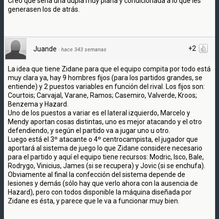
Creo que sería una dupla muy plana y condicionada a lo que les
generasen los de atrás.
+2
Juande
·
hace 343 semanas
La idea que tiene Zidane para que el equipo compita por todo está
muy clara ya, hay 9 hombres fijos (para los partidos grandes, se
entiende) y 2 puestos variables en función del rival. Los fijos son:
Courtois; Carvajal, Varane, Ramos; Casemiro, Valverde, Kroos;
Benzema y Hazard.
Uno de los puestos a variar es el lateral izquierdo, Marcelo y
Mendy aportan cosas distintas, uno es mejor atacando y el otro
defendiendo, y según el partido va a jugar uno u otro.
Luego está el 3º atacante o 4º centrocampista, el jugador que
aportará al sistema de juego lo que Zidane considere necesario
para el partido y aquí el equipo tiene recursos: Modric, Isco, Bale,
Rodrygo, Vinicius, James (si se recupera) y Jovic (si se enchufa).
Obviamente al final la confección del sistema depende de
lesiones y demás (sólo hay que verlo ahora con la ausencia de
Hazard), pero con todos disponible la máquina diseñada por
Zidane es ésta, y parece que le va a funcionar muy bien.