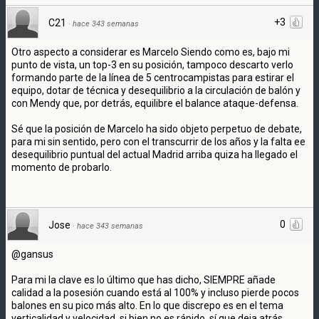
+3
C21
·
hace 343 semanas
Otro aspecto a considerar es Marcelo Siendo como es, bajo mi
punto de vista, un top-3 en su posición, tampoco descarto verlo
formando parte de la línea de 5 centrocampistas para estirar el
equipo, dotar de técnica y desequilibrio a la circulación de balón y
con Mendy que, por detrás, equilibre el balance ataque-defensa.
Sé que la posición de Marcelo ha sido objeto perpetuo de debate,
para mi sin sentido, pero con el transcurrir de los años y la falta ee
desequilibrio puntual del actual Madrid arriba quiza ha llegado el
momento de probarlo.
0
Jose
·
hace 343 semanas
@gansus
Para mi la clave es lo último que has dicho, SIEMPRE añade
calidad a la posesión cuando está al 100% y incluso pierde pocos
balones en su pico más alto. En lo que discrepo es en el tema
verticalidad y velocidad, si bien no es rápido, sí que deja atrás