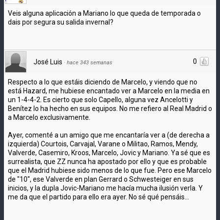
Veis alguna aplicación a Mariano lo que queda de temporada o
dais por segura su salida invernal?
0
José Luis
·
hace 343 semanas
Respecto a lo que estáis diciendo de Marcelo, y viendo que no
está Hazard, me hubiese encantado ver a Marcelo en la media en
un 1-4-4-2. Es cierto que solo Capello, alguna vez Ancelotti y
Benítez lo ha hecho en sus equipos. No me refiero al Real Madrid o
a Marcelo exclusivamente.
Ayer, comenté a un amigo que me encantaría ver a (de derecha a
izquierda) Courtois, Carvajal, Varane o Militao, Ramos, Mendy,
Valverde, Casemiro, Kroos, Marcelo, Jovic y Mariano. Ya sé que es
surrealista, que ZZ nunca ha apostado por ello y que es probable
que el Madrid hubiese sido menos de lo que fue. Pero ese Marcelo
de "10", ese Valverde en plan Gerrard o Schwesteiger en sus
inicios, y la dupla Jovic-Mariano me hacía mucha ilusión verla. Y
me da que el partido para ello era ayer. No sé qué pensáis...