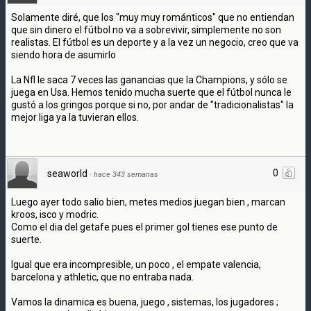
Solamente diré, que los "muy muy románticos" que no entiendan
que sin dinero el fútbol no va a sobrevivir, simplemente no son
realistas. El fútbol es un deporte y a la vez un negocio, creo que va
siendo hora de asumirlo
La Nfl le saca 7 veces las ganancias que la Champions, y sólo se
juega en Usa. Hemos tenido mucha suerte que el fútbol nunca le
gustó a los gringos porque si no, por andar de "tradicionalistas" la
mejor liga ya la tuvieran ellos.
0
seaworld
·
hace 343 semanas
Luego ayer todo salio bien, metes medios juegan bien , marcan
kroos, isco y modric.
Como el dia del getafe pues el primer gol tienes ese punto de
suerte.
Igual que era incompresible, un poco , el empate valencia,
barcelona y athletic, que no entraba nada.
Vamos la dinamica es buena, juego , sistemas, los jugadores ;