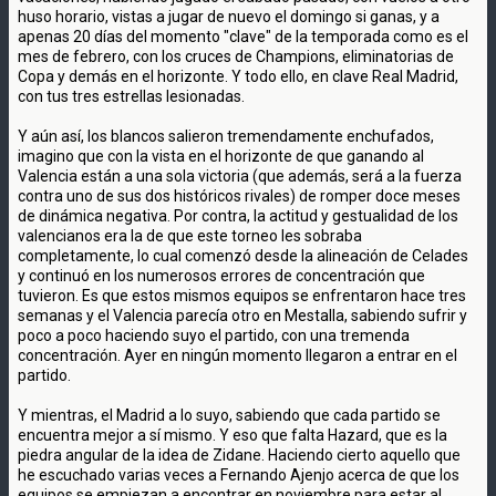
huso horario, vistas a jugar de nuevo el domingo si ganas, y a
apenas 20 días del momento "clave" de la temporada como es el
mes de febrero, con los cruces de Champions, eliminatorias de
Copa y demás en el horizonte. Y todo ello, en clave Real Madrid,
con tus tres estrellas lesionadas.
Y aún así, los blancos salieron tremendamente enchufados,
imagino que con la vista en el horizonte de que ganando al
Valencia están a una sola victoria (que además, será a la fuerza
contra uno de sus dos históricos rivales) de romper doce meses
de dinámica negativa. Por contra, la actitud y gestualidad de los
valencianos era la de que este torneo les sobraba
completamente, lo cual comenzó desde la alineación de Celades
y continuó en los numerosos errores de concentración que
tuvieron. Es que estos mismos equipos se enfrentaron hace tres
semanas y el Valencia parecía otro en Mestalla, sabiendo sufrir y
poco a poco haciendo suyo el partido, con una tremenda
concentración. Ayer en ningún momento llegaron a entrar en el
partido.
Y mientras, el Madrid a lo suyo, sabiendo que cada partido se
encuentra mejor a sí mismo. Y eso que falta Hazard, que es la
piedra angular de la idea de Zidane. Haciendo cierto aquello que
he escuchado varias veces a Fernando Ajenjo acerca de que los
equipos se empiezan a encontrar en noviembre para estar al