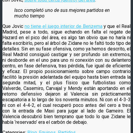
Isco completó uno de sus mejores partidos en
mucho tiempo
Que Jovic
no tiene el juego interior de Benzema
y que el Real
Madrid, pese a todo, sigue echando en falta el regate de
Hazard en el pico del área, es algo tan obvio que no haría ni
falta escribirlo, pero al árbol de Zidane no le faltó todo tipo de
detalles. Sin en su fase ofensiva, como ya hemos descrito, el
Real Madrid consiguió castigar y ser profundo sin extremos,
ni desborde en el uno para uno ni conexión con su delantero
centro, en fase defensiva, tras pérdida, fue igual de eficiente
y eficaz. El propio posicionamiento sobre campo contrario
facilitó la presión adelantada del equipo hasta bien entrada la
segunda mitad, y el plus físico que futbolistas como
Valverde, Casemiro, Carvajal y Mendy están aportando en el
retorno defensivo dejaron al Valencia sin prácticamente
escapatoria a lo largo de los noventa minutos. Ni con el 4-3-3
ni con el 4-4-2, el cual recuperó poco antes del cero a tres
con la entrada de Maxi para jugar al lado de Gameiro. El
Valencia descubrió bien temprano que todo lo que Zidane le
había ‘reservado’ era el carbón de debajo.
Categories:
Blog
,
Equipos
,
Partidos