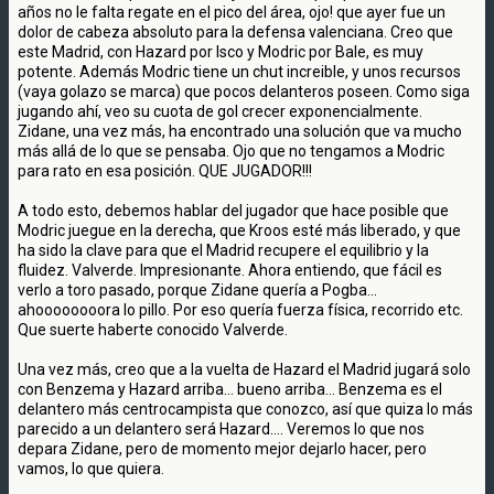
años no le falta regate en el pico del área, ojo! que ayer fue un
dolor de cabeza absoluto para la defensa valenciana. Creo que
este Madrid, con Hazard por Isco y Modric por Bale, es muy
potente. Además Modric tiene un chut increible, y unos recursos
(vaya golazo se marca) que pocos delanteros poseen. Como siga
jugando ahí, veo su cuota de gol crecer exponencialmente.
Zidane, una vez más, ha encontrado una solución que va mucho
más allá de lo que se pensaba. Ojo que no tengamos a Modric
para rato en esa posición. QUE JUGADOR!!!
A todo esto, debemos hablar del jugador que hace posible que
Modric juegue en la derecha, que Kroos esté más liberado, y que
ha sido la clave para que el Madrid recupere el equilibrio y la
fluidez. Valverde. Impresionante. Ahora entiendo, que fácil es
verlo a toro pasado, porque Zidane quería a Pogba...
ahoooooooora lo pillo. Por eso quería fuerza física, recorrido etc.
Que suerte haberte conocido Valverde.
Una vez más, creo que a la vuelta de Hazard el Madrid jugará solo
con Benzema y Hazard arriba... bueno arriba... Benzema es el
delantero más centrocampista que conozco, así que quiza lo más
parecido a un delantero será Hazard.... Veremos lo que nos
depara Zidane, pero de momento mejor dejarlo hacer, pero
vamos, lo que quiera.