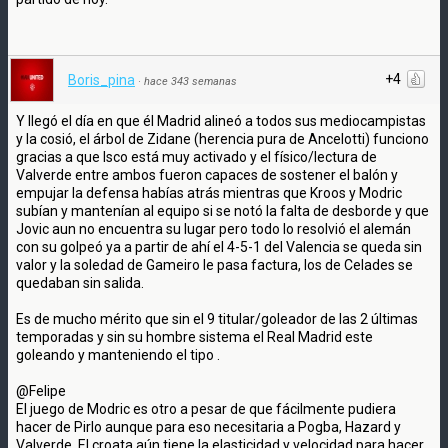
+4
Boris_pina
·
hace 343 semanas
Y llegó el día en que él Madrid alineó a todos sus mediocampistas
y la cosió, el árbol de Zidane (herencia pura de Ancelotti) funciono
gracias a que Isco está muy activado y el físico/lectura de
Valverde entre ambos fueron capaces de sostener el balón y
empujar la defensa habías atrás mientras que Kroos y Modric
subían y mantenían al equipo si se notó la falta de desborde y que
Jovic aun no encuentra su lugar pero todo lo resolvió el alemán
con su golpeó ya a partir de ahí el 4-5-1 del Valencia se queda sin
valor y la soledad de Gameiro le pasa factura, los de Celades se
quedaban sin salida.
Es de mucho mérito que sin el 9 titular/goleador de las 2 últimas
temporadas y sin su hombre sistema el Real Madrid este
goleando y manteniendo el tipo .
@Felipe
El juego de Modric es otro a pesar de que fácilmente pudiera
hacer de Pirlo aunque para eso necesitaria a Pogba, Hazard y
Valverde. El croata aún tiene la elasticidad y velocidad para hacer