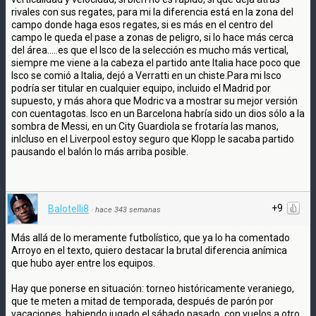
rivales con sus regates, para mi la diferencia está en la zona del
campo donde haga esos regates, si es más en el centro del
campo le queda el pase a zonas de peligro, si lo hace más cerca
del área.....es que el Isco de la selección es mucho más vertical,
siempre me viene a la cabeza el partido ante Italia hace poco que
Isco se comió a Italia, dejó a Verratti en un chiste.Para mi Isco
podría ser titular en cualquier equipo, incluido el Madrid por
supuesto, y más ahora que Modric va a mostrar su mejor versión
con cuentagotas. Isco en un Barcelona habría sido un dios sólo a la
sombra de Messi, en un City Guardiola se frotaría las manos,
inlcluso en el Liverpool estoy seguro que Klopp le sacaba partido
pausando el balón lo más arriba posible.
+9
Balotelli8
·
hace 343 semanas
Más allá de lo meramente futbolístico, que ya lo ha comentado
Arroyo en el texto, quiero destacar la brutal diferencia anímica
que hubo ayer entre los equipos.
Hay que ponerse en situación: torneo históricamente veraniego,
que te meten a mitad de temporada, después de parón por
vacaciones, habiendo jugado el sábado pasado, con vuelos a otro