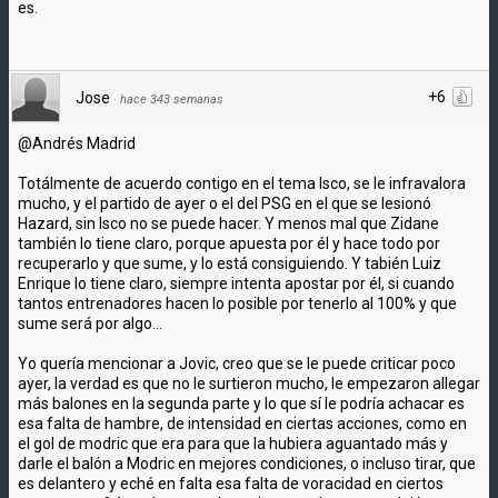
es.
+6
Jose
·
hace 343 semanas
@Andrés Madrid
Totálmente de acuerdo contigo en el tema Isco, se le infravalora
mucho, y el partido de ayer o el del PSG en el que se lesionó
Hazard, sin Isco no se puede hacer. Y menos mal que Zidane
también lo tiene claro, porque apuesta por él y hace todo por
recuperarlo y que sume, y lo está consiguiendo. Y tabién Luiz
Enrique lo tiene claro, siempre intenta apostar por él, si cuando
tantos entrenadores hacen lo posible por tenerlo al 100% y que
sume será por algo...
Yo quería mencionar a Jovic, creo que se le puede criticar poco
ayer, la verdad es que no le surtieron mucho, le empezaron allegar
más balones en la segunda parte y lo que sí le podría achacar es
esa falta de hambre, de intensidad en ciertas acciones, como en
el gol de modric que era para que la hubiera aguantado más y
darle el balón a Modric en mejores condiciones, o incluso tirar, que
es delantero y eché en falta esa falta de voracidad en ciertos