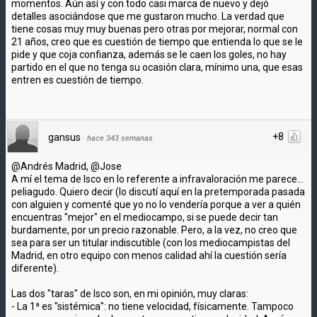
momentos. Aún así y con todo casi marca de nuevo y dejó
detalles asociándose que me gustaron mucho. La verdad que
tiene cosas muy muy buenas pero otras por mejorar, normal con
21 años, creo que es cuestión de tiempo que entienda lo que se le
pide y que coja confianza, además se le caen los goles, no hay
partido en el que no tenga su ocasión clara, mínimo una, que esas
entren es cuestión de tiempo.
+8
gansus
·
hace 343 semanas
@Andrés Madrid, @Jose
A mí el tema de Isco en lo referente a infravaloración me parece...
peliagudo. Quiero decir (lo discutí aquí en la pretemporada pasada
con alguien y comenté que yo no lo vendería porque a ver a quién
encuentras "mejor" en el mediocampo, si se puede decir tan
burdamente, por un precio razonable. Pero, a la vez, no creo que
sea para ser un titular indiscutible (con los mediocampistas del
Madrid, en otro equipo con menos calidad ahí la cuestión sería
diferente).
Las dos "taras" de Isco son, en mi opinión, muy claras:
- La 1ª es "sistémica": no tiene velocidad, físicamente. Tampoco