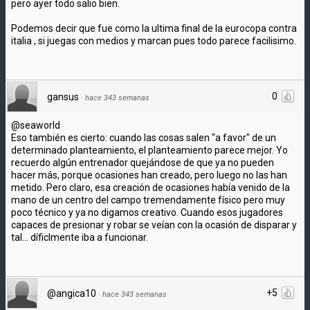
pero ayer todo salio bien.
Podemos decir que fue como la ultima final de la eurocopa contra
italia , si juegas con medios y marcan pues todo parece facilisimo.
0
gansus
·
hace 343 semanas
@seaworld
Eso también es cierto: cuando las cosas salen "a favor" de un
determinado planteamiento, el planteamiento parece mejor. Yo
recuerdo algún entrenador quejándose de que ya no pueden
hacer más, porque ocasiones han creado, pero luego no las han
metido. Pero claro, esa creación de ocasiones había venido de la
mano de un centro del campo tremendamente físico pero muy
poco técnico y ya no digamos creativo. Cuando esos jugadores
capaces de presionar y robar se veían con la ocasión de disparar y
tal... díficlmente iba a funcionar.
+5
@angica10
·
hace 343 semanas