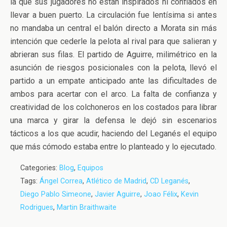
la que sus jugadores no están inspirados ni confiados en
llevar a buen puerto. La circulación fue lentísima si antes
no mandaba un central el balón directo a Morata sin más
intención que cederle la pelota al rival para que salieran y
abrieran sus filas. El partido de Aguirre, milimétrico en la
asunción de riesgos posicionales con la pelota, llevó el
partido a un empate anticipado ante las dificultades de
ambos para acertar con el arco. La falta de confianza y
creatividad de los colchoneros en los costados para librar
una marca y girar la defensa le dejó sin escenarios
tácticos a los que acudir, haciendo del Leganés el equipo
que más cómodo estaba entre lo planteado y lo ejecutado.
Categories:
Blog
,
Equipos
Tags:
Ángel Correa
,
Atlético de Madrid
,
CD Leganés
,
Diego Pablo Simeone
,
Javier Aguirre
,
Joao Félix
,
Kevin
Rodrigues
,
Martin Braithwaite