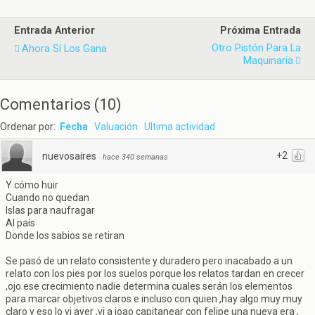
Entrada Anterior
Próxima Entrada
Otro Pistón Para La
Ahora Sí Los Gana
Maquinaria
Comentarios
(
10
)
Ordenar por:
Fecha
Valuación
Ultima actividad
+2
nuevosaires
·
hace 340 semanas
Y cómo huir
Cuando no quedan
Islas para naufragar
Al país
Donde los sabios se retiran
Se pasó de un relato consistente y duradero pero inacabado a un
relato con los pies por los suelos porque los relatos tardan en crecer
,ojo ese crecimiento nadie determina cuales serán los elementos
para marcar objetivos claros e incluso con quien ,hay algo muy muy
claro y eso lo vi ayer ,vi a joao capitanear con felipe una nueva era ,