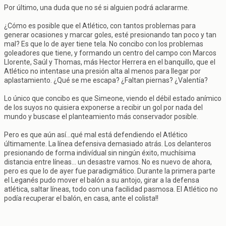
Por último, una duda que no sé si alguien podrá aclararme.
¿Cómo es posible que el Atlético, con tantos problemas para
generar ocasiones y marcar goles, esté presionando tan poco y tan
mal? Es que lo de ayer tiene tela. No concibo con los problemas
goleadores que tiene, y formando un centro del campo con Marcos
Llorente, Saúl y Thomas, más Hector Herrera en el banquillo, que el
Atlético no intentase una presión alta al menos para llegar por
aplastamiento. ¿Qué se me escapa? ¿Faltan piernas? ¿Valentía?
Lo único que concibo es que Simeone, viendo el débil estado anímico
de los suyos no quisiera exponerse a recibir un gol por nada del
mundo y buscase el planteamiento más conservador posible.
Pero es que aún así...qué mal está defendiendo el Atlético
últimamente. La línea defensiva demasiado atrás. Los delanteros
presionando de forma indivídual sin ningún éxito, muchísima
distancia entre líneas... un desastre vamos. No es nuevo de ahora,
pero es que lo de ayer fue paradigmático. Durante la primera parte
el Leganés pudo mover el balón a su antojo, girar a la defensa
atlética, saltar líneas, todo con una facilidad pasmosa. El Atlético no
podía recuperar el balón, en casa, ante el colista!!