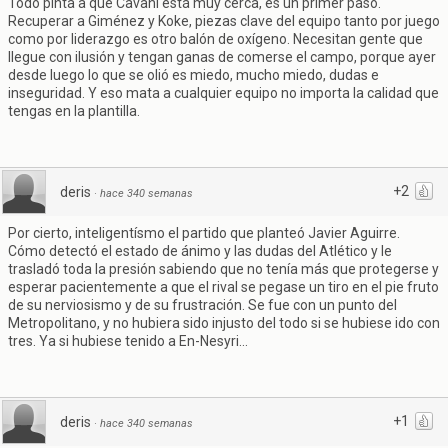
Todo pinta a que Cavani está muy cerca, es un primer paso.
Recuperar a Giménez y Koke, piezas clave del equipo tanto por juego
como por liderazgo es otro balón de oxígeno. Necesitan gente que
llegue con ilusión y tengan ganas de comerse el campo, porque ayer
desde luego lo que se olió es miedo, mucho miedo, dudas e
inseguridad. Y eso mata a cualquier equipo no importa la calidad que
tengas en la plantilla.
+2
deris
·
hace 340 semanas
Por cierto, inteligentísmo el partido que planteó Javier Aguirre.
Cómo detectó el estado de ánimo y las dudas del Atlético y le
trasladó toda la presión sabiendo que no tenía más que protegerse y
esperar pacientemente a que el rival se pegase un tiro en el pie fruto
de su nerviosismo y de su frustración. Se fue con un punto del
Metropolitano, y no hubiera sido injusto del todo si se hubiese ido con
tres. Ya si hubiese tenido a En-Nesyri...
+1
deris
·
hace 340 semanas