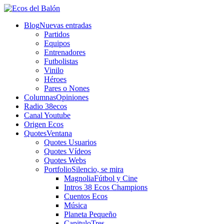
Blog
Nuevas entradas
Partidos
Equipos
Entrenadores
Futbolistas
Vinilo
Héroes
Pares o Nones
Columnas
Opiniones
Radio 38ecos
Canal Youtube
Origen Ecos
Quotes
Ventana
Quotes Usuarios
Quotes Vídeos
Quotes Webs
Portfolio
Silencio, se mira
Magnolia
Fútbol y Cine
Intros 38 Ecos Champions
Cuentos Ecos
Música
Planeta Pequeño
CapituloTres