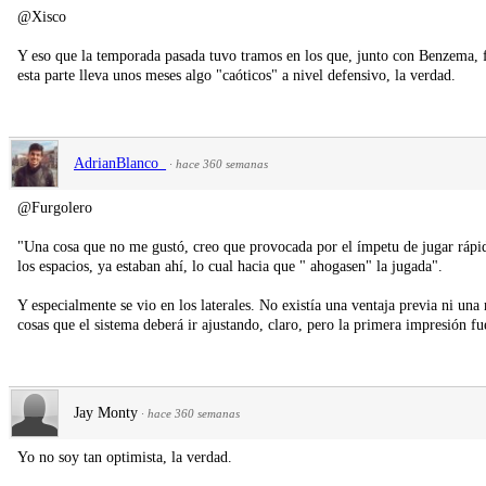
@Xisco
Y eso que la temporada pasada tuvo tramos en los que, junto con Benzema, f
esta parte lleva unos meses algo "caóticos" a nivel defensivo, la verdad.
AdrianBlanco_
·
hace 360 semanas
@Furgolero
"Una cosa que no me gustó, creo que provocada por el ímpetu de jugar rápi
los espacios, ya estaban ahí, lo cual hacia que " ahogasen" la jugada".
Y especialmente se vio en los laterales. No existía una ventaja previa ni u
cosas que el sistema deberá ir ajustando, claro, pero la primera impresión fu
Jay Monty
·
hace 360 semanas
Yo no soy tan optimista, la verdad.