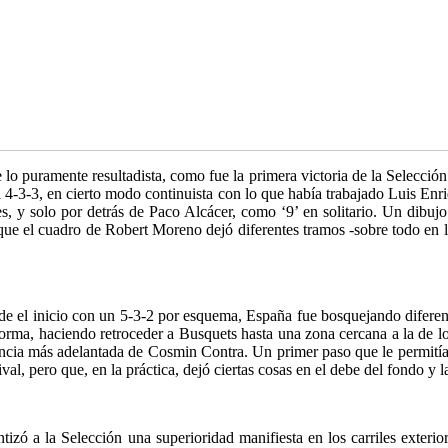
 puramente resultadista, como fue la primera victoria de la Selección e
 4-3-3, en cierto modo continuista con lo que había trabajado Luis Enri
s, y solo por detrás de Paco Alcácer, como ‘9’ en solitario. Un dibuj
ue el cuadro de Robert Moreno dejó diferentes tramos -sobre todo en l
de el inicio con un 5-3-2 por esquema, España fue bosquejando diferent
forma, haciendo retroceder a Busquets hasta una zona cercana a la de lo
igilancia más adelantada de Cosmin Contra. Un primer paso que le permit
al, pero que, en la práctica, dejó ciertas cosas en el debe del fondo y l
tizó a la Selección una superioridad manifiesta en los carriles exter