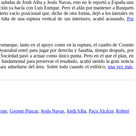
as subidas de Jordi Alba y Jesús Navas, esto no le reportó a España una
lección ya hacía con Luis Enrique. Pero el afán por mantener a Busquets
rto vacío posicional que, dicho de otra forma, dejó a los laterales en
 falta de una ruptura vertical de sus interiores, acabó acusando.
Por
desmarque, tanto en el apoyo como en la ruptura, el cuadro de Cosmin
Oyarzabal entró para jugar por derecha y Sarabia, tiempo después, por
 Sociedad pasó a actuar como único punta. Pero en el que el plan, en
 fundamental para preservar el resultado, acabó siendo la gran noticia
para adueñarse del área. Sobre todo cuando el esférico,
una vez más,
done
,
George Puscas
,
Jesús Navas
,
Jordi Alba
,
Paco Alcácer
,
Robert