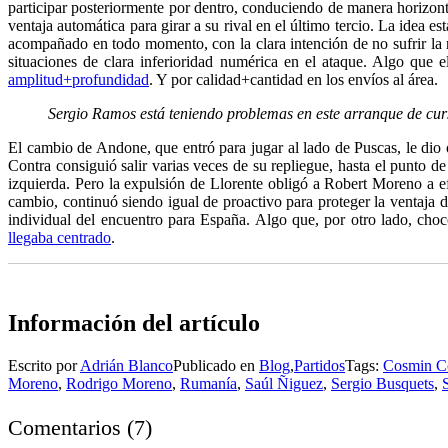
participar posteriormente por dentro, conduciendo de manera horizontal
ventaja automática para girar a su rival en el último tercio. La idea 
acompañado en todo momento, con la clara intención de no sufrir la rá
situaciones de clara inferioridad numérica en el ataque. Algo que e
amplitud+profundidad
. Y por calidad+cantidad en los envíos al área.
Sergio Ramos está teniendo problemas en este arranque de cur
El cambio de Andone, que entró para jugar al lado de Puscas, le dio
Contra consiguió salir varias veces de su repliegue, hasta el punto 
izquierda. Pero la expulsión de Llorente obligó a Robert Moreno a e
cambio, continuó siendo igual de proactivo para proteger la ventaja d
individual del encuentro para España. Algo que, por otro lado, choc
llegaba centrado
.
Información del artículo
Escrito por
Adrián Blanco
Publicado en
Blog
,
Partidos
Tags:
Cosmin C
Moreno
,
Rodrigo Moreno
,
Rumanía
,
Saúl Ñiguez
,
Sergio Busquets
,
Comentarios
(
7
)