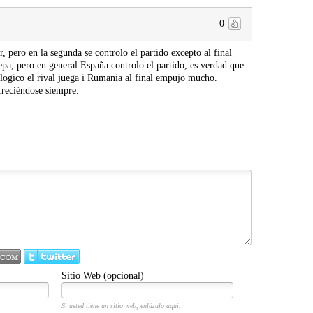
0
, pero en la segunda se controlo el partido excepto al final
epa, pero en general España controlo el partido, es verdad que
s logico el rival juega i Rumania al final empujo mucho.
reciéndose siempre.
Sitio Web (opcional)
Si usted tiene un sitio web, enlázalo aquí.