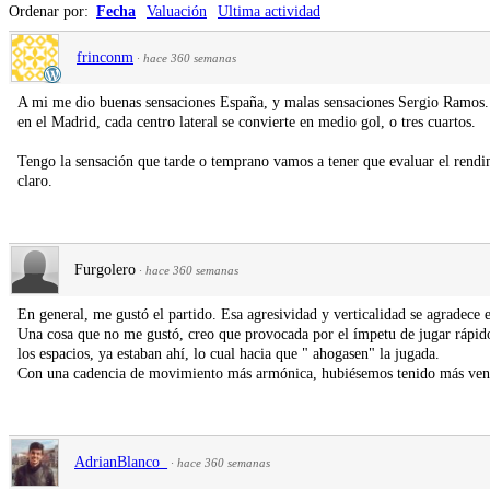
Ordenar por:
Fecha
Valuación
Ultima actividad
frinconm
·
hace 360 semanas
A mi me dio buenas sensaciones España, y malas sensaciones Sergio Ramos. La
en el Madrid, cada centro lateral se convierte en medio gol, o tres cuartos.
Tengo la sensación que tarde o temprano vamos a tener que evaluar el rendim
claro.
Furgolero
·
hace 360 semanas
En general, me gustó el partido. Esa agresividad y verticalidad se agrade
Una cosa que no me gustó, creo que provocada por el ímpetu de jugar rápid
los espacios, ya estaban ahí, lo cual hacia que " ahogasen" la jugada.
Con una cadencia de movimiento más armónica, hubiésemos tenido más venta
AdrianBlanco_
·
hace 360 semanas