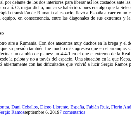
 por delante de los dos interiores para liberar así los costados ante l
estaba ahí. O, mejor dicho, nunca se había ido: pues era algo que la Se
pida transición de Rumanía al espacio, llevó a España a caer en un cie
l equipo, en consecuencia, entre las diagonales de sus extremos y la
so
 otro aire a Rumanía. Con dos atacantes muy duchos en la brega y el 
de que su presión también fue mucho más agresiva que en el arranque. 
fectuar un cambio de planes: un 4-4-1 en el que el extremo de la Real
esde la pelota y no a través del espacio. Una situación en la que Kepa,
ó abiertamente con las dificultades que volvió a lucir Sergio Ramos 
ontra
,
Dani Ceballos
,
Diego Llorente
,
España
,
Fabián Ruiz
,
Florin An
Sergio Ramos
septiembre 6, 2019
7 comentarios