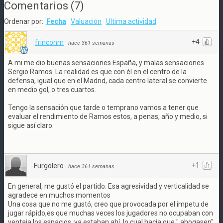
Comentarios
(
7
)
Ordenar por:
Fecha
Valuación
Ultima actividad
+4
frinconm
·
hace 361 semanas
A mi me dio buenas sensaciones España, y malas sensaciones
Sergio Ramos. La realidad es que con él en el centro de la
defensa, igual que en el Madrid, cada centro lateral se convierte
en medio gol, o tres cuartos.
Tengo la sensación que tarde o temprano vamos a tener que
evaluar el rendimiento de Ramos estos, a penas, año y medio, si
sigue así claro.
+1
Furgolero
·
hace 361 semanas
En general, me gustó el partido. Esa agresividad y verticalidad se
agradece en muchos momentos
Una cosa que no me gustó, creo que provocada por el ímpetu de
jugar rápido,es que muchas veces los jugadores no ocupaban con
ventaja los espacios, ya estaban ahí, lo cual hacia que " ahogasen"