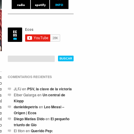
s
COMENTARIOS RECIENTES
o
e
JLFJ
en
PSV, la clave de la victoria
s
Elber Galarga
en
Un central de
l
Klopp
s
danieldepetris
en
Leo Messi –
e
Origen | Ecos
l
Diego Matias Dido
en
El pequeño
o
triunfo de Gio
e
El titon
en
Querido Pep: