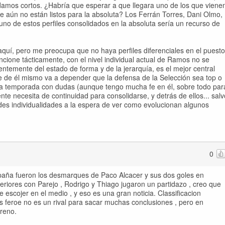
edamos cortos. ¿Habría que esperar a que llegara uno de los que viene
 aún no están listos para la absoluta? Los Ferrán Torres, Dani Olmo,
uno de estos perfiles consolidados en la absoluta sería un recurso de
quí, pero me preocupa que no haya perfiles diferenciales en el puesto
ncione tácticamente, con el nivel individual actual de Ramos no se
temente del estado de forma y de la jerarquía, es el mejor central
e de él mismo va a depender que la defensa de la Selección sea top o
 temporada con dudas (aunque tengo mucha fe en él, sobre todo par
rente necesita de continuidad para consolidarse, y detrás de ellos... salv
es individualidades a la espera de ver como evolucionan algunos
0
paña fueron los desmarques de Paco Alcacer y sus dos goles en
teriores con Parejo , Rodrigo y Thiago jugaron un partidazo , creo que
scojer en el medio , y eso es una gran noticia. Classificacion
as feroe no es un rival para sacar muchas conclusiones , pero en
reno.