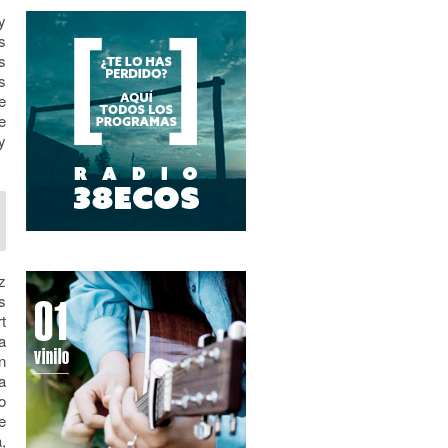
y
s
s
s
e
e
y
z
s
t
a
n
a
o
e
,