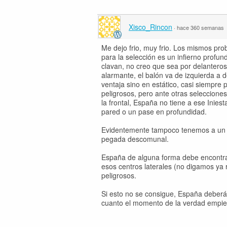
Xisco_Rincon
·
hace 360 semanas
Me dejo frio, muy frio. Los mismos prob
para la selección es un infierno profund
clavan, no creo que sea por delanteros
alarmante, el balón va de izquierda a d
ventaja sino en estático, casi siempre
peligrosos, pero ante otras seleccione
la frontal, España no tiene a ese Inie
pared o un pase en profundidad.
Evidentemente tampoco tenemos a un s
pegada descomunal.
España de alguna forma debe encontrar 
esos centros laterales (no digamos ya
peligrosos.
Si esto no se consigue, España deber
cuanto el momento de la verdad empie