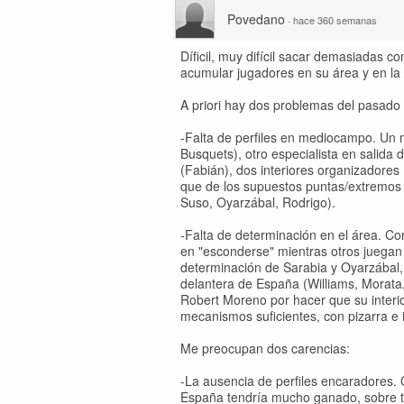
Povedano
·
hace 360 semanas
Díficil, muy difícil sacar demasiadas c
acumular jugadores en su área y en la f
A priori hay dos problemas del pasado
-Falta de perfiles en mediocampo. Un m
Busquets), otro especialista en salida
(Fabián), dos interiores organizadores
que de los supuestos puntas/extremos
Suso, Oyarzábal, Rodrigo).
-Falta de determinación en el área. Co
en "esconderse" mientras otros juegan 
determinación de Sarabia y Oyarzábal, 
delantera de España (Williams, Morata, 
Robert Moreno por hacer que su interi
mecanismos suficientes, con pizarra e i
Me preocupan dos carencias:
-La ausencia de perfiles encaradores. 
España tendría mucho ganado, sobre to