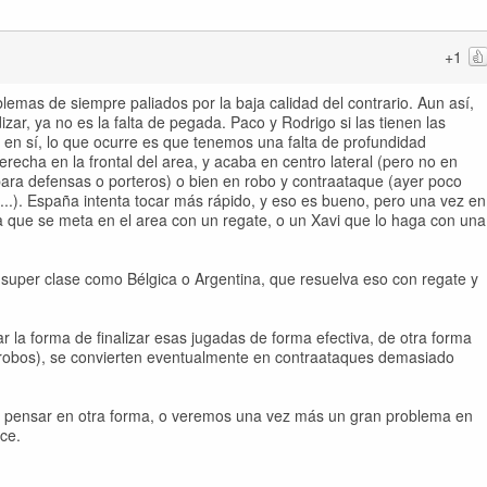
+1
lemas de siempre paliados por la baja calidad del contrario. Aun así,
izar, ya no es la falta de pegada. Paco y Rodrigo si las tienen las
 en sí, lo que ocurre es que tenemos una falta de profundidad
erecha en la frontal del area, y acaba en centro lateral (pero no en
 para defensas o porteros) o bien en robo y contraataque (ayer poco
s...). España intenta tocar más rápido, y eso es bueno, pero una vez en
sta que se meta en el area con un regate, o un Xavi que lo haga con una
uper clase como Bélgica o Argentina, que resuelva eso con regate y
la forma de finalizar esas jugadas de forma efectiva, de otra forma
 robos), se convierten eventualmente en contraataques demasiado
á pensar en otra forma, o veremos una vez más un gran problema en
ce.