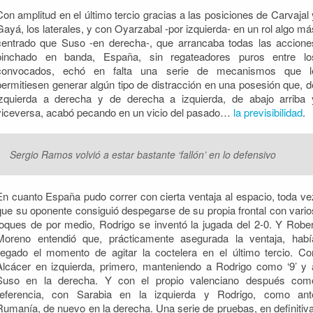
Con amplitud en el último tercio gracias a las posiciones de Carvajal 
Gayá, los laterales, y con Oyarzabal -por izquierda- en un rol algo má
centrado que Suso -en derecha-, que arrancaba todas las accione
pinchado en banda, España, sin regateadores puros entre lo
convocados, echó en falta una serie de mecanismos que l
permitiesen generar algún tipo de distracción en una posesión que, d
izquierda a derecha y de derecha a izquierda, de abajo arriba 
viceversa, acabó pecando en un vicio del pasado…
la previsibilidad
.
Sergio Ramos volvió a estar bastante ‘fallón’ en lo defensivo
En cuanto España pudo correr con cierta ventaja al espacio, toda ve
que su oponente consiguió despegarse de su propia frontal con vario
toques de por medio, Rodrigo se inventó la jugada del 2-0. Y Rober
Moreno entendió que, prácticamente asegurada la ventaja, habí
llegado el momento de agitar la coctelera en el último tercio. Co
Alcácer en izquierda, primero, manteniendo a Rodrigo como ‘9’ y 
Suso en la derecha. Y con el propio valenciano después com
referencia, con Sarabia en la izquierda y Rodrigo, como ant
Rumanía, de nuevo en la derecha. Una serie de pruebas, en definitiva