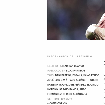
INFORMACIÓN DEL ARTÍCULO
ESCRITO POR
ADRIÁN BLANCO
PUBLICADO EN
BLOG
,
PARTIDOS
TAGS:
DANI PAREJO
,
ESPAÑA
,
ISLAS FEROE
,
JOSÉ LUIS GAYÁ
,
PACO ALCÁCER
,
ROBERT
MORENO
,
RODRIGO HERNÁNDEZ
,
RODRIGO
MORENO
,
SERGIO RAMOS
,
SUSO
FERNÁNDEZ
,
THIAGO ALCÁNTARA
SEPTIEMBRE 9, 2019
4 COMENTARIOS