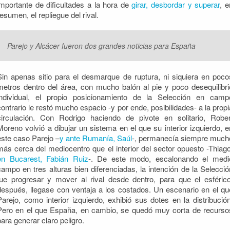
importante de dificultades a la hora de
girar, desbordar y superar
, e
resumen, el repliegue del rival.
Parejo y Alcácer fueron dos grandes noticias para España
Sin apenas sitio para el desmarque de ruptura, ni siquiera en poco
metros dentro del área, con mucho balón al pie y poco desequilibri
individual, el propio posicionamiento de la Selección en camp
contrario le restó mucho espacio -y por ende, posibilidades- a la propi
circulación. Con Rodrigo haciendo de pivote en solitario, Rober
Moreno volvió a dibujar un sistema en el que su interior izquierdo, e
este caso Parejo –
y ante Rumanía, Saúl
-, permanecía siempre much
más cerca del mediocentro que el interior del sector opuesto -Thiago
en Bucarest, Fabián Ruiz
-. De este modo, escalonando el medi
campo en tres alturas bien diferenciadas, la intención de la Selecció
fue progresar y mover al rival desde dentro, para que el esférico
después, llegase con ventaja a los costados. Un escenario en el qu
Parejo, como interior izquierdo, exhibió sus dotes en la distribución
Pero en el que España, en cambio, se quedó muy corta de recurso
para generar claro peligro.