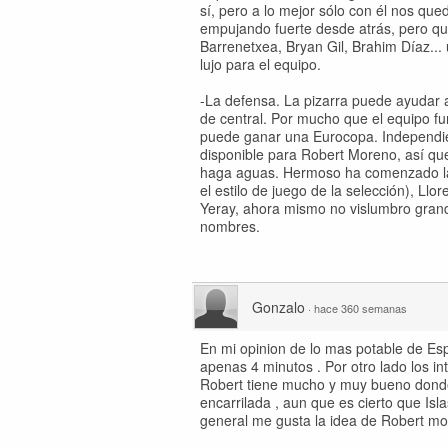
sí, pero a lo mejor sólo con él nos qu
empujando fuerte desde atrás, pero que
Barrenetxea, Bryan Gil, Brahim Díaz... 
lujo para el equipo.
-La defensa. La pizarra puede ayudar a
de central. Por mucho que el equipo fu
puede ganar una Eurocopa. Independien
disponible para Robert Moreno, así qu
haga aguas. Hermoso ha comenzado la
el estilo de juego de la selección), Llo
Yeray, ahora mismo no vislumbro grand
nombres.
Gonzalo
·
hace 360 semanas
En mi opinion de lo mas potable de Es
apenas 4 minutos . Por otro lado los in
Robert tiene mucho y muy bueno donde e
encarrilada , aun que es cierto que Isl
general me gusta la idea de Robert mo