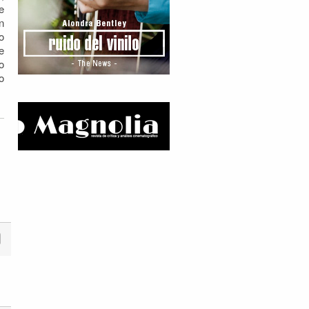
e
n
o
e
o
o