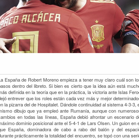
La España de Robert Moreno empieza a tener muy claro cuál son lo
pasos dentro del libreto. Si bien es cierto que la idea aún está much
más definida en la teoría que en la práctica, la victoria ante Islas Fero
dejó entrever que los roles están cada vez más y mejor
determinado
en la pizarra del de Hospitalet. Dándole continuidad al sistema 4-3-3, e
mismo dibujo que ya empleó ante Rumanía, aunque con numeroso
cambios en todas las líneas, España debió afrontar un escenario d
máximo dominio posicional ante el 5-4-1 de Lars Olsen. Un guion en e
que España, dominadora de cabo a rabo del balón y del espaci
durante prácticamente la totalidad del encuentro, se topó con una seri