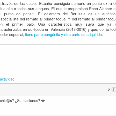
a través de las cuales España consiguió sumarle un punto extra d
dinamita a todos sus ataques. El que le proporcionó Paco Alcácer e
el punto de penalti. El delantero del Borussia es un auténtic
especialista del remate al primer toque. Y del remate al primer toqu
en el primer palo. Una característica muy suya que ya l
caracterizaba en su época en Valencia (2013-2016) y que, como tod
poder especial,
tiene parte congénita y otra parte es adquirida
.
actividad
+2
a, chic@s? ¿Sensaciones?