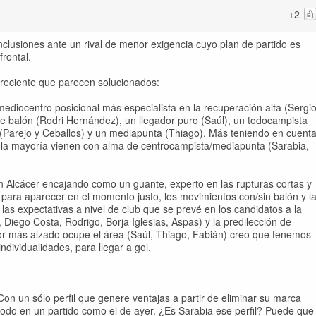
+2
onclusiones ante un rival de menor exigencia cuyo plan de partido es
rontal.
 reciente que parecen solucionados:
ediocentro posicional más especialista en la recuperación alta (Sergi
 de balón (Rodri Hernández), un llegador puro (Saúl), un todocampista
 (Parejo y Ceballos) y un mediapunta (Thiago). Más teniendo en cuent
 la mayoría vienen con alma de centrocampista/mediapunta (Sarabia,
n Alcácer encajando como un guante, experto en las rupturas cortas y
para aparecer en el momento justo, los movimientos con/sin balón y l
las expectativas a nivel de club que se prevé en los candidatos a la
Diego Costa, Rodrigo, Borja Iglesias, Aspas) y la predilección de
or más alzado ocupe el área (Saúl, Thiago, Fabián) creo que tenemos
ndividualidades, para llegar a gol.
Con un sólo perfil que genere ventajas a partir de eliminar su marca
do en un partido como el de ayer. ¿Es Sarabia ese perfil? Puede que