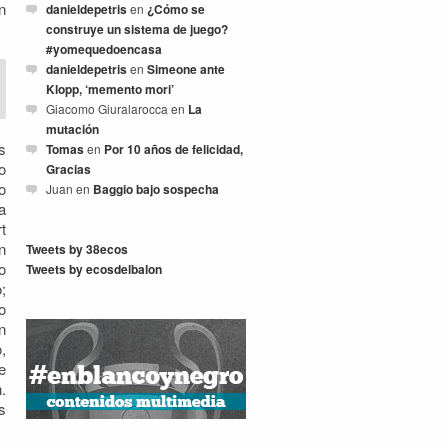
n
danieldepetris
en
¿Cómo se
construye un sistema de juego?
#yomequedoencasa
danieldepetris
en
Simeone ante
Klopp, ‘memento mori’
Giacomo Giuralarocca
en
La
mutación
s
Tomas
en
Por 10 años de felicidad,
o
Gracias
o
Juan
en
Baggio bajo sospecha
a
t
n
Tweets by 38ecos
o
Tweets by ecosdelbalon
;
o
n
,
e
.
s