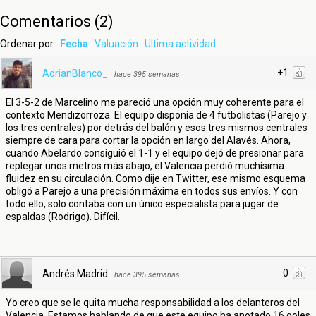
Comentarios
(
2
)
Ordenar por:
Fecha
Valuación
Ultima actividad
+1
AdrianBlanco_
·
hace 395 semanas
El 3-5-2 de Marcelino me pareció una opción muy coherente para el
contexto Mendizorroza. El equipo disponía de 4 futbolistas (Parejo y
los tres centrales) por detrás del balón y esos tres mismos centrales
siempre de cara para cortar la opción en largo del Alavés. Ahora,
cuando Abelardo consiguió el 1-1 y el equipo dejó de presionar para
replegar unos metros más abajo, el Valencia perdió muchísima
fluidez en su circulación. Como dije en Twitter, ese mismo esquema
obligó a Parejo a una precisión máxima en todos sus envíos. Y con
todo ello, solo contaba con un único especialista para jugar de
espaldas (Rodrigo). Difícil.
0
Andrés Madrid
·
hace 395 semanas
Yo creo que se le quita mucha responsabilidad a los delanteros del
Valencia. Estamos hablando de que este equipo ha anotado 16 goles