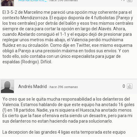
·
hace 396 semanas
El 3-5-2 de Marcelino me pareció una opción muy coherente para el
contexto Mendizorroza. El equipo disponía de 4 futbolistas (Parejo y
los tres centrales) por detrás del balón y esos tres mismos centrales
siempre de cara para cortar la opción en largo del Alavés. Ahora,
cuando Abelardo consiguió el 1-1 y el equipo dejó de presionar para
replegar unos metros más abajo, el Valencia perdió muchísima
fluidez en su circulación. Como dije en Twitter, ese mismo esquema
obligó a Parejo a una precisión máxima en todos sus envíos. Y con
todo ello, solo contaba con un único especialista para jugar de
espaldas (Rodrigo). Difícil.
0
Andrés Madrid
·
hace 396 semanas
Yo creo que se le quita mucha responsabilidad a los delanteros del
Valencia. Estamos hablando de que este equipo ha anotado 16 goles
(!) en 18 partidos. Nadie, ya ni siquiera el Huesca,ha anotado menos.
Es cierto que la fase ofensiva esta siendo un desastre, pero para mi
sus delanteros no estan haciendo nada para solucionarlo.
La decepcion de las grandes 4 ligas esta temporada este equipo