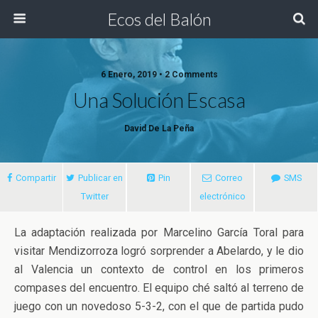
Ecos del Balón
6 Enero, 2019 • 2 Comments
Una Solución Escasa
David De La Peña
Compartir
Publicar en
Pin
Correo
SMS
Twitter
electrónico
La adaptación realizada por Marcelino García Toral para
visitar Mendizorroza logró sorprender a Abelardo, y le dio
al Valencia un contexto de control en los primeros
compases del encuentro. El equipo ché saltó al terreno de
juego con un novedoso 5-3-2,
con el que de partida pudo