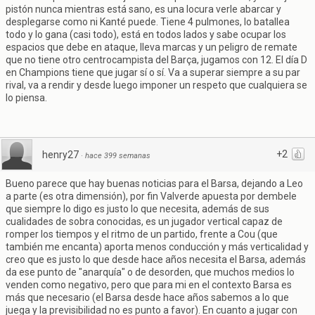
pistón nunca mientras está sano, es una locura verle abarcar y
desplegarse como ni Kanté puede. Tiene 4 pulmones, lo batallea
todo y lo gana (casi todo), está en todos lados y sabe ocupar los
espacios que debe en ataque, lleva marcas y un peligro de remate
que no tiene otro centrocampista del Barça, jugamos con 12. El día D
en Champions tiene que jugar sí o sí. Va a superar siempre a su par
rival, va a rendir y desde luego imponer un respeto que cualquiera se
lo piensa.
+2
henry27
·
hace 399 semanas
Bueno parece que hay buenas noticias para el Barsa, dejando a Leo
a parte (es otra dimensión), por fin Valverde apuesta por dembele
que siempre lo digo es justo lo que necesita, además de sus
cualidades de sobra conocidas, es un jugador vertical capaz de
romper los tiempos y el ritmo de un partido, frente a Cou (que
también me encanta) aporta menos conducción y más verticalidad y
creo que es justo lo que desde hace años necesita el Barsa, además
da ese punto de "anarquía" o de desorden, que muchos medios lo
venden como negativo, pero que para mi en el contexto Barsa es
más que necesario (el Barsa desde hace años sabemos a lo que
juega y la previsibilidad no es punto a favor). En cuanto a jugar con