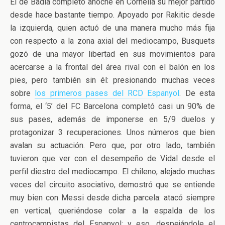
El de Badía completó anoche en Cornellà su mejor partido
desde hace bastante tiempo. Apoyado por Rakitic desde
la izquierda, quien actuó de una manera mucho más fija
con respecto a la zona axial del mediocampo, Busquets
gozó de una mayor libertad en sus movimientos para
acercarse a la frontal del área rival con el balón en los
pies, pero también sin él: presionando muchas veces
sobre
los primeros pases del RCD Espanyol
. De esta
forma, el ‘5’ del FC Barcelona completó casi un 90% de
sus pases, además de imponerse en 5/9 duelos y
protagonizar 3 recuperaciones. Unos números que bien
avalan su actuación. Pero que, por otro lado, también
tuvieron que ver con el desempeño de Vidal desde el
perfil diestro del mediocampo. El chileno, alejado muchas
veces del circuito asociativo, demostró que se entiende
muy bien con Messi desde dicha parcela: atacó siempre
en vertical, queriéndose colar a la espalda de los
centrocampistas del Espanyol; y eso, despejándole el