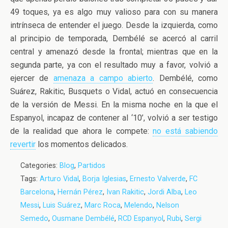
49 toques, ya es algo muy valioso para con su manera
intrínseca de entender el juego. Desde la izquierda, como
al principio de temporada, Dembélé se acercó al carril
central y amenazó desde la frontal; mientras que en la
segunda parte, ya con el resultado muy a favor, volvió a
ejercer de
amenaza a campo abierto
. Dembélé, como
Suárez, Rakitic, Busquets o Vidal, actuó en consecuencia
de la versión de Messi. En la misma noche en la que el
Espanyol, incapaz de contener al ‘10’, volvió a ser testigo
de la realidad que ahora le compete:
no está sabiendo
revertir
los momentos delicados.
Categories:
Blog
,
Partidos
Tags:
Arturo Vidal
,
Borja Iglesias
,
Ernesto Valverde
,
FC
Barcelona
,
Hernán Pérez
,
Ivan Rakitic
,
Jordi Alba
,
Leo
Messi
,
Luis Suárez
,
Marc Roca
,
Melendo
,
Nelson
Semedo
,
Ousmane Dembélé
,
RCD Espanyol
,
Rubi
,
Sergi