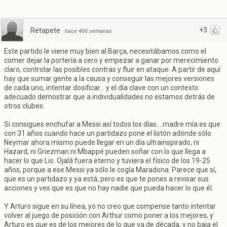
+3
Retapete
·
hace 400 semanas
Este partido le viene muy bien al Barça, necesitábamos como el
comer dejar la portería a cero y empezar a ganar por merecimiento
claro, controlar las posibles contras y fluir en ataque. A partir de aquí
hay que sumar gente a la causa y conseguir las mejores versiones
de cada uno, intentar dosificar... y el día clave con un contexto
adecuado demostrar que a individualidades no estamos detrás de
otros clubes.
Si consigues enchufar a Messi así todos los días....madre mía es que
con 31 años cuando hace un partidazo pone el listón adónde sólo
Neymar ahora mismo puede llegar en un día ultrainspirado, ni
Hazard, ni Griezman ni Mbappé pueden soñar con lo que llega a
hacer lo que Lio. Ojalá fuera eterno y tuviera el físico de los 19-25
años, porque a ese Messi ya sólo le cogía Maradona. Parece que sí,
que es un partidazo y ya está, pero es que te pones a revisar sus
acciones y ves que es que no hay nadie que pueda hacer lo que él.
Y Arturo sigue en su línea, yo no creo que compense tanto intentar
volver al juego de posición con Arthur como poner a los mejores, y
Arturo es que es de los mejores de lo que va de década, y no baja el