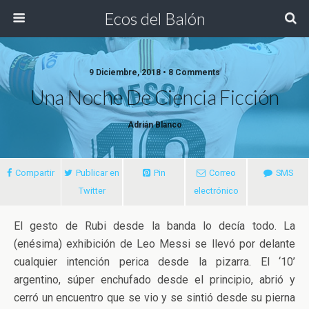
Ecos del Balón
9 Diciembre, 2018 • 8 Comments
Una Noche De Ciencia Ficción
Adrián Blanco
Compartir
Publicar en
Pin
Correo
SMS
Twitter
electrónico
El gesto de Rubi desde la banda lo decía todo. La
(enésima) exhibición de Leo Messi se llevó por delante
cualquier intención perica desde la pizarra. El ‘10’
argentino, súper enchufado desde el principio, abrió y
cerró un encuentro que se vio y se
sintió desde su pierna