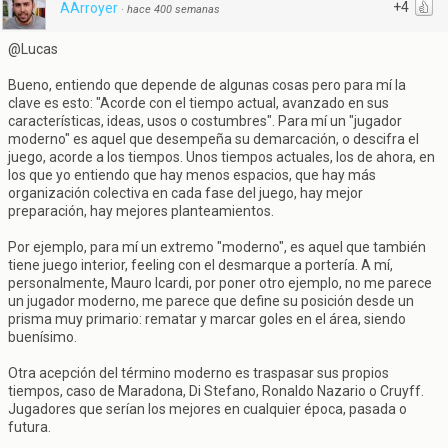
+4
AArroyer
·
hace 400 semanas
@Lucas
Bueno, entiendo que depende de algunas cosas pero para mí la
clave es esto: "Acorde con el tiempo actual, avanzado en sus
características, ideas, usos o costumbres". Para mí un "jugador
moderno" es aquel que desempeña su demarcación, o descifra el
juego, acorde a los tiempos. Unos tiempos actuales, los de ahora, en
los que yo entiendo que hay menos espacios, que hay más
organización colectiva en cada fase del juego, hay mejor
preparación, hay mejores planteamientos.
Por ejemplo, para mí un extremo "moderno", es aquel que también
tiene juego interior, feeling con el desmarque a portería. A mí,
personalmente, Mauro Icardi, por poner otro ejemplo, no me parece
un jugador moderno, me parece que define su posición desde un
prisma muy primario: rematar y marcar goles en el área, siendo
buenísimo.
Otra acepción del término moderno es traspasar sus propios
tiempos, caso de Maradona, Di Stefano, Ronaldo Nazario o Cruyff.
Jugadores que serían los mejores en cualquier época, pasada o
futura.