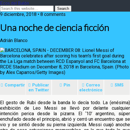
Ecos del Balón
9 diciembre, 2018 • 8 comments
Una noche de ciencia ficción
Adrián Blanco
Compartir
Publicar
Pin
Correo
SMS
en Twitter
electrónico
El gesto de Rubi desde la banda lo decía todo. La (enésima)
exhibición de Leo Messi se llevó por delante cualquier
intención perica desde la pizarra. El ‘10’ argentino, súper
enchufado desde el principio, abrió y cerró un encuentro que se
vio y se
sintió desde su pierna izquierda. Messi cuajó anoch