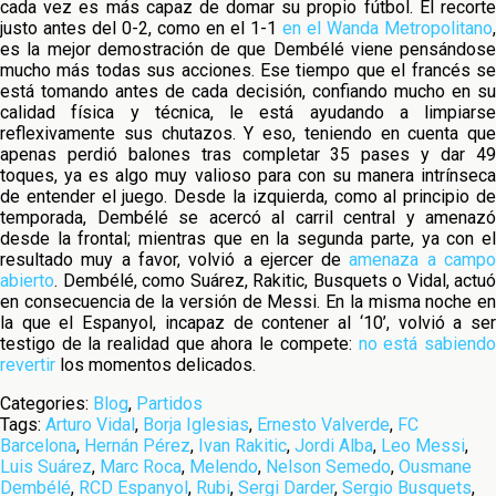
cada vez es más capaz de domar su propio fútbol. El recorte
justo antes del 0-2, como en el 1-1
en el Wanda Metropolitano
,
es la mejor demostración de que Dembélé viene pensándose
mucho más todas sus acciones. Ese tiempo que el francés se
está tomando antes de cada decisión, confiando mucho en su
calidad física y técnica, le está ayudando a limpiarse
reflexivamente sus chutazos. Y eso, teniendo en cuenta que
apenas perdió balones tras completar 35 pases y dar 49
toques, ya es algo muy valioso para con su manera intrínseca
de entender el juego. Desde la izquierda, como al principio de
temporada, Dembélé se acercó al carril central y amenazó
desde la frontal; mientras que en la segunda parte, ya con el
resultado muy a favor, volvió a ejercer de
amenaza a camp
abierto
. Dembélé, como Suárez, Rakitic, Busquets o Vidal, actuó
en consecuencia de la versión de Messi. En la misma noche en
la que el Espanyol, incapaz de contener al ‘10’, volvió a ser
testigo de la realidad que ahora le compete:
no está sabiend
revertir
los momentos delicados.
Categories:
Blog
,
Partidos
Tags:
Arturo Vidal
,
Borja Iglesias
,
Ernesto Valverde
,
FC
Barcelona
,
Hernán Pérez
,
Ivan Rakitic
,
Jordi Alba
,
Leo Messi
,
Luis Suárez
,
Marc Roca
,
Melendo
,
Nelson Semedo
,
Ousmane
Dembélé
,
RCD Espanyol
,
Rubi
,
Sergi Darder
,
Sergio Busquets
,