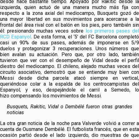
desde hace bastante tiempo. Apoyado por Rakitic desde la
izquierda, quien actuó de una manera mucho más fija con
respecto a la zona axial del mediocampo, Busquets gozó de
una mayor libertad en sus movimientos para acercarse a la
frontal del área rival con el balón en los pies, pero también sin
él: presionando muchas veces sobre
los primeros pases del
RCD Espanyol
. De esta forma, el ‘5’ del FC Barcelona complet
casi un 90% de sus pases, además de imponerse en 5/9
duelos y protagonizar 3 recuperaciones. Unos números que
bien avalan su actuación. Pero que, por otro lado, también
tuvieron que ver con el desempeño de Vidal desde el perfil
diestro del mediocampo. El chileno, alejado muchas veces del
circuito asociativo, demostró que se entiende muy bien con
Messi desde dicha parcela: atacó siempre en vertical,
queriéndose colar a la espalda de los centrocampistas del
Espanyol; y eso, despejándole el carril a Semedo, lo
hizo compensando los movimientos de Messi.
Busquets, Rakitic, Vidal o Dembélé fueron otras grandes
noticias
La otra gran noticia de la noche para Valverde volvió a correr a
cuenta de Ousmane Dembélé. El futbolista francés, que en esta
ocasión partió desde el lado izquierdo, dio muestras de que