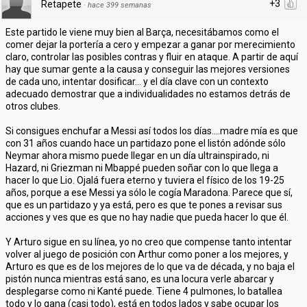
+3
Retapete
·
hace 399 semanas
Este partido le viene muy bien al Barça, necesitábamos como el
comer dejar la portería a cero y empezar a ganar por merecimiento
claro, controlar las posibles contras y fluir en ataque. A partir de aquí
hay que sumar gente a la causa y conseguir las mejores versiones
de cada uno, intentar dosificar... y el día clave con un contexto
adecuado demostrar que a individualidades no estamos detrás de
otros clubes.
Si consigues enchufar a Messi así todos los días....madre mía es que
con 31 años cuando hace un partidazo pone el listón adónde sólo
Neymar ahora mismo puede llegar en un día ultrainspirado, ni
Hazard, ni Griezman ni Mbappé pueden soñar con lo que llega a
hacer lo que Lio. Ojalá fuera eterno y tuviera el físico de los 19-25
años, porque a ese Messi ya sólo le cogía Maradona. Parece que sí,
que es un partidazo y ya está, pero es que te pones a revisar sus
acciones y ves que es que no hay nadie que pueda hacer lo que él.
Y Arturo sigue en su línea, yo no creo que compense tanto intentar
volver al juego de posición con Arthur como poner a los mejores, y
Arturo es que es de los mejores de lo que va de década, y no baja el
pistón nunca mientras está sano, es una locura verle abarcar y
desplegarse como ni Kanté puede. Tiene 4 pulmones, lo batallea
todo y lo gana (casi todo), está en todos lados y sabe ocupar los