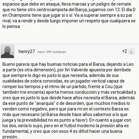
espacios que debe en ataque, lleva marcas y un peligro de remate
que no tiene otro centrocampista del Barça, jugamos con 12. El día D
en Champions tiene que jugar sí o sí. Va a superar siempre a su par
rival, va a rendir y desde luego imponer un respeto que cualquiera se
lo piensa.
+2
henry27
·
hace 399 semanas
Bueno parece que hay buenas noticias para el Barsa, dejando a Leo
a parte (es otra dimensión), por fin Valverde apuesta por dembele
que siempre lo digo es justo lo que necesita, además de sus
cualidades de sobra conocidas, es un jugador vertical capaz de
romper los tiempos y el ritmo de un partido, frente a Cou (que
también me encanta) aporta menos conducción y más verticalidad y
creo que es justo lo que desde hace años necesita el Barsa, además
da ese punto de "anarquía" o de desorden, que muchos medios lo
venden como negativo, pero que para mi en el contexto Barsa es
más que necesario (el Barsa desde hace años sabemos a lo que
juega y la previsibilidad no es punto a favor). En cuanto a jugar con
los dos, sería lo suyo, pero en el futbol moderno la presión alta es
fundamental, y creo que con esos 4 es dificil hacer una buena
presión...