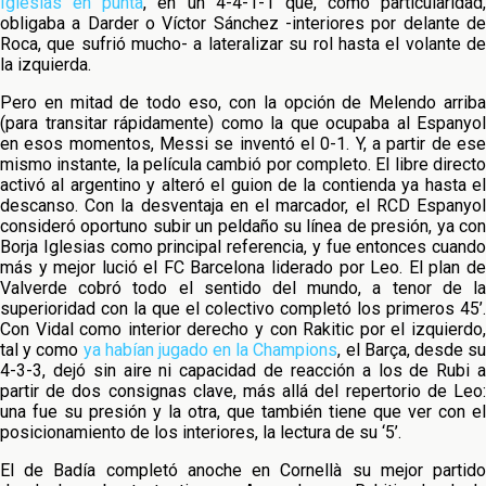
Iglesias en punta
, en un 4-4-1-1 que, como particularidad,
obligaba a Darder o Víctor Sánchez -interiores por delante de
Roca, que sufrió mucho- a lateralizar su rol hasta el volante de
la izquierda.
Pero en mitad de todo eso, con la opción de Melendo arriba
(para transitar rápidamente) como la que ocupaba al Espanyol
en esos momentos, Messi se inventó el 0-1. Y, a partir de ese
mismo instante, la película cambió por completo. El libre directo
activó al argentino y alteró el guion de la contienda ya hasta el
descanso. Con la desventaja en el marcador, el RCD Espanyol
consideró oportuno subir un peldaño su línea de presión, ya con
Borja Iglesias como principal referencia, y fue entonces cuando
más y mejor lució el FC Barcelona liderado por Leo. El plan de
Valverde cobró todo el sentido del mundo, a tenor de la
superioridad con la que el colectivo completó los primeros 45’.
Con Vidal como interior derecho y con Rakitic por el izquierdo,
tal y como
ya habían jugado en la Champions
, el Barça, desde s
4-3-3, dejó sin aire ni capacidad de reacción a los de Rubi a
partir de dos consignas clave, más allá del repertorio de Leo:
una fue su presión y la otra, que también tiene que ver con el
posicionamiento de los interiores, la lectura de su ‘5’.
El de Badía completó anoche en Cornellà su mejor partido