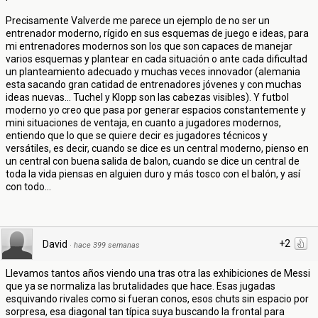
Precisamente Valverde me parece un ejemplo de no ser un
entrenador moderno, rígido en sus esquemas de juego e ideas, para
mi entrenadores modernos son los que son capaces de manejar
varios esquemas y plantear en cada situación o ante cada dificultad
un planteamiento adecuado y muchas veces innovador (alemania
esta sacando gran catidad de entrenadores jóvenes y con muchas
ideas nuevas... Tuchel y Klopp son las cabezas visibles). Y futbol
moderno yo creo que pasa por generar espacios constantemente y
mini situaciones de ventaja, en cuanto a jugadores modernos,
entiendo que lo que se quiere decir es jugadores técnicos y
versátiles, es decir, cuando se dice es un central moderno, pienso en
un central con buena salida de balon, cuando se dice un central de
toda la vida piensas en alguien duro y más tosco con el balón, y así
con todo...
+2
David
·
hace 399 semanas
Llevamos tantos años viendo una tras otra las exhibiciones de Messi
que ya se normaliza las brutalidades que hace. Esas jugadas
esquivando rivales como si fueran conos, esos chuts sin espacio por
sorpresa, esa diagonal tan típica suya buscando la frontal para