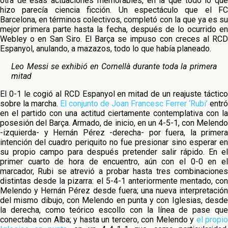
otra de esas actuaciones memorables, en la que todo lo que
hizo parecía ciencia ficción. Un espectáculo que el FC
Barcelona, en términos colectivos, completó con la que ya es su
mejor primera parte hasta la fecha, después de lo ocurrido en
Webley o en San Siro. El Barça se impuso con creces al RCD
Espanyol, anulando, a mazazos, todo lo que había planeado.
Leo Messi se exhibió en Cornellà durante toda la primera
mitad
El 0-1 le cogió al RCD Espanyol en mitad de un reajuste táctico
sobre la marcha.
El conjunto de Joan Francesc Ferrer ‘Rubi’
entró
en el partido con una actitud ciertamente contemplativa con la
posesión del Barça. Armado, de inicio, en un 4-5-1, con Melendo
-izquierda- y Hernán Pérez -derecha- por fuera, la primera
intención del cuadro periquito no fue presionar sino esperar en
su propio campo para después pretender salir rápido. En el
primer cuarto de hora de encuentro, aún con el 0-0 en el
marcador, Rubi se atrevió a probar hasta tres combinaciones
distintas desde la pizarra: el 5-4-1 anteriormente mentado, con
Melendo y Hernán Pérez desde fuera; una nueva interpretación
del mismo dibujo, con Melendo en punta y con Iglesias, desde
la derecha, como teórico escollo con la línea de pase que
conectaba con Alba; y hasta un tercero, con Melendo y
el propi