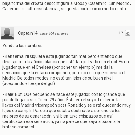
baja forma del croata desconfigura a Kroos y Casemiro . Sin Modric ,
Casemiro resulta insustancial , se queda corto como medio centro .
+7
Captain14
·
hace 404 semanas
Yendo a los nombres:
- Benzema: Ni siquiera está jugando tan mal, pero entiendo que
desespere a la afición blanca que esté tan peleado con el gol. Es un
jugador que en el Chelsea (por poner un ejemplo) me da la
sensación que la estaría rompiendo, pero no es lo que necesita el
Madrid. De todos modos, no está tan lejos de su buen nivel
(aceptando el peaje del gol).
- Bale: Buf. Qué pequeño se hace este jugador, con lo grande que
puede llegar a ser. Tiene 29 años. Éste era el suyo. Le dieron las
llaves del Madrid tricampeón post-Ronaldo y se está quedando muy
lejos de cumplir. Parecía que estaba destinado a ser uno de los
mejores de su generación, y si bien tuvo chispazos que así
certificaban esa sensación, ya no parece que vaya a pasar a la
historia como tal.