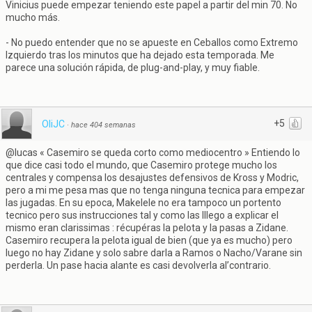
Vinicius puede empezar teniendo este papel a partir del min 70. No
mucho más.
- No puedo entender que no se apueste en Ceballos como Extremo
Izquierdo tras los minutos que ha dejado esta temporada. Me
parece una solución rápida, de plug-and-play, y muy fiable.
+5
OliJC
·
hace 404 semanas
@lucas « Casemiro se queda corto como mediocentro » Entiendo lo
que dice casi todo el mundo, que Casemiro protege mucho los
centrales y compensa los desajustes defensivos de Kross y Modric,
pero a mi me pesa mas que no tenga ninguna tecnica para empezar
las jugadas. En su epoca, Makelele no era tampoco un portento
tecnico pero sus instrucciones tal y como las lllego a explicar el
mismo eran clarissimas : récupéras la pelota y la pasas a Zidane.
Casemiro recupera la pelota igual de bien (que ya es mucho) pero
luego no hay Zidane y solo sabre darla a Ramos o Nacho/Varane sin
perderla. Un pase hacia alante es casi devolverla al’contrario.