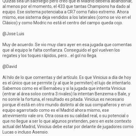
Quizás sea un sacrilegio pero creo que el Madrid debería abandonar,
al menos por el momento, el 433 que tantas Champions ha dado al
equipo. Ese sistema potenciaba a CR7 como falso extremo. Ahora
mismo, ese sistema deja vendidos a los laterales (como se vio en el
Clásico) y como Modric no está el centro del campo queda cojo.
@Jose Luis
Muy de acuerdo. Se vio muy claro ayer en esa jugada que comentas
que al equipo le falta confianza. Conseguido el gol vuelven los
regates y los toques rápidos, pero... el gol no llega.
@David
Al hilo de lo que comentas y del artículo. Es que Vinicius a día de hoy
es el único que se permite (y al que le permiten) el lujo de intentarlo.
Sabemos como es el Bernabeu y si la jugada que intenta Vinicius
(entrar al área soloo contra 3 rivales) la intentan Benzema o Bale, y
no sonríe la fortuna, el resultado es pitada. Vinicius es necesario
porque él está en otro mundo distinto al de sus compañeros y en un
equipo agarrotado como es el Madrid ahora mismo, ese
atrevimiento vale oro. Otra cosa es su calidad real, o su potencial o
que no llegue a ser lo que algunos pretenden, pero en este contexto
actual del Madrid, Vinicius debe estar por delante de jugadores como
Lucas o incluso Asensio.