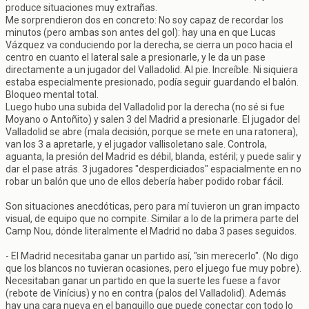
produce situaciones muy extrañas.
Me sorprendieron dos en concreto: No soy capaz de recordar los
minutos (pero ambas son antes del gol): hay una en que Lucas
Vázquez va conduciendo por la derecha, se cierra un poco hacia el
centro en cuanto el lateral sale a presionarle, y le da un pase
directamente a un jugador del Valladolid. Al pie. Increíble. Ni siquiera
estaba especialmente presionado, podía seguir guardando el balón.
Bloqueo mental total.
Luego hubo una subida del Valladolid por la derecha (no sé si fue
Moyano o Antoñito) y salen 3 del Madrid a presionarle. El jugador del
Valladolid se abre (mala decisión, porque se mete en una ratonera),
van los 3 a apretarle, y el jugador vallisoletano sale. Controla,
aguanta, la presión del Madrid es débil, blanda, estéril; y puede salir y
dar el pase atrás. 3 jugadores "desperdiciados" espacialmente en no
robar un balón que uno de ellos debería haber podido robar fácil.
Son situaciones anecdóticas, pero para mí tuvieron un gran impacto
visual, de equipo que no compite. Similar a lo de la primera parte del
Camp Nou, dónde literalmente el Madrid no daba 3 pases seguidos.
- El Madrid necesitaba ganar un partido así, "sin merecerlo". (No digo
que los blancos no tuvieran ocasiones, pero el juego fue muy pobre).
Necesitaban ganar un partido en que la suerte les fuese a favor
(rebote de Vinícius) y no en contra (palos del Valladolid). Además
hay una cara nueva en el banquillo que puede conectar con todo lo