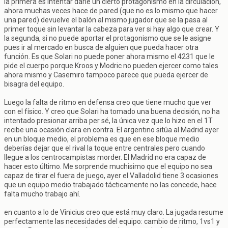
la primera es intentar darle un cierto protagonismo en la circulación,
ahora muchas veces hace de pared (que no es lo mismo que hacer
una pared) devuelve el balón al mismo jugador que se la pasa al
primer toque sin levantar la cabeza para ver si hay algo que crear. Y
la segunda, si no puede aportar el protagonismo que se le asigne
pues ir al mercado en busca de alguien que pueda hacer otra
función. Es que Solari no puede poner ahora mismo el 4231 que le
pide el cuerpo porque Kroos y Modric no pueden ejercer como tales
ahora mismo y Casemiro tampoco parece que pueda ejercer de
bisagra del equipo.
Luego la falta de ritmo en defensa creo que tiene mucho que ver
con el físico. Y creo que Solari ha tomado una buena decisión, no ha
intentado presionar arriba per sé, la única vez que lo hizo en el 1T
recibe una ocasión clara en contra. El argentino sitúa al Madrid ayer
en un bloque medio, el problema es que en ese bloque medio
deberías dejar que el rival la toque entre centrales pero cuando
llegue a los centrocampistas morder. El Madrid no era capaz de
hacer esto último. Me sorprende muchisimo que el equipo no sea
capaz de tirar el fuera de juego, ayer el Valladolid tiene 3 ocasiones
que un equipo medio trabajado tácticamente no las concede, hace
falta mucho trabajo ahí.
en cuanto a lo de Vinicius creo que está muy claro. La jugada resume
perfectamente las necesidades del equipo: cambio de ritmo, 1vs1 y