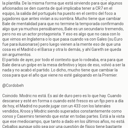
la plantilla. De la misma forma que está sirviendo para que algunos
aficionados se den cuenta de qué implicaba tener a CR7 en el
equipo, la salida del portugués ha puesto en el centro del foco a
jugadores que antes vivían a su sombra. Mucho tiene que cambiar
Bale de mentalidad para que no termine la temporada confirmando
algo que ya muchos pensábamos, Bale es un secundario tremendo,
pero no es un actor protagonista. Y eso es algo que no casa con lo
que vimos en Inglaterra o lo que pasa cuando va con Gales (su Euro
fue para ilusionarse) pero luego vienen a la mente eso de que una
cosa es el Madrid o el Barsa y otra lo demás, y ahí Gareth se queda
sin argumentos.
El partido de ayer, por todo el contexto que lo rodeaba, era para que
Bale diera un golpe en la mesa definitivo y lejos de eso, volvió a ser la
nada y no acabó el partido. Lo dicho, mucho tiene que cambiar la
cosa para que el año que viene no esté galopando en la Premier.
@Cordobeh
Coincido. Modric no está. Es así de duro pero es lo que hay. Cuando
descanse y esté en forma o cuando esté fresco es un fijo pero a día
de hoy, el Madrid no puede jugar con un 433 con los laterales
vendidos, Kroos y Modric siendo superados constantemente como
conos y Casemiro teniendo que estar en todas partes. Está a la vista
que ese mediocampo, que tanto a dado en los últimos años, no está.
Ceballos aunque sólo sea por una cuestión de físico tiene bastante