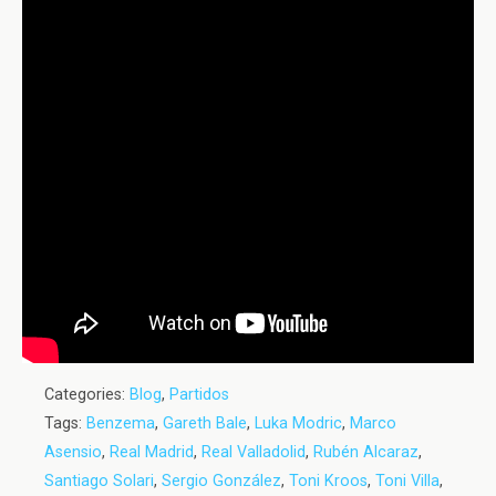
Categories:
Blog
,
Partidos
Tags:
Benzema
,
Gareth Bale
,
Luka Modric
,
Marco
Asensio
,
Real Madrid
,
Real Valladolid
,
Rubén Alcaraz
,
Santiago Solari
,
Sergio González
,
Toni Kroos
,
Toni Villa
,