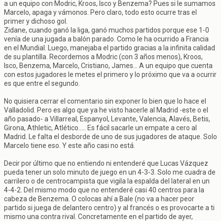
a un equipo con Modric, Kroos, Isco y Benzema? Pues si le sumamos
Marcelo, apaga y vámonos. Pero claro, todo esto ocurre tras el
primer y dichoso gol.
Zidane, cuando ganó la liga, ganó muchos partidos porque ese 1-0
venía de una jugada a balón parado. Como le ha ocurrido a Francia
en el Mundial. Luego, manejaba el partido gracias a la infinita calidad
de su plantilla. Recordemos a Modric (con 3 años menos), Kroos,
Isco, Benzema, Marcelo, Cristiano, James... A un equipo que cuenta
con estos jugadores le metes el primero y lo próximo que va a ocurrir
es que entre el segundo.
No quisiera cerrar el comentario sin exponer lo bien que lo hace el
Valladolid. Pero es algo que ya he visto hacerle al Madrid -este o el
año pasado- a Villarreal, Espanyol, Levante, Valencia, Alavés, Betis,
Girona, Athletic, Atlético..... Es fácil sacarle un empate a cero al
Madrid. Le falta el desborde de uno de sus jugadores de ataque. Solo
Marcelo tiene eso. Y este año casi no está.
Decir por último que no entiendo ni entenderé que Lucas Vázquez
pueda tener un solo minuto de juego en un 4-3-3. Solo me cuadra de
carrilero o de centrocampista que vigila la espalda del lateral en un
4-4-2. Del mismo modo que no entenderé casi 40 centros para la
cabeza de Benzema. O colocas ahí a Bale (no va a hacer peor
partido si juega de delantero centro) y al francés o es provocarte a ti
mismo una contra rival. Concretamente en el partido de ayer,