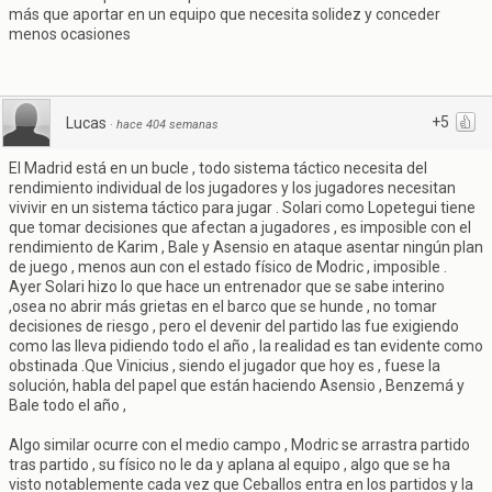
más que aportar en un equipo que necesita solidez y conceder
menos ocasiones
+5
Lucas
·
hace 404 semanas
El Madrid está en un bucle , todo sistema táctico necesita del
rendimiento individual de los jugadores y los jugadores necesitan
vivivir en un sistema táctico para jugar . Solari como Lopetegui tiene
que tomar decisiones que afectan a jugadores , es imposible con el
rendimiento de Karim , Bale y Asensio en ataque asentar ningún plan
de juego , menos aun con el estado físico de Modric , imposible .
Ayer Solari hizo lo que hace un entrenador que se sabe interino
,osea no abrir más grietas en el barco que se hunde , no tomar
decisiones de riesgo , pero el devenir del partido las fue exigiendo
como las lleva pidiendo todo el año , la realidad es tan evidente como
obstinada .Que Vinicius , siendo el jugador que hoy es , fuese la
solución, habla del papel que están haciendo Asensio , Benzemá y
Bale todo el año ,
Algo similar ocurre con el medio campo , Modric se arrastra partido
tras partido , su físico no le da y aplana al equipo , algo que se ha
visto notablemente cada vez que Ceballos entra en los partidos y la