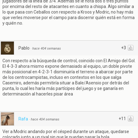
jugadores de la línea de 3/4. Además se le nota dos o tres puntos
por encima del resto de atacantes en cuanto a chispa. Algo similar a
lo que pasa con Ceballos con respecto a Kroos y Modric, no hay más
que verles moverse por el campo para discernir quién está en forma
y quién no.
+3
Pablo
·
hace 404 semanas
Con respecto a la búsqueda de control, coincido con El Amigo del Gol.
El 4-3-3 ahora mismo expone demasiado al equipo, un doble pivote
más posicional en 4-2-3-1 disminuiría el terreno a abarcar por parte
de los centrocampistas, incluso en contextos en los que salga
Casemiro, además permitiría situar a Bale/Asensio por detrás del
punta, lo cual les haría más partícipes del juego y se ganaría en
determinación al hacerles pisar área
+11
Rafa
·
hace 404 semanas
Ver a Modric andando por el césped durante un ataque, quedarse
colocado junto a un rival sin que le puedan pasar la bola