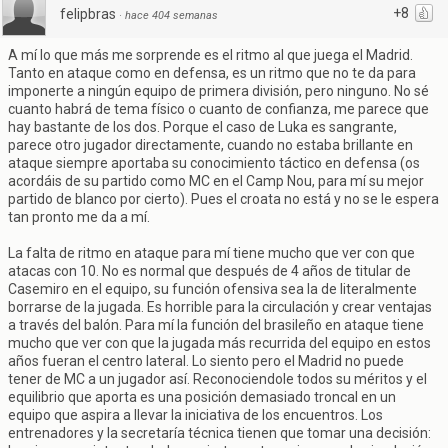
+8
felipbras
·
hace 404 semanas
A mí lo que más me sorprende es el ritmo al que juega el Madrid.
Tanto en ataque como en defensa, es un ritmo que no te da para
imponerte a ningún equipo de primera división, pero ninguno. No sé
cuanto habrá de tema físico o cuanto de confianza, me parece que
hay bastante de los dos. Porque el caso de Luka es sangrante,
parece otro jugador directamente, cuando no estaba brillante en
ataque siempre aportaba su conocimiento táctico en defensa (os
acordáis de su partido como MC en el Camp Nou, para mí su mejor
partido de blanco por cierto). Pues el croata no está y no se le espera
tan pronto me da a mí.
La falta de ritmo en ataque para mí tiene mucho que ver con que
atacas con 10. No es normal que después de 4 años de titular de
Casemiro en el equipo, su función ofensiva sea la de literalmente
borrarse de la jugada. Es horrible para la circulación y crear ventajas
a través del balón. Para mí la función del brasileño en ataque tiene
mucho que ver con que la jugada más recurrida del equipo en estos
años fueran el centro lateral. Lo siento pero el Madrid no puede
tener de MC a un jugador así. Reconociendole todos su méritos y el
equilibrio que aporta es una posición demasiado troncal en un
equipo que aspira a llevar la iniciativa de los encuentros. Los
entrenadores y la secretaría técnica tienen que tomar una decisión: