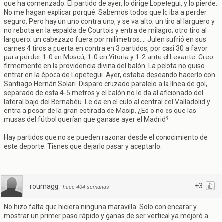
que ha comenzado. El partido de ayer, lo dirige Lopetegui, y lo pierde.
No me hagan explicar porqué. Sabemos todos que lo iba a perder
seguro. Pero hay un uno contra uno, y se va alto; un tiro al larguero y
no rebota en la espalda de Courtois y entra de milagro; otro tiro al
larguero; un cabezazo fuera por milímetros.... Julen sufrió en sus
carnes 4 tiros a puerta en contra en 3 partidos, por casi 30 a favor
para perder 1-0 en Moscú, 1-0 en Vitoria y 1-2 ante el Levante. Creo
firmemente en la providencia divina del balón. La pelota no quiso
entrar en la época de Lopetegui. Ayer, estaba deseando hacerlo con
Santiago Hernán Solari. Disparo cruzado paralelo a la línea de gol,
separado de esta 4-5 metros y el balón no le da al aficionado del
lateral bajo del Bernabéu. Le da en el culo al central del Valladolid y
entra a pesar de la gran estirada de Masip. ¿Es o no es que las
musas del fútbol querían que ganase ayer el Madrid?
Hay partidos que no se pueden razonar desde el conocimiento de
este deporte. Tienes que dejarlo pasar y aceptarlo.
+3
roumagg
·
hace 404 semanas
No hizo falta que hiciera ninguna maravilla. Solo con encarar y
mostrar un primer paso rápido y ganas de ser vertical ya mejoró a