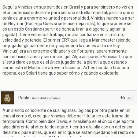
Seguí a Vinicius en sus partidos en Brasil y para ser sincero no vio en
él un potencial suficiente para ser una estrella mundial, pero lo que sí
tenía es una enorme voluntad y personalidad. Vinicius nunca va a ser
un Neymar (Rodrygo Goes sí se le asemeja más), lo que sí puede ser
es un estilo Cristiano (partir de banda, tirar la diagonal y agitar la
jugada). Tiene voluntad, trabajo, mucha confianza en sí mismo,
velocidad y potencia. El primer CR7 que llega a Manchester (siendo
un jugador globalmente muy superior a lo que es a día de hoy
Vinicius) era un extremo driblador y de florituras, aparentemente
con un físico liviano y sin mucho gol. Algo así parece Vinicius. Lo que
sí está claro es que es el único jugador de la plantilla que estando
como está el Madrid se atreve a hacer un 2x1 en banda o tirar una
rabona, eso Solari tiene que saber cómo y cuándo explotarlo.
+5
Pablo
·
hace 404 semanas
Aún siendo consciente de sus lagunas, lógicas por otra parte en un
chaval como él, creo que Vinicius debe ser titular en este tramo de
temporada. Como bien dice David, el brasileño es el único que aporta
algo diferente al intento de regate + centro a la olla con un defensor
delante o pase atrás, que es en lo que se están quedando el resto de