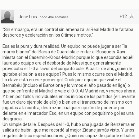
+12
José Luis
·
hace 404 semanas
"Sin embargo, era un control sin amenaza: al Real Madrid le faltaba
desborde y aceleración en los últimos metros."
Esa es la pura y dura realidad. Un equipo no puede jugar a ser "la
marca blanca" del Barsa de Guardiola e imitar el Busquets-Xavi-
Iniesta con el Casemiro-Kroos-Modric porque lo que escondía aquél
laureado equipo era el desborde de Messi que generalmente
provocaba el 1-0 a favor del conjunto culé. A partir de ahí, ¿quién le
quitaba el balón a ese equipo? Pues lo mismo ocurre con el Madrid.
La clave está en ese primer gol. Cualquier equipo que visite el
Bernabéu (incluso el Barcelona y lo vimos el año pasado en liga) o
que se enfrente al Madrid le vale el 0-0. Al Madrid no, y menos ahora.
Y bien por fallos individuales en los inicios de los partidos (el Levante
fue un claro ejemplo de ello) o bien en el transcurso del mismo con
jugadas a la contra, destrozan cualquier opción de ponerse por
delante en el marcador. Eso, en un equipo con poquísimo gol es una
desgracia.
Un simple detalle. Después del 1-0, hubo una jugada de Benzema en
salida de balón, que me recordó al mejor Zidane jamás visto. Y unos
regates de Isco espectaculares. ¿Quién es capaz de quitarle el balón