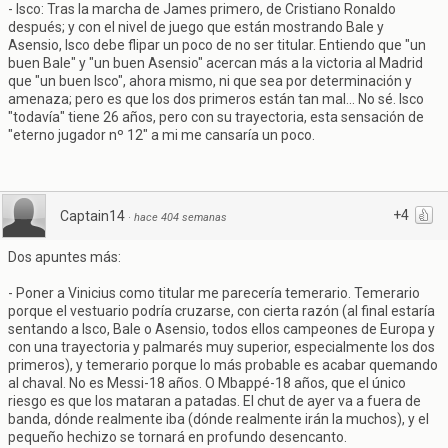
- Isco: Tras la marcha de James primero, de Cristiano Ronaldo
después; y con el nivel de juego que están mostrando Bale y
Asensio, Isco debe flipar un poco de no ser titular. Entiendo que "un
buen Bale" y "un buen Asensio" acercan más a la victoria al Madrid
que "un buen Isco", ahora mismo, ni que sea por determinación y
amenaza; pero es que los dos primeros están tan mal... No sé. Isco
"todavía" tiene 26 años, pero con su trayectoria, esta sensación de
"eterno jugador nº 12" a mi me cansaría un poco.
+4
Captain14
·
hace 404 semanas
Dos apuntes más:
- Poner a Vinicius como titular me parecería temerario. Temerario
porque el vestuario podría cruzarse, con cierta razón (al final estaría
sentando a Isco, Bale o Asensio, todos ellos campeones de Europa y
con una trayectoria y palmarés muy superior, especialmente los dos
primeros), y temerario porque lo más probable es acabar quemando
al chaval. No es Messi-18 años. O Mbappé-18 años, que el único
riesgo es que los mataran a patadas. El chut de ayer va a fuera de
banda, dónde realmente iba (dónde realmente irán la muchos), y el
pequeño hechizo se tornará en profundo desencanto.