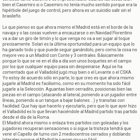
bien el Casemiro si o Casemiro no tenía mucho sentido porque era la
hipérbole del juego de control, pero ahora es un suicidio salir sin el
brasileño.
Lo que pienso es que ahora mismo el Madrid está en el borde de la
navaja y o las cosas vuelven a encauzarse o en Navidad Florentino
va a dar un giro de timón y lo que venga no va a ser jugar al toque
precisamente. Solari es la última oportunidad para un equipo que lo
ha ganado todo y que puede seguir ganándolo, pero como la cosa no
mejore veo a un Madrid con Conte y 3 centrales. Básicamente
porque lo que se ve en el día a día son unos boquetes en el campo
por los que cualquier equipo pasa sin despeinarse. Aquí se ha
comentado que el Valladolid jugó muy bien o el Levante o el CSKA.
Yo estoy de acuerdo sólo en parte, lo que creo es que ahora mismo
jugarle al Madrid es facilisimo, como en su momento ha sido fácil
jugarle a la Selección. Aguantas bien cerradito, posicionas bien las
piezas en el campo (atacando al lateral, poniendo a un jugador entre
líneas, poniendo a un tanque a bajar balones ...) y transitas con
facilidad. Que hay que hacerlo y ejecutarlo, pero que lo que ayer hizo
el Valladolid es lo que llevan haciéndole al Madrid partido tras partido
desde el día de la Roma.
El Madrid ahora mismo o enlaza tres partidos con goleadas y los
jugadores recuperan sensaciones o si sigue la tristeza tendrá que
venir el Capello de turno con 2 mediocentros cerrados y doblando
laterales porque al Madrid le juegan muuuy fácil.