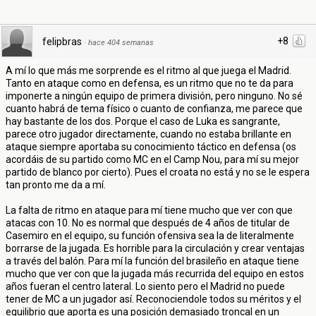
+8
felipbras
·
hace 404 semanas
A mí lo que más me sorprende es el ritmo al que juega el Madrid.
Tanto en ataque como en defensa, es un ritmo que no te da para
imponerte a ningún equipo de primera división, pero ninguno. No sé
cuanto habrá de tema físico o cuanto de confianza, me parece que
hay bastante de los dos. Porque el caso de Luka es sangrante,
parece otro jugador directamente, cuando no estaba brillante en
ataque siempre aportaba su conocimiento táctico en defensa (os
acordáis de su partido como MC en el Camp Nou, para mí su mejor
partido de blanco por cierto). Pues el croata no está y no se le espera
tan pronto me da a mí.
La falta de ritmo en ataque para mí tiene mucho que ver con que
atacas con 10. No es normal que después de 4 años de titular de
Casemiro en el equipo, su función ofensiva sea la de literalmente
borrarse de la jugada. Es horrible para la circulación y crear ventajas
a través del balón. Para mí la función del brasileño en ataque tiene
mucho que ver con que la jugada más recurrida del equipo en estos
años fueran el centro lateral. Lo siento pero el Madrid no puede
tener de MC a un jugador así. Reconociendole todos su méritos y el
equilibrio que aporta es una posición demasiado troncal en un