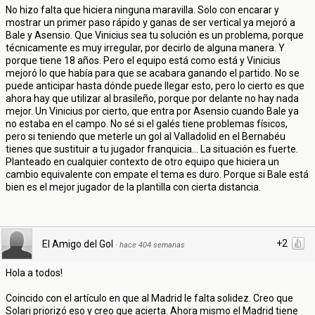
No hizo falta que hiciera ninguna maravilla. Solo con encarar y
mostrar un primer paso rápido y ganas de ser vertical ya mejoró a
Bale y Asensio. Que Vinicius sea tu solución es un problema, porque
técnicamente es muy irregular, por decirlo de alguna manera. Y
porque tiene 18 años. Pero el equipo está como está y Vinicius
mejoró lo que había para que se acabara ganando el partido. No se
puede anticipar hasta dónde puede llegar esto, pero lo cierto es que
ahora hay que utilizar al brasileño, porque por delante no hay nada
mejor. Un Vinicius por cierto, que entra por Asensio cuando Bale ya
no estaba en el campo. No sé si el galés tiene problemas físicos,
pero si teniendo que meterle un gol al Valladolid en el Bernabéu
tienes que sustituir a tu jugador franquicia... La situación es fuerte.
Planteado en cualquier contexto de otro equipo que hiciera un
cambio equivalente con empate el tema es duro. Porque si Bale está
bien es el mejor jugador de la plantilla con cierta distancia.
+2
El Amigo del Gol
·
hace 404 semanas
Hola a todos!
Coincido con el artículo en que al Madrid le falta solidez. Creo que
Solari priorizó eso y creo que acierta. Ahora mismo el Madrid tiene