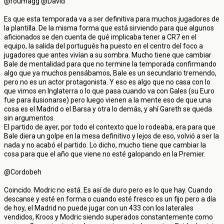
@roumagg @David
Es que esta temporada va a ser definitiva para muchos jugadores de
la plantilla. De la misma forma que está sirviendo para que algunos
aficionados se den cuenta de qué implicaba tener a CR7 en el
equipo, la salida del portugués ha puesto en el centro del foco a
jugadores que antes vivían a su sombra. Mucho tiene que cambiar
Bale de mentalidad para que no termine la temporada confirmando
algo que ya muchos pensábamos, Bale es un secundario tremendo,
pero no es un actor protagonista. Y eso es algo que no casa con lo
que vimos en Inglaterra o lo que pasa cuando va con Gales (su Euro
fue para ilusionarse) pero luego vienen a la mente eso de que una
cosa es el Madrid o el Barsa y otra lo demás, y ahí Gareth se queda
sin argumentos.
El partido de ayer, por todo el contexto que lo rodeaba, era para que
Bale diera un golpe en la mesa definitivo y lejos de eso, volvió a ser la
nada y no acabó el partido. Lo dicho, mucho tiene que cambiar la
cosa para que el año que viene no esté galopando en la Premier.
@Cordobeh
Coincido. Modric no está. Es así de duro pero es lo que hay. Cuando
descanse y esté en forma o cuando esté fresco es un fijo pero a día
de hoy, el Madrid no puede jugar con un 433 con los laterales
vendidos, Kroos y Modric siendo superados constantemente como