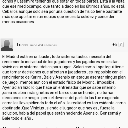
conos y Casemiro teniendo que estar en todas partes. Está a la vista
que ese mediocampo, que tanto a dado en los últimos años, no está.
Ceballos aunque sólo sea por una cuestión de físico tiene bastante
más que aportar en un equipo que necesita solidez y conceder
menos ocasiones
+5
Lucas
·
hace 404 semanas
El Madrid está en un bucle , todo sistema táctico necesita del
rendimiento individual de los jugadores y los jugadores necesitan
vivivir en un sistema táctico para jugar . Solari como Lopetegui tiene
que tomar decisiones que afectan a jugadores , es imposible con el
rendimiento de Karim , Bale y Asensio en ataque asentar ningún plan
de juego , menos aun con el estado físico de Modric , imposible .
Ayer Solari hizo lo que hace un entrenador que se sabe interino
,osea no abrir más grietas en el barco que se hunde , no tomar
decisiones de riesgo , pero el devenir del partido las fue exigiendo
como las lleva pidiendo todo el año , la realidad es tan evidente como
obstinada .Que Vinicius , siendo el jugador que hoy es , fuese la
solución, habla del papel que están haciendo Asensio , Benzemá y
Bale todo el año ,