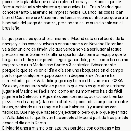
pocos de la plantilla que está en plena forma y es el único que de
forma individual y sin sistema gana duelos 1x1. En un Madrid que
concede tanto Casemiro es imprescindible. Cuando las cosas iban
bien el Casemiro si o Casemiro no tenía mucho sentido porque era la
hipérbole del juego de control, pero ahora es un suicidio salir sin el
brasileño.
Lo que pienso es que ahora mismo el Madrid está en el borde de la
navaja y o las cosas vuelven a encauzarse o en Navidad Florentino
va a dar un giro de timón y lo que venga no va a ser jugar al toque
precisamente. Solari es la última oportunidad para un equipo que lo
ha ganado todo y que puede seguir ganándolo, pero como la cosa no
mejore veo a un Madrid con Conte y 3 centrales. Básicamente
porque lo que se ve en el día a día son unos boquetes en el campo
por los que cualquier equipo pasa sin despeinarse. Aquí se ha
comentado que el Valladolid jugó muy bien o el Levante o el CSKA.
Yo estoy de acuerdo sólo en parte, lo que creo es que ahora mismo
jugarle al Madrid es facilisimo, como en su momento ha sido fácil
jugarle a la Selección. Aguantas bien cerradito, posicionas bien las
piezas en el campo (atacando al lateral, poniendo a un jugador entre
líneas, poniendo a un tanque a bajar balones ...) y transitas con
facilidad. Que hay que hacerlo y ejecutarlo, pero que lo que ayer hizo
el Valladolid es lo que llevan haciéndole al Madrid partido tras partido
desde el día de la Roma.
El Madrid ahora mismo o enlaza tres partidos con goleadas y los