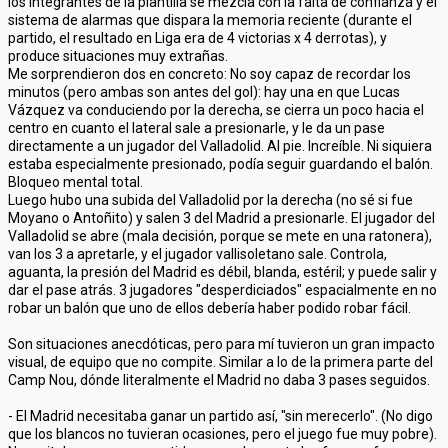
los integrantes de la plantilla se mezcla con la falta de confianza y el
sistema de alarmas que dispara la memoria reciente (durante el
partido, el resultado en Liga era de 4 victorias x 4 derrotas), y
produce situaciones muy extrañas.
Me sorprendieron dos en concreto: No soy capaz de recordar los
minutos (pero ambas son antes del gol): hay una en que Lucas
Vázquez va conduciendo por la derecha, se cierra un poco hacia el
centro en cuanto el lateral sale a presionarle, y le da un pase
directamente a un jugador del Valladolid. Al pie. Increíble. Ni siquiera
estaba especialmente presionado, podía seguir guardando el balón.
Bloqueo mental total.
Luego hubo una subida del Valladolid por la derecha (no sé si fue
Moyano o Antoñito) y salen 3 del Madrid a presionarle. El jugador del
Valladolid se abre (mala decisión, porque se mete en una ratonera),
van los 3 a apretarle, y el jugador vallisoletano sale. Controla,
aguanta, la presión del Madrid es débil, blanda, estéril; y puede salir y
dar el pase atrás. 3 jugadores "desperdiciados" espacialmente en no
robar un balón que uno de ellos debería haber podido robar fácil.
Son situaciones anecdóticas, pero para mí tuvieron un gran impacto
visual, de equipo que no compite. Similar a lo de la primera parte del
Camp Nou, dónde literalmente el Madrid no daba 3 pases seguidos.
- El Madrid necesitaba ganar un partido así, "sin merecerlo". (No digo
que los blancos no tuvieran ocasiones, pero el juego fue muy pobre).