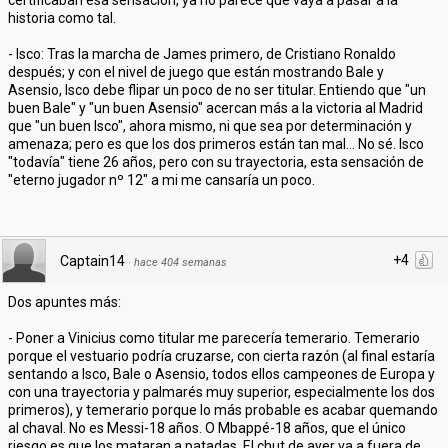
certificaban esa sensación, ya no parece que vaya a pasar a la
historia como tal.
- Isco: Tras la marcha de James primero, de Cristiano Ronaldo
después; y con el nivel de juego que están mostrando Bale y
Asensio, Isco debe flipar un poco de no ser titular. Entiendo que "un
buen Bale" y "un buen Asensio" acercan más a la victoria al Madrid
que "un buen Isco", ahora mismo, ni que sea por determinación y
amenaza; pero es que los dos primeros están tan mal... No sé. Isco
"todavía" tiene 26 años, pero con su trayectoria, esta sensación de
"eterno jugador nº 12" a mi me cansaría un poco.
+4
Captain14
·
hace 404 semanas
Dos apuntes más:
- Poner a Vinicius como titular me parecería temerario. Temerario
porque el vestuario podría cruzarse, con cierta razón (al final estaría
sentando a Isco, Bale o Asensio, todos ellos campeones de Europa y
con una trayectoria y palmarés muy superior, especialmente los dos
primeros), y temerario porque lo más probable es acabar quemando
al chaval. No es Messi-18 años. O Mbappé-18 años, que el único
riesgo es que los mataran a patadas. El chut de ayer va a fuera de