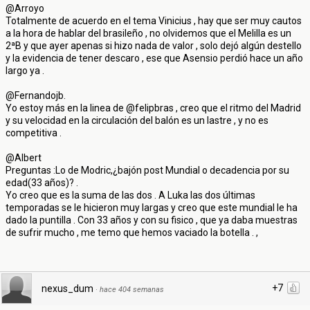
@Arroyo
Totalmente de acuerdo en el tema Vinicius , hay que ser muy cautos
a la hora de hablar del brasileño , no olvidemos que el Melilla es un
2ªB y que ayer apenas si hizo nada de valor , solo dejó algún destello
y la evidencia de tener descaro , ese que Asensio perdió hace un año
largo ya .
@Fernandojb.
Yo estoy más en la linea de @felipbras , creo que el ritmo del Madrid
y su velocidad en la circulación del balón es un lastre , y no es
competitiva .
@Albert
Preguntas :Lo de Modric,¿bajón post Mundial o decadencia por su
edad(33 años)? .
Yo creo que es la suma de las dos . A Luka las dos últimas
temporadas se le hicieron muy largas y creo que este mundial le ha
dado la puntilla . Con 33 años y con su fisico , que ya daba muestras
de sufrir mucho , me temo que hemos vaciado la botella . ,
+7
nexus_dum
·
hace 404 semanas