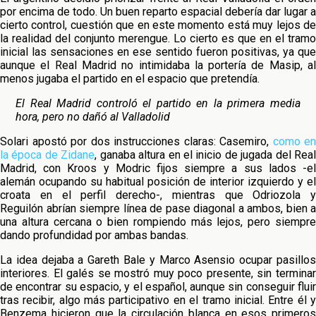
por encima de todo. Un buen reparto espacial debería dar lugar a
cierto control, cuestión que en este momento está muy lejos de
la realidad del conjunto merengue. Lo cierto es que en el tramo
inicial las sensaciones en ese sentido fueron positivas, ya que
aunque el Real Madrid no intimidaba la portería de Masip, al
menos jugaba el partido en el espacio que pretendía.
El Real Madrid controló el partido en la primera media
hora, pero no dañó al Valladolid
Solari apostó por dos instrucciones claras: Casemiro,
como en
la época de Zidane
, ganaba altura en el inicio de jugada del Real
Madrid, con Kroos y Modric fijos siempre a sus lados -el
alemán ocupando su habitual posición de interior izquierdo y el
croata en el perfil derecho-, mientras que Odriozola y
Reguilón abrían siempre línea de pase diagonal a ambos, bien a
una altura cercana o bien rompiendo más lejos, pero siempre
dando profundidad por ambas bandas.
La idea dejaba a Gareth Bale y Marco Asensio ocupar pasillos
interiores. El galés se mostró muy poco presente, sin terminar
de encontrar su espacio, y el español, aunque sin conseguir fluir
tras recibir, algo más participativo en el tramo inicial. Entre él y
Benzema hicieron que la circulación blanca en esos primeros