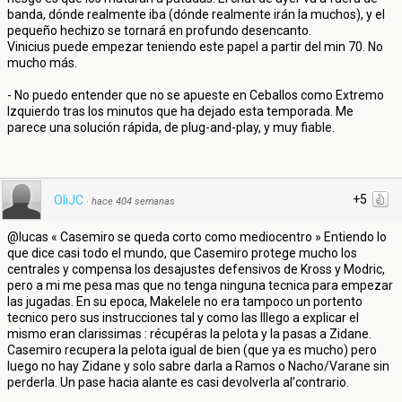
banda, dónde realmente iba (dónde realmente irán la muchos), y el
pequeño hechizo se tornará en profundo desencanto.
Vinicius puede empezar teniendo este papel a partir del min 70. No
mucho más.
- No puedo entender que no se apueste en Ceballos como Extremo
Izquierdo tras los minutos que ha dejado esta temporada. Me
parece una solución rápida, de plug-and-play, y muy fiable.
+5
OliJC
·
hace 404 semanas
@lucas « Casemiro se queda corto como mediocentro » Entiendo lo
que dice casi todo el mundo, que Casemiro protege mucho los
centrales y compensa los desajustes defensivos de Kross y Modric,
pero a mi me pesa mas que no tenga ninguna tecnica para empezar
las jugadas. En su epoca, Makelele no era tampoco un portento
tecnico pero sus instrucciones tal y como las lllego a explicar el
mismo eran clarissimas : récupéras la pelota y la pasas a Zidane.
Casemiro recupera la pelota igual de bien (que ya es mucho) pero
luego no hay Zidane y solo sabre darla a Ramos o Nacho/Varane sin
perderla. Un pase hacia alante es casi devolverla al’contrario.