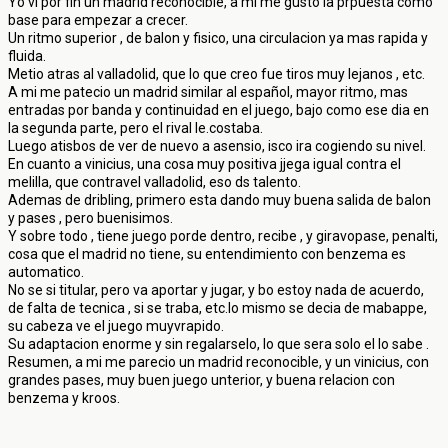
Yo vi por fin un madrid reconocible, a mi me gusto la prpuesta como
base para empezar a crecer.
Un ritmo superior , de balon y fisico, una circulacion ya mas rapida y
fluida.
Metio atras al valladolid, que lo que creo fue tiros muy lejanos , etc.
A mi me patecio un madrid similar al español, mayor ritmo, mas
entradas por banda y continuidad en el juego, bajo como ese dia en
la segunda parte, pero el rival le.costaba.
Luego atisbos de ver de nuevo a asensio, isco ira cogiendo su nivel.
En cuanto a vinicius, una cosa muy positiva jjega igual contra el
melilla, que contravel valladolid, eso ds talento.
Ademas de dribling, primero esta dando muy buena salida de balon
y pases , pero buenisimos.
Y sobre todo , tiene juego porde dentro, recibe , y giravopase, penalti,
cosa que el madrid no tiene, su entendimiento con benzema es
automatico.
No se si titular, pero va aportar y jugar, y bo estoy nada de acuerdo,
de falta de tecnica , si se traba, etc.lo mismo se decia de mabappe,
su cabeza ve el juego muyvrapido.
Su adaptacion enorme y sin regalarselo, lo que sera solo el lo sabe .
Resumen, a mi me parecio un madrid reconocible, y un vinicius, con
grandes pases, muy buen juego unterior, y buena relacion con
benzema y kroos.