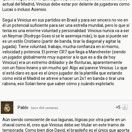
actual del Madrid, Vinicius debe estar por delante de jugadores como
Lucas o incluso Asensio.
Seguí a Vinicius en sus partidos en Brasil y para ser sincero no vio en
él un potencial suficiente para ser una estrella mundial, pero lo que sí
tenía es una enorme voluntad y personalidad. Vinicius nunca va a ser
un Neymar (Rodrygo Goes sí se le asemeja más), lo que sí puede ser
es un estilo Cristiano (partir de banda, tirar la diagonal y agitar la
jugada). Tiene voluntad, trabajo, mucha confianza en sí mismo,
velocidad y potencia. El primer CR7 que llega a Manchester (siendo
un jugador globalmente muy superior a lo que es a día de hoy
Vinicius) era un extremo driblador y de florituras, aparentemente
con un físico liviano y sin mucho gol. Algo así parece Vinicius. Lo que
sí está claro es que es el único jugador de la plantilla que estando
como está el Madrid se atreve a hacer un 2x1 en banda o tirar una
rabona, eso Solari tiene que saber cómo y cuándo explotarlo.
+5
Pablo
·
hace 404 semanas
Aún siendo consciente de sus lagunas, lógicas por otra parte en un
chaval como él, creo que Vinicius debe ser titular en este tramo de
temporada. Como bien dice David, el brasileño es el único que aporta