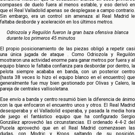
compases de duelo fuera al menos estable, y eso derivó en
que el Real Valladolid apenas se desplegase a campo contrario.
Sin embargo, era un control sin amenaza: al Real Madrid le
faltaba desborde y aceleración en los últimos metros.
Odriozola y Reguilón fueron la gran baza ofensiva blanca
durante los primeros 45 minutos
El propio posicionamiento de las piezas obligó a repetir casi
una única jugada de ataque . Como Odriozola y Reguilón
mostraron una actividad enorme para ganar metros por fuera y al
equipo blanco le faltaba confianza para desbordar por dentro, la
pelota siempre acababa en banda, con un posterior centro
(hasta 38 veces lo hizo el equipo blanco en el encuentro) que
generalmente fue muy bien gestionado por Olivas y Calero, la
pareja de centrales vallisoletana.
Ese envío a banda y centro resumió bien la diferencia de ánimo
con la que enfocaron el encuentro unos y otros. El Real Madrid
desesperaba y el Valladolid esperaba, y pasada la media hora
de juego el fantástico equipo que ha configurado Sergio
González aprovechó las circunstancias. El ordenado 4-4-2 del
Pucela aprovechó que en el Real Madrid comenzasen las
dudas, con Modric y Kroos saltando de su posición,