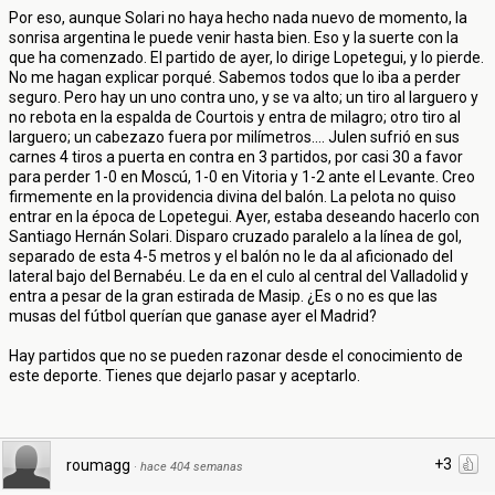
Por eso, aunque Solari no haya hecho nada nuevo de momento, la
sonrisa argentina le puede venir hasta bien. Eso y la suerte con la
que ha comenzado. El partido de ayer, lo dirige Lopetegui, y lo pierde.
No me hagan explicar porqué. Sabemos todos que lo iba a perder
seguro. Pero hay un uno contra uno, y se va alto; un tiro al larguero y
no rebota en la espalda de Courtois y entra de milagro; otro tiro al
larguero; un cabezazo fuera por milímetros.... Julen sufrió en sus
carnes 4 tiros a puerta en contra en 3 partidos, por casi 30 a favor
para perder 1-0 en Moscú, 1-0 en Vitoria y 1-2 ante el Levante. Creo
firmemente en la providencia divina del balón. La pelota no quiso
entrar en la época de Lopetegui. Ayer, estaba deseando hacerlo con
Santiago Hernán Solari. Disparo cruzado paralelo a la línea de gol,
separado de esta 4-5 metros y el balón no le da al aficionado del
lateral bajo del Bernabéu. Le da en el culo al central del Valladolid y
entra a pesar de la gran estirada de Masip. ¿Es o no es que las
musas del fútbol querían que ganase ayer el Madrid?
Hay partidos que no se pueden razonar desde el conocimiento de
este deporte. Tienes que dejarlo pasar y aceptarlo.
+3
roumagg
·
hace 404 semanas