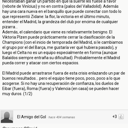
Necesitaban ganar un partido en que la suerte les fuese a favor
(rebote de Vinícius) y no en contra (palos del Valladolid). Además
hay una cara nueva en el banquillo que puede conectar con todo lo
que representó Zidane: la flor, la victoria en el último minuto,
entender el Madrid, la grandeza del club por encima de cualquier
pizarra...
Además, el calendario que viene es relativamente benigno. El
Viktoria Plzen puede prácticamente cerrar la clasificación de la
Champions (con el inicio de temporada del Madrid, si le cambiamos
el grupo por el del Barça, me gustaría ver qué hubiera pasado), y
luego el Celta no es un equipo especialmente en forma (aunque
Balaídos siempre entraña su dificultad). Probablemente el Madrid
pueda correr y atacar con ciertos espacios.
El Madrid puede arrastrarse fuera de esta crisis enlazando un par de
buenos resultados... pero el equipo tiene poco, poco, poco a lo que
acogerse. Si no hay una recuperación de confianza, los duelos de
Eibar (fuera), Roma (fuera) y Valencia (en casa) se pueden hacer
muy duros. (1/2)
+3
El Amigo del Gol
·
hace 404 semanas