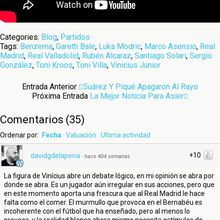
Categories:
Blog
,
Partidos
Tags:
Benzema
,
Gareth Bale
,
Luka Modric
,
Marco Asensio
,
Real
Madrid
,
Real Valladolid
,
Rubén Alcaraz
,
Santiago Solari
,
Sergio
González
,
Toni Kroos
,
Toni Villa
,
Vinicius Junior
Entrada Anterior
Suárez Y Piqué Apagaron Al Rayo
Próxima Entrada
La Mejor Noticia Para Asier
Comentarios
(
35
)
Ordenar por:
Fecha
Valuación
Ultima actividad
+10
davidgdelapena
·
hace 404 semanas
La figura de Vinícius abre un debate lógico, en mi opinión se abra por
donde se abra. Es un jugador aún irregular en sus acciones, pero que
en este momento aporta una frescura que al Real Madrid le hace
falta como el comer. El murmullo que provoca en el Bernabéu es
incoherente con el fútbol que ha enseñado, pero al menos lo