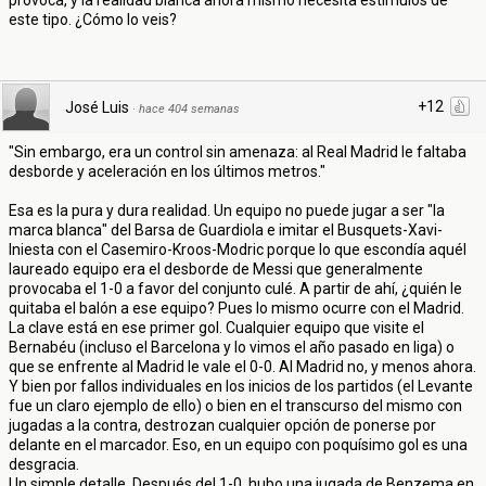
provoca, y la realidad blanca ahora mismo necesita estímulos de
este tipo. ¿Cómo lo veis?
+12
José Luis
·
hace 404 semanas
"Sin embargo, era un control sin amenaza: al Real Madrid le faltaba
desborde y aceleración en los últimos metros."
Esa es la pura y dura realidad. Un equipo no puede jugar a ser "la
marca blanca" del Barsa de Guardiola e imitar el Busquets-Xavi-
Iniesta con el Casemiro-Kroos-Modric porque lo que escondía aquél
laureado equipo era el desborde de Messi que generalmente
provocaba el 1-0 a favor del conjunto culé. A partir de ahí, ¿quién le
quitaba el balón a ese equipo? Pues lo mismo ocurre con el Madrid.
La clave está en ese primer gol. Cualquier equipo que visite el
Bernabéu (incluso el Barcelona y lo vimos el año pasado en liga) o
que se enfrente al Madrid le vale el 0-0. Al Madrid no, y menos ahora.
Y bien por fallos individuales en los inicios de los partidos (el Levante
fue un claro ejemplo de ello) o bien en el transcurso del mismo con
jugadas a la contra, destrozan cualquier opción de ponerse por
delante en el marcador. Eso, en un equipo con poquísimo gol es una
desgracia.
Un simple detalle. Después del 1-0, hubo una jugada de Benzema en