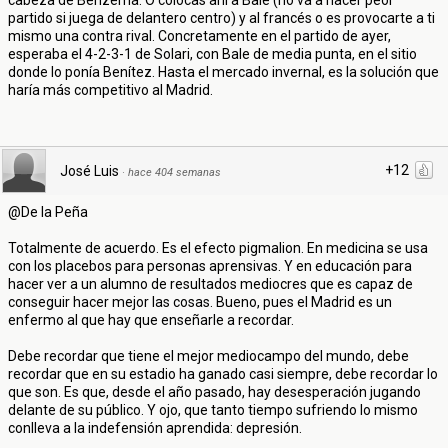
cabeza de Benzema. O colocas ahí a Bale (no va a hacer peor
partido si juega de delantero centro) y al francés o es provocarte a ti
mismo una contra rival. Concretamente en el partido de ayer,
esperaba el 4-2-3-1 de Solari, con Bale de media punta, en el sitio
donde lo ponía Benítez. Hasta el mercado invernal, es la solución que
haría más competitivo al Madrid.
+12
José Luis
·
hace 404 semanas
@De la Peña
Totalmente de acuerdo. Es el efecto pigmalion. En medicina se usa
con los placebos para personas aprensivas. Y en educación para
hacer ver a un alumno de resultados mediocres que es capaz de
conseguir hacer mejor las cosas. Bueno, pues el Madrid es un
enfermo al que hay que enseñarle a recordar.
Debe recordar que tiene el mejor mediocampo del mundo, debe
recordar que en su estadio ha ganado casi siempre, debe recordar lo
que son. Es que, desde el año pasado, hay desesperación jugando
delante de su público. Y ojo, que tanto tiempo sufriendo lo mismo
conlleva a la indefensión aprendida: depresión.