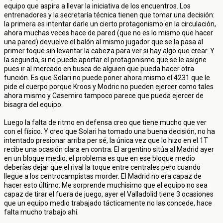
equipo que aspira a llevar la iniciativa de los encuentros. Los
entrenadores y la secretaría técnica tienen que tomar una decisión:
la primera es intentar darle un cierto protagonismo en la circulación,
ahora muchas veces hace de pared (que no es lo mismo que hacer
una pared) devuelve el balón al mismo jugador que se la pasa al
primer toque sin levantar la cabeza para ver si hay algo que crear. Y
la segunda, si no puede aportar el protagonismo que se le asigne
pues ir al mercado en busca de alguien que pueda hacer otra
función. Es que Solari no puede poner ahora mismo el 4231 que le
pide el cuerpo porque Kroos y Modric no pueden ejercer como tales
ahora mismo y Casemiro tampoco parece que pueda ejercer de
bisagra del equipo.
Luego la falta de ritmo en defensa creo que tiene mucho que ver
con el físico. Y creo que Solari ha tomado una buena decisión, no ha
intentado presionar arriba per sé, la única vez que lo hizo en el 1T
recibe una ocasión clara en contra. El argentino sitúa al Madrid ayer
en un bloque medio, el problema es que en ese bloque medio
deberías dejar que el rival la toque entre centrales pero cuando
llegue a los centrocampistas morder. El Madrid no era capaz de
hacer esto último. Me sorprende muchisimo que el equipo no sea
capaz de tirar el fuera de juego, ayer el Valladolid tiene 3 ocasiones
que un equipo medio trabajado tácticamente no las concede, hace
falta mucho trabajo ahí.