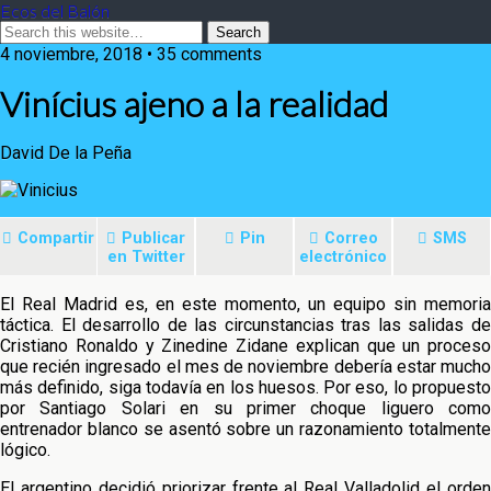
Ecos del Balón
4 noviembre, 2018 • 35 comments
Vinícius ajeno a la realidad
David De la Peña
Compartir
Publicar
Pin
Correo
SMS
en Twitter
electrónico
El Real Madrid es, en este momento, un equipo sin memoria
táctica. El desarrollo de las circunstancias tras las salidas de
Cristiano Ronaldo y Zinedine Zidane explican que un proceso
que recién ingresado el mes de noviembre debería estar mucho
más definido, siga todavía en los huesos. Por eso, lo propuesto
por Santiago Solari en su primer choque liguero como
entrenador blanco se asentó sobre un razonamiento totalmente
lógico.
El argentino decidió priorizar frente al Real Valladolid el orden