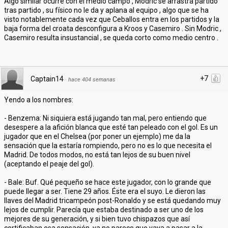
Algo similar ocurre con el medio campo , Modric se arrastra partido
tras partido , su físico no le da y aplana al equipo , algo que se ha
visto notablemente cada vez que Ceballos entra en los partidos y la
baja forma del croata desconfigura a Kroos y Casemiro . Sin Modric ,
Casemiro resulta insustancial , se queda corto como medio centro .
+7
Captain14
·
hace 404 semanas
Yendo a los nombres:
- Benzema: Ni siquiera está jugando tan mal, pero entiendo que
desespere a la afición blanca que esté tan peleado con el gol. Es un
jugador que en el Chelsea (por poner un ejemplo) me da la
sensación que la estaría rompiendo, pero no es lo que necesita el
Madrid. De todos modos, no está tan lejos de su buen nivel
(aceptando el peaje del gol).
- Bale: Buf. Qué pequeño se hace este jugador, con lo grande que
puede llegar a ser. Tiene 29 años. Éste era el suyo. Le dieron las
llaves del Madrid tricampeón post-Ronaldo y se está quedando muy
lejos de cumplir. Parecía que estaba destinado a ser uno de los
mejores de su generación, y si bien tuvo chispazos que así