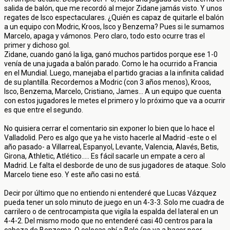
salida de balón, que me recordó al mejor Zidane jamás visto. Y unos
regates de Isco espectaculares. ¿Quién es capaz de quitarle el balón
a un equipo con Modric, Kroos, Isco y Benzema? Pues si le sumamos
Marcelo, apaga y vámonos. Pero claro, todo esto ocurre tras el
primer y dichoso gol.
Zidane, cuando ganó la liga, ganó muchos partidos porque ese 1-0
venía de una jugada a balón parado. Como le ha ocurrido a Francia
en el Mundial. Luego, manejaba el partido gracias a la infinita calidad
de su plantilla. Recordemos a Modric (con 3 años menos), Kroos,
Isco, Benzema, Marcelo, Cristiano, James... A un equipo que cuenta
con estos jugadores le metes el primero y lo próximo que va a ocurrir
es que entre el segundo.
No quisiera cerrar el comentario sin exponer lo bien que lo hace el
Valladolid. Pero es algo que ya he visto hacerle al Madrid -este o el
año pasado- a Villarreal, Espanyol, Levante, Valencia, Alavés, Betis,
Girona, Athletic, Atlético..... Es fácil sacarle un empate a cero al
Madrid. Le falta el desborde de uno de sus jugadores de ataque. Solo
Marcelo tiene eso. Y este año casi no está.
Decir por último que no entiendo ni entenderé que Lucas Vázquez
pueda tener un solo minuto de juego en un 4-3-3. Solo me cuadra de
carrilero o de centrocampista que vigila la espalda del lateral en un
4-4-2. Del mismo modo que no entenderé casi 40 centros para la