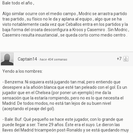
Bale todo el año ,
Algo similar ocurre con el medio campo , Modric se arrastra partido
tras partido , su físico no le da y aplana al equipo , algo que se ha
visto notablemente cada vez que Ceballos entra en los partidos y la
baja forma del croata desconfigura a Kroos y Casemiro . Sin Modric ,
Casemiro resulta insustancial , se queda corto como medio centro .
+7
Captain14
·
hace 404 semanas
Yendo a los nombres:
- Benzema: Ni siquiera está jugando tan mal, pero entiendo que
desespere a la afición blanca que esté tan peleado con el gol. Es un
jugador que en el Chelsea (por poner un ejemplo) me da la
sensación que la estaría rompiendo, pero no es lo que necesita el
Madrid. De todos modos, no está tan lejos de su buen nivel
(aceptando el peaje del gol).
- Bale: Buf. Qué pequeño se hace este jugador, con lo grande que
puede llegar a ser. Tiene 29 años. Éste era el suyo. Le dieron las
llaves del Madrid tricampeón post-Ronaldo y se está quedando muy