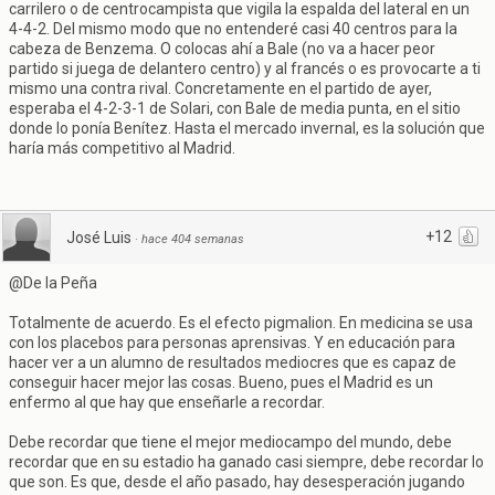
carrilero o de centrocampista que vigila la espalda del lateral en un
4-4-2. Del mismo modo que no entenderé casi 40 centros para la
cabeza de Benzema. O colocas ahí a Bale (no va a hacer peor
partido si juega de delantero centro) y al francés o es provocarte a ti
mismo una contra rival. Concretamente en el partido de ayer,
esperaba el 4-2-3-1 de Solari, con Bale de media punta, en el sitio
donde lo ponía Benítez. Hasta el mercado invernal, es la solución que
haría más competitivo al Madrid.
+12
José Luis
·
hace 404 semanas
@De la Peña
Totalmente de acuerdo. Es el efecto pigmalion. En medicina se usa
con los placebos para personas aprensivas. Y en educación para
hacer ver a un alumno de resultados mediocres que es capaz de
conseguir hacer mejor las cosas. Bueno, pues el Madrid es un
enfermo al que hay que enseñarle a recordar.
Debe recordar que tiene el mejor mediocampo del mundo, debe
recordar que en su estadio ha ganado casi siempre, debe recordar lo
que son. Es que, desde el año pasado, hay desesperación jugando