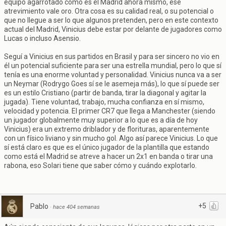
equipo agarrotado como es el Madrid ahora mismo, ese
atrevimiento vale oro. Otra cosa es su calidad real, o su potencial o
que no llegue a ser lo que algunos pretenden, pero en este contexto
actual del Madrid, Vinicius debe estar por delante de jugadores como
Lucas o incluso Asensio.
Seguí a Vinicius en sus partidos en Brasil y para ser sincero no vio en
él un potencial suficiente para ser una estrella mundial, pero lo que sí
tenía es una enorme voluntad y personalidad. Vinicius nunca va a ser
un Neymar (Rodrygo Goes sí se le asemeja más), lo que sí puede ser
es un estilo Cristiano (partir de banda, tirar la diagonal y agitar la
jugada). Tiene voluntad, trabajo, mucha confianza en sí mismo,
velocidad y potencia. El primer CR7 que llega a Manchester (siendo
un jugador globalmente muy superior a lo que es a día de hoy
Vinicius) era un extremo driblador y de florituras, aparentemente
con un físico liviano y sin mucho gol. Algo así parece Vinicius. Lo que
sí está claro es que es el único jugador de la plantilla que estando
como está el Madrid se atreve a hacer un 2x1 en banda o tirar una
rabona, eso Solari tiene que saber cómo y cuándo explotarlo.
+5
Pablo
·
hace 404 semanas