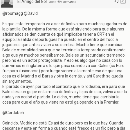
+3
El Amigo del Gol
·
hace 404 semanas
@roumagg @David
Es que esta temporada va a ser definitiva para muchos jugadores de
la plantilla. De la misma forma que está sirviendo para que algunos
aficionados se den cuenta de qué implicaba tener a CR7 en el
equipo, la salida del portugués ha puesto en el centro del foco a
jugadores que antes vivían a su sombra. Mucho tiene que cambiar
Bale de mentalidad para que no termine la temporada confirmando
algo que ya muchos pensábamos, Bale es un secundario tremendo,
pero no es un actor protagonista. Y eso es algo que no casa con lo
que vimos en Inglaterra o lo que pasa cuando va con Gales (su Euro
fue para ilusionarse) pero luego vienen a la mente eso de que una
cosa es el Madrid o el Barsa y otra lo demás, y ahí Gareth se queda
sin argumentos.
El partido de ayer, por todo el contexto que lo rodeaba, era para que
Bale diera un golpe en la mesa definitivo y lejos de eso, volvió a ser la
nada y no acabó el partido. Lo dicho, mucho tiene que cambiar la
cosa para que el año que viene no esté galopando en la Premier.
@Cordobeh
Coincido. Modric no está. Es así de duro pero es lo que hay. Cuando
descanse y esté en forma o cuando esté fresco es un fijo pero a día