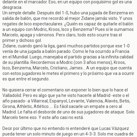
delante en el marcador. Eso, en un equipo con poquísimo gol es una
desgracia.
Un simple detalle. Después del 1-0, hubo una jugada de Benzema en
salida de balón, que me recordó al mejor Zidane jamás visto. Y unos
regates de Isco espectaculares. ¿Quién es capaz de quitarle el balón
a un equipo con Modric, Kroos, Isco y Benzema? Pues si le sumamos
Marcelo, apaga y vámonos. Pero claro, todo esto ocurre tras el
primer y dichoso gol.
Zidane, cuando ganó la liga, ganó muchos partidos porque ese 1-0
venía de una jugada a balón parado. Como le ha ocurrido a Francia
en el Mundial. Luego, manejaba el partido gracias a la infinita calidad
de su plantilla. Recordemos a Modric (con 3 años menos), Kroos,
Isco, Benzema, Marcelo, Cristiano, James... A un equipo que cuenta
con estos jugadores le metes el primero y lo próximo que va a ocurrir
es que entre el segundo.
No quisiera cerrar el comentario sin exponer lo bien que lo hace el
Valladolid. Pero es algo que ya he visto hacerle al Madrid -este o el
año pasado- a Villarreal, Espanyol, Levante, Valencia, Alavés, Betis,
Girona, Athletic, Atlético..... Es fácil sacarle un empate a cero al
Madrid. Le falta el desborde de uno de sus jugadores de ataque. Solo
Marcelo tiene eso. Y este año casi no está.
Decir por último que no entiendo ni entenderé que Lucas Vázquez
pueda tener un solo minuto de juego en un 4-3-3. Solo me cuadra de