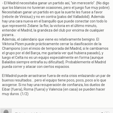
- El Madrid necesitaba ganar un partido así, "sin merecerlo". (No digo
que los blancos no tuvieran ocasiones, pero el juego fue muy pobre).
Necesitaban ganar un partido en que la suerte les fuese a favor
(rebote de Vinícius) y no en contra (palos del Valladolid). Además
hay una cara nueva en el banquillo que puede conectar con todo lo
que representó Zidane: la flor, la victoria en el último minuto,
entender el Madrid, la grandeza del club por encima de cualquier
pizarra...
Además, el calendario que viene es relativamente benigno. El
Viktoria Plzen puede prácticamente cerrar la clasificación de la
Champions (con el inicio de temporada del Madrid, si le cambiamos
el grupo por el del Barça, me gustaría ver qué hubiera pasado), y
luego el Celta no es un equipo especialmente en forma (aunque
Balaídos siempre entraña su dificultad). Probablemente el Madrid
pueda correr y atacar con ciertos espacios.
El Madrid puede arrastrarse fuera de esta crisis enlazando un par de
buenos resultados... pero el equipo tiene poco, poco, poco a lo que
acogerse. Si no hay una recuperación de confianza, los duelos de
Eibar (fuera), Roma (fuera) y Valencia (en casa) se pueden hacer
muy duros. (1/2)