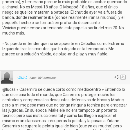
primeros), y temerario porque lo más probable es acabar quemando
al chaval. No es Messi-18 años. O Mbappé-18 años, que el único
riesgo es que los mataran a patadas. El chut de ayer va a fuera de
banda, dónde realmente iba (dónde realmente irán la muchos), y el
pequeño hechizo se tornará en profundo desencanto.
Vinicius puede empezar teniendo este papel a partir del min 70. No
mucho más.
- No puedo entender que no se apueste en Ceballos como Extremo
Izquierdo tras los minutos que ha dejado esta temporada. Me
parece una solución rápida, de plug-and-play, y muy fiable.
+5
OliJC
·
hace 404 semanas
@lucas « Casemiro se queda corto como mediocentro » Entiendo lo
que dice casi todo el mundo, que Casemiro protege mucho los
centrales y compensa los desajustes defensivos de Kross y Modric,
pero a mi me pesa mas que no tenga ninguna tecnica para empezar
las jugadas. En su epoca, Makelele no era tampoco un portento
tecnico pero sus instrucciones tal y como las lllego a explicar el
mismo eran clarissimas : récupéras la pelota y la pasas a Zidane.
Casemiro recupera la pelota igual de bien (que ya es mucho) pero