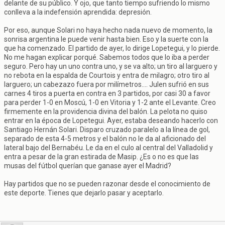
delante de su público. Y ojo, que tanto tiempo sufriendo lo mismo
conlleva a la indefensión aprendida: depresión.
Por eso, aunque Solari no haya hecho nada nuevo de momento, la
sonrisa argentina le puede venir hasta bien. Eso y la suerte con la
que ha comenzado. El partido de ayer, lo dirige Lopetegui, y lo pierde.
No me hagan explicar porqué. Sabemos todos que lo iba a perder
seguro. Pero hay un uno contra uno, y se va alto; un tiro al larguero y
no rebota en la espalda de Courtois y entra de milagro; otro tiro al
larguero; un cabezazo fuera por milímetros.... Julen sufrió en sus
carnes 4 tiros a puerta en contra en 3 partidos, por casi 30 a favor
para perder 1-0 en Moscú, 1-0 en Vitoria y 1-2 ante el Levante. Creo
firmemente en la providencia divina del balón. La pelota no quiso
entrar en la época de Lopetegui. Ayer, estaba deseando hacerlo con
Santiago Hernán Solari. Disparo cruzado paralelo a la línea de gol,
separado de esta 4-5 metros y el balón no le da al aficionado del
lateral bajo del Bernabéu. Le da en el culo al central del Valladolid y
entra a pesar de la gran estirada de Masip. ¿Es o no es que las
musas del fútbol querían que ganase ayer el Madrid?
Hay partidos que no se pueden razonar desde el conocimiento de
este deporte. Tienes que dejarlo pasar y aceptarlo.