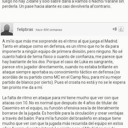
luego no hay Zidane y solo sabre darla a Ramos o Nacho/Varane sin
perderla. Un pase hacia alante es casi devolverla al’contrario.
+8
felipbras
·
hace 404 semanas
A mí lo que más me sorprende es el ritmo al que juega el Madrid.
Tanto en ataque como en defensa, es un ritmo que no te da para
imponerte a ningún equipo de primera división, pero ninguno. No sé
cuanto habrá de tema físico o cuanto de confianza, me parece que
hay bastante de los dos. Porque el caso de Luka es sangrante,
parece otro jugador directamente, cuando no estaba brillante en
ataque siempre aportaba su conocimiento táctico en defensa (os
acordáis de su partido como MC en el Camp Nou, para mí su mejor
partido de blanco por cierto). Pues el croata no está y no se le espera
tan pronto me da a mí.
La falta de ritmo en ataque para mí tiene mucho que ver con que
atacas con 10. No es normal que después de 4 años de titular de
Casemiro en el equipo, su función ofensiva sea la de literalmente
borrarse de la jugada. Es horrible para la circulación y crear ventajas
a través del balón. Para mí la función del brasileño en ataque tiene
mucho que ver con que la jugada más recurrida del equipo en estos