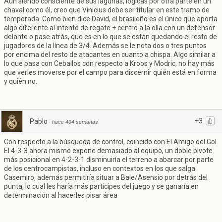
Aún siendo consciente de sus lagunas, lógicas por otra parte en un
chaval como él, creo que Vinicius debe ser titular en este tramo de
temporada. Como bien dice David, el brasileño es el único que aporta
algo diferente al intento de regate + centro a la olla con un defensor
delante o pase atrás, que es en lo que se están quedando el resto de
jugadores de la línea de 3/4. Además se le nota dos o tres puntos
por encima del resto de atacantes en cuanto a chispa. Algo similar a
lo que pasa con Ceballos con respecto a Kroos y Modric, no hay más
que verles moverse por el campo para discernir quién está en forma
y quién no.
+3
Pablo
·
hace 404 semanas
Con respecto a la búsqueda de control, coincido con El Amigo del Gol.
El 4-3-3 ahora mismo expone demasiado al equipo, un doble pivote
más posicional en 4-2-3-1 disminuiría el terreno a abarcar por parte
de los centrocampistas, incluso en contextos en los que salga
Casemiro, además permitiría situar a Bale/Asensio por detrás del
punta, lo cual les haría más partícipes del juego y se ganaría en
determinación al hacerles pisar área