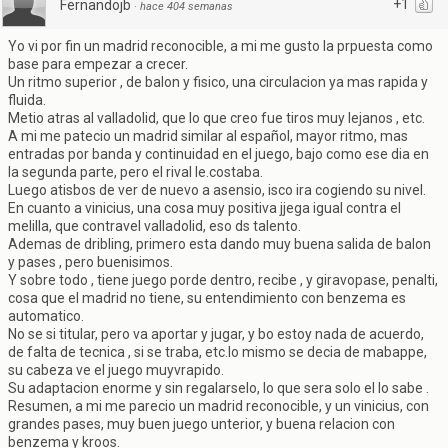
+1
Fernandojb
·
hace 404 semanas
Yo vi por fin un madrid reconocible, a mi me gusto la prpuesta como
base para empezar a crecer.
Un ritmo superior , de balon y fisico, una circulacion ya mas rapida y
fluida.
Metio atras al valladolid, que lo que creo fue tiros muy lejanos , etc.
A mi me patecio un madrid similar al español, mayor ritmo, mas
entradas por banda y continuidad en el juego, bajo como ese dia en
la segunda parte, pero el rival le.costaba.
Luego atisbos de ver de nuevo a asensio, isco ira cogiendo su nivel.
En cuanto a vinicius, una cosa muy positiva jjega igual contra el
melilla, que contravel valladolid, eso ds talento.
Ademas de dribling, primero esta dando muy buena salida de balon
y pases , pero buenisimos.
Y sobre todo , tiene juego porde dentro, recibe , y giravopase, penalti,
cosa que el madrid no tiene, su entendimiento con benzema es
automatico.
No se si titular, pero va aportar y jugar, y bo estoy nada de acuerdo,
de falta de tecnica , si se traba, etc.lo mismo se decia de mabappe,
su cabeza ve el juego muyvrapido.
Su adaptacion enorme y sin regalarselo, lo que sera solo el lo sabe .
Resumen, a mi me parecio un madrid reconocible, y un vinicius, con
grandes pases, muy buen juego unterior, y buena relacion con
benzema y kroos.