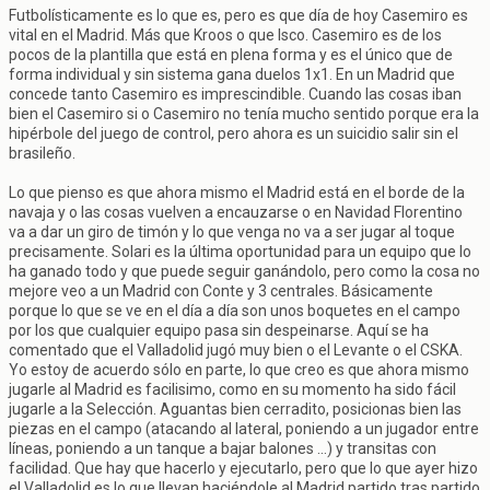
Futbolísticamente es lo que es, pero es que día de hoy Casemiro es
vital en el Madrid. Más que Kroos o que Isco. Casemiro es de los
pocos de la plantilla que está en plena forma y es el único que de
forma individual y sin sistema gana duelos 1x1. En un Madrid que
concede tanto Casemiro es imprescindible. Cuando las cosas iban
bien el Casemiro si o Casemiro no tenía mucho sentido porque era la
hipérbole del juego de control, pero ahora es un suicidio salir sin el
brasileño.
Lo que pienso es que ahora mismo el Madrid está en el borde de la
navaja y o las cosas vuelven a encauzarse o en Navidad Florentino
va a dar un giro de timón y lo que venga no va a ser jugar al toque
precisamente. Solari es la última oportunidad para un equipo que lo
ha ganado todo y que puede seguir ganándolo, pero como la cosa no
mejore veo a un Madrid con Conte y 3 centrales. Básicamente
porque lo que se ve en el día a día son unos boquetes en el campo
por los que cualquier equipo pasa sin despeinarse. Aquí se ha
comentado que el Valladolid jugó muy bien o el Levante o el CSKA.
Yo estoy de acuerdo sólo en parte, lo que creo es que ahora mismo
jugarle al Madrid es facilisimo, como en su momento ha sido fácil
jugarle a la Selección. Aguantas bien cerradito, posicionas bien las
piezas en el campo (atacando al lateral, poniendo a un jugador entre
líneas, poniendo a un tanque a bajar balones ...) y transitas con
facilidad. Que hay que hacerlo y ejecutarlo, pero que lo que ayer hizo
el Valladolid es lo que llevan haciéndole al Madrid partido tras partido