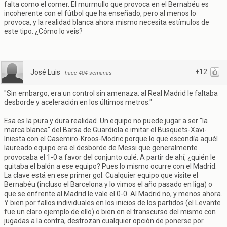
falta como el comer. El murmullo que provoca en el Bernabéu es
incoherente con el fútbol que ha enseñado, pero al menos lo
provoca, y la realidad blanca ahora mismo necesita estímulos de
este tipo. ¿Cómo lo veis?
+12
José Luis
·
hace 404 semanas
"Sin embargo, era un control sin amenaza: al Real Madrid le faltaba
desborde y aceleración en los últimos metros."
Esa es la pura y dura realidad. Un equipo no puede jugar a ser "la
marca blanca" del Barsa de Guardiola e imitar el Busquets-Xavi-
Iniesta con el Casemiro-Kroos-Modric porque lo que escondía aquél
laureado equipo era el desborde de Messi que generalmente
provocaba el 1-0 a favor del conjunto culé. A partir de ahí, ¿quién le
quitaba el balón a ese equipo? Pues lo mismo ocurre con el Madrid.
La clave está en ese primer gol. Cualquier equipo que visite el
Bernabéu (incluso el Barcelona y lo vimos el año pasado en liga) o
que se enfrente al Madrid le vale el 0-0. Al Madrid no, y menos ahora.
Y bien por fallos individuales en los inicios de los partidos (el Levante
fue un claro ejemplo de ello) o bien en el transcurso del mismo con
jugadas a la contra, destrozan cualquier opción de ponerse por