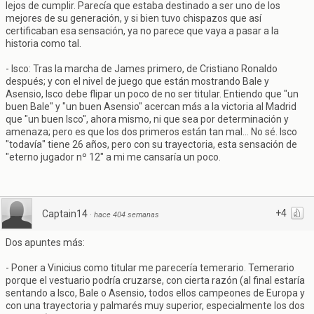
lejos de cumplir. Parecía que estaba destinado a ser uno de los
mejores de su generación, y si bien tuvo chispazos que así
certificaban esa sensación, ya no parece que vaya a pasar a la
historia como tal.
- Isco: Tras la marcha de James primero, de Cristiano Ronaldo
después; y con el nivel de juego que están mostrando Bale y
Asensio, Isco debe flipar un poco de no ser titular. Entiendo que "un
buen Bale" y "un buen Asensio" acercan más a la victoria al Madrid
que "un buen Isco", ahora mismo, ni que sea por determinación y
amenaza; pero es que los dos primeros están tan mal... No sé. Isco
"todavía" tiene 26 años, pero con su trayectoria, esta sensación de
"eterno jugador nº 12" a mi me cansaría un poco.
+4
Captain14
·
hace 404 semanas
Dos apuntes más:
- Poner a Vinicius como titular me parecería temerario. Temerario
porque el vestuario podría cruzarse, con cierta razón (al final estaría
sentando a Isco, Bale o Asensio, todos ellos campeones de Europa y
con una trayectoria y palmarés muy superior, especialmente los dos