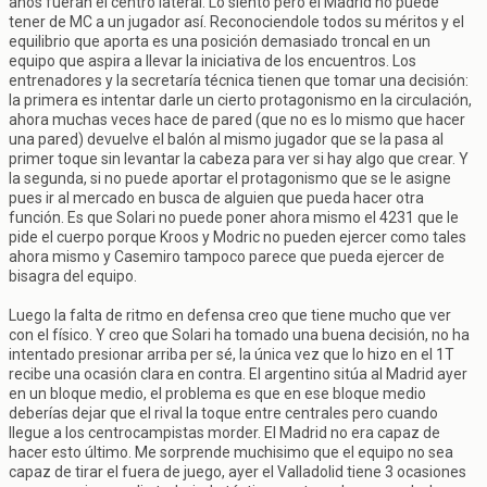
años fueran el centro lateral. Lo siento pero el Madrid no puede
tener de MC a un jugador así. Reconociendole todos su méritos y el
equilibrio que aporta es una posición demasiado troncal en un
equipo que aspira a llevar la iniciativa de los encuentros. Los
entrenadores y la secretaría técnica tienen que tomar una decisión:
la primera es intentar darle un cierto protagonismo en la circulación,
ahora muchas veces hace de pared (que no es lo mismo que hacer
una pared) devuelve el balón al mismo jugador que se la pasa al
primer toque sin levantar la cabeza para ver si hay algo que crear. Y
la segunda, si no puede aportar el protagonismo que se le asigne
pues ir al mercado en busca de alguien que pueda hacer otra
función. Es que Solari no puede poner ahora mismo el 4231 que le
pide el cuerpo porque Kroos y Modric no pueden ejercer como tales
ahora mismo y Casemiro tampoco parece que pueda ejercer de
bisagra del equipo.
Luego la falta de ritmo en defensa creo que tiene mucho que ver
con el físico. Y creo que Solari ha tomado una buena decisión, no ha
intentado presionar arriba per sé, la única vez que lo hizo en el 1T
recibe una ocasión clara en contra. El argentino sitúa al Madrid ayer
en un bloque medio, el problema es que en ese bloque medio
deberías dejar que el rival la toque entre centrales pero cuando
llegue a los centrocampistas morder. El Madrid no era capaz de
hacer esto último. Me sorprende muchisimo que el equipo no sea
capaz de tirar el fuera de juego, ayer el Valladolid tiene 3 ocasiones