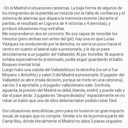
- En el Madrid vi situaciones rarísimas. La baja forma de algunos de
los integrantes de la plantilla se mezcla con la falta de confianza y el
sistema de alarmas que dispara la memoria reciente (durante el
partido, el resultado en Liga era de 4 victorias x 4 derrotas), y
produce situaciones muy extrañas.
Me sorprendieron dos en concreto: No soy capaz de recordar los
minutos (pero ambas son antes del gol): hay una en que Lucas
Vázquez va conduciendo por la derecha, se cierra un poco hacia el
centro en cuanto el lateral sale a presionarle, y le da un pase
directamente a un jugador del Valladolid. Al pie. Increíble. Ni siquiera
estaba especialmente presionado, podía seguir guardando el balón.
Bloqueo mental total.
Luego hubo una subida del Valladolid por la derecha (no sé si fue
Moyano o Antoñito) y salen 3 del Madrid a presionarle. El jugador del
Valladolid se abre (mala decisión, porque se mete en una ratonera),
van los 3 a apretarle, y el jugador vallisoletano sale. Controla,
aguanta, la presión del Madrid es débil, blanda, estéril; y puede salir y
dar el pase atrás. 3 jugadores "desperdiciados" espacialmente en no
robar un balón que uno de ellos debería haber podido robar fácil.
Son situaciones anecdóticas, pero para mí tuvieron un gran impacto
visual, de equipo que no compite. Similar a lo de la primera parte del
Camp Nou, dónde literalmente el Madrid no daba 3 pases seguidos.