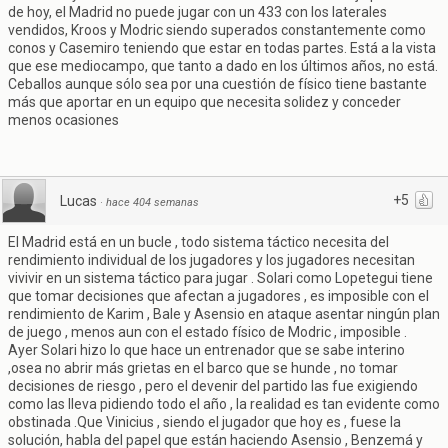
de hoy, el Madrid no puede jugar con un 433 con los laterales
vendidos, Kroos y Modric siendo superados constantemente como
conos y Casemiro teniendo que estar en todas partes. Está a la vista
que ese mediocampo, que tanto a dado en los últimos años, no está.
Ceballos aunque sólo sea por una cuestión de físico tiene bastante
más que aportar en un equipo que necesita solidez y conceder
menos ocasiones
+5
Lucas
·
hace 404 semanas
El Madrid está en un bucle , todo sistema táctico necesita del
rendimiento individual de los jugadores y los jugadores necesitan
vivivir en un sistema táctico para jugar . Solari como Lopetegui tiene
que tomar decisiones que afectan a jugadores , es imposible con el
rendimiento de Karim , Bale y Asensio en ataque asentar ningún plan
de juego , menos aun con el estado físico de Modric , imposible .
Ayer Solari hizo lo que hace un entrenador que se sabe interino
,osea no abrir más grietas en el barco que se hunde , no tomar
decisiones de riesgo , pero el devenir del partido las fue exigiendo
como las lleva pidiendo todo el año , la realidad es tan evidente como
obstinada .Que Vinicius , siendo el jugador que hoy es , fuese la
solución, habla del papel que están haciendo Asensio , Benzemá y