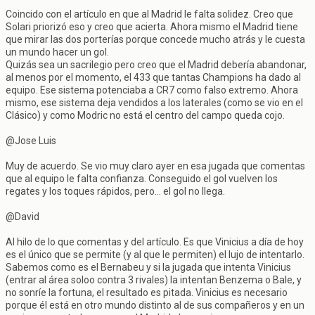
Coincido con el artículo en que al Madrid le falta solidez. Creo que
Solari priorizó eso y creo que acierta. Ahora mismo el Madrid tiene
que mirar las dos porterías porque concede mucho atrás y le cuesta
un mundo hacer un gol.
Quizás sea un sacrilegio pero creo que el Madrid debería abandonar,
al menos por el momento, el 433 que tantas Champions ha dado al
equipo. Ese sistema potenciaba a CR7 como falso extremo. Ahora
mismo, ese sistema deja vendidos a los laterales (como se vio en el
Clásico) y como Modric no está el centro del campo queda cojo.
@Jose Luis
Muy de acuerdo. Se vio muy claro ayer en esa jugada que comentas
que al equipo le falta confianza. Conseguido el gol vuelven los
regates y los toques rápidos, pero... el gol no llega.
@David
Al hilo de lo que comentas y del artículo. Es que Vinicius a día de hoy
es el único que se permite (y al que le permiten) el lujo de intentarlo.
Sabemos como es el Bernabeu y si la jugada que intenta Vinicius
(entrar al área soloo contra 3 rivales) la intentan Benzema o Bale, y
no sonríe la fortuna, el resultado es pitada. Vinicius es necesario
porque él está en otro mundo distinto al de sus compañeros y en un