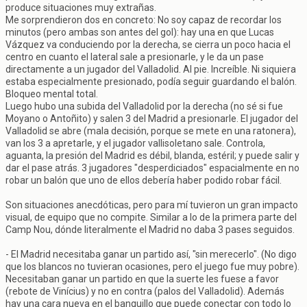
produce situaciones muy extrañas.
Me sorprendieron dos en concreto: No soy capaz de recordar los
minutos (pero ambas son antes del gol): hay una en que Lucas
Vázquez va conduciendo por la derecha, se cierra un poco hacia el
centro en cuanto el lateral sale a presionarle, y le da un pase
directamente a un jugador del Valladolid. Al pie. Increíble. Ni siquiera
estaba especialmente presionado, podía seguir guardando el balón.
Bloqueo mental total.
Luego hubo una subida del Valladolid por la derecha (no sé si fue
Moyano o Antoñito) y salen 3 del Madrid a presionarle. El jugador del
Valladolid se abre (mala decisión, porque se mete en una ratonera),
van los 3 a apretarle, y el jugador vallisoletano sale. Controla,
aguanta, la presión del Madrid es débil, blanda, estéril; y puede salir y
dar el pase atrás. 3 jugadores "desperdiciados" espacialmente en no
robar un balón que uno de ellos debería haber podido robar fácil.
Son situaciones anecdóticas, pero para mí tuvieron un gran impacto
visual, de equipo que no compite. Similar a lo de la primera parte del
Camp Nou, dónde literalmente el Madrid no daba 3 pases seguidos.
- El Madrid necesitaba ganar un partido así, "sin merecerlo". (No digo
que los blancos no tuvieran ocasiones, pero el juego fue muy pobre).
Necesitaban ganar un partido en que la suerte les fuese a favor
(rebote de Vinícius) y no en contra (palos del Valladolid). Además
hay una cara nueva en el banquillo que puede conectar con todo lo