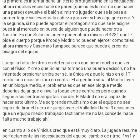
la primera es intentar darle un cierto protagonismo en la circulación,
ahora muchas veces hace de pared (que no es lo mismo que hacer
una pared) devuelve el balón al mismo jugador que se la pasa al
primer toque sin levantar la cabeza para ver si hay algo que crear. Y
la segunda, si no puede aportar el protagonismo que se le asigne
pues ir al mercado en busca de alguien que pueda hacer otra
función. Es que Solari no puede poner ahora mismo el 4231 que le
pide el cuerpo porque Kroos y Modric no pueden ejercer como tales
ahora mismo y Casemiro tampoco parece que pueda ejercer de
bisagra del equipo.
Luego la falta de ritmo en defensa creo que tiene mucho que ver
con el físico. Y creo que Solari ha tomado una buena decisión, no ha
intentado presionar arriba per sé, la única vez que lo hizo en el 1T
recibe una ocasión clara en contra. El argentino sitúa al Madrid ayer
en un bloque medio, el problema es que en ese bloque medio
deberías dejar que el rival la toque entre centrales pero cuando
llegue a los centrocampistas morder. El Madrid no era capaz de
hacer esto último. Me sorprende muchisimo que el equipo no sea
capaz de tirar el fuera de juego, ayer el Valladolid tiene 3 ocasiones
que un equipo medio trabajado tácticamente no las concede, hace
falta mucho trabajo ahí.
en cuanto a lo de Vinicius creo que está muy claro. La jugada resume
perfectamente las necesidades del equipo: cambio de ritmo, 1vs1 y