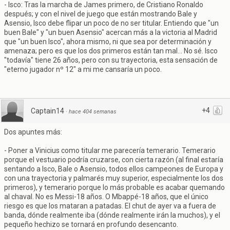
- Isco: Tras la marcha de James primero, de Cristiano Ronaldo
después; y con el nivel de juego que están mostrando Bale y
Asensio, Isco debe flipar un poco de no ser titular. Entiendo que "un
buen Bale" y "un buen Asensio" acercan más a la victoria al Madrid
que "un buen Isco", ahora mismo, ni que sea por determinación y
amenaza; pero es que los dos primeros están tan mal... No sé. Isco
"todavía" tiene 26 años, pero con su trayectoria, esta sensación de
"eterno jugador nº 12" a mi me cansaría un poco.
+4
Captain14
·
hace 404 semanas
Dos apuntes más:
- Poner a Vinicius como titular me parecería temerario. Temerario
porque el vestuario podría cruzarse, con cierta razón (al final estaría
sentando a Isco, Bale o Asensio, todos ellos campeones de Europa y
con una trayectoria y palmarés muy superior, especialmente los dos
primeros), y temerario porque lo más probable es acabar quemando
al chaval. No es Messi-18 años. O Mbappé-18 años, que el único
riesgo es que los mataran a patadas. El chut de ayer va a fuera de
banda, dónde realmente iba (dónde realmente irán la muchos), y el
pequeño hechizo se tornará en profundo desencanto.