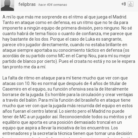
+8
felipbras
·
hace 404 semanas
A mí lo que más me sorprende es el ritmo al que juega el Madrid.
Tanto en ataque como en defensa, es un ritmo que no te da para
imponerte a ningún equipo de primera división, pero ninguno. No sé
cuanto habrá de tema físico o cuanto de confianza, me parece que
hay bastante de los dos. Porque el caso de Luka es sangrante,
parece otro jugador directamente, cuando no estaba brillante en
ataque siempre aportaba su conocimiento táctico en defensa (os
acordáis de su partido como MC en el Camp Nou, para mí su mejor
partido de blanco por cierto). Pues el croata no está y no se le espera
tan pronto me da a mí.
La falta de ritmo en ataque para mí tiene mucho que ver con que
atacas con 10. No es normal que después de 4 años de titular de
Casemiro en el equipo, su función ofensiva sea la de literalmente
borrarse de la jugada. Es horrible para la circulación y crear ventajas
a través del balón. Para mí la función del brasileño en ataque tiene
mucho que ver con que la jugada más recurrida del equipo en estos
años fueran el centro lateral. Lo siento pero el Madrid no puede
tener de MC a un jugador así. Reconociendole todos su méritos y el
equilibrio que aporta es una posición demasiado troncal en un
equipo que aspira a llevar la iniciativa de los encuentros. Los
entrenadores y la secretaría técnica tienen que tomar una decisión: