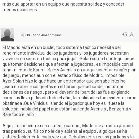
más que aportar en un equipo que necesita solidez y conceder
menos ocasiones
+5
Lucas
·
hace 404 semanas
El Madrid está en un bucle , todo sistema táctico necesita del
rendimiento individual de los jugadores y los jugadores necesitan
vivivir en un sistema táctico para jugar . Solari como Lopetegui tiene
que tomar decisiones que afectan a jugadores , es imposible con el
rendimiento de Karim , Bale y Asensio en ataque asentar ningún plan
de juego , menos aun con el estado físico de Modric , imposible .
Ayer Solari hizo lo que hace un entrenador que se sabe interino
,osea no abrir más grietas en el barco que se hunde , no tomar
decisiones de riesgo , pero el devenir del partido las fue exigiendo
como las lleva pidiendo todo el año , la realidad es tan evidente como
obstinada .Que Vinicius , siendo el jugador que hoy es , fuese la
solución, habla del papel que están haciendo Asensio , Benzemá y
Bale todo el año ,
Algo similar ocurre con el medio campo , Modric se arrastra partido
tras partido , su físico no le da y aplana al equipo , algo que se ha
visto notablemente cada vez que Ceballos entra en los partidos y la