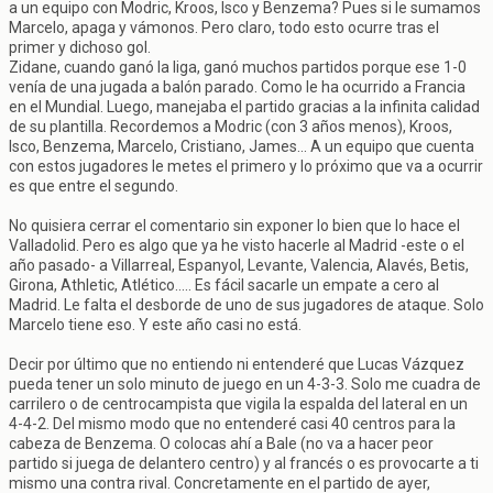
a un equipo con Modric, Kroos, Isco y Benzema? Pues si le sumamos
Marcelo, apaga y vámonos. Pero claro, todo esto ocurre tras el
primer y dichoso gol.
Zidane, cuando ganó la liga, ganó muchos partidos porque ese 1-0
venía de una jugada a balón parado. Como le ha ocurrido a Francia
en el Mundial. Luego, manejaba el partido gracias a la infinita calidad
de su plantilla. Recordemos a Modric (con 3 años menos), Kroos,
Isco, Benzema, Marcelo, Cristiano, James... A un equipo que cuenta
con estos jugadores le metes el primero y lo próximo que va a ocurrir
es que entre el segundo.
No quisiera cerrar el comentario sin exponer lo bien que lo hace el
Valladolid. Pero es algo que ya he visto hacerle al Madrid -este o el
año pasado- a Villarreal, Espanyol, Levante, Valencia, Alavés, Betis,
Girona, Athletic, Atlético..... Es fácil sacarle un empate a cero al
Madrid. Le falta el desborde de uno de sus jugadores de ataque. Solo
Marcelo tiene eso. Y este año casi no está.
Decir por último que no entiendo ni entenderé que Lucas Vázquez
pueda tener un solo minuto de juego en un 4-3-3. Solo me cuadra de
carrilero o de centrocampista que vigila la espalda del lateral en un
4-4-2. Del mismo modo que no entenderé casi 40 centros para la
cabeza de Benzema. O colocas ahí a Bale (no va a hacer peor
partido si juega de delantero centro) y al francés o es provocarte a ti
mismo una contra rival. Concretamente en el partido de ayer,