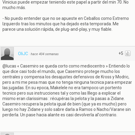
Vinicius puede empezar teniendo este papel a partir del min 70. No
mucho más.
- No puedo entender que no se apueste en Ceballos como Extremo
Izquierdo tras los minutos que ha dejado esta temporada. Me
parece una solución rápida, de plug-and-play, y muy fiable.
+5
OliJC
·
hace 404 semanas
@lucas « Casemiro se queda corto como mediocentro » Entiendo lo
que dice casi todo el mundo, que Casemiro protege mucho los
centrales y compensa los desajustes defensivos de Kross y Modric,
pero a mi me pesa mas que no tenga ninguna tecnica para empezar
las jugadas. En su epoca, Makelele no era tampoco un portento
tecnico pero sus instrucciones tal y como las lllego a explicar el
mismo eran clarissimas : récupéras la pelota y la pasas a Zidane.
Casemiro recupera la pelota igual de bien (que ya es mucho) pero
luego no hay Zidane y solo sabre darla a Ramos o Nacho/Varane sin
perderla. Un pase hacia alante es casi devolverla al’contrario.