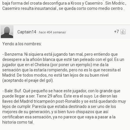
baja forma del croata desconfigura a Kroos y Casemiro . Sin Modric ,
Casemiro resulta insustancial , se queda corto como medio centro .
+7
Captain14
·
hace 404 semanas
Yendo a los nombres:
- Benzema: Ni siquiera está jugando tan mal, pero entiendo que
desespere a la afición blanca que esté tan peleado con el gol. Es un
jugador que en el Chelsea (por poner un ejemplo) me da la
sensación que la estaría rompiendo, pero no es lo que necesita el
Madrid. De todos modos, no está tan lejos de su buen nivel
(aceptando el peaje del gol).
- Bale: Buf. Qué pequeño se hace este jugador, con lo grande que
puede llegar a ser. Tiene 29 años. Éste era el suyo. Le dieron las
llaves del Madrid tricampeón post-Ronaldo y se está quedando muy
lejos de cumplir. Parecía que estaba destinado a ser uno de los
mejores de su generación, y si bien tuvo chispazos que así
certificaban esa sensación, ya no parece que vaya a pasar a la
historia como tal.