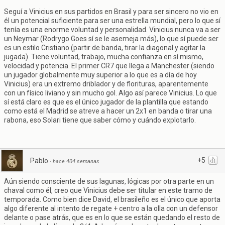
Seguí a Vinicius en sus partidos en Brasil y para ser sincero no vio en
él un potencial suficiente para ser una estrella mundial, pero lo que sí
tenía es una enorme voluntad y personalidad. Vinicius nunca va a ser
un Neymar (Rodrygo Goes sí se le asemeja más), lo que sí puede ser
es un estilo Cristiano (partir de banda, tirar la diagonal y agitar la
jugada). Tiene voluntad, trabajo, mucha confianza en sí mismo,
velocidad y potencia. El primer CR7 que llega a Manchester (siendo
un jugador globalmente muy superior a lo que es a día de hoy
Vinicius) era un extremo driblador y de florituras, aparentemente
con un físico liviano y sin mucho gol. Algo así parece Vinicius. Lo que
sí está claro es que es el único jugador de la plantilla que estando
como está el Madrid se atreve a hacer un 2x1 en banda o tirar una
rabona, eso Solari tiene que saber cómo y cuándo explotarlo.
+5
Pablo
·
hace 404 semanas
Aún siendo consciente de sus lagunas, lógicas por otra parte en un
chaval como él, creo que Vinicius debe ser titular en este tramo de
temporada. Como bien dice David, el brasileño es el único que aporta
algo diferente al intento de regate + centro a la olla con un defensor
delante o pase atrás, que es en lo que se están quedando el resto de