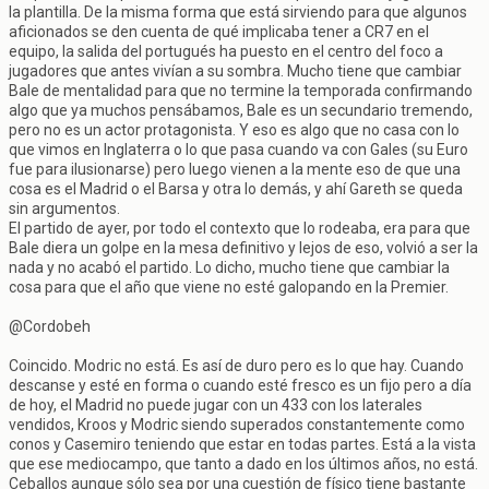
la plantilla. De la misma forma que está sirviendo para que algunos
aficionados se den cuenta de qué implicaba tener a CR7 en el
equipo, la salida del portugués ha puesto en el centro del foco a
jugadores que antes vivían a su sombra. Mucho tiene que cambiar
Bale de mentalidad para que no termine la temporada confirmando
algo que ya muchos pensábamos, Bale es un secundario tremendo,
pero no es un actor protagonista. Y eso es algo que no casa con lo
que vimos en Inglaterra o lo que pasa cuando va con Gales (su Euro
fue para ilusionarse) pero luego vienen a la mente eso de que una
cosa es el Madrid o el Barsa y otra lo demás, y ahí Gareth se queda
sin argumentos.
El partido de ayer, por todo el contexto que lo rodeaba, era para que
Bale diera un golpe en la mesa definitivo y lejos de eso, volvió a ser la
nada y no acabó el partido. Lo dicho, mucho tiene que cambiar la
cosa para que el año que viene no esté galopando en la Premier.
@Cordobeh
Coincido. Modric no está. Es así de duro pero es lo que hay. Cuando
descanse y esté en forma o cuando esté fresco es un fijo pero a día
de hoy, el Madrid no puede jugar con un 433 con los laterales
vendidos, Kroos y Modric siendo superados constantemente como
conos y Casemiro teniendo que estar en todas partes. Está a la vista
que ese mediocampo, que tanto a dado en los últimos años, no está.
Ceballos aunque sólo sea por una cuestión de físico tiene bastante