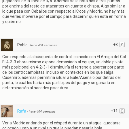
jugadores de la línea de 3/4. Además se le nota dos o tres puntos
por encima del resto de atacantes en cuanto a chispa. Algo similar a
lo que pasa con Ceballos con respecto a Kroos y Modric, no hay más
que verles moverse por el campo para discernir quién está en forma
y quién no.
+3
Pablo
·
hace 404 semanas
Con respecto a la búsqueda de control, coincido con El Amigo del Gol.
El 4-3-3 ahora mismo expone demasiado al equipo, un doble pivote
más posicional en 4-2-3-1 disminuiría el terreno a abarcar por parte
de los centrocampistas, incluso en contextos en los que salga
Casemiro, además permitiría situar a Bale/Asensio por detrás del
punta, lo cual les haría más partícipes del juego y se ganaría en
determinación al hacerles pisar área
+11
Rafa
·
hace 404 semanas
Ver a Modric andando por el césped durante un ataque, quedarse
colocado junto a un rival sin que le puedan pasar la bola