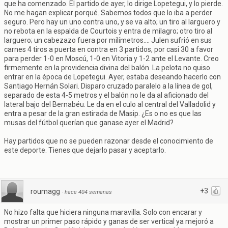
que ha comenzado. El partido de ayer, lo dirige Lopetegui, y lo pierde.
No me hagan explicar porqué. Sabemos todos que lo iba a perder
seguro. Pero hay un uno contra uno, y se va alto; un tiro al larguero y
no rebota en la espalda de Courtois y entra de milagro; otro tiro al
larguero; un cabezazo fuera por milímetros.... Julen sufrió en sus
carnes 4 tiros a puerta en contra en 3 partidos, por casi 30 a favor
para perder 1-0 en Moscú, 1-0 en Vitoria y 1-2 ante el Levante. Creo
firmemente en la providencia divina del balón. La pelota no quiso
entrar en la época de Lopetegui. Ayer, estaba deseando hacerlo con
Santiago Hernán Solari. Disparo cruzado paralelo a la línea de gol,
separado de esta 4-5 metros y el balón no le da al aficionado del
lateral bajo del Bernabéu. Le da en el culo al central del Valladolid y
entra a pesar de la gran estirada de Masip. ¿Es o no es que las
musas del fútbol querían que ganase ayer el Madrid?
Hay partidos que no se pueden razonar desde el conocimiento de
este deporte. Tienes que dejarlo pasar y aceptarlo.
+3
roumagg
·
hace 404 semanas
No hizo falta que hiciera ninguna maravilla. Solo con encarar y
mostrar un primer paso rápido y ganas de ser vertical ya mejoró a