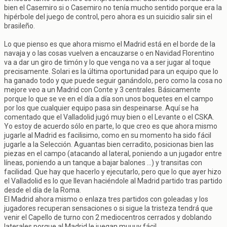
bien el Casemiro si o Casemiro no tenía mucho sentido porque era la
hipérbole del juego de control, pero ahora es un suicidio salir sin el
brasileño.
Lo que pienso es que ahora mismo el Madrid está en el borde de la
navaja y o las cosas vuelven a encauzarse o en Navidad Florentino
va a dar un giro de timón y lo que venga no va a ser jugar al toque
precisamente. Solari es la última oportunidad para un equipo que lo
ha ganado todo y que puede seguir ganándolo, pero como la cosa no
mejore veo a un Madrid con Conte y 3 centrales. Básicamente
porque lo que se ve en el día a día son unos boquetes en el campo
por los que cualquier equipo pasa sin despeinarse. Aquí se ha
comentado que el Valladolid jugó muy bien o el Levante o el CSKA.
Yo estoy de acuerdo sólo en parte, lo que creo es que ahora mismo
jugarle al Madrid es facilisimo, como en su momento ha sido fácil
jugarle a la Selección. Aguantas bien cerradito, posicionas bien las
piezas en el campo (atacando al lateral, poniendo a un jugador entre
líneas, poniendo a un tanque a bajar balones ...) y transitas con
facilidad. Que hay que hacerlo y ejecutarlo, pero que lo que ayer hizo
el Valladolid es lo que llevan haciéndole al Madrid partido tras partido
desde el día de la Roma.
El Madrid ahora mismo o enlaza tres partidos con goleadas y los
jugadores recuperan sensaciones o si sigue la tristeza tendrá que
venir el Capello de turno con 2 mediocentros cerrados y doblando
laterales porque al Madrid le juegan muuuy fácil.