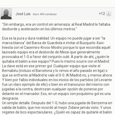
+12
José Luis
·
hace 404 semanas
"Sin embargo, era un control sin amenaza: al Real Madrid le faltaba
desborde y aceleración en los últimos metros."
Esa es la pura y dura realidad. Un equipo no puede jugar a ser "la
marca blanca" del Barsa de Guardiola e imitar el Busquets-Xavi-
Iniesta con el Casemiro-Kroos-Modric porque lo que escondía aquél
laureado equipo era el desborde de Messi que generalmente
provocaba el 1-0 a favor del conjunto culé. A partir de ahí, ¿quién le
quitaba el balón a ese equipo? Pues lo mismo ocurre con el Madrid.
La clave está en ese primer gol. Cualquier equipo que visite el
Bernabéu (incluso el Barcelona y lo vimos el año pasado en liga) o
que se enfrente al Madrid le vale el 0-0. Al Madrid no, y menos ahora.
Y bien por fallos individuales en los inicios de los partidos (el Levante
fue un claro ejemplo de ello) o bien en el transcurso del mismo con
jugadas a la contra, destrozan cualquier opción de ponerse por
delante en el marcador. Eso, en un equipo con poquísimo gol es una
desgracia.
Un simple detalle. Después del 1-0, hubo una jugada de Benzema en
salida de balón, que me recordó al mejor Zidane jamás visto. Y unos
regates de Isco espectaculares. ¿Quién es capaz de quitarle el balón