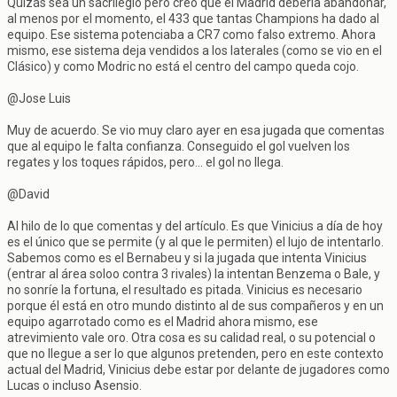
Quizás sea un sacrilegio pero creo que el Madrid debería abandonar,
al menos por el momento, el 433 que tantas Champions ha dado al
equipo. Ese sistema potenciaba a CR7 como falso extremo. Ahora
mismo, ese sistema deja vendidos a los laterales (como se vio en el
Clásico) y como Modric no está el centro del campo queda cojo.
@Jose Luis
Muy de acuerdo. Se vio muy claro ayer en esa jugada que comentas
que al equipo le falta confianza. Conseguido el gol vuelven los
regates y los toques rápidos, pero... el gol no llega.
@David
Al hilo de lo que comentas y del artículo. Es que Vinicius a día de hoy
es el único que se permite (y al que le permiten) el lujo de intentarlo.
Sabemos como es el Bernabeu y si la jugada que intenta Vinicius
(entrar al área soloo contra 3 rivales) la intentan Benzema o Bale, y
no sonríe la fortuna, el resultado es pitada. Vinicius es necesario
porque él está en otro mundo distinto al de sus compañeros y en un
equipo agarrotado como es el Madrid ahora mismo, ese
atrevimiento vale oro. Otra cosa es su calidad real, o su potencial o
que no llegue a ser lo que algunos pretenden, pero en este contexto
actual del Madrid, Vinicius debe estar por delante de jugadores como
Lucas o incluso Asensio.