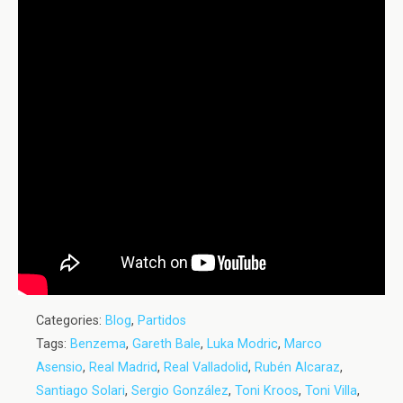
Categories:
Blog
,
Partidos
Tags:
Benzema
,
Gareth Bale
,
Luka Modric
,
Marco
Asensio
,
Real Madrid
,
Real Valladolid
,
Rubén Alcaraz
,
Santiago Solari
,
Sergio González
,
Toni Kroos
,
Toni Villa
,