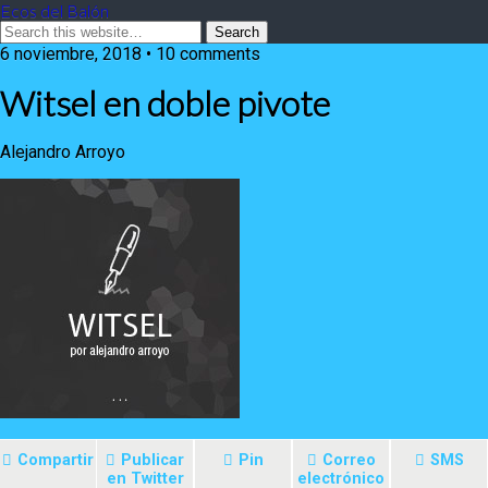
Ecos del Balón
6 noviembre, 2018 • 10 comments
Witsel en doble pivote
Alejandro Arroyo
Compartir
Publicar
Pin
Correo
SMS
en Twitter
electrónico