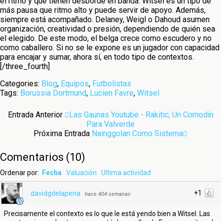
el ritmo y que tienen desborde en banda. Witsel es un tipo de
más pausa que ritmo alto y puede servir de apoyo. Además,
siempre está acompañado. Delaney, Weigl o Dahoud asumen
organización, creatividad o presión, dependiendo de quién sea
el elegido. De este modo, el belga crece como escudero y no
como caballero. Si no se le expone es un jugador con capacidad
para encajar y sumar, ahora sí, en todo tipo de contextos.
[/three_fourth]
Categories:
Blog
,
Equipos
,
Futbolistas
Tags:
Borussia Dortmund
,
Lucien Favre
,
Witsel
Entrada Anterior
Las Gaunas Youtube - Rakitic, Un Comodín
Para Valverde
Próxima Entrada
Nainggolan Como Sistema
Comentarios
(
10
)
Ordenar por:
Fecha
Valuación
Ultima actividad
+1
davidgdelapena
·
hace 404 semanas
Precisamente el contexto es lo que le está yendo bien a Witsel. Las