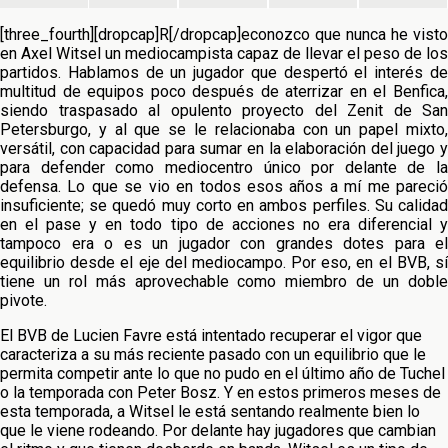
[three_fourth][dropcap]R[/dropcap]econozco que nunca he visto
en Axel Witsel un mediocampista capaz de llevar el peso de los
partidos. Hablamos de un jugador que despertó el interés de
multitud de equipos
poco después de aterrizar en el Benfica
siendo traspasado al opulento proyecto del Zenit de San
Petersburgo, y al que se le relacionaba con un papel mixto,
versátil, con capacidad para sumar en la elaboración del juego y
para defender como mediocentro único por delante de la
defensa. Lo que se vio en todos esos años a mí me pareció
insuficiente; se quedó muy corto en ambos perfiles. Su calidad
en el pase y en todo tipo de acciones no era diferencial y
tampoco era o es un jugador con grandes dotes para el
equilibrio desde el eje del mediocampo. Por eso, en el BVB, sí
tiene un rol más aprovechable como miembro de un doble
pivote.
El BVB de Lucien Favre está intentado recuperar el vigor que
caracteriza a su más reciente pasado con un equilibrio que le
permita competir ante lo que no pudo en el último año de Tuchel
o la temporada con Peter Bosz. Y en estos primeros meses de
esta temporada, a Witsel le está sentando realmente bien lo
que le viene rodeando. Por delante hay jugadores que cambian