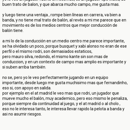
buen trato de balon, y que abarca mucho campo, me gusta mas.
y luego tiene una ventaja , rompe bien líneas en carrera, va bien a
banda, y no tiene mal trato de balón, al revés a mi me parece que en
movimiento es de los medios centros que mejor conducción de
balón tiene.
a mi lo de la conducción en un medio centro me parece importante,
se ha olvidado un poco, porque busquet y xabi alonso no eran de ese
perfil o el mismo rodri, son demasiados estaticos,
pero mauro silva, redondo, el mismo kante sin son mas de
conduccion, y en un contexto de campo mas amplio es importante y
si suben arriba también.
no se, pero yo le veo perfectamente jugando en un equipo
importante, desde luego me gusta muchisimo mas que fernandinho,
eso si, con apoyo en salida.
por ejemplo en el at madrid le veo mas que rodri, un jugador que
mueve mucho el balón, muy academico, pero eso mismo le penaliza,
porque siempre da continuidad al juego, y el at madrid o al cholo ,
eso no le interesa tanto, le interesa llevar rapido la pelota a banda y
asi no asumir riesgos.