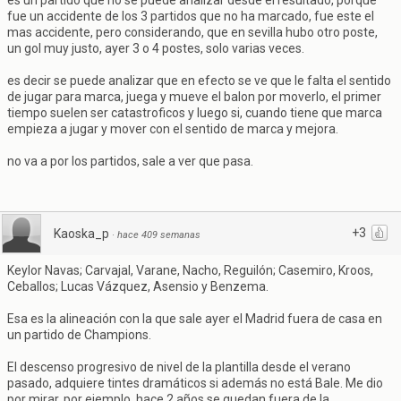
es un partido que no se puede analizar desde el resultado, porque
fue un accidente de los 3 partidos que no ha marcado, fue este el
mas accidente, pero considerando, que en sevilla hubo otro poste,
un gol muy justo, ayer 3 o 4 postes, solo varias veces.
es decir se puede analizar que en efecto se ve que le falta el sentido
de jugar para marca, juega y mueve el balon por moverlo, el primer
tiempo suelen ser catastroficos y luego si, cuando tiene que marca
empieza a jugar y mover con el sentido de marca y mejora.
no va a por los partidos, sale a ver que pasa.
+3
Kaoska_p
·
hace 409 semanas
Keylor Navas; Carvajal, Varane, Nacho, Reguilón; Casemiro, Kroos,
Ceballos; Lucas Vázquez, Asensio y Benzema.
Esa es la alineación con la que sale ayer el Madrid fuera de casa en
un partido de Champions.
El descenso progresivo de nivel de la plantilla desde el verano
pasado, adquiere tintes dramáticos si además no está Bale. Me dio
por mirar, por ejemplo, hace 2 años se quedan fuera de la