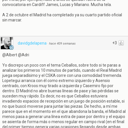
convocatoria en Cardiff James, Lucas y Mariano. Mucha tela.
A 2 de octubre el Madrid ha completado ya su cuarto partido oficial
sin marcar.
+3
davidgdelapena
·
hace 409 semanas
@Albert @Adri
Yo discrepo un poco con el tema Ceballos, sobre todo si te paras a
analizar los primeros 10 minutos de partido, cuando el Real Madrid
juega separadísimo y el CSKA corre con una comodidad tremenda.
Lopetegui arranca con él como extremo izquierdo y Asensio
centrado, con Kroos muy tirado a izquierda y Casemiro fijo por
dentro. El Madrid no abre buenas líneas de pase y las pérdidas se
suceden muy rápido. Es decir, no es que Ceballos estuviera
invadiendo espacios de recepción en un juego de posición estable, si
no que buscó moverse para juntar las piezas. De hecho, a mí me
parece que en el momento en el que abandona la banda, el Madrid al
menos pasa a generar una línea extra de pase por dentro y el equipo
se asienta de forma más o menos regular en campo rival (en el final
del primer tiempo genera varias ocasiones llegando desde ambas