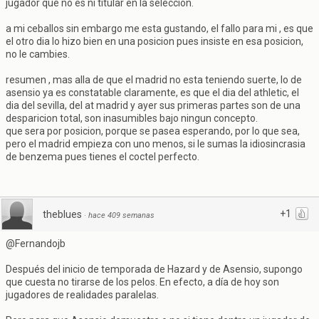
jugador que no es ni titular en la seleccion.
a mi ceballos sin embargo me esta gustando, el fallo para mi , es que
el otro dia lo hizo bien en una posicion pues insiste en esa posicion,
no le cambies.
resumen , mas alla de que el madrid no esta teniendo suerte, lo de
asensio ya es constatable claramente, es que el dia del athletic, el
dia del sevilla, del at madrid y ayer sus primeras partes son de una
desparicion total, son inasumibles bajo ningun concepto.
que sera por posicion, porque se pasea esperando, por lo que sea,
pero el madrid empieza con uno menos, si le sumas la idiosincrasia
de benzema pues tienes el coctel perfecto.
+1
theblues
·
hace 409 semanas
@Fernandojb
Después del inicio de temporada de Hazard y de Asensio, supongo
que cuesta no tirarse de los pelos. En efecto, a día de hoy son
jugadores de realidades paralelas.