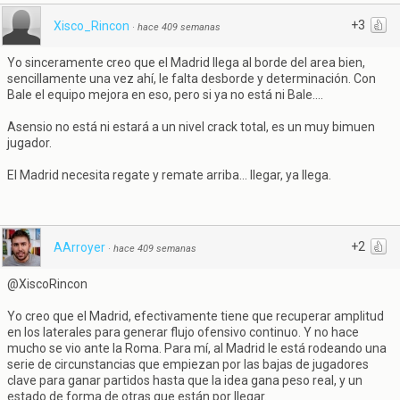
+3
Xisco_Rincon
·
hace 409 semanas
Yo sinceramente creo que el Madrid llega al borde del area bien,
sencillamente una vez ahí, le falta desborde y determinación. Con
Bale el equipo mejora en eso, pero si ya no está ni Bale....
Asensio no está ni estará a un nivel crack total, es un muy bimuen
jugador.
El Madrid necesita regate y remate arriba... llegar, ya llega.
+2
AArroyer
·
hace 409 semanas
@XiscoRincon
Yo creo que el Madrid, efectivamente tiene que recuperar amplitud
en los laterales para generar flujo ofensivo continuo. Y no hace
mucho se vio ante la Roma. Para mí, al Madrid le está rodeando una
serie de circunstancias que empiezan por las bajas de jugadores
clave para ganar partidos hasta que la idea gana peso real, y un
estado de forma de otras que están por llegar.