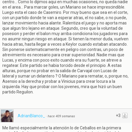
centro... Como lo dijimos aqui en muchas ocasiones, no queda nadie
en el area... Para marcar goles, un Mariano se hace imprescindible.
Luego esta el caso de Casemiro. Por muy bueno que sea en el corte,
con un partido donde te van a esperar atras, el no sabe, o no puede,
lanzar movimiento hacia alante. Ralentiza el juego y no aporta mas
que algun tiro lejano en ataque. Segundo, creo que la voluntad de
posesion y perder el balon muy arriba condiciona los jugadores para
no asumir ningun riesgo en ataque. Si tienen la menor duda, vuelven
hacia atras, hasta llegar a veces a Keylor cuando estaban atacando.
Sin ponerse sistematicamente en peligro con contras, un poco de
atrevimiento es necesario para crear superioridad. Nadie mas que
Lucas, y encima con poco exito cuando era su fuerte, se atreve a
regatear. Este partido se habia torcido desde el principio. A estas
alturas, porque no probar en la salida de Carvajal con Lucas de
lateral y sumar un delantero ? O Mariano para rematar, o, porque no,
Asensio a la derecha y probar a Vinicius para crear locura a la
izquierda. Hay que probar con los jovenes, mira que hizó un buen
partido Reguilon.
+3
AdrianBlanco_
·
hace 409 semanas
Me llamó especialmente la atención lo de Ceballos en la primera