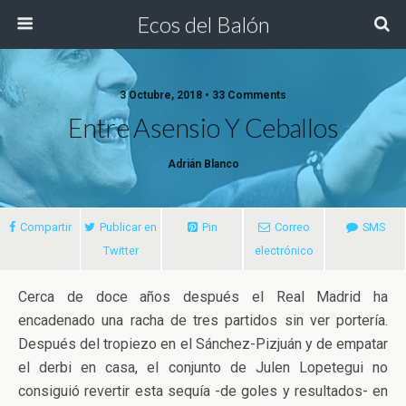
Ecos del Balón
3 Octubre, 2018 • 33 Comments
Entre Asensio Y Ceballos
Adrián Blanco
Compartir
Publicar en
Pin
Correo
SMS
Twitter
electrónico
Cerca de doce años después el Real Madrid ha
encadenado una racha de tres partidos sin ver portería.
Después del tropiezo en el Sánchez-Pizjuán y de empatar
el derbi en casa, el conjunto de Julen Lopetegui no
consiguió revertir esta sequía -de goles
y resultados- en