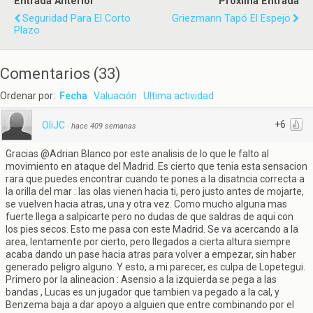
Entrada Anterior
Próxima Entrada
Seguridad Para El Corto
Griezmann Tapó El Espejo
Plazo
Comentarios
(
33
)
Ordenar por:
Fecha
Valuación
Ultima actividad
+6
OliJC
·
hace 409 semanas
Gracias @Adrian Blanco por este analisis de lo que le falto al
movimiento en ataque del Madrid. Es cierto que tenia esta sensacion
rara que puedes encontrar cuando te pones a la disatncia correcta a
la orilla del mar : las olas vienen hacia ti, pero justo antes de mojarte,
se vuelven hacia atras, una y otra vez. Como mucho alguna mas
fuerte llega a salpicarte pero no dudas de que saldras de aqui con
los pies secos. Esto me pasa con este Madrid. Se va acercando a la
area, lentamente por cierto, pero llegados a cierta altura siempre
acaba dando un pase hacia atras para volver a empezar, sin haber
generado peligro alguno. Y esto, a mi parecer, es culpa de Lopetegui.
Primero por la alineacion : Asensio a la izquierda se pega a las
bandas , Lucas es un jugador que tambien va pegado a la cal, y
Benzema baja a dar apoyo a alguien que entre combinando por el