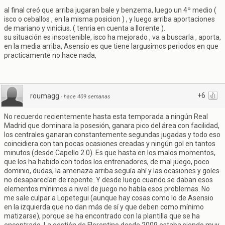
al final creó que arriba jugaran bale y benzema, luego un 4º medio (
isco o ceballos , en la misma posicion ) , y luego arriba aportaciones
de mariano y vinicius. ( tenria en cuenta a llorente ).
su situación es insostenible, isco ha mejorado , va a buscarla , aporta,
en la media arriba, Asensio es que tiene largusimos periodos en que
practicamente no hace nada,
+6
roumagg
·
hace 409 semanas
No recuerdo recientemente hasta esta temporada a ningún Real
Madrid que dominara la posesión, ganara pico del área con facilidad,
los centrales ganaran constantemente segundas jugadas y todo eso
coincidiera con tan pocas ocasiones creadas y ningún gol en tantos
minutos (desde Capello 2.0). Es que hasta en los malos momentos,
que los ha habido con todos los entrenadores, de mal juego, poco
dominio, dudas, la amenaza arriba seguía ahí y las ocasiones y goles
no desaparecían de repente. Y desde luego cuando se daban esos
elementos mínimos a nivel de juego no había esos problemas. No
me sale culpar a Lopetegui (aunque hay cosas como lo de Asensio
en la izquierda que no dan más de sí y que deben como mínimo
matizarse), porque se ha encontrado con la plantilla que se ha