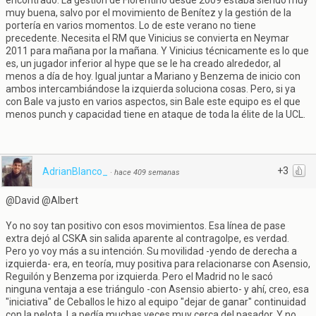
encontrado. La gestión de Florentino desde 2009 estaba siendo muy
muy buena, salvo por el movimiento de Benítez y la gestión de la
portería en varios momentos. Lo de este verano no tiene
precedente. Necesita el RM que Vinicius se convierta en Neymar
2011 para mañana por la mañana. Y Vinicius técnicamente es lo que
es, un jugador inferior al hype que se le ha creado alrededor, al
menos a día de hoy. Igual juntar a Mariano y Benzema de inicio con
ambos intercambiándose la izquierda soluciona cosas. Pero, si ya
con Bale va justo en varios aspectos, sin Bale este equipo es el que
menos punch y capacidad tiene en ataque de toda la élite de la UCL.
+3
AdrianBlanco_
·
hace 409 semanas
@David @Albert
Yo no soy tan positivo con esos movimientos. Esa línea de pase
extra dejó al CSKA sin salida aparente al contragolpe, es verdad.
Pero yo voy más a su intención. Su movilidad -yendo de derecha a
izquierda- era, en teoría, muy positiva para relacionarse con Asensio,
Reguilón y Benzema por izquierda. Pero el Madrid no le sacó
ninguna ventaja a ese triángulo -con Asensio abierto- y ahí, creo, esa
"iniciativa" de Ceballos le hizo al equipo "dejar de ganar" continuidad
con la pelota. La pedía muchas veces muy cerca del pasador. Y no