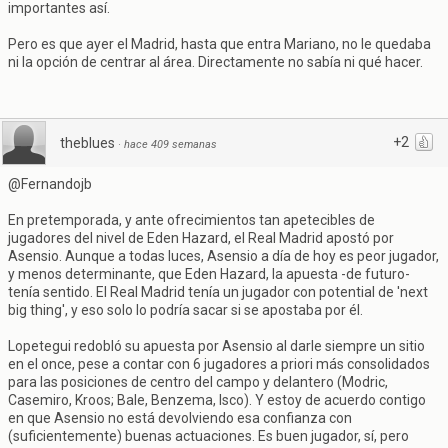
importantes así.
Pero es que ayer el Madrid, hasta que entra Mariano, no le quedaba
ni la opción de centrar al área. Directamente no sabía ni qué hacer.
+2
theblues
·
hace 409 semanas
@Fernandojb
En pretemporada, y ante ofrecimientos tan apetecibles de
jugadores del nivel de Eden Hazard, el Real Madrid apostó por
Asensio. Aunque a todas luces, Asensio a día de hoy es peor jugador,
y menos determinante, que Eden Hazard, la apuesta -de futuro-
tenía sentido. El Real Madrid tenía un jugador con potential de 'next
big thing', y eso solo lo podría sacar si se apostaba por él.
Lopetegui redobló su apuesta por Asensio al darle siempre un sitio
en el once, pese a contar con 6 jugadores a priori más consolidados
para las posiciones de centro del campo y delantero (Modric,
Casemiro, Kroos; Bale, Benzema, Isco). Y estoy de acuerdo contigo
en que Asensio no está devolviendo esa confianza con
(suficientemente) buenas actuaciones. Es buen jugador, sí, pero