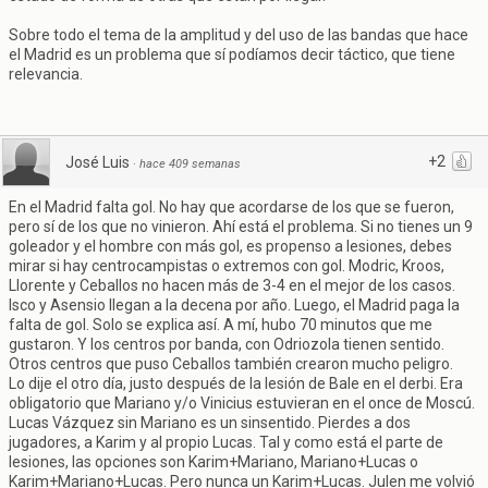
Sobre todo el tema de la amplitud y del uso de las bandas que hace
el Madrid es un problema que sí podíamos decir táctico, que tiene
relevancia.
+2
José Luis
·
hace 409 semanas
En el Madrid falta gol. No hay que acordarse de los que se fueron,
pero sí de los que no vinieron. Ahí está el problema. Si no tienes un 9
goleador y el hombre con más gol, es propenso a lesiones, debes
mirar si hay centrocampistas o extremos con gol. Modric, Kroos,
Llorente y Ceballos no hacen más de 3-4 en el mejor de los casos.
Isco y Asensio llegan a la decena por año. Luego, el Madrid paga la
falta de gol. Solo se explica así. A mí, hubo 70 minutos que me
gustaron. Y los centros por banda, con Odriozola tienen sentido.
Otros centros que puso Ceballos también crearon mucho peligro.
Lo dije el otro día, justo después de la lesión de Bale en el derbi. Era
obligatorio que Mariano y/o Vinicius estuvieran en el once de Moscú.
Lucas Vázquez sin Mariano es un sinsentido. Pierdes a dos
jugadores, a Karim y al propio Lucas. Tal y como está el parte de
lesiones, las opciones son Karim+Mariano, Mariano+Lucas o
Karim+Mariano+Lucas. Pero nunca un Karim+Lucas. Julen me volvió