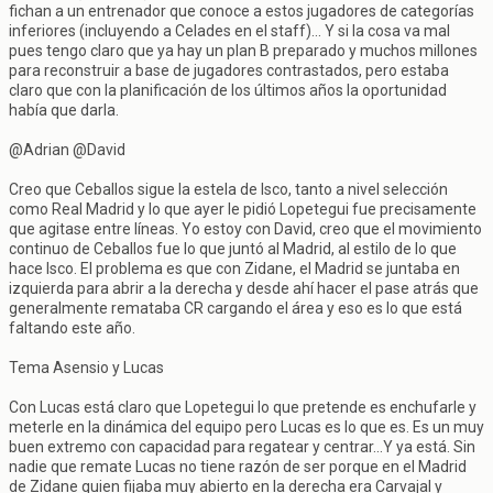
fichan a un entrenador que conoce a estos jugadores de categorías
inferiores (incluyendo a Celades en el staff)... Y si la cosa va mal
pues tengo claro que ya hay un plan B preparado y muchos millones
para reconstruir a base de jugadores contrastados, pero estaba
claro que con la planificación de los últimos años la oportunidad
había que darla.
@Adrian @David
Creo que Ceballos sigue la estela de Isco, tanto a nivel selección
como Real Madrid y lo que ayer le pidió Lopetegui fue precisamente
que agitase entre líneas. Yo estoy con David, creo que el movimiento
continuo de Ceballos fue lo que juntó al Madrid, al estilo de lo que
hace Isco. El problema es que con Zidane, el Madrid se juntaba en
izquierda para abrir a la derecha y desde ahí hacer el pase atrás que
generalmente remataba CR cargando el área y eso es lo que está
faltando este año.
Tema Asensio y Lucas
Con Lucas está claro que Lopetegui lo que pretende es enchufarle y
meterle en la dinámica del equipo pero Lucas es lo que es. Es un muy
buen extremo con capacidad para regatear y centrar...Y ya está. Sin
nadie que remate Lucas no tiene razón de ser porque en el Madrid
de Zidane quien fijaba muy abierto en la derecha era Carvajal y