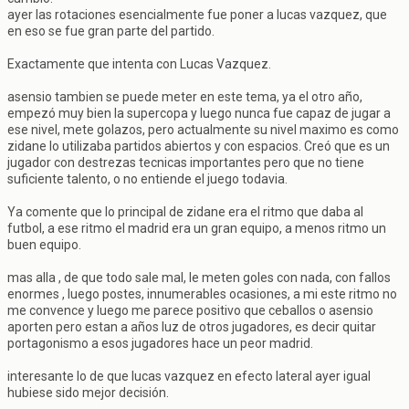
ayer las rotaciones esencialmente fue poner a lucas vazquez, que
en eso se fue gran parte del partido.
Exactamente que intenta con Lucas Vazquez.
asensio tambien se puede meter en este tema, ya el otro año,
empezó muy bien la supercopa y luego nunca fue capaz de jugar a
ese nivel, mete golazos, pero actualmente su nivel maximo es como
zidane lo utilizaba partidos abiertos y con espacios. Creó que es un
jugador con destrezas tecnicas importantes pero que no tiene
suficiente talento, o no entiende el juego todavia.
Ya comente que lo principal de zidane era el ritmo que daba al
futbol, a ese ritmo el madrid era un gran equipo, a menos ritmo un
buen equipo.
mas alla , de que todo sale mal, le meten goles con nada, con fallos
enormes , luego postes, innumerables ocasiones, a mi este ritmo no
me convence y luego me parece positivo que ceballos o asensio
aporten pero estan a años luz de otros jugadores, es decir quitar
portagonismo a esos jugadores hace un peor madrid.
interesante lo de que lucas vazquez en efecto lateral ayer igual
hubiese sido mejor decisión.