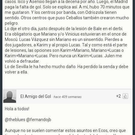
casos. Isco y Asensio llegan a la decena por año. Luego, el Madrid
paga la falta de gol. Solo se explica así. A mí, hubo 70 minutos que
me gustaron. Y los centros por banda, con Odriozola tienen
sentido. Otros centros que puso Ceballos también crearon mucho
peligro.
Lo dije el otro día, justo después de la lesión de Bale en el derbi.
Era obligatorio que Mariano y/o Vinicius estuvieran en el once de
Moscú. Lucas Vázquez sin Mariano es un sinsentido. Pierdes a
dos jugadores, a Karim y al propio Lucas. Tal y como está el parte
de lesiones, las opciones son Karim+Mariano, Mariano+Lucas o
Karim+Mariano+Lucas. Pero nunca un Karim+Lucas. Julen me
volvió a defraudar.
Lo de Sevilla le ha hecho mucho daño. Ha perdido la senda y debe
volver a ella.
+2
El Amigo del Gol
·
hace 409 semanas
Hola a todos!
@theblues @fernandojb
Aunque no se suelen comentar estos asuntos en Ecos, creo que