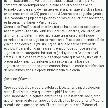
tienen bastante que ver con la realidad actual del equipo. Ya
comenté en pretemporada que este año el Madrid se lo ha
tomado como un año de margen, es el año en que el club se basa
en un once (menos CR) ganador de 3 Champions seguidas junto a
una camada de jugadores jóvenes por las que el club ha apostado,
es la versión Zidanes y Pavones 2.0
Como dice The Blues, si en el Madrid se ha apostado por captar
talento joven (Asensio, Vinicius, Llorente, Ceballos, Valverde) en
un momento determinado había que crear una plantilla que
permitiese a estos jugadores mostrarse. Y esto se extiende a Bale
y la prueba definitiva (ya sin CR) de si puede ser la estrella del
equipo. Y para ello fichan a un entrenador que conoce a estos
jugadores de categorías inferiores (incluyendo a Celades en el
staff)... Y si la cosa va mal pues tengo claro que ya hay un plan B
preparado y muchos millones para reconstruir a base de
jugadores contrastados, pero estaba claro que con la planificación
de los últimos años la oportunidad había que darla.
@Adrian @David
Creo que Ceballos sigue la estela de Isco, tanto a nivel selección
como Real Madrid y lo que ayer le pidió Lopetegui fue
precisamente que agitase entre líneas. Yo estoy con David, creo
que el movimiento continuo de Ceballos fue lo que juntó al Madrid,
al estilo de lo que hace Isco. El problema es que con Zidane, el