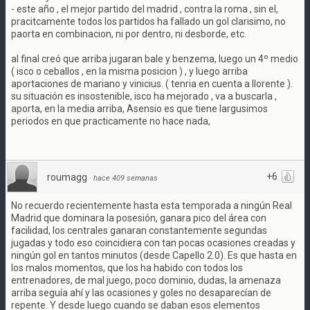
- este año , el mejor partido del madrid , contra la roma , sin el,
pracitcamente todos los partidos ha fallado un gol clarisimo, no
paorta en combinacion, ni por dentro, ni desborde, etc.
al final creó que arriba jugaran bale y benzema, luego un 4º medio
( isco o ceballos , en la misma posicion ) , y luego arriba
aportaciones de mariano y vinicius. ( tenria en cuenta a llorente ).
su situación es insostenible, isco ha mejorado , va a buscarla ,
aporta, en la media arriba, Asensio es que tiene largusimos
periodos en que practicamente no hace nada,
+6
roumagg
·
hace 409 semanas
No recuerdo recientemente hasta esta temporada a ningún Real
Madrid que dominara la posesión, ganara pico del área con
facilidad, los centrales ganaran constantemente segundas
jugadas y todo eso coincidiera con tan pocas ocasiones creadas y
ningún gol en tantos minutos (desde Capello 2.0). Es que hasta en
los malos momentos, que los ha habido con todos los
entrenadores, de mal juego, poco dominio, dudas, la amenaza
arriba seguía ahí y las ocasiones y goles no desaparecían de
repente. Y desde luego cuando se daban esos elementos