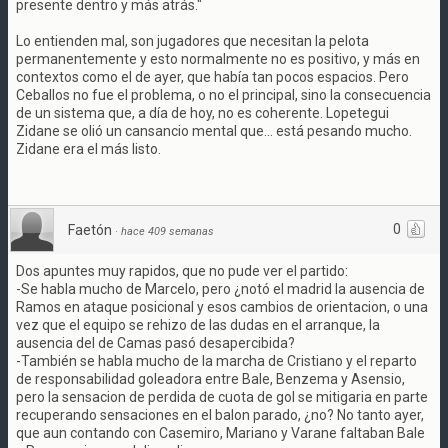
presente dentro y más atrás."
Lo entienden mal, son jugadores que necesitan la pelota
permanentemente y esto normalmente no es positivo, y más en
contextos como el de ayer, que había tan pocos espacios. Pero
Ceballos no fue el problema, o no el principal, sino la consecuencia
de un sistema que, a día de hoy, no es coherente. Lopetegui
Zidane se olió un cansancio mental que... está pesando mucho.
Zidane era el más listo.
0
Faetón
·
hace 409 semanas
Dos apuntes muy rapidos, que no pude ver el partido:
-Se habla mucho de Marcelo, pero ¿notó el madrid la ausencia de
Ramos en ataque posicional y esos cambios de orientacion, o una
vez que el equipo se rehizo de las dudas en el arranque, la
ausencia del de Camas pasó desapercibida?
-También se habla mucho de la marcha de Cristiano y el reparto
de responsabilidad goleadora entre Bale, Benzema y Asensio,
pero la sensacion de perdida de cuota de gol se mitigaria en parte
recuperando sensaciones en el balon parado, ¿no? No tanto ayer,
que aun contando con Casemiro, Mariano y Varane faltaban Bale