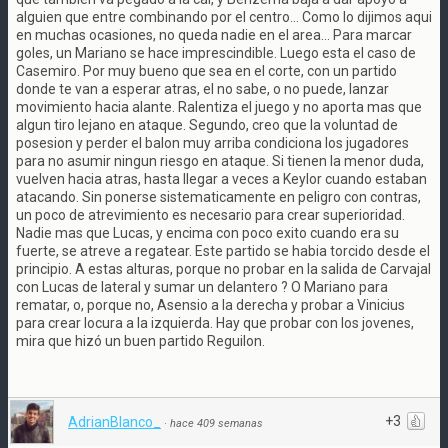
alguien que entre combinando por el centro... Como lo dijimos aqui
en muchas ocasiones, no queda nadie en el area... Para marcar
goles, un Mariano se hace imprescindible. Luego esta el caso de
Casemiro. Por muy bueno que sea en el corte, con un partido
donde te van a esperar atras, el no sabe, o no puede, lanzar
movimiento hacia alante. Ralentiza el juego y no aporta mas que
algun tiro lejano en ataque. Segundo, creo que la voluntad de
posesion y perder el balon muy arriba condiciona los jugadores
para no asumir ningun riesgo en ataque. Si tienen la menor duda,
vuelven hacia atras, hasta llegar a veces a Keylor cuando estaban
atacando. Sin ponerse sistematicamente en peligro con contras,
un poco de atrevimiento es necesario para crear superioridad.
Nadie mas que Lucas, y encima con poco exito cuando era su
fuerte, se atreve a regatear. Este partido se habia torcido desde el
principio. A estas alturas, porque no probar en la salida de Carvajal
con Lucas de lateral y sumar un delantero ? O Mariano para
rematar, o, porque no, Asensio a la derecha y probar a Vinicius
para crear locura a la izquierda. Hay que probar con los jovenes,
mira que hizó un buen partido Reguilon.
+3
AdrianBlanco_
·
hace 409 semanas