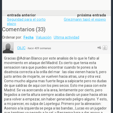
entrada anterior
próxima entrada
Seguridad para el corto
Griezmann tapó el espejo
plazo
Comentarios
(
33
)
Ordenar por:
Fecha
Valuación
Ultima actividad
+6
OliJC
·
hace 409 semanas
Gracias @Adrian Blanco por este analisis de lo que le falto al
movimiento en ataque del Madrid. Es cierto que tenia esta
sensacion rara que puedes encontrar cuando te pones a la
disatncia correcta a la orilla del mar : las olas vienen hacia ti, pero
justo antes de mojarte, se vuelven hacia atras, una y otra vez.
Como mucho alguna mas fuerte llega a salpicarte pero no dudas
de que saldras de aqui con los pies secos. Esto me pasa con este
Madrid. Se va acercando a la area, lentamente por cierto, pero
llegados a cierta altura siempre acaba dando un pase hacia atras
para volver a empezar, sin haber generado peligro alguno. Y esto,
a mi parecer, es culpa de Lopetegui. Primero por la alineacion :
Asensio a la izquierda se pega a las bandas , Lucas es un jugador
que tambien va pegado a la cal, y Benzema baja a dar apoyo a