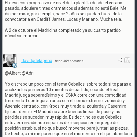
El descenso progresivo de nivel de la plantilla desde el verano
pasado, adquiere tintes dramáticos si además no está Bale. Me
dio por mirar, por ejemplo, hace 2 años se quedan fuera de la
convocatoria en Cardiff James, Lucas y Mariano. Mucha tela.
A 2 de octubre el Madrid ha completado ya su cuarto partido
oficial sin marcar.
+3
davidgdelapena
·
hace 409 semanas
@Albert @Adri
Yo discrepo un poco con el tema Ceballos, sobre todo si te paras a
analizar los primeros 10 minutos de partido, cuando el Real
Madrid juega separadísimo y el CSKA corre con una comodidad
tremenda. Lopetegui arranca con él como extremo izquierdo y
Asensio centrado, con Kroos muy tirado a izquierda y Casemiro
fijo por dentro. El Madrid no abre buenas líneas de pase y las
pérdidas se suceden muy rápido. Es decir, no es que Ceballos
estuviera invadiendo espacios de recepción en un juego de
posición estable, si no que buscó moverse para juntar las piezas.
De hecho, a mí me parece que en el momento en el que abandona