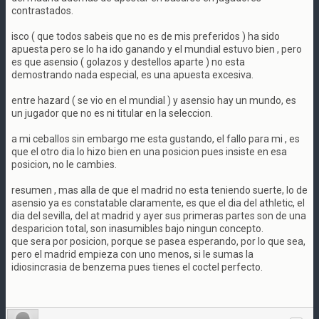
contrastados.
isco ( que todos sabeis que no es de mis preferidos ) ha sido
apuesta pero se lo ha ido ganando y el mundial estuvo bien , pero
es que asensio ( golazos y destellos aparte ) no esta
demostrando nada especial, es una apuesta excesiva.
entre hazard ( se vio en el mundial ) y asensio hay un mundo, es
un jugador que no es ni titular en la seleccion.
a mi ceballos sin embargo me esta gustando, el fallo para mi , es
que el otro dia lo hizo bien en una posicion pues insiste en esa
posicion, no le cambies.
resumen , mas alla de que el madrid no esta teniendo suerte, lo de
asensio ya es constatable claramente, es que el dia del athletic, el
dia del sevilla, del at madrid y ayer sus primeras partes son de una
desparicion total, son inasumibles bajo ningun concepto.
que sera por posicion, porque se pasea esperando, por lo que sea,
pero el madrid empieza con uno menos, si le sumas la
idiosincrasia de benzema pues tienes el coctel perfecto.