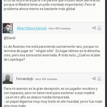
el 20 de la primera parte me parece que incluso debe admirarse,
porque el Madrid tenía un pollo montado importante). Pero el
problema ahora mismo es bastante más global.
+2
Albert Blaya Sensat
·
hace 409 semanas
@David
Lo de Asensio me está pareciendo sumamente raro, porque no
termina de jugar en " ningún sitio". Su lugar idóneo es la derecha,
creo, pero esa zona está reservada. A todo esto, ¿Cuál es el plan
de Lopetegui?
+2
Fernandojb
·
hace 409 semanas
Para mi asensio es la gran decepción, es un jugador revulsivo y
con espacios, pero no tiene nivel para sostener a ese madrid.
- ya el otro año se atasco media temporada.
- un papel digamos muy muy triste en ele mundial, ya no fue malo
sino muy malo.