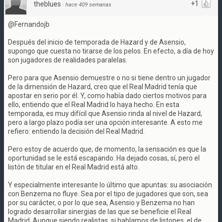
+1
theblues
·
hace 409 semanas
@Fernandojb
Después del inicio de temporada de Hazard y de Asensio,
supongo que cuesta no tirarse de los pelos. En efecto, a día de hoy
son jugadores de realidades paralelas.
Pero para que Asensio demuestre o no si tiene dentro un jugador
de la dimensión de Hazard, creo que el Real Madrid tenía que
apostar en serio por él. Y, como había dado ciertos motivos para
ello, entiendo que el Real Madrid lo haya hecho. En esta
temporada, es muy difícil que Asensio rinda al nivel de Hazard,
pero a largo plazo podía ser una opción interesante. A esto me
refiero: entiendo la decisión del Real Madrid.
Pero estoy de acuerdo que, de momento, la sensación es que la
oportunidad se le está escapando. Ha dejado cosas, sí, pero el
listón de titular en el Real Madrid está alto.
Y especialmente interesante lo último que apuntas: su asociación
con Benzema no fluye. Sea por el tipo de jugadores que son, sea
por su carácter, o por lo que sea, Asensio y Benzema no han
logrado desarrollar sinergias de las que se beneficie el Real
Madrid. Aunque siendo realistas, si hablamos de listones, el de