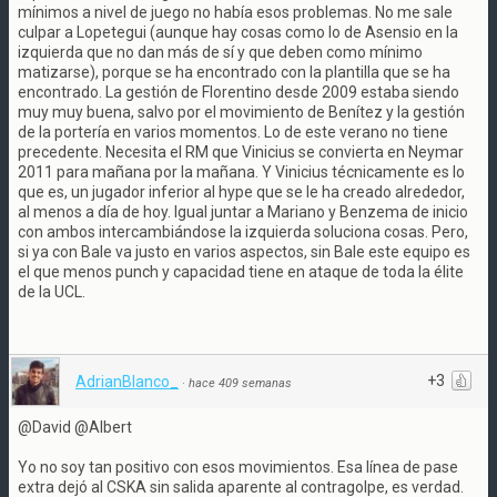
mínimos a nivel de juego no había esos problemas. No me sale
culpar a Lopetegui (aunque hay cosas como lo de Asensio en la
izquierda que no dan más de sí y que deben como mínimo
matizarse), porque se ha encontrado con la plantilla que se ha
encontrado. La gestión de Florentino desde 2009 estaba siendo
muy muy buena, salvo por el movimiento de Benítez y la gestión
de la portería en varios momentos. Lo de este verano no tiene
precedente. Necesita el RM que Vinicius se convierta en Neymar
2011 para mañana por la mañana. Y Vinicius técnicamente es lo
que es, un jugador inferior al hype que se le ha creado alrededor,
al menos a día de hoy. Igual juntar a Mariano y Benzema de inicio
con ambos intercambiándose la izquierda soluciona cosas. Pero,
si ya con Bale va justo en varios aspectos, sin Bale este equipo es
el que menos punch y capacidad tiene en ataque de toda la élite
de la UCL.
+3
AdrianBlanco_
·
hace 409 semanas
@David @Albert
Yo no soy tan positivo con esos movimientos. Esa línea de pase
extra dejó al CSKA sin salida aparente al contragolpe, es verdad.