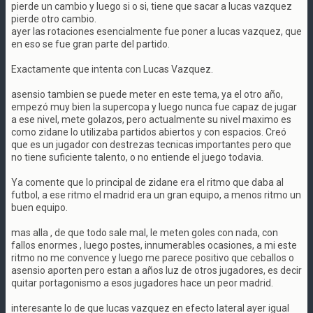
pierde un cambio y luego si o si, tiene que sacar a lucas vazquez
pierde otro cambio.
ayer las rotaciones esencialmente fue poner a lucas vazquez, que
en eso se fue gran parte del partido.
Exactamente que intenta con Lucas Vazquez.
asensio tambien se puede meter en este tema, ya el otro año,
empezó muy bien la supercopa y luego nunca fue capaz de jugar
a ese nivel, mete golazos, pero actualmente su nivel maximo es
como zidane lo utilizaba partidos abiertos y con espacios. Creó
que es un jugador con destrezas tecnicas importantes pero que
no tiene suficiente talento, o no entiende el juego todavia.
Ya comente que lo principal de zidane era el ritmo que daba al
futbol, a ese ritmo el madrid era un gran equipo, a menos ritmo un
buen equipo.
mas alla , de que todo sale mal, le meten goles con nada, con
fallos enormes , luego postes, innumerables ocasiones, a mi este
ritmo no me convence y luego me parece positivo que ceballos o
asensio aporten pero estan a años luz de otros jugadores, es decir
quitar portagonismo a esos jugadores hace un peor madrid.
interesante lo de que lucas vazquez en efecto lateral ayer igual