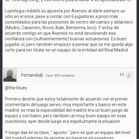
Lopetegui redobló su apuesta por Asensio al darle siempre un
sitio en el once, pese a contar con 6 jugadores a priori más
consolidados para las posiciones de centro del campo y delantero
(Modric, Casemiro, Kroos; Bale, Benzema, Isco). Y estoy de
acuerdo contigo en que Asensio no está devolviendo esa
confianza con (suficientemente) buenas actuaciones. Es buen
jugador, sí, pero también empiezo a pensar que se me queda algo
corto para ser titular en un equipo de la entidad del Real Madrid.
+1
Fernandojb
·
hace 409 semanas
@the blues
Primero decirte que estoy totalmente de acuerdo con el primer
ccomentario del juego aereo, muy importante y basico en este
madrid. es mas la especialidad del madrid era un buen juego de
equipo y con balon, pero tambien un muy buen equipo en esas
cuestiones, ayer desde luego era espeluznante la situacion.
Y luego das en la clave, " aposto " pero es que un equipo del nivel
del madrid ademas de apostar en basarse en jugadores