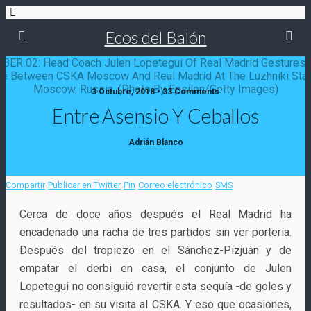
Ecos del Balón
3 Octubre, 2018 • 33 Comments
Entre Asensio Y Ceballos
Adrián Blanco
Compartir
Publicar en Twitter
Pin
Correo electrónico
SMS
Cerca de doce años después el Real Madrid ha
encadenado una racha de tres partidos sin ver portería.
Después del tropiezo en el Sánchez-Pizjuán y de
empatar el derbi en casa, el conjunto de Julen
Lopetegui no consiguió revertir esta sequía -de goles
y
resultados- en su visita al CSKA. Y eso que ocasiones,