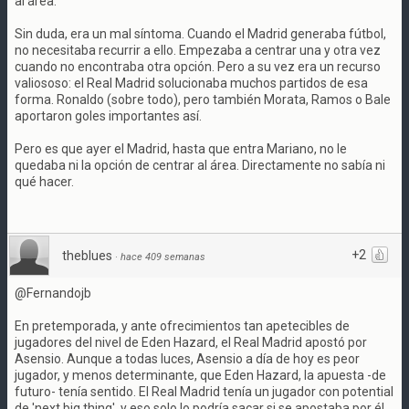
al área.
Sin duda, era un mal síntoma. Cuando el Madrid generaba fútbol,
no necesitaba recurrir a ello. Empezaba a centrar una y otra vez
cuando no encontraba otra opción. Pero a su vez era un recurso
valiososo: el Real Madrid solucionaba muchos partidos de esa
forma. Ronaldo (sobre todo), pero también Morata, Ramos o Bale
aportaron goles importantes así.
Pero es que ayer el Madrid, hasta que entra Mariano, no le
quedaba ni la opción de centrar al área. Directamente no sabía ni
qué hacer.
+2
theblues
·
hace 409 semanas
@Fernandojb
En pretemporada, y ante ofrecimientos tan apetecibles de
jugadores del nivel de Eden Hazard, el Real Madrid apostó por
Asensio. Aunque a todas luces, Asensio a día de hoy es peor
jugador, y menos determinante, que Eden Hazard, la apuesta -de
futuro- tenía sentido. El Real Madrid tenía un jugador con potential
de 'next big thing', y eso solo lo podría sacar si se apostaba por él.