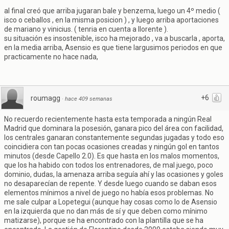
al final creó que arriba jugaran bale y benzema, luego un 4º medio (
isco o ceballos , en la misma posicion ) , y luego arriba aportaciones
de mariano y vinicius. ( tenria en cuenta a llorente ).
su situación es insostenible, isco ha mejorado , va a buscarla , aporta,
en la media arriba, Asensio es que tiene largusimos periodos en que
practicamente no hace nada,
+6
roumagg
·
hace 409 semanas
No recuerdo recientemente hasta esta temporada a ningún Real
Madrid que dominara la posesión, ganara pico del área con facilidad,
los centrales ganaran constantemente segundas jugadas y todo eso
coincidiera con tan pocas ocasiones creadas y ningún gol en tantos
minutos (desde Capello 2.0). Es que hasta en los malos momentos,
que los ha habido con todos los entrenadores, de mal juego, poco
dominio, dudas, la amenaza arriba seguía ahí y las ocasiones y goles
no desaparecían de repente. Y desde luego cuando se daban esos
elementos mínimos a nivel de juego no había esos problemas. No
me sale culpar a Lopetegui (aunque hay cosas como lo de Asensio
en la izquierda que no dan más de sí y que deben como mínimo
matizarse), porque se ha encontrado con la plantilla que se ha