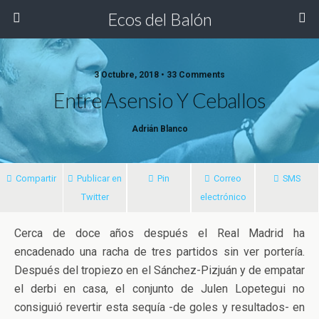
Ecos del Balón
3 Octubre, 2018 • 33 Comments
Entre Asensio Y Ceballos
Adrián Blanco
Compartir
Publicar en
Pin
Correo
SMS
Twitter
electrónico
Cerca de doce años después el Real Madrid ha
encadenado una racha de tres partidos sin ver portería.
Después del tropiezo en el Sánchez-Pizjuán y de empatar
el derbi en casa, el conjunto de Julen Lopetegui no
consiguió revertir esta sequía -de goles
y resultados- en