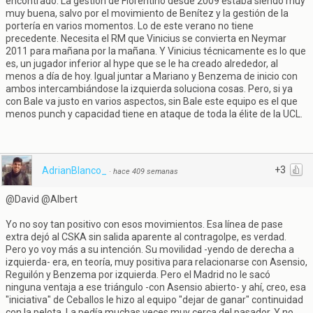
encontrado. La gestión de Florentino desde 2009 estaba siendo muy
muy buena, salvo por el movimiento de Benítez y la gestión de la
portería en varios momentos. Lo de este verano no tiene
precedente. Necesita el RM que Vinicius se convierta en Neymar
2011 para mañana por la mañana. Y Vinicius técnicamente es lo que
es, un jugador inferior al hype que se le ha creado alrededor, al
menos a día de hoy. Igual juntar a Mariano y Benzema de inicio con
ambos intercambiándose la izquierda soluciona cosas. Pero, si ya
con Bale va justo en varios aspectos, sin Bale este equipo es el que
menos punch y capacidad tiene en ataque de toda la élite de la UCL.
+3
AdrianBlanco_
·
hace 409 semanas
@David @Albert
Yo no soy tan positivo con esos movimientos. Esa línea de pase
extra dejó al CSKA sin salida aparente al contragolpe, es verdad.
Pero yo voy más a su intención. Su movilidad -yendo de derecha a
izquierda- era, en teoría, muy positiva para relacionarse con Asensio,
Reguilón y Benzema por izquierda. Pero el Madrid no le sacó
ninguna ventaja a ese triángulo -con Asensio abierto- y ahí, creo, esa
"iniciativa" de Ceballos le hizo al equipo "dejar de ganar" continuidad
con la pelota. La pedía muchas veces muy cerca del pasador. Y no