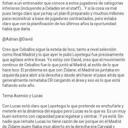
fichan a un entrenador que conoce a estos jugadores de categorías
inferiores (incluyendo a Celades en el staff)... Y si la cosa va mal
pues tengo claro que ya hay un plan B preparado y muchos millones
para reconstruir a base de jugadores contrastados, pero estaba
claro que con la planificación de los últimos años la oportunidad
había que darla.
@Adrian @David
Creo que Ceballos sigue la estela de Isco, tanto a nivel selección
como Real Madrid y lo que ayer le pidió Lopetegui fue precisamente
que agitase entre líneas. Yo estoy con David, creo que el movimiento
continuo de Ceballos fue lo que juntó al Madrid, al estilo de lo que
hace Isco. El problema es que con Zidane, el Madrid se juntaba en
izquierda para abrir a la derecha y desde ahí hacer el pase atrás que
generalmente remataba CR cargando el área y eso es lo que está
faltando este año.
Tema Asensio y Lucas
Con Lucas está claro que Lopetegui lo que pretende es enchufarle y
meterle en la dinámica del equipo pero Lucas es lo que es. Es un muy
buen extremo con capacidad para regatear y centrar...Y ya está. Sin
nadie que remate Lucas no tiene razón de ser porque en el Madrid
de Zidane quien fijaba muy abierto en la derecha era Carvajal y