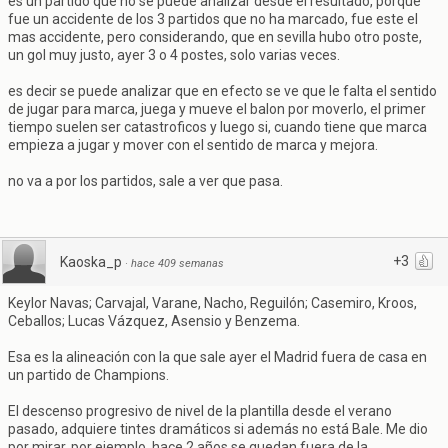
es un partido que no se puede analizar desde el resultado, porque
fue un accidente de los 3 partidos que no ha marcado, fue este el
mas accidente, pero considerando, que en sevilla hubo otro poste,
un gol muy justo, ayer 3 o 4 postes, solo varias veces.
es decir se puede analizar que en efecto se ve que le falta el sentido
de jugar para marca, juega y mueve el balon por moverlo, el primer
tiempo suelen ser catastroficos y luego si, cuando tiene que marca
empieza a jugar y mover con el sentido de marca y mejora.
no va a por los partidos, sale a ver que pasa.
+3
Kaoska_p
·
hace 409 semanas
Keylor Navas; Carvajal, Varane, Nacho, Reguilón; Casemiro, Kroos,
Ceballos; Lucas Vázquez, Asensio y Benzema.
Esa es la alineación con la que sale ayer el Madrid fuera de casa en
un partido de Champions.
El descenso progresivo de nivel de la plantilla desde el verano
pasado, adquiere tintes dramáticos si además no está Bale. Me dio
por mirar, por ejemplo, hace 2 años se quedan fuera de la