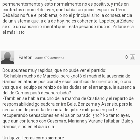
permanentemente y esto normalmente no es positivo, y más en
contextos como el de ayer, que había tan pocos espacios. Pero
Ceballos no fue el problema, o no el principal, sino la consecuencia
de un sistema que, a día de hoy, no es coherente. Lopetegui Zidane
se olió un cansancio mental que... está pesando mucho. Zidane era
el más listo.
0
Faetón
·
hace 409 semanas
Dos apuntes muy rapidos, que no pude ver el partido:
-Se habla mucho de Marcelo, pero ¿notó el madrid la ausencia de
Ramos en ataque posicional y esos cambios de orientacion, o una
vez que el equipo se rehizo de las dudas en el arranque, la ausencia
del de Camas pasó desapercibida?
-También se habla mucho de la marcha de Cristiano y el reparto de
responsabilidad goleadora entre Bale, Benzema y Asensio, pero la
sensacion de perdida de cuota de gol se mitigaria en parte
recuperando sensaciones en el balon parado, ¿no? No tanto ayer,
que aun contando con Casemiro, Mariano y Varane faltaban Bale y
Ramos, sino en el dia a dia.
Un lujazo, leeros como siempre