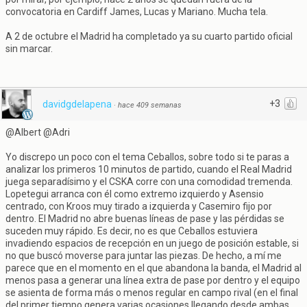
convocatoria en Cardiff James, Lucas y Mariano. Mucha tela.
A 2 de octubre el Madrid ha completado ya su cuarto partido oficial
sin marcar.
+3
davidgdelapena
·
hace 409 semanas
@Albert @Adri
Yo discrepo un poco con el tema Ceballos, sobre todo si te paras a
analizar los primeros 10 minutos de partido, cuando el Real Madrid
juega separadísimo y el CSKA corre con una comodidad tremenda.
Lopetegui arranca con él como extremo izquierdo y Asensio
centrado, con Kroos muy tirado a izquierda y Casemiro fijo por
dentro. El Madrid no abre buenas líneas de pase y las pérdidas se
suceden muy rápido. Es decir, no es que Ceballos estuviera
invadiendo espacios de recepción en un juego de posición estable, si
no que buscó moverse para juntar las piezas. De hecho, a mí me
parece que en el momento en el que abandona la banda, el Madrid al
menos pasa a generar una línea extra de pase por dentro y el equipo
se asienta de forma más o menos regular en campo rival (en el final
del primer tiempo genera varias ocasiones llegando desde ambas