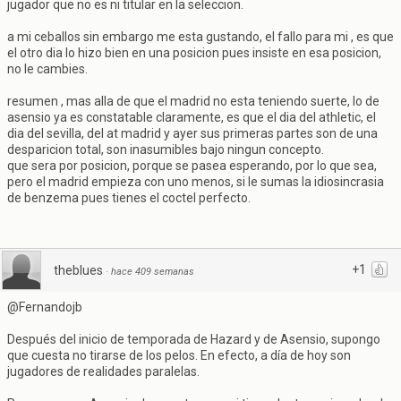
jugador que no es ni titular en la seleccion.
a mi ceballos sin embargo me esta gustando, el fallo para mi , es que
el otro dia lo hizo bien en una posicion pues insiste en esa posicion,
no le cambies.
resumen , mas alla de que el madrid no esta teniendo suerte, lo de
asensio ya es constatable claramente, es que el dia del athletic, el
dia del sevilla, del at madrid y ayer sus primeras partes son de una
desparicion total, son inasumibles bajo ningun concepto.
que sera por posicion, porque se pasea esperando, por lo que sea,
pero el madrid empieza con uno menos, si le sumas la idiosincrasia
de benzema pues tienes el coctel perfecto.
+1
theblues
·
hace 409 semanas
@Fernandojb
Después del inicio de temporada de Hazard y de Asensio, supongo
que cuesta no tirarse de los pelos. En efecto, a día de hoy son
jugadores de realidades paralelas.