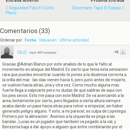
Entrada Anterior
Próxima Entrada
Seguridad Para El Corto
Griezmann Tapó El Espejo
Plazo
Comentarios
(
33
)
Ordenar por:
Fecha
Valuación
Ultima actividad
+6
OliJC
·
hace 409 semanas
Gracias @Adrian Blanco por este analisis de lo que le falto al
movimiento en ataque del Madrid. Es cierto que tenia esta sensacion
rara que puedes encontrar cuando te pones a la disatncia correcta a
la orilla del mar : las olas vienen hacia ti, pero justo antes de mojarte,
se vuelven hacia atras, una y otra vez. Como mucho alguna mas
fuerte llega a salpicarte pero no dudas de que saldras de aqui con
los pies secos. Esto me pasa con este Madrid. Se va acercando a la
area, lentamente por cierto, pero llegados a cierta altura siempre
acaba dando un pase hacia atras para volver a empezar, sin haber
generado peligro alguno. Y esto, a mi parecer, es culpa de Lopetegui.
Primero por la alineacion : Asensio a la izquierda se pega a las
bandas , Lucas es un jugador que tambien va pegado a la cal, y
Benzema baja a dar apoyo a alguien que entre combinando por el