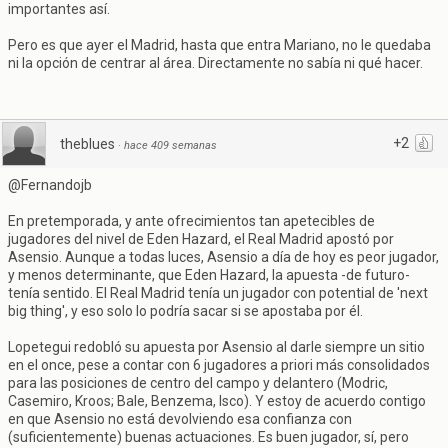
importantes así.
Pero es que ayer el Madrid, hasta que entra Mariano, no le quedaba
ni la opción de centrar al área. Directamente no sabía ni qué hacer.
+2
theblues
·
hace 409 semanas
@Fernandojb
En pretemporada, y ante ofrecimientos tan apetecibles de
jugadores del nivel de Eden Hazard, el Real Madrid apostó por
Asensio. Aunque a todas luces, Asensio a día de hoy es peor jugador,
y menos determinante, que Eden Hazard, la apuesta -de futuro-
tenía sentido. El Real Madrid tenía un jugador con potential de 'next
big thing', y eso solo lo podría sacar si se apostaba por él.
Lopetegui redobló su apuesta por Asensio al darle siempre un sitio
en el once, pese a contar con 6 jugadores a priori más consolidados
para las posiciones de centro del campo y delantero (Modric,
Casemiro, Kroos; Bale, Benzema, Isco). Y estoy de acuerdo contigo
en que Asensio no está devolviendo esa confianza con
(suficientemente) buenas actuaciones. Es buen jugador, sí, pero