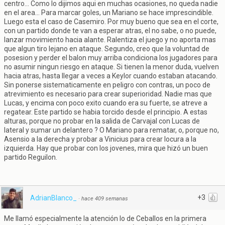
centro... Como lo dijimos aqui en muchas ocasiones, no queda nadie
en el area... Para marcar goles, un Mariano se hace imprescindible.
Luego esta el caso de Casemiro. Por muy bueno que sea en el corte,
con un partido donde te van a esperar atras, el no sabe, o no puede,
lanzar movimiento hacia alante. Ralentiza el juego y no aporta mas
que algun tiro lejano en ataque. Segundo, creo que la voluntad de
posesion y perder el balon muy arriba condiciona los jugadores para
no asumir ningun riesgo en ataque. Si tienen la menor duda, vuelven
hacia atras, hasta llegar a veces a Keylor cuando estaban atacando.
Sin ponerse sistematicamente en peligro con contras, un poco de
atrevimiento es necesario para crear superioridad. Nadie mas que
Lucas, y encima con poco exito cuando era su fuerte, se atreve a
regatear. Este partido se habia torcido desde el principio. A estas
alturas, porque no probar en la salida de Carvajal con Lucas de
lateral y sumar un delantero ? O Mariano para rematar, o, porque no,
Asensio a la derecha y probar a Vinicius para crear locura a la
izquierda. Hay que probar con los jovenes, mira que hizó un buen
partido Reguilon.
+3
AdrianBlanco_
·
hace 409 semanas
Me llamó especialmente la atención lo de Ceballos en la primera