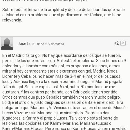
Sobre todo el tema de la amplitud y del uso de las bandas que hace
el Madrid es un problema que sí podíamos decir táctico, que tiene
relevancia.
+2
José Luis
·
hace 409 semanas
En el Madrid falta gol. No hay que acordarse de los que se fueron,
pero sí de los que no vinieron. Ahí está el problema. Si no tienes un 9
goleador y el hombre con más gol, es propenso a lesiones, debes
mirar si hay centrocampistas o extremos con gol. Modric, Kroos,
Llorente y Ceballos no hacen más de 3-4 en el mejor de los casos.
Isco y Asensio llegan a la decena por año. Luego, el Madrid paga la
falta de gol. Solo se explica así. A mí, hubo 70 minutos que me
gustaron. Y los centros por banda, con Odriozola tienen sentido.
Otros centros que puso Ceballos también crearon mucho peligro.
Lo dije el otro día, justo después de la lesión de Bale en el derbi. Era
obligatorio que Mariano y/o Vinicius estuvieran en el once de Moscú.
Lucas Vázquez sin Mariano es un sinsentido. Pierdes a dos
jugadores, a Karim y al propio Lucas. Tal y como está el parte de
lesiones, las opciones son Karim+Mariano, Mariano+Lucas o
Karim+Mariano+Lucas. Pero nunca un Karim+Lucas. Julen me volvió