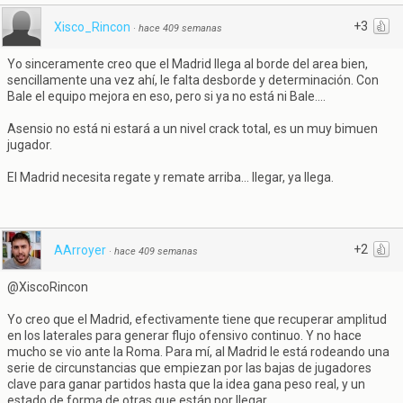
+3
Xisco_Rincon
·
hace 409 semanas
Yo sinceramente creo que el Madrid llega al borde del area bien,
sencillamente una vez ahí, le falta desborde y determinación. Con
Bale el equipo mejora en eso, pero si ya no está ni Bale....
Asensio no está ni estará a un nivel crack total, es un muy bimuen
jugador.
El Madrid necesita regate y remate arriba... llegar, ya llega.
+2
AArroyer
·
hace 409 semanas
@XiscoRincon
Yo creo que el Madrid, efectivamente tiene que recuperar amplitud
en los laterales para generar flujo ofensivo continuo. Y no hace
mucho se vio ante la Roma. Para mí, al Madrid le está rodeando una
serie de circunstancias que empiezan por las bajas de jugadores
clave para ganar partidos hasta que la idea gana peso real, y un
estado de forma de otras que están por llegar.