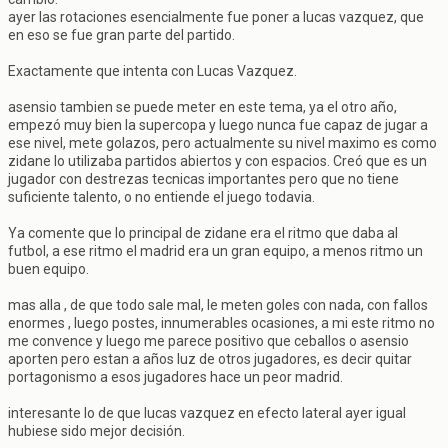
ayer las rotaciones esencialmente fue poner a lucas vazquez, que
en eso se fue gran parte del partido.
Exactamente que intenta con Lucas Vazquez.
asensio tambien se puede meter en este tema, ya el otro año,
empezó muy bien la supercopa y luego nunca fue capaz de jugar a
ese nivel, mete golazos, pero actualmente su nivel maximo es como
zidane lo utilizaba partidos abiertos y con espacios. Creó que es un
jugador con destrezas tecnicas importantes pero que no tiene
suficiente talento, o no entiende el juego todavia.
Ya comente que lo principal de zidane era el ritmo que daba al
futbol, a ese ritmo el madrid era un gran equipo, a menos ritmo un
buen equipo.
mas alla , de que todo sale mal, le meten goles con nada, con fallos
enormes , luego postes, innumerables ocasiones, a mi este ritmo no
me convence y luego me parece positivo que ceballos o asensio
aporten pero estan a años luz de otros jugadores, es decir quitar
portagonismo a esos jugadores hace un peor madrid.
interesante lo de que lucas vazquez en efecto lateral ayer igual
hubiese sido mejor decisión.