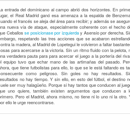
La entrada del dominicano al campo abrió dos horizontes. En prime
lugar, el Real Madrid ganó esa amenaza a la espalda de Benzema
cuando el francés se aleja del área para recibir; y además se asegur
una nueva vía de ataque, especialmente coherente con el hecho d
que Ceballos
se posicionase por izquierda
y Asensio por derecha. Si
embargo, respetando las tres acciones que se acabaron estrelland
contra la madera, al Madrid de Lopetegui le volvieron a faltar bastante
cosas para acercarse a la victoria. Sin un ritmo fluido con la pelota, n
una verdadera pauta para para acercar el juego a la portería del rival
el equipo tuvo que echar mano de las artimañas del pasado. Per
ahora, que tiene futbolistas para ello, lo que se le está faltando es ta
consecuente como peligroso. Sin goles no hay resultados. Si
resultados no hay tiempo. Y sin ello, en esto del fútbol, el destino n
suele ser muy halagüeño. Porque si hay tantos que conducen al jueg
que uno quiere, también existen argumentos que conducen a l
primero. Pero el Madrid, ahora mismo, no tiene ni lo uno ni la otro. 
por ello le urge reencontrarse.