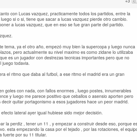
+3
anto con Lucas vazquez, practicamente todos los partidos, entre la
luego si o si, tiene que sacar a lucas vazquez pierde otro cambio.
poner a lucas vazquez, que en eso se fue gran parte del partido.
zquez.
e tema, ya el otro año, empezó muy bien la supercopa y luego nunca
olazos, pero actualmente su nivel maximo es como zidane lo utilizaba
 que es un jugador con destrezas tecnicas importantes pero que no
el juego todavia.
ra el ritmo que daba al futbol, a ese ritmo el madrid era un gran
.
ten goles con nada, con fallos enormes , luego postes, innumerables
ence y luego me parece positivo que ceballos o asensio aporten pero
s decir quitar portagonismo a esos jugadores hace un peor madrid.
efecto lateral ayer igual hubiese sido mejor decisión.
r la perdiz , tener un 11 , y empezar a construir desde eso, porque e
. esta empezando la casa por el tejado , por las rotaciones, el equip
 fuerte por su 11 titular.