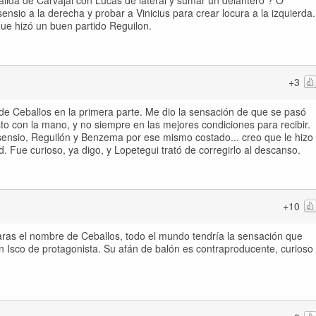
salida de Carvajal con Lucas de lateral y sumar un delantero ? O
nsio a la derecha y probar a Vinicius para crear locura a la izquierda.
ue hizó un buen partido Reguilon.
+3
de Ceballos en la primera parte. Me dio la sensación de que se pasó
sto con la mano, y no siempre en las mejores condiciones para recibir.
ensio, Reguilón y Benzema por ese mismo costado... creo que le hizo
d. Fue curioso, ya digo, y Lopetegui trató de corregirlo al descanso.
+10
paras el nombre de Ceballos, todo el mundo tendría la sensación que
 Isco de protagonista. Su afán de balón es contraproducente, curioso