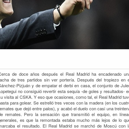
Cerca de doce años después el Real Madrid ha encadenado un
racha de tres partidos sin ver portería. Después del tropiezo en e
Sánchez-Pizjuán y de empatar el derbi en casa, el conjunto de Jule
Lopetegui no consiguió revertir esta sequía -de goles
y resultados- e
su visita al CSKA. Y eso que ocasiones, como tal, el Real Madrid tuv
hasta para golear. Se estrelló tres veces con la madera (en los cuatr
remates que dejó entre palos), y acabó el duelo con casi una treinten
de remates. Pero la sensación que transmitió el equipo, en línea
generales, es que la remontada estaba mucho más lejos de lo qu
marcaba el resultado. El Real Madrid se marchó de Moscú con l