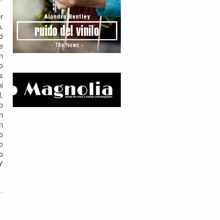
r
,
ó
e
n
o
s
i
,
o
n
n
o
o
o
Y