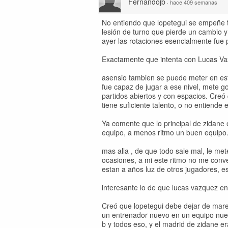
Fernandojb
·
hace 409 semanas
No entiendo que lopetegui se empeñe t
lesión de turno que pierde un cambio y 
ayer las rotaciones esencialmente fue 
Exactamente que intenta con Lucas Va
asensio tambien se puede meter en est
fue capaz de jugar a ese nivel, mete g
partidos abiertos y con espacios. Creó
tiene suficiente talento, o no entiende 
Ya comente que lo principal de zidane e
equipo, a menos ritmo un buen equipo
mas alla , de que todo sale mal, le me
ocasiones, a mi este ritmo no me conv
estan a años luz de otros jugadores, e
interesante lo de que lucas vazquez en 
Creó que lopetegui debe dejar de marea
un entrenador nuevo en un equipo nuevo
b y todos eso, y el madrid de zidane era