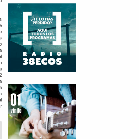
o
s
e
e
s
o
a
l
n
a
2
a
a
c
l
r