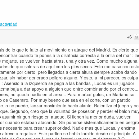
actividad
+6
s de lo que le falto al movimiento en ataque del Madrid. Es cierto que
contrar cuando te pones a la disatncia correcta a la orilla del mar : la
 de mojarte, se vuelven hacia atras, una y otra vez. Como mucho alguna
dudas de que saldras de aqui con los pies secos. Esto me pasa con est
tamente por cierto, pero llegados a cierta altura siempre acaba dando
zar, sin haber generado peligro alguno. Y esto, a mi parecer, es culpa
n : Asensio a la izquierda se pega a las bandas , Lucas es un jugador
zema baja a dar apoyo a alguien que entre combinando por el centro...
nes, no queda nadie en el area... Para marcar goles, un Mariano se
so de Casemiro. Por muy bueno que sea en el corte, con un partido
be, o no puede, lanzar movimiento hacia alante. Ralentiza el juego y no
aque. Segundo, creo que la voluntad de posesion y perder el balon mu
o asumir ningun riesgo en ataque. Si tienen la menor duda, vuelven
ylor cuando estaban atacando. Sin ponerse sistematicamente en peligro
es necesario para crear superioridad. Nadie mas que Lucas, y encima
 atreve a regatear. Este partido se habia torcido desde el principio. A