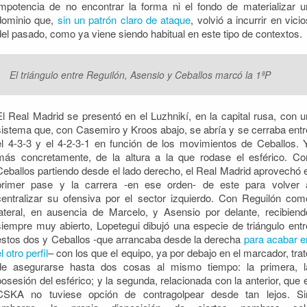
impotencia de no encontrar la forma ni el fondo de materializar u
dominio que,
sin un patrón claro de ataque
, volvió a incurrir en vicio
del pasado, como ya viene siendo habitual en este tipo de contextos.
El triángulo entre Reguilón, Asensio y Ceballos marcó la 1ªP
El Real Madrid se presentó en el Luzhnikí, en la capital rusa, con u
sistema que, con Casemiro y Kroos abajo, se abría y se cerraba entr
el 4-3-3 y el 4-2-3-1 en función de los movimientos de Ceballos. Y
más concretamente, de la altura a la que rodase el esférico. Co
Ceballos partiendo desde el lado derecho, el Real Madrid aprovechó e
primer pase y la carrera -en ese orden- de este para volver 
centralizar su ofensiva por el sector izquierdo. Con Reguilón com
lateral, en ausencia de Marcelo, y Asensio por delante, recibiend
siempre muy abierto, Lopetegui dibujó una especie de triángulo entr
estos dos y Ceballos -que arrancaba desde la derecha
para acabar e
l otro perfil
– con los que el equipo, ya por debajo en el marcador, trat
de asegurarse hasta dos cosas al mismo tiempo: la primera, l
posesión del esférico; y la segunda, relacionada con la anterior, que e
CSKA no tuviese opción de contragolpear desde tan lejos. Si