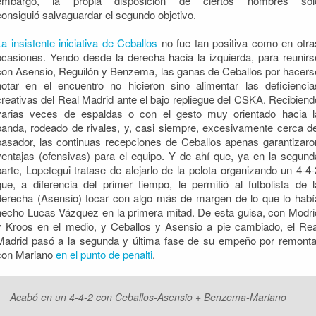
embargo, la propia disposición de ciertos nombres sol
consiguió salvaguardar el segundo objetivo.
La insistente iniciativa de Ceballos
no fue tan positiva como en otra
ocasiones. Yendo desde la derecha hacia la izquierda, para reunirs
con Asensio, Reguilón y Benzema, las ganas de Ceballos por hacers
notar en el encuentro no hicieron sino alimentar las deficiencia
creativas del Real Madrid ante el bajo repliegue del CSKA. Recibiend
varias veces de espaldas o con el gesto muy orientado hacia l
banda, rodeado de rivales, y, casi siempre, excesivamente cerca de
pasador, las continuas recepciones de Ceballos apenas garantizaro
ventajas (ofensivas) para el equipo. Y de ahí que, ya en la segund
parte, Lopetegui tratase de alejarlo de la pelota organizando un 4-4-
que, a diferencia del primer tiempo, le permitió al futbolista de l
derecha (Asensio) tocar con algo más de margen de lo que lo habí
hecho Lucas Vázquez en la primera mitad. De esta guisa, con Modri
y Kroos en el medio, y Ceballos y Asensio a pie cambiado, el Rea
Madrid pasó a la segunda y última fase de su empeño por remonta
con Mariano
en el punto de penalti
.
Acabó en un 4-4-2 con Ceballos-Asensio + Benzema-Mariano