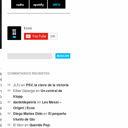
a
COMENTARIOS RECIENTES
l
n
JLFJ
en
PSV, la clave de la victoria
n
Elber Galarga
en
Un central de
o
Klopp
o
danieldepetris
en
Leo Messi –
a
Origen | Ecos
s
Diego Matias Dido
en
El pequeño
e
triunfo de Gio
a
El titon
en
Querido Pep: