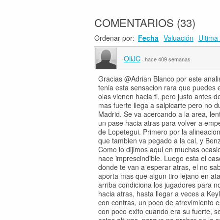
COMENTARIOS
(
33
)
Ordenar por:
Fecha
Valuación
Ultima 
OliJC
·
hace 409 semanas
Gracias @Adrian Blanco por este analisi
tenia esta sensacion rara que puedes en
olas vienen hacia ti, pero justo antes
mas fuerte llega a salpicarte pero no 
Madrid. Se va acercando a la area, len
un pase hacia atras para volver a empe
de Lopetegui. Primero por la alineacio
que tambien va pegado a la cal, y Ben
Como lo dijimos aqui en muchas ocasio
hace imprescindible. Luego esta el ca
donde te van a esperar atras, el no sa
aporta mas que algun tiro lejano en at
arriba condiciona los jugadores para n
hacia atras, hasta llegar a veces a Ke
con contras, un poco de atrevimiento 
con poco exito cuando era su fuerte, se