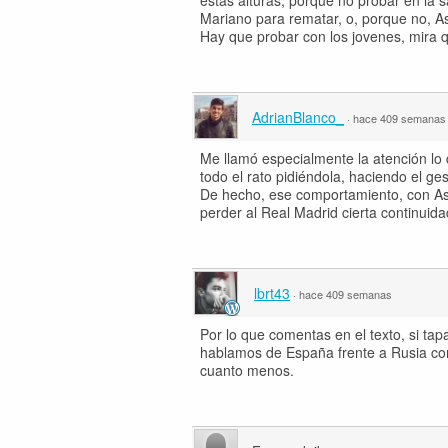
estas alturas, porque no probar en la 
Mariano para rematar, o, porque no, Ase
Hay que probar con los jovenes, mira q
AdrianBlanco_
·
hace 409 semanas
Me llamó especialmente la atención lo 
todo el rato pidiéndola, haciendo el ge
De hecho, ese comportamiento, con As
perder al Real Madrid cierta continuida
lbrt43
·
hace 409 semanas
Por lo que comentas en el texto, si ta
hablamos de España frente a Rusia con
cuanto menos.