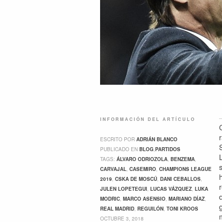
INFORMACIÓN DEL ARTÍCULO
ESCRITO POR
ADRIÁN BLANCO
PUBLICADO EN
BLOG
,
PARTIDOS
TAGS:
ÁLVARO ODRIOZOLA
,
BENZEMA
,
CARVAJAL
,
CASEMIRO
,
CHAMPIONS LEAGUE
2019
,
CSKA DE MOSCÚ
,
DANI CEBALLOS
,
JULEN LOPETEGUI
,
LUCAS VÁZQUEZ
,
LUKA
MODRIC
,
MARCO ASENSIO
,
MARIANO DÍAZ
,
REAL MADRID
,
REGUILÓN
,
TONI KROOS
OCTUBRE 3, 2018