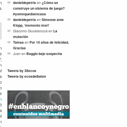
n
danieldepetris
en
¿Cómo se
s
construye un sistema de juego?
#yomequedoencasa
danieldepetris
en
Simeone ante
Klopp, ‘memento mori’
Giacomo Giuralarocca
en
La
mutación
Tomas
en
Por 10 años de felicidad,
n
Gracias
e
Juan
en
Baggio bajo sospecha
,
n
l
Tweets by 38ecos
a
Tweets by ecosdelbalon
o
o
e
n
ó
a
l
n