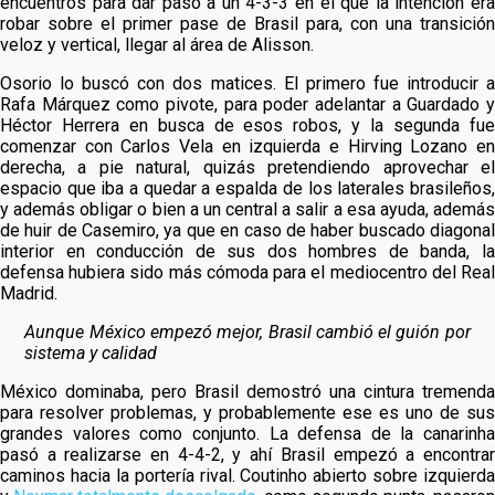
encuentros para dar paso a un 4-3-3 en el que la intención era
robar sobre el primer pase de Brasil para, con una transición
veloz y vertical, llegar al área de Alisson.
Osorio lo buscó con dos matices. El primero fue introducir a
Rafa Márquez como pivote, para poder adelantar a Guardado y
Héctor Herrera en busca de esos robos, y la segunda fue
comenzar con Carlos Vela en izquierda e Hirving Lozano en
derecha, a pie natural, quizás pretendiendo aprovechar el
espacio que iba a quedar a espalda de los laterales brasileños,
y además obligar o bien a un central a salir a esa ayuda, además
de huir de Casemiro, ya que en caso de haber buscado diagonal
interior en conducción de sus dos hombres de banda, la
defensa hubiera sido más cómoda para el mediocentro del Real
Madrid.
Aunque México empezó mejor, Brasil cambió el guión por
sistema y calidad
México dominaba, pero Brasil demostró una cintura tremenda
para resolver problemas, y probablemente ese es uno de sus
grandes valores como conjunto. La defensa de la canarinha
pasó a realizarse en 4-4-2, y ahí Brasil empezó a encontrar
caminos hacia la portería rival. Coutinho abierto sobre izquierda