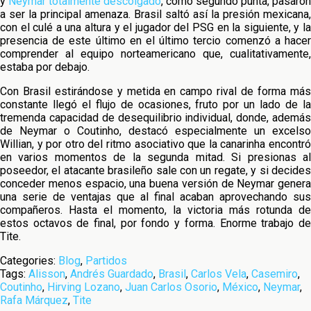
y
Neymar totalmente descolgado
, como segundo punta, pasaron
a ser la principal amenaza. Brasil saltó así la presión mexicana,
con el culé a una altura y el jugador del PSG en la siguiente, y la
presencia de este último en el último tercio comenzó a hacer
comprender al equipo norteamericano que, cualitativamente,
estaba por debajo.
Con Brasil estirándose y metida en campo rival de forma más
constante llegó el flujo de ocasiones, fruto por un lado de la
tremenda capacidad de desequilibrio individual, donde, además
de Neymar o Coutinho, destacó especialmente un excelso
Willian, y por otro del ritmo asociativo que la canarinha encontró
en varios momentos de la segunda mitad. Si presionas al
poseedor, el atacante brasileño sale con un regate, y si decides
conceder menos espacio, una buena versión de Neymar genera
una serie de ventajas que al final acaban aprovechando sus
compañeros. Hasta el momento, la victoria más rotunda de
estos octavos de final, por fondo y forma. Enorme trabajo de
Tite.
Categories:
Blog
,
Partidos
Tags:
Alisson
,
Andrés Guardado
,
Brasil
,
Carlos Vela
,
Casemiro
,
Coutinho
,
Hirving Lozano
,
Juan Carlos Osorio
,
México
,
Neymar
,
Rafa Márquez
,
Tite