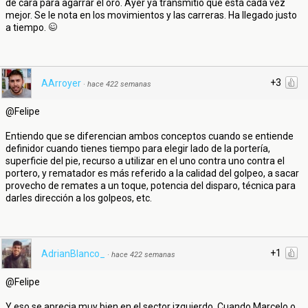
de cara para agarrar el oro. Ayer ya transmitió que está cada vez
mejor. Se le nota en los movimientos y las carreras. Ha llegado justo
a tiempo.
+3
AArroyer
·
hace 422 semanas
@Felipe
Entiendo que se diferencian ambos conceptos cuando se entiende
definidor cuando tienes tiempo para elegir lado de la portería,
superficie del pie, recurso a utilizar en el uno contra uno contra el
portero, y rematador es más referido a la calidad del golpeo, a sacar
provecho de remates a un toque, potencia del disparo, técnica para
darles dirección a los golpeos, etc.
+1
AdrianBlanco_
·
hace 422 semanas
@Felipe
Y eso se aprecia muy bien en el sector izquierdo. Cuando Marcelo o