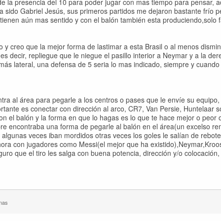
e la presencia del 10 para poder jugar con mas tiempo para pensar,
sido Gabriel Jesús, sus primeros partidos me dejaron bastante frío p
ienen aún mas sentido y con el balón también esta produciendo,solo fa
o y creo que la mejor forma de lastimar a esta Brasil o al menos dismi
es decir, repliegue que le niegue el pasillo interior a Neymar y a la de
 más lateral, una defensa de 5 seria lo mas indicado, siempre y cuando
tra al área para pegarle a los centros o pases que le envíe su equipo,
ortante es conectar con dirección al arco, CR7, Van Persie, Huntelaar s
n el balón y la forma en que lo hagas es lo que te hace mejor o peor o
pre encontraba una forma de pegarle al balón en el área(un excelso r
, algunas veces iban mordidos otras veces los goles le salían de rebote
ora con jugadores como Messi(el mejor que ha existido),Neymar,Kroo
uro que el tiro les salga con buena potencia, dirección y/o colocación,
nas