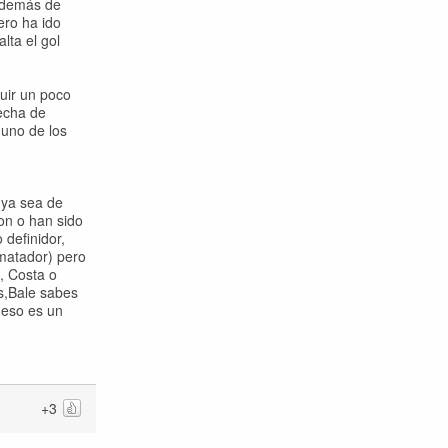
 además de
ero ha ido
lta el gol
nuir un poco
recha de
 uno de los
 ya sea de
on o han sido
 definidor,
ematador) pero
, Costa o
s,Bale sabes
 eso es un
+3