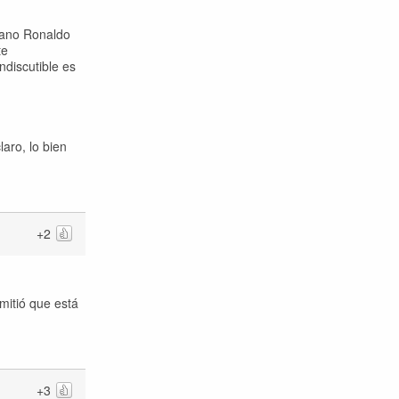
iano Ronaldo
te
ndiscutible es
aro, lo bien
+2
mitió que está
+3