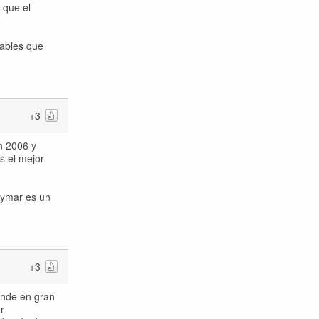
 que el
ables que
+3
n 2006 y
s el mejor
Neymar es un
+3
ende en gran
r