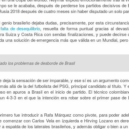
mpo se le acababa, después de perderse los partidos decisivos de Bra
Rusia 2018 después de cuatro meses sin haber disputado un solo parti
genio brasileño dejaba dudas, precisamente, por esta circunstancia
lta de desequilibrio
, resuelta de forma puntual gracias al devas
tra Suiza y Costa Rica con sendas finalizaciones, y puede decirse
uda una solución de emergencia más que válida en un Mundial, pero 
lado los problemas de desborde de Brasil
 deja la sensación de ser imparable, y ese sí es un argumento como
ás allá de la del futbolista del PSG, principal candidato al título. 
uso en apuros a Brasil en el inicio de partido. El técnico colombian
n 4-3-3 en el que la intención era robar sobre el primer pase de B
primero fue introducir a Rafa Márquez como pivote, para poder ade
 comenzar con Carlos Vela en izquierda e Hirving Lozano en derec
 a espalda de los laterales brasileños, y además obligar o bien a un