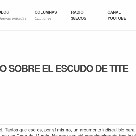
BLOG
COLUMNAS
RADIO
CANAL
38ECOS
YOUTUBE
Nuevas entradas
Opiniones
 SOBRE EL ESCUDO DE TITE
ol. Tantos que ese es, por sí mismo, un argumento indiscutible para
ed en una Copa del Mundo. Neymar explotó emocionalmente tras la
vi