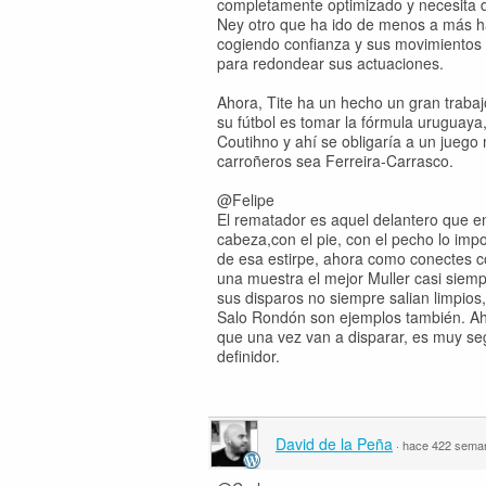
completamente optimizado y necesita d
Ney otro que ha ido de menos a más ha 
cogiendo confianza y sus movimientos t
para redondear sus actuaciones.
Ahora, Tite ha un hecho un gran trabaj
su fútbol es tomar la fórmula uruguaya,
Coutihno y ahí se obligaría a un juego
carroñeros sea Ferreira-Carrasco.
@Felipe
El rematador es aquel delantero que en
cabeza,con el pie, con el pecho lo imp
de esa estirpe, ahora como conectes co
una muestra el mejor Muller casi siem
sus disparos no siempre salian limpios
Salo Rondón son ejemplos también. Ah
que una vez van a disparar, es muy seg
definidor.
David de la Peña
·
hace 422 sema