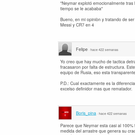
"Neymar explotó emocionalmente tras la
tiempo se le acababa"
Bueno, en mi opiniòn y tratando de s
Messi y CR7 en 4
Felipe
·
hace 422 semanas
Yo creo que hay mucho de tactica detra
fracasaron por falta de estructura. Es
equipo de Rusia, eso esta transparente
P.D.: Cual exactamente es la diferenci
excelso definidor mas que rematador.
Boris_pina
·
hace 422 semanas
Parece que Neymar esta casi al 100% f
medida del arrastre que genera su crac