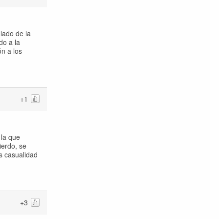
lado de la
do a la
ón a los
+1
 la que
ierdo, se
es casualidad
+3