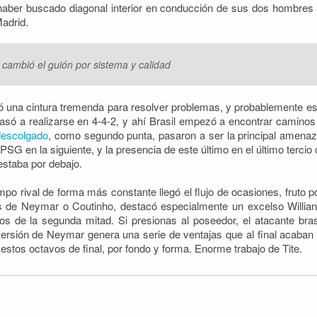
haber buscado diagonal interior en conducción de sus dos hombres 
adrid.
cambió el guión por sistema y calidad
ó una cintura tremenda para resolver problemas, y probablemente e
asó a realizarse en 4-4-2, y ahí Brasil empezó a encontrar caminos ha
descolgado
, como segundo punta, pasaron a ser la principal amenaza
el PSG en la siguiente, y la presencia de este último en el último ter
estaba por debajo.
po rival de forma más constante llegó el flujo de ocasiones, fruto 
ás de Neymar o Coutinho, destacó especialmente un excelso Willian, 
 de la segunda mitad. Si presionas al poseedor, el atacante bras
rsión de Neymar genera una serie de ventajas que al final acaba
estos octavos de final, por fondo y forma. Enorme trabajo de Tite.