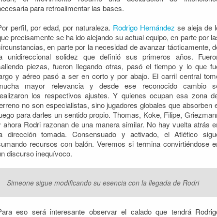
necesaria para retroalimentar las bases.
Por perfil, por edad, por naturaleza.
Rodrigo Hernández
se aleja de l
que precisamente se ha ido alejando su actual equipo, en parte por la
circunstancias, en parte por la necesidad de avanzar tácticamente, d
la unidireccional solidez que definió sus primeros años. Fuero
saliendo piezas, fueron llegando otras, pasó el tiempo y lo que fu
largo y aéreo pasó a ser en corto y por abajo. El carril central tom
mucha mayor relevancia y desde ese reconocido cambio s
realizaron los respectivos ajustes. Y quienes ocupan esa zona de
terreno no son especialistas, sino jugadores globales que absorben e
juego para darles un sentido propio. Thomas, Koke, Filipe, Griezman
y ahora Rodri razonan de una manera similar. No hay vuelta atrás e
la dirección tomada. Consensuado y activado, el Atlético sigu
sumando recursos con balón. Veremos si termina convirtiéndose e
un discurso inequívoco.
Simeone sigue modificando su esencia con la llegada de Rodri
Para eso será interesante observar el calado que tendrá Rodrig