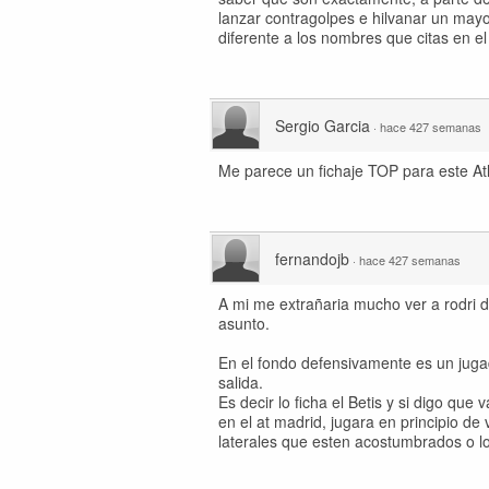
lanzar contragolpes e hilvanar un may
diferente a los nombres que citas en el 
Sergio Garcia
·
hace 427 semanas
Me parece un fichaje TOP para este Atl
fernandojb
·
hace 427 semanas
A mi me extrañaria mucho ver a rodri 
asunto.
En el fondo defensivamente es un jugad
salida.
Es decir lo ficha el Betis y si digo qu
en el at madrid, jugara en principio de 
laterales que esten acostumbrados o los