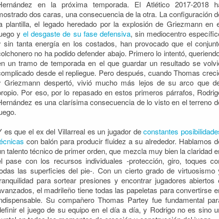
Hernández en la próxima temporada. El Atlético 2017-2018 h
mostrado dos caras, una consecuencia de la otra. La configuración d
la plantilla, el legado heredado por la explosión de Griezmann en e
juego y
el desgaste de su fase defensiva
, sin mediocentro específic
y sin tanta energía en los costados, han provocado que el conjunt
colchonero no ha podido defender abajo. Primero lo intentó, queriendo
en un tramo de temporada en el que guardar un resultado se volvi
complicado desde el repliegue. Pero después, cuando Thomas creci
y Griezmann despertó, vivió mucho más lejos de su arco que de
propio. Por eso, por lo repasado en estos primeros párrafos, Rodrig
Hernández es una clarísima consecuencia de lo visto en el terreno d
juego.
Y es que el ex del Villarreal es un jugador de
constantes posibilidade
técnicas
con balón para producir fluidez a su alrededor. Hablamos d
un talento técnico de primer orden, que mezcla muy bien la claridad e
el pase con los recursos individuales -protección, giro, toques co
todas las superficies del pie-. Con un cierto grado de virtuosismo 
tranquilidad para sortear presiones y encontrar jugadores abiertos 
avanzados, el madrileño tiene todas las papeletas para convertirse e
indispensable. Su compañero Thomas Partey fue fundamental par
definir el juego de su equipo en el día a día, y Rodrigo no es sino u