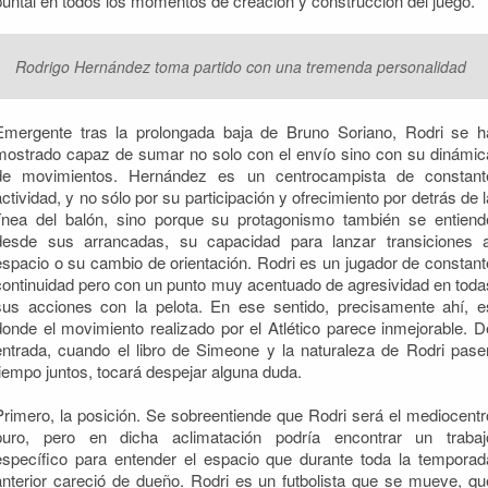
puntal en todos los momentos de creación y construcción del juego.
Rodrigo Hernández toma partido con una tremenda personalidad
Emergente tras la prolongada baja de Bruno Soriano, Rodri se h
mostrado capaz de sumar no solo con el envío sino con su dinámic
de movimientos. Hernández es un centrocampista de constant
actividad, y no sólo por su participación y ofrecimiento por detrás de l
línea del balón, sino porque su protagonismo también se entiend
desde sus arrancadas, su capacidad para lanzar transiciones a
espacio o su cambio de orientación. Rodri es un jugador de constant
continuidad pero con un punto muy acentuado de agresividad en toda
sus acciones con la pelota. En ese sentido, precisamente ahí, e
donde el movimiento realizado por el Atlético parece inmejorable. D
entrada, cuando el libro de Simeone y la naturaleza de Rodri pase
tiempo juntos, tocará despejar alguna duda.
Primero, la posición. Se sobreentiende que Rodri será el mediocentr
puro, pero en dicha aclimatación podría encontrar un trabaj
específico para entender el espacio que durante toda la temporad
anterior careció de dueño. Rodri es un futbolista que se mueve, qu