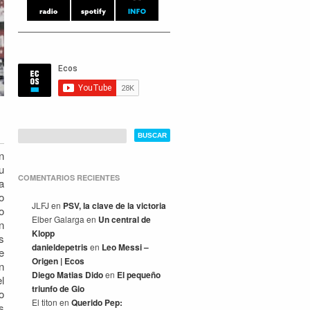
n
u
COMENTARIOS RECIENTES
a
o
JLFJ
en
PSV, la clave de la victoria
o
Elber Galarga
en
Un central de
n
Klopp
s
danieldepetris
en
Leo Messi –
e
Origen | Ecos
n
Diego Matias Dido
en
El pequeño
l
triunfo de Gio
o
El titon
en
Querido Pep:
s