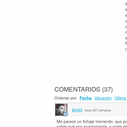
COMENTARIOS
(
37
)
Ordenar por:
Fecha
Valuación
Ultima 
lbrt43
·
hace 427 semanas
Me parece un fichaje tremendo, que pos
saber qué son exactamente, a parte de 