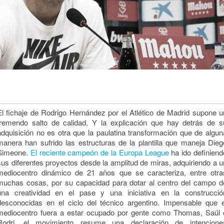
El fichaje de Rodrigo Hernández por el Atlético de Madrid supone u
tremendo salto de calidad. Y la explicación que hay detrás de s
adquisición no es otra que la paulatina transformación que de algun
manera han sufrido las estructuras de la plantilla
que maneja Dieg
Simeone.
El reciente campeón de la Europa League
ha ido definiend
sus diferentes proyectos desde la amplitud de miras, adquiriendo a u
mediocentro dinámico de 21 años que se caracteriza, entre otra
muchas cosas, por su capacidad para dotar al centro del campo d
una creatividad en el pase y una iniciativa en la construcció
desconocidas en el ciclo del técnico argentino. Impensable que e
mediocentro fuera a estar ocupado por gente como Thomas, Saúl 
Rodri, el movimiento resume una declaración de intencione