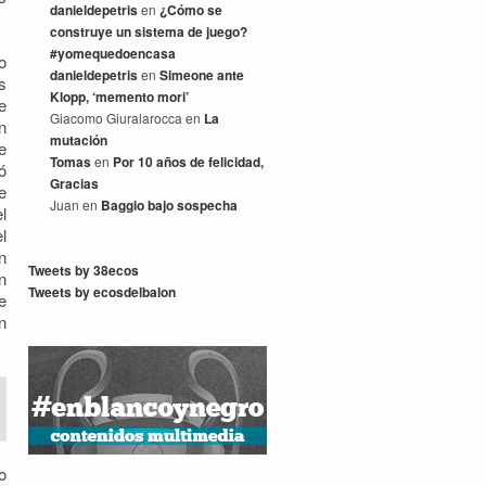
danieldepetris
en
¿Cómo se
construye un sistema de juego?
#yomequedoencasa
o
danieldepetris
en
Simeone ante
s
Klopp, ‘memento mori’
e
Giacomo Giuralarocca
en
La
n
mutación
e
Tomas
en
Por 10 años de felicidad,
ó
Gracias
e
Juan
en
Baggio bajo sospecha
l
l
n
Tweets by 38ecos
n
Tweets by ecosdelbalon
e
n
o