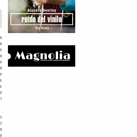
a
a
e
a
e
l
e
s
s
e
n
o
o
a
e