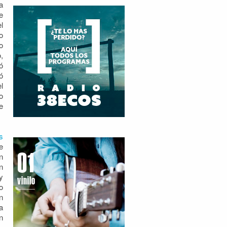
a
e
l
o
o
,
ó
ó
l
o
e
s
e
n
n
y
o
n
a
n