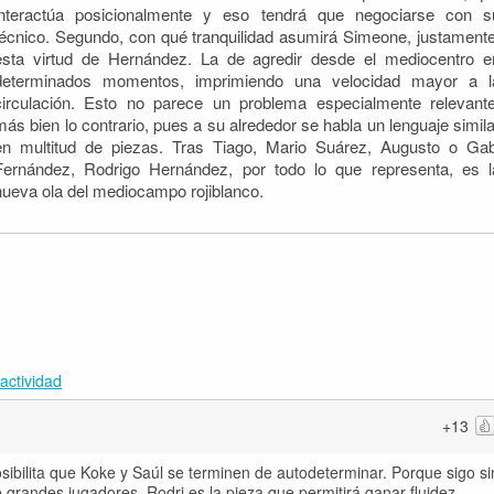
interactúa posicionalmente y eso tendrá que negociarse con s
técnico. Segundo, con qué tranquilidad asumirá Simeone, justamente
esta virtud de Hernández. La de agredir desde el mediocentro e
determinados momentos, imprimiendo una velocidad mayor a l
circulación. Esto no parece un problema especialmente relevante
más bien lo contrario, pues a su alrededor se habla un lenguaje simila
en multitud de piezas. Tras Tiago, Mario Suárez, Augusto o Gab
Fernández, Rodrigo Hernández, por todo lo que representa, es l
nueva ola del mediocampo rojiblanco.
actividad
+13
ibilita que Koke y Saúl se terminen de autodeterminar. Porque sigo si
grandes jugadores. Rodri es la pieza que permitirá ganar fluidez,