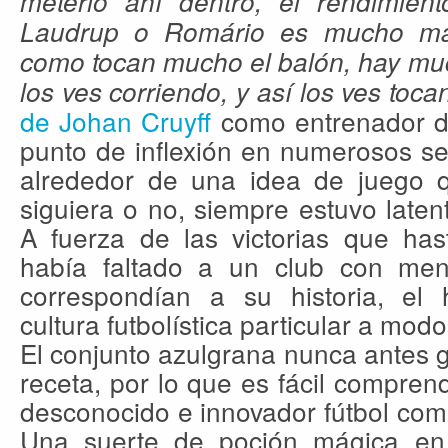
meterlo ahí dentro, el rendimie
Laudrup o Romário es mucho má
como tocan mucho el balón, hay muc
los ves corriendo, y así los ves toc
de Johan Cruyff
como entrenador d
punto de inflexión en numerosos s
alrededor de una idea de juego qu
siguiera o no, siempre estuvo latent
A fuerza de las victorias que h
había faltado a un club con men
correspondían a su historia, el
cultura futbolística particular a modo
El conjunto azulgrana nunca antes 
receta, por lo que es fácil compre
desconocido e innovador fútbol com
Una suerte de poción mágica en 