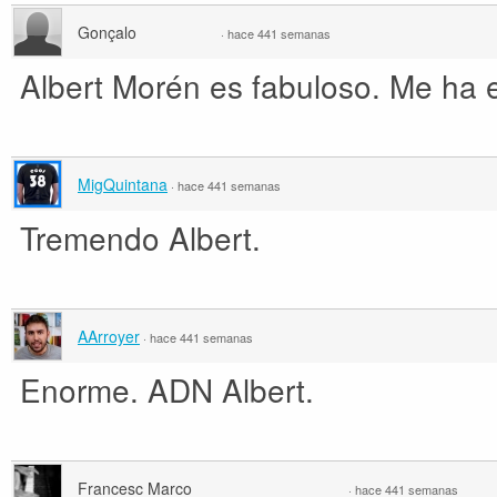
Gonçalo
·
hace 441 semanas
Albert Morén es fabuloso. Me ha 
MigQuintana
·
hace 441 semanas
Tremendo Albert.
AArroyer
·
hace 441 semanas
Enorme. ADN Albert.
Francesc Marco
·
hace 441 semanas