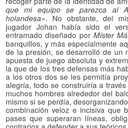
recoger parte de la identidad de a
que mi equipo se parezca al A
«. No obstante, del 
holandesa
jugador Johan había sido el verso
entramado diseñado por
Míster Má
banquillos, y más especialmente aque
de la presión, se desarrolló de un
apuesta de juego absoluta y extre
la que de los tres defensas más hab
a los otros dos se les permitía pr
alegría, todo se construiría a travé
muchos hombres alrededor del baló
mismo si se perdía, desorganizando a
combinación veloz e incisiva que 
pases que superaran líneas, oblig
contrarios a defender a sus teóric