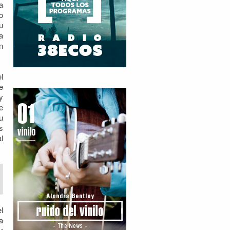
a
o
u
a
n
l
e
y
e
u
s
l
l
a