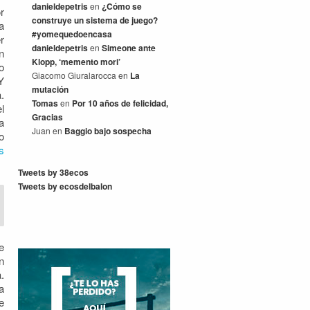
danieldepetris
en
¿Cómo se
r
construye un sistema de juego?
a
#yomequedoencasa
r
danieldepetris
en
Simeone ante
n
Klopp, ‘memento mori’
o
Giacomo Giuralarocca
en
La
Y
mutación
.
Tomas
en
Por 10 años de felicidad,
l
Gracias
a
Juan
en
Baggio bajo sospecha
o
s
Tweets by 38ecos
Tweets by ecosdelbalon
e
n
.
a
e