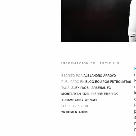
INFORMACIÓN DEL ARTÍCULO
ESCRITO POR
ALEJANDRO ARROYO
PUBLICADO EN
BLOG
,
EQUIPOS
,
FUTBOLISTAS
TAGS:
ALEX IWOBI
,
ARSENAL FC
,
MKHITARYAN
,
ÖZIL
,
PIERRE EMERICK
AUBAMEYANG
,
WENGER
FEBRERO 7, 2018
26 COMENTARIOS