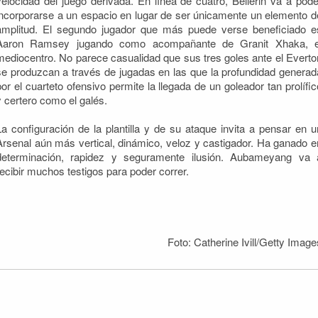
velocidad del juego derivada. En línea de cuatro, Bellerin va a pode
incorporarse a un espacio en lugar de ser únicamente un elemento d
amplitud. El segundo jugador que más puede verse beneficiado e
Aaron Ramsey jugando como acompañante de Granit Xhaka, e
mediocentro. No parece casualidad que sus tres goles ante el Everto
se produzcan a través de jugadas en las que la profundidad generad
por el cuarteto ofensivo permite la llegada de un goleador tan prolífic
y certero como el galés.
La configuración de la plantilla y de su ataque invita a pensar en u
Arsenal aún más vertical, dinámico, veloz y castigador. Ha ganado e
determinación, rapidez y seguramente ilusión. Aubameyang va 
recibir muchos testigos para poder correr.
Foto: Catherine Ivill/Getty Image