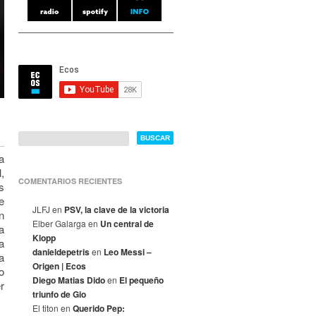
a
,
COMENTARIOS RECIENTES
s
e
JLFJ
en
PSV, la clave de la victoria
n
Elber Galarga
en
Un central de
a
Klopp
a
danieldepetris
en
Leo Messi –
a
Origen | Ecos
o
Diego Matias Dido
en
El pequeño
r
triunfo de Gio
El titon
en
Querido Pep: