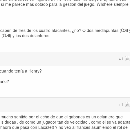
s sí me parece más dotado para la gestión del juego. Wilshere siempre
o caben de tres de los cuatro atacantes, ¿no? O dos mediapuntas (Özil 
(Özil) y los dos delanteros.
+1
 cuando tenía a Henry?
arlo?
+1
e mucho sentido por el echo de que el gabones es un delantero que
mis dudas , de como un jugador tan de velocidad , como el se va adapt
 y haora que pasa con Lacazett ? no veo al frances asumiendo el rol de