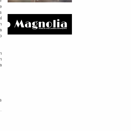
r
e
s
l
n
a
o
n
n
a
s