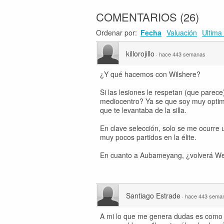
COMENTARIOS
(
26
)
Ordenar por:
Fecha
Valuación
Ultima 
killorojillo
·
hace 443 semanas
¿Y qué hacemos con Wilshere?
Si las lesiones le respetan (que parec
mediocentro? Ya se que soy muy optimi
que te levantaba de la silla.
En clave selección, solo se me ocurre 
muy pocos partidos en la élite.
En cuanto a Aubameyang, ¿volverá Weng
Santiago Estrade
·
hace 443 sema
A mi lo que me genera dudas es como c