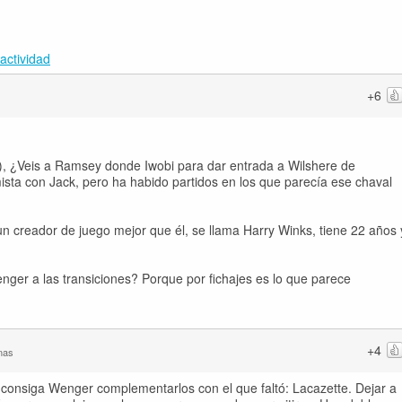
actividad
+6
e), ¿Veis a Ramsey donde Iwobi para dar entrada a Wilshere de
sta con Jack, pero ha habido partidos en los que parecía ese chaval
un creador de juego mejor que él, se llama Harry Winks, tiene 22 años 
er a las transiciones? Porque por fichajes es lo que parece
+4
nas
onsiga Wenger complementarlos con el que faltó: Lacazette. Dejar a