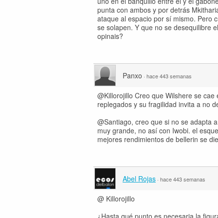
uno en el banquillo entre él y el gabo
punta con ambos y por detrás Mkithari
ataque al espacio por sí mismo. Pero 
se solapen. Y que no se desequilibre el
opinais?
Panxo
·
hace 443 semanas
@Killorojillo Creo que Wilshere se cae
replegados y su fragilidad invita a no d
@Santiago, creo que si no se adapta a 
muy grande, no así con Iwobi. el esqu
mejores rendimientos de bellerin se die
Abel Rojas
·
hace 443 semanas
@ Killorojillo
¿Hasta qué punto es necesaria la figur