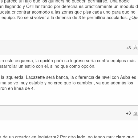
nés parece un lujo que los gunners no pueden permitirse. Una doble
an llegando y Ozil lanzando por derecha es prácticamente un módulo 
cuesta encontrar acomodo a las zonas que pisa cada uno para que no
 equipo. No sé si volver a la defensa de 3 le permitiría acoplarlos. ¿Qu
+3
 en este esquema, la opción para su ingreso sería contra equipos más
esarrollar un estilo con el, si no que como opción.
la izquierda, Lacazette será banca, la diferencia de nivel con Auba es
ema se ve muy estable y no creo que lo cambien, ya que además los
ron en línea de 4.
+3
a de un creador en Inglaterra? Por otro lado, no tengo muy claro que