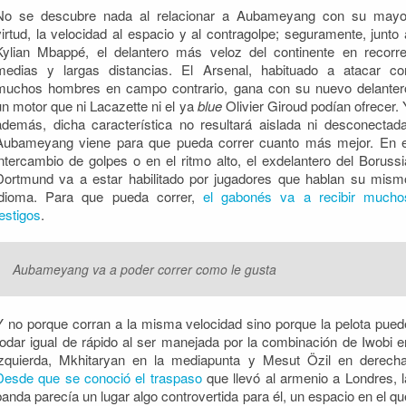
No se descubre nada al relacionar a Aubameyang con su mayo
virtud, la velocidad al espacio y al contragolpe; seguramente, junto 
Kylian Mbappé, el delantero más veloz del continente en recorre
medias y largas distancias. El Arsenal, habituado a atacar co
muchos hombres en campo contrario, gana con su nuevo delanter
un motor que ni Lacazette ni el ya
blue
Olivier Giroud podían ofrecer. 
además, dicha característica no resultará aislada ni desconectada
Aubameyang viene para que pueda correr cuanto más mejor. En e
intercambio de golpes o en el ritmo alto, el exdelantero del Borussi
Dortmund va a estar habilitado por jugadores que hablan su mism
idioma. Para que pueda correr,
el gabonés va a recibir mucho
testigos
.
Aubameyang va a poder correr como le gusta
Y no porque corran a la misma velocidad sino porque la pelota pued
rodar igual de rápido al ser manejada por la combinación de Iwobi e
izquierda, Mkhitaryan en la mediapunta y Mesut Özil en derecha
Desde que se conoció el traspaso
que llevó al armenio a Londres, l
banda parecía un lugar algo controvertida para él, un espacio en el qu