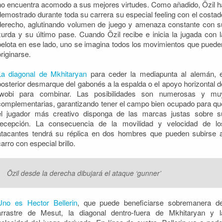
no encuentra acomodo a sus mejores virtudes. Como añadido, Özil h
demostrado durante toda su carrera su especial feeling con el costad
derecho, aglutinando volumen de juego y amenaza constante con s
zurda y su último pase. Cuando Özil recibe e inicia la jugada con l
pelota en ese lado, uno se imagina todos los movimientos que puede
originarse.
La diagonal de Mkhitaryan
para ceder la mediapunta al alemán, e
posterior desmarque del gabonés a la espalda o el apoyo horizontal d
Iwobi para combinar. Las posibilidades son numerosas y mu
complementarias, garantizando tener el campo bien ocupado para qu
el jugador más creativo disponga de las marcas justas sobre s
recepción. La consecuencia de la movilidad y velocidad de lo
atacantes tendrá su réplica en dos hombres que pueden subirse a
carro con especial brillo.
Özil desde la derecha dibujará el ataque ‘gunner’
Uno es Hector Bellerin
, que puede beneficiarse sobremanera de
arrastre de Mesut, la diagonal dentro-fuera de Mkhitaryan y l