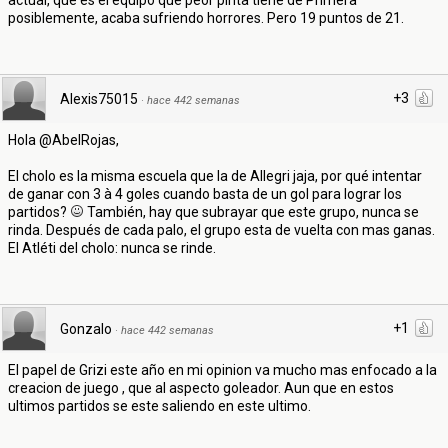
actual, que es el equipo que peor pinta tiene de Primera
posiblemente, acaba sufriendo horrores. Pero 19 puntos de 21.
+3
Alexis75015
·
hace 442 semanas
Hola @AbelRojas,
El cholo es la misma escuela que la de Allegri jaja, por qué intentar
de ganar con 3 à 4 goles cuando basta de un gol para lograr los
partidos?
También, hay que subrayar que este grupo, nunca se
rinda. Después de cada palo, el grupo esta de vuelta con mas ganas.
El Atléti del cholo: nunca se rinde.
+1
Gonzalo
·
hace 442 semanas
El papel de Grizi este año en mi opinion va mucho mas enfocado a la
creacion de juego , que al aspecto goleador. Aun que en estos
ultimos partidos se este saliendo en este ultimo.