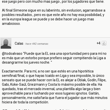
ese juego pero con mucho mas juego , por los jugadores que tiene.
Al final Simeone sigue en su laberinto, sin evolucion, agarrandose a
posibles resultados , pero es que este año no hay esa posibilidad, y
en la europa league se puede y se debe hacer un juego mas
amabicioso.
+4
Calas
·
hace 442 semanas
@todoalvaso "Puede que la EL sea una oportunidad pero para mí no
es más que un estorbo porque prefiero seguir compitiendo la Liga a
desangrarme los jueves noche. "
Exactamente. Para mí, a no ser que estés en una hipotética
semifinal/final, o que hayas tcaído en Liga y sea imposible, lo único
sensato que se puede hacer con la EL es alejar a Oblak, Godín, Filipe,
Gabi, Koke-Saúl, Griezmann y Costa lo máximo posible de ella. Ha
quedado, tras el mercado invernal, una plantilla algo larga y bien
aprovechable para ir luchando por esos lugares ignotos. Gaitán,
personalmente, me satisfaría que fuera el jugador que más minutos
hiciera de toda la competición.