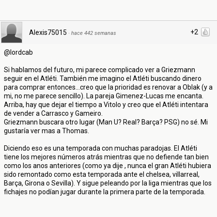
+2
Alexis75015
·
hace 442 semanas
@lordcab
Si hablamos del futuro, mi parece complicado ver a Griezmann
seguir en el Atléti. También me imagino el Atléti buscando dinero
para comprar entonces...creo que la prioridad es renovar a Oblak (y a
mi, no me parece sencillo). La pareja Gimenez-Lucas me encanta.
Arriba, hay que dejar el tiempo a Vitolo y creo que el Atléti intentara
de vender a Carrasco y Gameiro.
Griezmann buscara otro lugar (Man U? Real? Barça? PSG) no sé. Mi
gustaría ver mas a Thomas.
Diciendo eso es una temporada con muchas paradojas. El Atléti
tiene los mejores números atrás mientras que no defiende tan bien
como los anos anteriores (como ya dije , nunca el gran Atléti hubiera
sido remontado como esta temporada ante el chelsea, villarreal,
Barça, Girona o Sevilla). Y sigue peleando por la liga mientras que los
fichajes no podían jugar durante la primera parte de la temporada.