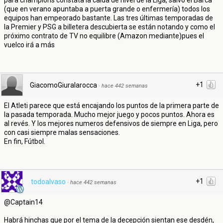
para champions constata la caída de nivel de la Liga, salvo el Barca
(que en verano apuntaba a puerta grande o enfermería) todos los
equipos han empeorado bastante. Las tres últimas temporadas de
la Premier y PSG a billetera descubierta se están notando y como el
próximo contrato de TV no equilibre (Amazon mediante)pues el
vuelco irá a más
+1
GiacomoGiuralarocca
·
hace 442 semanas
El Atleti parece que está encajando los puntos de la primera parte de
la pasada temporada. Mucho mejor juego y pocos puntos. Ahora es
al revés. Y los mejores numeros defensivos de siempre en Liga, pero
con casi siempre malas sensaciones.
En fin, Fútbol.
+1
todoalvaso
·
hace 442 semanas
@Captain14
Habrá hinchas que por el tema de la decepción sientan ese desdén,