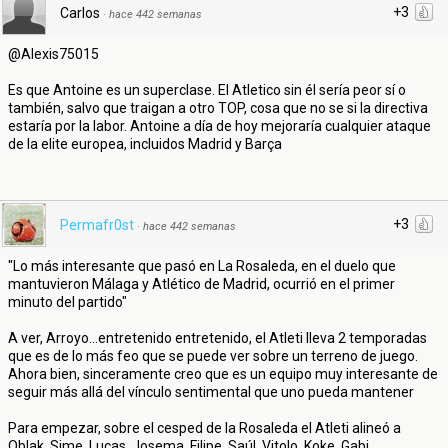
+3
Carlos
·
hace 442 semanas
@Alexis75015
Es que Antoine es un superclase. El Atletico sin él sería peor sí o
también, salvo que traigan a otro TOP, cosa que no se si la directiva
estaría por la labor. Antoine a día de hoy mejoraría cualquier ataque
de la elite europea, incluidos Madrid y Barça
+3
Permafr0st
·
hace 442 semanas
"Lo más interesante que pasó en La Rosaleda, en el duelo que
mantuvieron Málaga y Atlético de Madrid, ocurrió en el primer
minuto del partido"
A ver, Arroyo...entretenido entretenido, el Atleti lleva 2 temporadas
que es de lo más feo que se puede ver sobre un terreno de juego.
Ahora bien, sinceramente creo que es un equipo muy interesante de
seguir más allá del vínculo sentimental que uno pueda mantener
Para empezar, sobre el cesped de la Rosaleda el Atleti alineó a
Oblak, Sime, Lucas, Josema, Filipe, Saúl, Vitolo, Koke, Gabi,