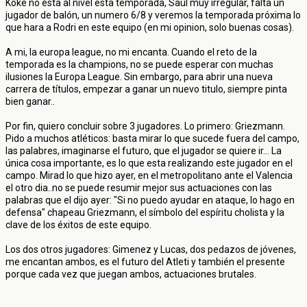
Koke no esta al nivel esta temporada, Saul muy irregular, falta un
jugador de balón, un numero 6/8 y veremos la temporada próxima lo
que hara a Rodri en este equipo (en mi opinion, solo buenas cosas).
A mi, la europa league, no mi encanta. Cuando el reto de la
temporada es la champions, no se puede esperar con muchas
ilusiones la Europa League. Sin embargo, para abrir una nueva
carrera de títulos, empezar a ganar un nuevo titulo, siempre pinta
bien ganar..
Por fin, quiero concluir sobre 3 jugadores. Lo primero: Griezmann.
Pido a muchos atléticos: basta mirar lo que sucede fuera del campo,
las palabres, imaginarse el futuro, que el jugador se quiere ir... La
única cosa importante, es lo que esta realizando este jugador en el
campo. Mirad lo que hizo ayer, en el metropolitano ante el Valencia
el otro dia..no se puede resumir mejor sus actuaciones con las
palabras que el dijo ayer: "Si no puedo ayudar en ataque, lo hago en
defensa" chapeau Griezmann, el símbolo del espíritu cholista y la
clave de los éxitos de este equipo.
Los dos otros jugadores: Gimenez y Lucas, dos pedazos de jóvenes,
me encantan ambos, es el futuro del Atleti y también el presente
porque cada vez que juegan ambos, actuaciones brutales.