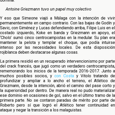
dominar.
Antoine Griezmann tuvo un papel muy colectivo
Y eso que Simeone viajó a Málaga con la intención de vivir
permanentemente en campo contrario. Con las bajas de Godín y
Savic, con Giménez y Lucas defendiendo arriba, Filipe Luis en el
costado izquierdo, Koke en banda y Griezmann en apoyo, el
‘Cholo’ sumó cinco centrocampistas en la medular. Su plan era
mantener la pelota y templar el choque, que podía intuirse
intenso por las necesidades locales. De esta disposición
rojiblanca deben destacarse algunas cosas.
La primera residió en un recuperado intervencionismo por parte
del crack francés, que jugó como un verdadero centrocampista,
rememorando los inicios de la temporada 2016-2017. Junto a
muchos posibles socios, y
con Costa
y Vitolo tratando d
profundizar y ampliar a lo ancho el terreno, el Atlético de
Griezmann, desde la intención, abrió el camino del pase corto y
la superioridad por dentro. De manera real no pudo materializar
ese dominio en ocasiones de gol, salvo en el último tramo de la
primera parte. No se contaron paradas de mérito por parte de
Roberto pero sí que logró el Atlético tener continuidad en
ataque y negar la transición a los malaguistas.