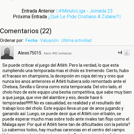
Entrada Anterior
#MinutoLiga - Jornada 23
Próxima Entrada
¿Qué Le Pide Cristiano A Zidane?
Comentarios
(
22
)
Ordenar por:
Fecha
Valuación
Ultima actividad
+4
Alexis75015
·
hace 442 semanas
Se puede criticar el juego del Atléti. Pero la verdad, lo que esta
cumpliendo una temporada mas el cholo es tremendo. Cierto, hubo
el fracaso en champions, la decepción en copa del rey y creo que
nunca los anos anteriores el Atléti hubiera sido remontado ante el
Chelsea, Sevilla o Girona como esta temporada. Del otro lado, el
cholo hizo de este equipo una bestia competitiva, que sabe muy bien
a que juega, que vive del alambre y eso, desde hace 6
temporadas!!!!!!!! No es casualidad, es realidad y el resultado del
trabajo loco del cholo. Este equipo lleva un par de anos jugando y
ganando así. Luego, se puede decir que el Atléti con el balón, se
puede esperar mucho mas sobre todo ante rivales tan flojo como el
Malaga ayer. Por qué el Atléti tiene tan de dificultades con la pelota?
Lo sabemos todos, hay muchas carencias en el centro del campo.