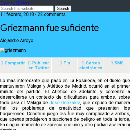
Ecos del Balón
11 febrero, 2018 • 22 comments
Griezmann fue suficiente
Alejandro Arroyo
Compartir
Publicar
Pin
Correo
SMS
en Twitter
electrónico
Lo más interesante que pasó en La Rosaleda, en el duelo que
mantuvieron Málaga y Atlético de Madrid, ocurrió en el primer
minuto del partido. El Atlético se adelantó y comenzó a
desarrollarse un contexto de dificultades para ambos, sobre
todo para el Málaga
de
José González
, que expuso de maner
fiel los problemas de creatividad que presentan los
boquerones. Construir juego les fue muy complicado a ambos,
que apenas produjeron situaciones de peligro en toda la tarde.
En ningún momento se apreció que uno y otro podían acelerar ni