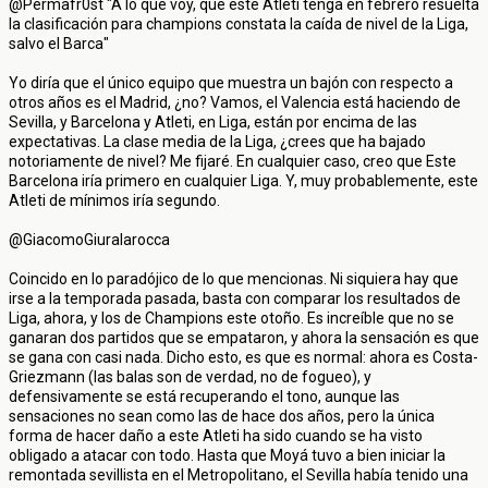
@Permafr0st "A lo que voy, que este Atleti tenga en febrero resuelta
la clasificación para champions constata la caída de nivel de la Liga,
salvo el Barca"
Yo diría que el único equipo que muestra un bajón con respecto a
otros años es el Madrid, ¿no? Vamos, el Valencia está haciendo de
Sevilla, y Barcelona y Atleti, en Liga, están por encima de las
expectativas. La clase media de la Liga, ¿crees que ha bajado
notoriamente de nivel? Me fijaré. En cualquier caso, creo que Este
Barcelona iría primero en cualquier Liga. Y, muy probablemente, este
Atleti de mínimos iría segundo.
@GiacomoGiuralarocca
Coincido en lo paradójico de lo que mencionas. Ni siquiera hay que
irse a la temporada pasada, basta con comparar los resultados de
Liga, ahora, y los de Champions este otoño. Es increíble que no se
ganaran dos partidos que se empataron, y ahora la sensación es que
se gana con casi nada. Dicho esto, es que es normal: ahora es Costa-
Griezmann (las balas son de verdad, no de fogueo), y
defensivamente se está recuperando el tono, aunque las
sensaciones no sean como las de hace dos años, pero la única
forma de hacer daño a este Atleti ha sido cuando se ha visto
obligado a atacar con todo. Hasta que Moyá tuvo a bien iniciar la
remontada sevillista en el Metropolitano, el Sevilla había tenido una