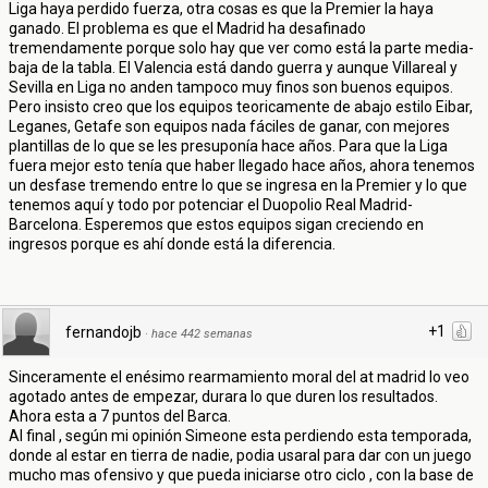
Liga haya perdido fuerza, otra cosas es que la Premier la haya
ganado. El problema es que el Madrid ha desafinado
tremendamente porque solo hay que ver como está la parte media-
baja de la tabla. El Valencia está dando guerra y aunque Villareal y
Sevilla en Liga no anden tampoco muy finos son buenos equipos.
Pero insisto creo que los equipos teoricamente de abajo estilo Eibar,
Leganes, Getafe son equipos nada fáciles de ganar, con mejores
plantillas de lo que se les presuponía hace años. Para que la Liga
fuera mejor esto tenía que haber llegado hace años, ahora tenemos
un desfase tremendo entre lo que se ingresa en la Premier y lo que
tenemos aquí y todo por potenciar el Duopolio Real Madrid-
Barcelona. Esperemos que estos equipos sigan creciendo en
ingresos porque es ahí donde está la diferencia.
+1
fernandojb
·
hace 442 semanas
Sinceramente el enésimo rearmamiento moral del at madrid lo veo
agotado antes de empezar, durara lo que duren los resultados.
Ahora esta a 7 puntos del Barca.
Al final , según mi opinión Simeone esta perdiendo esta temporada,
donde al estar en tierra de nadie, podia usaral para dar con un juego
mucho mas ofensivo y que pueda iniciarse otro ciclo , con la base de