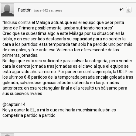
+1
Faetón
·
hace 442 semanas
"Incluso contra el Málaga actual, que es el equipo que peor pinta
tiene de Primera posiblemente, acaba sufriendo horrores"
Creo que se subestima algo a este Málaga por su situación en la
tabla, y en ese sentido destacaría su capacidad para no perder la
cara a los partidos: esta temporada tan solo ha perdido uno por más
de dos goles, y fue ante ese Valencia tan efervescente de las
primeras jornadas.
No digo que esto sea suficiente para salvar la categoría, pero vender
cara la derrota jornada tras jornadas es el clavo al que el equipo se
está agarrado ahora mismo. Por poner un contraejemplo, la UDLP en
los ultimos 6-8 partidos de la temporada pasada encaja goleada tras
goleada, salvándose gracias al botin obtenido en las jornadas
anteriores: en esa rectangular final a ella resultó un bálsamo para
sus sucesivos rivales
@captain14
No ya ganar la EL, a mi lo que me haría muchísima ilusión es
competirla partido a partido.