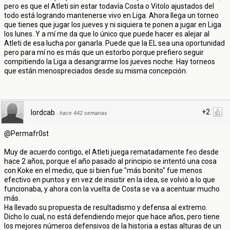
pero es que el Atleti sin estar todavía Costa o Vitolo ajustados del
todo está logrando mantenerse vivo en Liga. Ahora llega un torneo
que tienes que jugar los jueves y ni siquiera te ponen a jugar en Liga
los lunes. Y a mí me da que lo único que puede hacer es alejar al
Atleti de esa lucha por ganarla. Puede que la EL sea una oportunidad
pero para mí no es más que un estorbo porque prefiero seguir
compitiendo la Liga a desangrarme los jueves noche. Hay torneos
que están menospreciados desde su misma concepción.
+2
lordcab
·
hace 442 semanas
@Permafr0st
Muy de acuerdo contigo, el Atleti juega rematadamente feo desde
hace 2 años, porque el año pasado al principio se intentó una cosa
con Koke en el medio, que si bien fue "más bonito" fue menos
efectivo en puntos y en vez de insistir en la idea, se volvió a lo que
funcionaba, y ahora con la vuelta de Costa se va a acentuar mucho
más.
Ha llevado su propuesta de resultadismo y defensa al extremo.
Dicho lo cual, no está defendiendo mejor que hace años, pero tiene
los mejores números defensivos de la historia a estas alturas de un