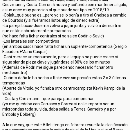
Griezmann y Costa. Con un 5 nuevo y soñando con mantener al galo,
es un once muy parecido al que puede ser tipo en 2018/19
-Oblak...qué bueno es....pero yo se lo ponía a tiro al Chelsea a cambio
de Courtois (y si fuéramos listos algo de dinero extra)
-La pareja Lucas-Josema volvió a jugar junta y volvió a demostrar
que están sobradamente preparados
(no hace falta fichar centrales si no salen Godín o Savic)
-Los laterales son competitivos
(en ambos casos hace falta fichar un suplente/competencia (Sergio
Escudero+Mario Gaspar)
-Gabi merece un monumento, pero el equipo no puede crecer si
sigue siendo pieza clave y jugándose el 80% de los minutos
(Además de Rodri me sigue pareciendo necesario fichar otro
mediocentro)
-Cuánto daño le ha hecho a Koke vivir sin presión estas 2 o 3 últimas
temporadas
(Aparte de Vitolo, yo fichaba otro centrocampista Kevin Kampl de la
vida)
- Costa y Griezmann....que pareja para campeonar
(yo me quedaba con Carrasco y Correa si no le importa ser un
microondas toda su vida, daba salida a Torres, Gameiro y a por
Embolo y Dolberg)
A lo que voy, que este Atleti tenga en febrero resuelta la clasificación