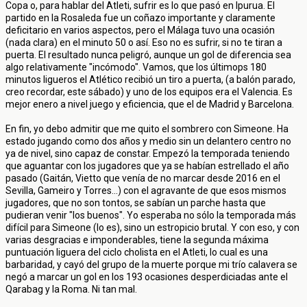
Copa o, para hablar del Atleti, sufrir es lo que pasó en Ipurua. El
partido en la Rosaleda fue un coñazo importante y claramente
deficitario en varios aspectos, pero el Málaga tuvo una ocasión
(nada clara) en el minuto 50 o así. Eso no es sufrir, si no te tiran a
puerta. El resultado nunca peligró, aunque un gol de diferencia sea
algo relativamente "incómodo". Vamos, que los últimops 180
minutos ligueros el Atlético recibió un tiro a puerta, (a balón parado,
creo recordar, este sábado) y uno de los equipos era el Valencia. Es
mejor enero a nivel juego y eficiencia, que el de Madrid y Barcelona.
En fin, yo debo admitir que me quito el sombrero con Simeone. Ha
estado jugando como dos años y medio sin un delantero centro no
ya de nivel, sino capaz de constar. Empezó la temporada teniendo
que aguantar con los jugadores que ya se habían estrellado el año
pasado (Gaitán, Vietto que venía de no marcar desde 2016 en el
Sevilla, Gameiro y Torres...) con el agravante de que esos mismos
jugadores, que no son tontos, se sabían un parche hasta que
pudieran venir "los buenos". Yo esperaba no sólo la temporada más
difícil para Simeone (lo es), sino un estropicio brutal. Y con eso, y con
varias desgracias e imponderables, tiene la segunda máxima
puntuación liguera del ciclo cholista en el Atleti, lo cual es una
barbaridad, y cayó del grupo de la muerte porque mi trío calavera se
negó a marcar un gol en los 193 ocasiones desperdiciadas ante el
Qarabag y la Roma. Ni tan mal.