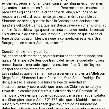
evidentes, seguir en Champions: cansancio, alguna lesión, rotar en
liga antes de un cruce en Europa... etc. Pero me parece mucho peor
para estos equipos caer. Es el peor día del año, y algunos no se
recuperan de ello, directamente (eso es un mérito increíble de
Simeone, de hecho, que tras lo de la Champions el equipo no se
hundiera del todo). Vamos, que si el Barça cayera en Champions... yo
vería más posible la Liga que si continúa pasando rondas, la verdad.
En cuanto a lo de salir a 6 del Camp Nou, coincido en que ese es el
tope de puntos asumibles para que la competición esté viva. Si el
Barça gana en casa al Atlético, se acabó.
Cuestión Griezmann y demás:
Yo, en temas de mercado, no presumiría poder adivinar nada, casi
nunca. Miremos a De Gea, que tras lo del fax se ha quedado no seis
meses hasta el mercado siguiente, no, sino años. O lo de Neymar,
inesperado completamente, etc.
La realidad es que Griezmann se va a ver en verano en un Atleti con
Diego Costa, Simeone, Lucas-Godín-etc, Koke-Saúl + Rodrigo. Es
decir, si a eso le sumas que hubiera algo de seriedad en
incorporaciones y, sobre todo, que renovase Oblak (yo no estoy a
favor de un cambio por Courtois, a diferencia de @Permafr0st)...
iríamos a lo de siempre: ¿cuántos equipos van a ser más candidatos
a la Champions que el Atleti? 2? 3? Él dice que al Madrid no se iría
nunca, o miente y llevas razón (posible, pero de los numerosos
defectos de Griezmann fuera del campo no destacaría yo ese), o se