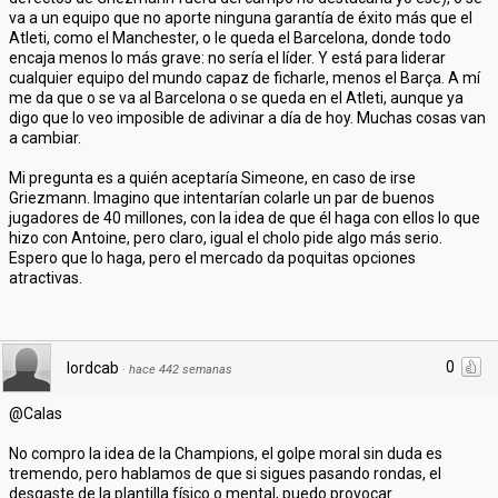
va a un equipo que no aporte ninguna garantía de éxito más que el
Atleti, como el Manchester, o le queda el Barcelona, donde todo
encaja menos lo más grave: no sería el líder. Y está para liderar
cualquier equipo del mundo capaz de ficharle, menos el Barça. A mí
me da que o se va al Barcelona o se queda en el Atleti, aunque ya
digo que lo veo imposible de adivinar a día de hoy. Muchas cosas van
a cambiar.
Mi pregunta es a quién aceptaría Simeone, en caso de irse
Griezmann. Imagino que intentarían colarle un par de buenos
jugadores de 40 millones, con la idea de que él haga con ellos lo que
hizo con Antoine, pero claro, igual el cholo pide algo más serio.
Espero que lo haga, pero el mercado da poquitas opciones
atractivas.
0
lordcab
·
hace 442 semanas
@Calas
No compro la idea de la Champions, el golpe moral sin duda es
tremendo, pero hablamos de que si sigues pasando rondas, el
desgaste de la plantilla físico o mental, puedo provocar