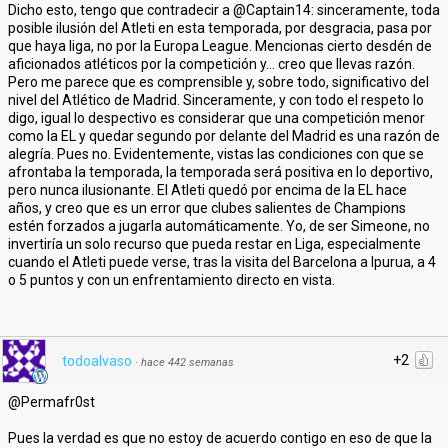
Dicho esto, tengo que contradecir a @Captain14: sinceramente, toda
posible ilusión del Atleti en esta temporada, por desgracia, pasa por
que haya liga, no por la Europa League. Mencionas cierto desdén de
aficionados atléticos por la competición y... creo que llevas razón.
Pero me parece que es comprensible y, sobre todo, significativo del
nivel del Atlético de Madrid. Sinceramente, y con todo el respeto lo
digo, igual lo despectivo es considerar que una competición menor
como la EL y quedar segundo por delante del Madrid es una razón de
alegría. Pues no. Evidentemente, vistas las condiciones con que se
afrontaba la temporada, la temporada será positiva en lo deportivo,
pero nunca ilusionante. El Atleti quedó por encima de la EL hace
años, y creo que es un error que clubes salientes de Champions
estén forzados a jugarla automáticamente. Yo, de ser Simeone, no
invertiría un solo recurso que pueda restar en Liga, especialmente
cuando el Atleti puede verse, tras la visita del Barcelona a Ipurua, a 4
o 5 puntos y con un enfrentamiento directo en vista.
+2
todoalvaso
·
hace 442 semanas
@Permafr0st
Pues la verdad es que no estoy de acuerdo contigo en eso de que la