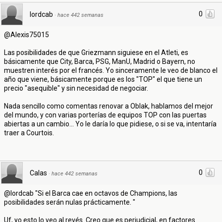
0
lordcab
·
hace 442 semanas
@Alexis75015
Las posibilidades de que Griezmann siguiese en el Atleti, es
básicamente que City, Barca, PSG, ManU, Madrid o Bayern, no
muestren interés por el francés. Yo sinceramente le veo de blanco el
año que viene, básicamente porque es los "TOP" el que tiene un
precio "asequible" y sin necesidad de negociar.
Nada sencillo como comentas renovar a Oblak, hablamos del mejor
del mundo, y con varias porterías de equipos TOP con las puertas
abiertas a un cambio... Yo le daría lo que pidiese, o si se va, intentaría
traer a Courtois.
0
Calas
·
hace 442 semanas
@lordcab "Si el Barca cae en octavos de Champions, las
posibilidades serán nulas prácticamente. "
Uf, yo esto lo veo al revés. Creo que es perjudicial, en factores