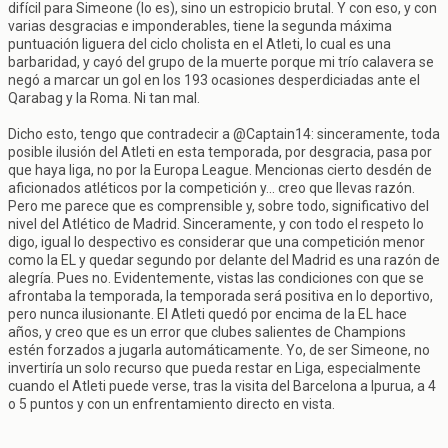
difícil para Simeone (lo es), sino un estropicio brutal. Y con eso, y con
varias desgracias e imponderables, tiene la segunda máxima
puntuación liguera del ciclo cholista en el Atleti, lo cual es una
barbaridad, y cayó del grupo de la muerte porque mi trío calavera se
negó a marcar un gol en los 193 ocasiones desperdiciadas ante el
Qarabag y la Roma. Ni tan mal.
Dicho esto, tengo que contradecir a @Captain14: sinceramente, toda
posible ilusión del Atleti en esta temporada, por desgracia, pasa por
que haya liga, no por la Europa League. Mencionas cierto desdén de
aficionados atléticos por la competición y... creo que llevas razón.
Pero me parece que es comprensible y, sobre todo, significativo del
nivel del Atlético de Madrid. Sinceramente, y con todo el respeto lo
digo, igual lo despectivo es considerar que una competición menor
como la EL y quedar segundo por delante del Madrid es una razón de
alegría. Pues no. Evidentemente, vistas las condiciones con que se
afrontaba la temporada, la temporada será positiva en lo deportivo,
pero nunca ilusionante. El Atleti quedó por encima de la EL hace
años, y creo que es un error que clubes salientes de Champions
estén forzados a jugarla automáticamente. Yo, de ser Simeone, no
invertiría un solo recurso que pueda restar en Liga, especialmente
cuando el Atleti puede verse, tras la visita del Barcelona a Ipurua, a 4
o 5 puntos y con un enfrentamiento directo en vista.