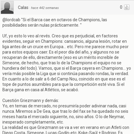
0
Calas
·
hace 442 semanas
@lordcab "Si el Barca cae en octavos de Champions, las
posibilidades serán nulas prácticamente. "
Uf, yo esto lo veo al revés. Creo que es perjudicial, en factores
evidentes, seguir en Champions: cansancio, alguna lesión, rotar en
liga antes de un cruce en Europa... etc. Pero me parece mucho peor
para estos equipos caer. Es el peor día del año, y algunos no se
recuperan de ello, directamente (eso es un mérito increíble de
Simeone, de hecho, que tras lo de la Champions el equipo no se
hundiera del todo). Vamos, que si el Barça cayera en Champions... yo
vería más posible la Liga que si continúa pasando rondas, la verdad.
En cuanto a lo de salir a 6 del Camp Nou, coincido en que ese es el
tope de puntos asumibles para que la competición esté viva. Si el
Barça gana en casa al Atlético, se acabó.
Cuestión Griezmann y demás:
Yo, en temas de mercado, no presumiría poder adivinar nada, casi
nunca. Miremos a De Gea, que tras lo del fax se ha quedado no seis
meses hasta el mercado siguiente, no, sino años. O lo de Neymar,
inesperado completamente, etc.
La realidad es que Griezmann se va a ver en verano en un Atleti con
Diego Costa, Simeone, Lucas-Godín-etc, Koke-Saúl + Rodrigo. Es