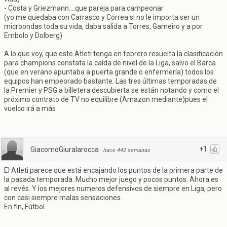
- Costa y Griezmann....que pareja para campeonar
(yo me quedaba con Carrasco y Correa si no le importa ser un
microondas toda su vida, daba salida a Torres, Gameiro y a por
Embolo y Dolberg)
A lo que voy, que este Atleti tenga en febrero resuelta la clasificación
para champions constata la caída de nivel de la Liga, salvo el Barca
(que en verano apuntaba a puerta grande o enfermería) todos los
equipos han empeorado bastante. Las tres últimas temporadas de
la Premier y PSG a billetera descubierta se están notando y como el
próximo contrato de TV no equilibre (Amazon mediante)pues el
vuelco irá a más
+1
GiacomoGiuralarocca
·
hace 442 semanas
El Atleti parece que está encajando los puntos de la primera parte de
la pasada temporada. Mucho mejor juego y pocos puntos. Ahora es
al revés. Y los mejores numeros defensivos de siempre en Liga, pero
con casi siempre malas sensaciones.
En fin, Fútbol.