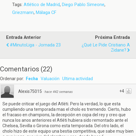
Tags:
Atlético de Madrid
,
Diego Pablo Simeone
,
Griezmann
,
Málaga CF
Entrada Anterior
Próxima Entrada
#MinutoLiga - Jornada 23
¿Qué Le Pide Cristiano A
Zidane?
Comentarios
(
22
)
Ordenar por:
Fecha
Valuación
Ultima actividad
+4
Alexis75015
·
hace 442 semanas
Se puede criticar el juego del Atléti. Pero la verdad, lo que esta
cumpliendo una temporada mas el cholo es tremendo. Cierto, hubo
el fracaso en champions, la decepción en copa del rey y creo que
nunca los anos anteriores el Atléti hubiera sido remontado ante el
Chelsea, Sevilla o Girona como esta temporada. Del otro lado, el
cholo hizo de este equipo una bestia competitiva, que sabe muy bien