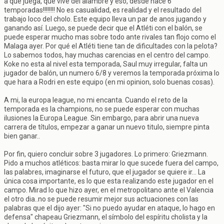
a que juega, que vive del alambre y eso, desde hace 6
temporadas!!!!!!!! No es casualidad, es realidad y el resultado del
trabajo loco del cholo. Este equipo lleva un par de anos jugando y
ganando así. Luego, se puede decir que el Atléti con el balón, se
puede esperar mucho mas sobre todo ante rivales tan flojo como el
Malaga ayer. Por qué el Atléti tiene tan de dificultades con la pelota?
Lo sabemos todos, hay muchas carencias en el centro del campo.
Koke no esta al nivel esta temporada, Saul muy irregular, falta un
jugador de balón, un numero 6/8 y veremos la temporada próxima lo
que hara a Rodri en este equipo (en mi opinion, solo buenas cosas).
A mi, la europa league, no mi encanta. Cuando el reto de la
temporada es la champions, no se puede esperar con muchas
ilusiones la Europa League. Sin embargo, para abrir una nueva
carrera de títulos, empezar a ganar un nuevo titulo, siempre pinta
bien ganar..
Por fin, quiero concluir sobre 3 jugadores. Lo primero: Griezmann.
Pido a muchos atléticos: basta mirar lo que sucede fuera del campo,
las palabres, imaginarse el futuro, que el jugador se quiere ir... La
única cosa importante, es lo que esta realizando este jugador en el
campo. Mirad lo que hizo ayer, en el metropolitano ante el Valencia
el otro dia..no se puede resumir mejor sus actuaciones con las
palabras que el dijo ayer: "Si no puedo ayudar en ataque, lo hago en
defensa" chapeau Griezmann, el símbolo del espíritu cholista y la