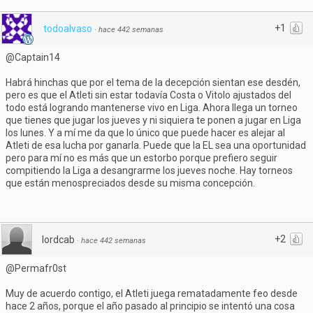
+1
todoalvaso
·
hace 442 semanas
@Captain14
Habrá hinchas que por el tema de la decepción sientan ese desdén,
pero es que el Atleti sin estar todavía Costa o Vitolo ajustados del
todo está logrando mantenerse vivo en Liga. Ahora llega un torneo
que tienes que jugar los jueves y ni siquiera te ponen a jugar en Liga
los lunes. Y a mí me da que lo único que puede hacer es alejar al
Atleti de esa lucha por ganarla. Puede que la EL sea una oportunidad
pero para mí no es más que un estorbo porque prefiero seguir
compitiendo la Liga a desangrarme los jueves noche. Hay torneos
que están menospreciados desde su misma concepción.
+2
lordcab
·
hace 442 semanas
@Permafr0st
Muy de acuerdo contigo, el Atleti juega rematadamente feo desde
hace 2 años, porque el año pasado al principio se intentó una cosa