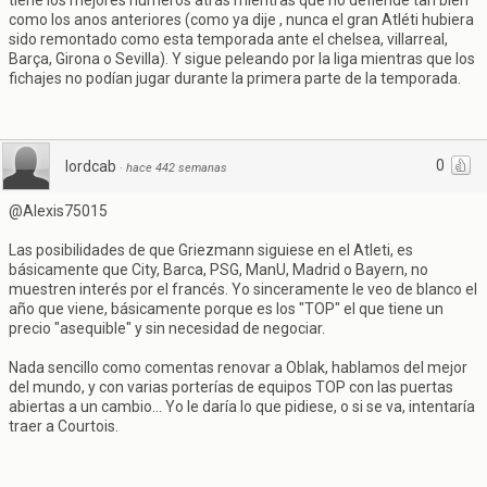
tiene los mejores números atrás mientras que no defiende tan bien
como los anos anteriores (como ya dije , nunca el gran Atléti hubiera
sido remontado como esta temporada ante el chelsea, villarreal,
Barça, Girona o Sevilla). Y sigue peleando por la liga mientras que los
fichajes no podían jugar durante la primera parte de la temporada.
0
lordcab
·
hace 442 semanas
@Alexis75015
Las posibilidades de que Griezmann siguiese en el Atleti, es
básicamente que City, Barca, PSG, ManU, Madrid o Bayern, no
muestren interés por el francés. Yo sinceramente le veo de blanco el
año que viene, básicamente porque es los "TOP" el que tiene un
precio "asequible" y sin necesidad de negociar.
Nada sencillo como comentas renovar a Oblak, hablamos del mejor
del mundo, y con varias porterías de equipos TOP con las puertas
abiertas a un cambio... Yo le daría lo que pidiese, o si se va, intentaría
traer a Courtois.