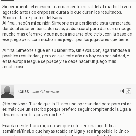
Sinceramente el enésimo rearmamiento moral del at madrid lo veo
agotado antes de empezar, durara lo que duren los resultados.
Ahora esta a 7 puntos del Barca.
Al final , según mi opinión Simeone esta perdiendo esta temporada,
donde al estar en tierra de nadie, podia usaral para dar con un juego
mucho mas ofensivo y que pueda iniciarse otro ciclo , con la base de
ese juego pero con mucho mas juego , por los jugadores que tiene.
Al final Simeone sigue en su laberinto, sin evolucion, agarrandose a
posibles resultados , pero es que este año no hay esa posibilidad, y
en la europa league se puede y se debe hacer un juego mas
amabicioso.
+4
Calas
·
hace 442 semanas
@todoalvaso "Puede que la EL sea una oportunidad pero para mí no
es más que un estorbo porque prefiero seguir compitiendo la Liga a
desangrarme los jueves noche. "
Exactamente. Para mí, a no ser que estés en una hipotética
semifinal/final, o que hayas tcaído en Liga y sea imposible, lo único