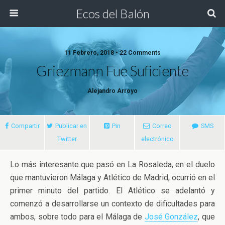
Ecos del Balón
11 Febrero, 2018 • 22 Comments
Griezmann Fue Suficiente
Alejandro Arroyo
Compartir
Publicar en
Pin
Correo
SMS
Twitter
electrónico
Lo más interesante que pasó en La Rosaleda, en el duelo
que mantuvieron Málaga y Atlético de Madrid, ocurrió en el
primer minuto del partido. El Atlético se adelantó y
comenzó a desarrollarse un contexto de dificultades para
ambos, sobre todo para el Málaga
de
José González
, que