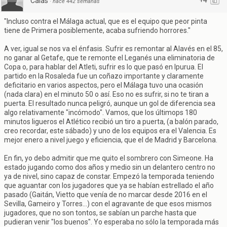
+4
Calas
·
hace 442 semanas
"Incluso contra el Málaga actual, que es el equipo que peor pinta
tiene de Primera posiblemente, acaba sufriendo horrores."
A ver, igual se nos va el énfasis. Sufrir es remontar al Alavés en el 85,
no ganar al Getafe, que te remonte el Leganés una eliminatoria de
Copa o, para hablar del Atleti, sufrir es lo que pasó en Ipurua. El
partido en la Rosaleda fue un coñazo importante y claramente
deficitario en varios aspectos, pero el Málaga tuvo una ocasión
(nada clara) en el minuto 50 o así. Eso no es sufrir, si no te tiran a
puerta. El resultado nunca peligró, aunque un gol de diferencia sea
algo relativamente "incómodo". Vamos, que los últimops 180
minutos ligueros el Atlético recibió un tiro a puerta, (a balón parado,
creo recordar, este sábado) y uno de los equipos era el Valencia. Es
mejor enero a nivel juego y eficiencia, que el de Madrid y Barcelona.
En fin, yo debo admitir que me quito el sombrero con Simeone. Ha
estado jugando como dos años y medio sin un delantero centro no
ya de nivel, sino capaz de constar. Empezó la temporada teniendo
que aguantar con los jugadores que ya se habían estrellado el año
pasado (Gaitán, Vietto que venía de no marcar desde 2016 en el
Sevilla, Gameiro y Torres...) con el agravante de que esos mismos
jugadores, que no son tontos, se sabían un parche hasta que
pudieran venir "los buenos". Yo esperaba no sólo la temporada más