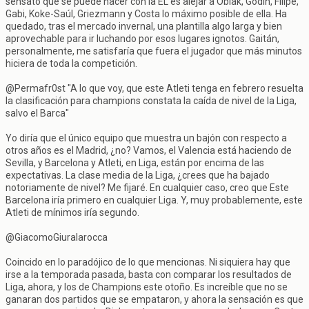
sensato que se puede hacer con la EL es alejar a Oblak, Godín, Filipe,
Gabi, Koke-Saúl, Griezmann y Costa lo máximo posible de ella. Ha
quedado, tras el mercado invernal, una plantilla algo larga y bien
aprovechable para ir luchando por esos lugares ignotos. Gaitán,
personalmente, me satisfaría que fuera el jugador que más minutos
hiciera de toda la competición.
@Permafr0st "A lo que voy, que este Atleti tenga en febrero resuelta
la clasificación para champions constata la caída de nivel de la Liga,
salvo el Barca"
Yo diría que el único equipo que muestra un bajón con respecto a
otros años es el Madrid, ¿no? Vamos, el Valencia está haciendo de
Sevilla, y Barcelona y Atleti, en Liga, están por encima de las
expectativas. La clase media de la Liga, ¿crees que ha bajado
notoriamente de nivel? Me fijaré. En cualquier caso, creo que Este
Barcelona iría primero en cualquier Liga. Y, muy probablemente, este
Atleti de mínimos iría segundo.
@GiacomoGiuralarocca
Coincido en lo paradójico de lo que mencionas. Ni siquiera hay que
irse a la temporada pasada, basta con comparar los resultados de
Liga, ahora, y los de Champions este otoño. Es increíble que no se
ganaran dos partidos que se empataron, y ahora la sensación es que