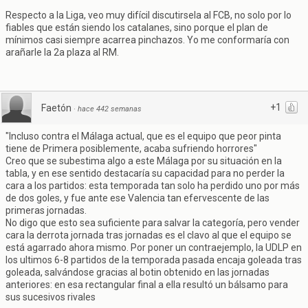
Respecto a la Liga, veo muy difícil discutirsela al FCB, no solo por lo
fiables que están siendo los catalanes, sino porque el plan de
mínimos casi siempre acarrea pinchazos. Yo me conformaría con
arañarle la 2a plaza al RM.
+1
Faetón
·
hace 442 semanas
"Incluso contra el Málaga actual, que es el equipo que peor pinta
tiene de Primera posiblemente, acaba sufriendo horrores"
Creo que se subestima algo a este Málaga por su situación en la
tabla, y en ese sentido destacaría su capacidad para no perder la
cara a los partidos: esta temporada tan solo ha perdido uno por más
de dos goles, y fue ante ese Valencia tan efervescente de las
primeras jornadas.
No digo que esto sea suficiente para salvar la categoría, pero vender
cara la derrota jornada tras jornadas es el clavo al que el equipo se
está agarrado ahora mismo. Por poner un contraejemplo, la UDLP en
los ultimos 6-8 partidos de la temporada pasada encaja goleada tras
goleada, salvándose gracias al botin obtenido en las jornadas
anteriores: en esa rectangular final a ella resultó un bálsamo para
sus sucesivos rivales