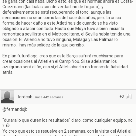
se gana con casi nada. Dicho esto, es que es normal: ahora es Costa-
Griezmann (las balas son de verdad, no de fogueo), y
defensivamente se está recuperando el tono, aunque las
sensaciones no sean como las de hace dos años, pero la única
forma de hacer daño a este Atleti ha sido cuando se ha visto
obligado a atacar con todo. Hasta que Moyá tuvo a bien iniciar la
remontada sevillista en el Metropolitano, el Sevilla había tenido una
ocasión. El Valencia no tuvo ninguna, Málaga y Las Palmas lo
mismo... hay más solidez de la que percibo.
En plan futurólogo, creo que este Barça sufrirá muchísimo para
crear ocasiones al Atleti en el Camp Nou. Si se adelantan los
azulgrana será el fin, eso sí,el Atleti abierto no transmite fiabilidad
atrás.
+2
lordcab
·
hace 442 semanas
@fernandojb
"durara lo que duren los resultados" claro, como cualquier equipo, no
?
Yo creo que esto se resuelve en 2 semanas, con la visita del Atleti al