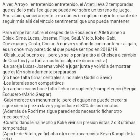
A ver, Arroyo...entretenido entretenido, el Atleti lleva 2 temporadas
que es de lo más feo que se puede ver sobre un terreno de juego.
Ahora bien, sinceramente creo que es un equipo muy interesante de
seguir más allá del vínculo sentimental que uno pueda mantener
Para empezar, sobre el cesped de la Rosaleda el Atleti alineó a
Oblak, Sime, Lucas, Josema, Filipe, Saúl, Vitolo, Koke, Gabi,
Griezmann y Costa. Con un 5 nuevo y soñando con mantener al galo,
es un once muy parecido al que puede ser tipo en 2018/19
-Oblak...qué bueno es....pero yo se lo ponía a tiro al Chelsea a cambio
de Courtois (y si fuéramos listos algo de dinero extra)
-La pareja Lucas-Josema volvió a jugar junta y volvió a demostrar
que están sobradamente preparados
(no hace falta fichar centrales si no salen Godín o Savic)
-Los laterales son competitivos
(en ambos casos hace falta fichar un suplente/competencia (Sergio
Escudero+Mario Gaspar)
-Gabi merece un monumento, pero el equipo no puede crecer si
sigue siendo pieza clave y jugándose el 80% de los minutos
(Además de Rodri me sigue pareciendo necesario fichar otro
mediocentro)
-Cuánto daño le ha hecho a Koke vivir sin presión estas 2 o 3 últimas
temporadas
(Aparte de Vitolo, yo fichaba otro centrocampista Kevin Kampl de la
vida)