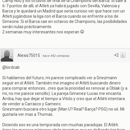
Camp Nou y los octavos de final de la Champions del Barca. Si sale a
6-7 puntos de allí, el Atleti ya habrá jugado con Sevilla, Valencia y
Barca y le quedará un Madrid que sería curioso ver que hace con un
Atleti jugándose la liga con el Barca cuando se enfrente a los de
Simeone. Si el Barca cae en octavos de Champions, las posibilidades
serán nulas prácticamente.
2 semanas muy interesantes nos esperan
+2
Alexis75015
·
hace 442 semanas
@lordcab
Si hablamos del futuro, mi parece complicado ver a Griezmann
seguir en el Atléti. También me imagino el Atléti buscando dinero
para comprar entonces...creo que la prioridad es renovar a Oblak (y a
mi, no me parece sencillo). La pareja Gimenez-Lucas me encanta.
Arriba, hay que dejar el tiempo a Vitolo y creo que el Atléti intentara
de vender a Carrasco y Gameiro.
Griezmann buscara otro lugar (Man U? Real? Barça? PSG) no sé. Mi
gustaría ver mas a Thomas.
Diciendo eso es una temporada con muchas paradojas. El Atléti