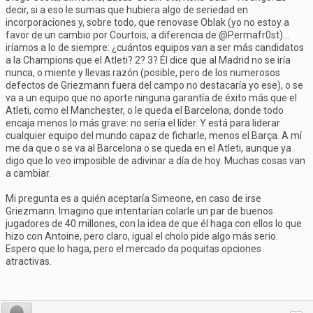
decir, si a eso le sumas que hubiera algo de seriedad en
incorporaciones y, sobre todo, que renovase Oblak (yo no estoy a
favor de un cambio por Courtois, a diferencia de @Permafr0st)...
iríamos a lo de siempre: ¿cuántos equipos van a ser más candidatos
a la Champions que el Atleti? 2? 3? Él dice que al Madrid no se iría
nunca, o miente y llevas razón (posible, pero de los numerosos
defectos de Griezmann fuera del campo no destacaría yo ese), o se
va a un equipo que no aporte ninguna garantía de éxito más que el
Atleti, como el Manchester, o le queda el Barcelona, donde todo
encaja menos lo más grave: no sería el líder. Y está para liderar
cualquier equipo del mundo capaz de ficharle, menos el Barça. A mí
me da que o se va al Barcelona o se queda en el Atleti, aunque ya
digo que lo veo imposible de adivinar a día de hoy. Muchas cosas van
a cambiar.
Mi pregunta es a quién aceptaría Simeone, en caso de irse
Griezmann. Imagino que intentarían colarle un par de buenos
jugadores de 40 millones, con la idea de que él haga con ellos lo que
hizo con Antoine, pero claro, igual el cholo pide algo más serio.
Espero que lo haga, pero el mercado da poquitas opciones
atractivas.