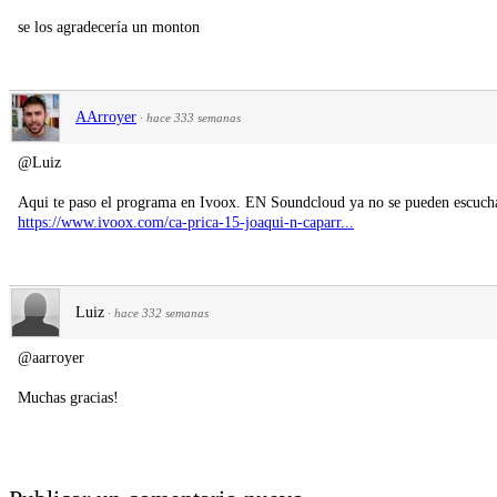
se los agradecería un monton
AArroyer
·
hace 333 semanas
@Luiz
Aqui te paso el programa en Ivoox. EN Soundcloud ya no se pueden escucha
https://www.ivoox.com/ca-prica-15-joaqui-n-caparr...
Luiz
·
hace 332 semanas
@aarroyer
Muchas gracias!