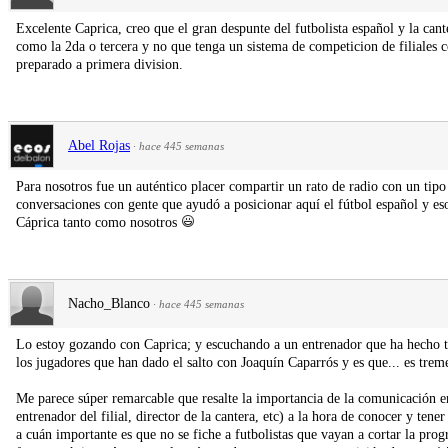
Excelente Caprica, creo que el gran despunte del futbolista español y la cante
como la 2da o tercera y no que tenga un sistema de competicion de filiales 
preparado a primera division.
Abel Rojas
·
hace 445 semanas
Para nosotros fue un auténtico placer compartir un rato de radio con un tip
conversaciones con gente que ayudó a posicionar aquí el fútbol español y es
Cáprica tanto como nosotros
Nacho_Blanco
·
hace 445 semanas
Lo estoy gozando con Caprica; y escuchando a un entrenador que ha hecho ta
los jugadores que han dado el salto con Joaquín Caparrós y es que... es trem
Me parece súper remarcable que resalte la importancia de la comunicación ent
entrenador del filial, director de la cantera, etc) a la hora de conocer y tene
a cuán importante es que no se fiche a futbolistas que vayan a cortar la prog