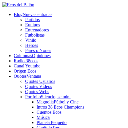
Blog
Nuevas entradas
Partidos
Equipos
Entrenadores
Futbolistas
Vinilo
Héroes
Pares o Nones
Columnas
Opiniones
Radio 38ecos
Canal Youtube
Origen Ecos
Quotes
Ventana
Quotes Usuarios
Quotes Vídeos
Quotes Webs
Portfolio
Silencio, se mira
Magnolia
Fútbol y Cine
Intros 38 Ecos Champions
Cuentos Ecos
Música
Planeta Pequeño
CapituloTres