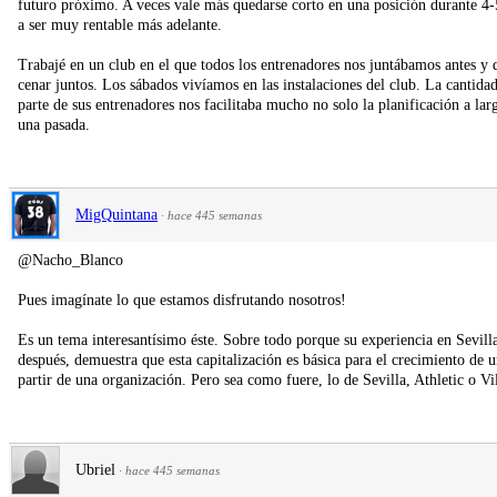
futuro próximo. A veces vale más quedarse corto en una posición durante 4-
a ser muy rentable más adelante.
Trabajé en un club en el que todos los entrenadores nos juntábamos antes y d
cenar juntos. Los sábados vivíamos en las instalaciones del club. La cantidad
parte de sus entrenadores nos facilitaba mucho no solo la planificación a lar
una pasada.
MigQuintana
·
hace 445 semanas
@Nacho_Blanco
Pues imagínate lo que estamos disfrutando nosotros!
Es un tema interesantísimo éste. Sobre todo porque su experiencia en Sevill
después, demuestra que esta capitalización es básica para el crecimiento de u
partir de una organización. Pero sea como fuere, lo de Sevilla, Athletic o Vi
Ubriel
·
hace 445 semanas