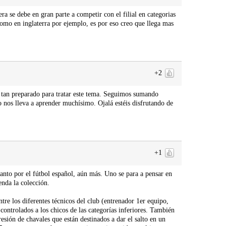
ra se debe en gran parte a competir con el filial en categorias
como en inglaterra por ejemplo, es por eso creo que llega mas
+2
o tan preparado para tratar este tema. Seguimos sumando
o nos lleva a aprender muchísimo. Ojalá estéis disfrutando de
+1
nto por el fútbol español, aún más. Uno se para a pensar en
enda la colección.
re los diferentes técnicos del club (entrenador 1er equipo,
r controlados a los chicos de las categorías inferiores. También
resión de chavales que están destinados a dar el salto en un