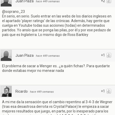
+2
Juan Plaza
·
hace 449 semanas
@soprano_23
En serio, en serio. Suelo entrar en las webs de los diarios ingleses en
el apartado 'player ratings' de las crónicas. Además, hay gente que
cuelga en Youtube todas sus acciones (todas) en determinados
partidos. Yo ansío que se ponga las pilas, por él y por ese pedazo de
país que es Inglaterra. Lo mismo digo de Ross Barkley
+1
Juan Plaza
·
hace 449 semanas
El problema de sacar a Wenger es...¿a quién fichas?. Para quedarte
donde estabas mejor no menear nada
+1
Ricardo
·
hace 449 semanas
A mi me da la sensación que el cambio repentino al 3-4-3 de Wegner
(tras esa desastrosa derrota vs Crystal Palace) le empieza a sacar
mejores resultados que juego, en parte, por lo inesperado para los