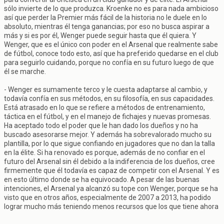
sólo invierte de lo que produzca. Kroenke no es para nada ambicioso
así que perder la Premier más fácil de la historia no le duele en lo
absoluto, mientras él tenga ganancias; por eso no busca aspirar a
más y si es por él, Wenger puede seguir hasta que él quiera. Y
Wenger, que es el único con poder en el Arsenal que realmente sabe
de fútbol, conoce todo esto, así que ha preferido quedarse en el club
para seguirlo cuidando, porque no confía en su futuro luego de que
él se marche.
- Wenger es sumamente terco y le cuesta adaptarse al cambio, y
todavía confía en sus métodos, en su filosofía, en sus capacidades.
Está atrasado en lo que se refiere a métodos de entrenamiento,
táctica en el fútbol, y en el manejo de fichajes y nuevas promesas.
Ha aceptado todo el poder que le han dado los dueños y no ha
buscado asesorarse mejor. Y además ha sobrevalorado mucho su
plantilla, por lo que sigue confiando en jugadores que no dan la talla
en la élite. Si ha renovado es porque, además de no confiar en el
futuro del Arsenal sin él debido a la indiferencia de los dueños, cree
firmemente que él todavía es capaz de competir con el Arsenal. Y es
en esto último donde se ha equivocado. A pesar de las buenas
intenciones, el Arsenal ya alcanzó su tope con Wenger, porque se ha
visto que en otros años, especialmente de 2007 a 2013, ha podido
lograr mucho más teniendo menos recursos que los que tiene ahora