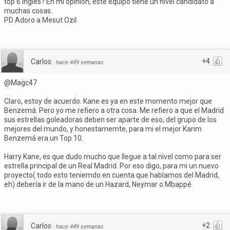
top 6 ingles? En mi opinion, este equipo tiene un nivel candidato a
muchas cosas.
PD Adoro a Mesut Ozil
+4
Carlos
·
hace 449 semanas
@Magc47
Claro, estoy de acuerdo. Kane es ya en este momento mejor que
Benzemá. Pero yo me refiero a otra cosa. Me refiero a que el Madrid
sus estrellas goleadoras deben ser aparte de eso, del grupo de los
mejores del mundo, y honestamemte, para mi el mejor Karim
Benzemá era un Top 10.
Harry Kane, es que dudo mucho que llegue a tal nivel como para ser
estrella principal de un Real Madrid. Por eso digo, para mi un nuevo
proyecto( todo esto teniemdo en cuenta que hablamos del Madrid,
eh) debería ir de la mano de un Hazard, Neymar o Mbappé
+2
Carlos
·
hace 449 semanas