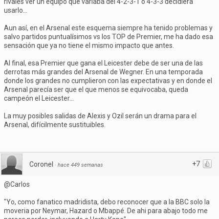
rivales ver un equipo que variaba del 4-2-3-1 o 4-3-3 decidiera
usarlo...
Aun así, en el Arsenal este esquema siempre ha tenido problemas y
salvo partidos puntualísimos vs los TOP de Premier, me ha dado esa
sensación que ya no tiene el mismo impacto que antes.
Al final, esa Premier que gana el Leicester debe de ser una de las
derrotas más grandes del Arsenal de Wegner. En una temporada
donde los grandes no cumplieron con las expectativas y en donde el
Arsenal parecía ser que el que menos se equivocaba, queda
campeón el Leicester...
La muy posibles salidas de Alexis y Ozil serán un drama para el
Arsenal, difícilmente sustituibles.
+7
Coronel
·
hace 449 semanas
@Carlos
"Yo, como fanatico madridista, debo reconocer que a la BBC solo la
moveria por Neymar, Hazard o Mbappé. De ahi para abajo todo me