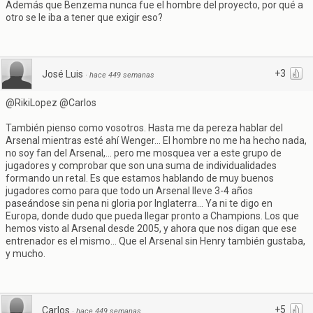
Además que Benzema nunca fue el hombre del proyecto, por qué a
otro se le iba a tener que exigir eso?
+3
José Luis
·
hace 449 semanas
@RikiLopez @Carlos
También pienso como vosotros. Hasta me da pereza hablar del
Arsenal mientras esté ahí Wenger... El hombre no me ha hecho nada,
no soy fan del Arsenal,... pero me mosquea ver a este grupo de
jugadores y comprobar que son una suma de individualidades
formando un retal. Es que estamos hablando de muy buenos
jugadores como para que todo un Arsenal lleve 3-4 años
paseándose sin pena ni gloria por Inglaterra... Ya ni te digo en
Europa, donde dudo que pueda llegar pronto a Champions. Los que
hemos visto al Arsenal desde 2005, y ahora que nos digan que ese
entrenador es el mismo... Que el Arsenal sin Henry también gustaba,
y mucho.
+5
Carlos
·
hace 449 semanas