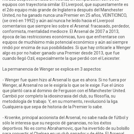
equipos con trayectoria similar. El Liverpool, que supuestamente es
el 2do equipo más grande de Inglaterra después del Manchester
United, no ha ganado nunca una Premier en 25 años, VEINTICINCO,
(se creó en 1992) y aún así nunca he leído hacia el Liverpool
comentarios que siempre leo sobre el Arsenal: fracasado, perdedor,
conformista, mentalidad mediocre. El Arsenal de 2007 a 2013,
época de las restricciones económicas, tuvo que enfrentarse con
equipos de muchísimo más potencial económico y aún así siempre
rindió por encima de sus posibilidades. Si que hay criticarle a Wenger
algo es por no haber ganado una Premier desde 2013, que fue
cuando llegó Ozil, especialmente la que perdió con el Leicester.
La permanencia de Wenger se explica en 3 aspectos:
- Wenger fue quien hizo al Arsenal lo que es ahora. Si no fuera por
Wenger, al Arsenal no se le exigiría lo que se le exige. Fue el único
que plantó cara al dominio de Ferguson con el Manchester United.
Cambió por completo la idiosincrasia del club, su filosofía, su
metodología de trabajo. Y, en su momento, revolucionó la liga.
Cualquiera que sepa de historia de la Premier lo sabe.
- Kroenke, principal accionista del Arsenal, no sabe nada de fútbol y
sólo le interesa que su negocio dé ganancias, no los éxitos
deportivos. No es como Abrahamovic, que ha invertido de su bolsillo
para convertir al Chelsea en un club ganador y de élite. El Arsenal