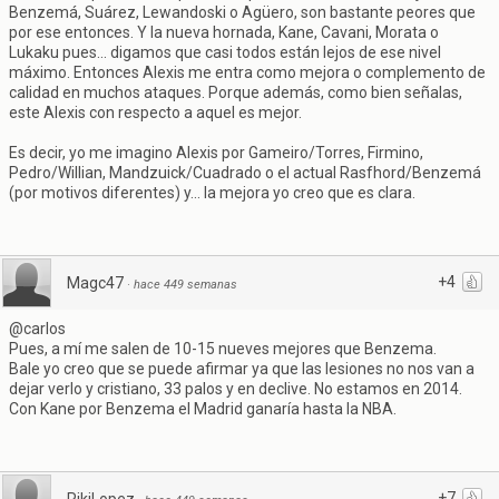
Benzemá, Suárez, Lewandoski o Agüero, son bastante peores que
por ese entonces. Y la nueva hornada, Kane, Cavani, Morata o
Lukaku pues... digamos que casi todos están lejos de ese nivel
máximo. Entonces Alexis me entra como mejora o complemento de
calidad en muchos ataques. Porque además, como bien señalas,
este Alexis con respecto a aquel es mejor.
Es decir, yo me imagino Alexis por Gameiro/Torres, Firmino,
Pedro/Willian, Mandzuick/Cuadrado o el actual Rasfhord/Benzemá
(por motivos diferentes) y... la mejora yo creo que es clara.
+4
Magc47
·
hace 449 semanas
@carlos
Pues, a mí me salen de 10-15 nueves mejores que Benzema.
Bale yo creo que se puede afirmar ya que las lesiones no nos van a
dejar verlo y cristiano, 33 palos y en declive. No estamos en 2014.
Con Kane por Benzema el Madrid ganaría hasta la NBA.
+7