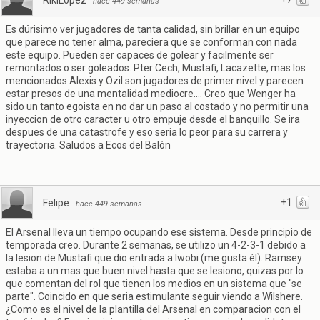
RikiLopez
·
hace 449 semanas
Es dúrisimo ver jugadores de tanta calidad, sin brillar en un equipo
que parece no tener alma, pareciera que se conforman con nada
este equipo. Pueden ser capaces de golear y facilmente ser
remontados o ser goleados. Pter Cech, Mustafi, Lacazette, mas los
mencionados Alexis y Ozil son jugadores de primer nivel y parecen
estar presos de una mentalidad mediocre.... Creo que Wenger ha
sido un tanto egoista en no dar un paso al costado y no permitir una
inyeccion de otro caracter u otro empuje desde el banquillo. Se ira
despues de una catastrofe y eso seria lo peor para su carrera y
trayectoria. Saludos a Ecos del Balón
+1
Felipe
·
hace 449 semanas
El Arsenal lleva un tiempo ocupando ese sistema. Desde principio de
temporada creo. Durante 2 semanas, se utilizo un 4-2-3-1 debido a
la lesion de Mustafi que dio entrada a Iwobi (me gusta él). Ramsey
estaba a un mas que buen nivel hasta que se lesiono, quizas por lo
que comentan del rol que tienen los medios en un sistema que "se
parte". Coincido en que seria estimulante seguir viendo a Wilshere.
¿Como es el nivel de la plantilla del Arsenal en comparacion con el