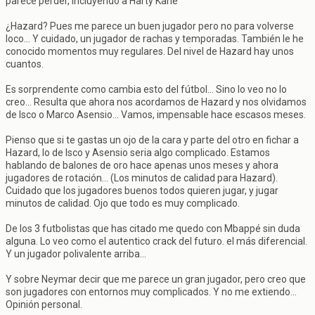
parece perder, incluyendo a Harty Kane"
¿Hazard? Pues me parece un buen jugador pero no para volverse
loco... Y cuidado, un jugador de rachas y temporadas. También le he
conocido momentos muy regulares. Del nivel de Hazard hay unos
cuantos.
Es sorprendente como cambia esto del fútbol... Sino lo veo no lo
creo... Resulta que ahora nos acordamos de Hazard y nos olvidamos
de Isco o Marco Asensio... Vamos, impensable hace escasos meses.
Pienso que si te gastas un ojo de la cara y parte del otro en fichar a
Hazard, lo de Isco y Asensio seria algo complicado. Estamos
hablando de balones de oro hace apenas unos meses y ahora
jugadores de rotación... (Los minutos de calidad para Hazard).
Cuidado que los jugadores buenos todos quieren jugar, y jugar
minutos de calidad. Ojo que todo es muy complicado.
De los 3 futbolistas que has citado me quedo con Mbappé sin duda
alguna. Lo veo como el autentico crack del futuro. el más diferencial.
Y un jugador polivalente arriba...
Y sobre Neymar decir que me parece un gran jugador, pero creo que
son jugadores con entornos muy complicados. Y no me extiendo...
Opinión personal.