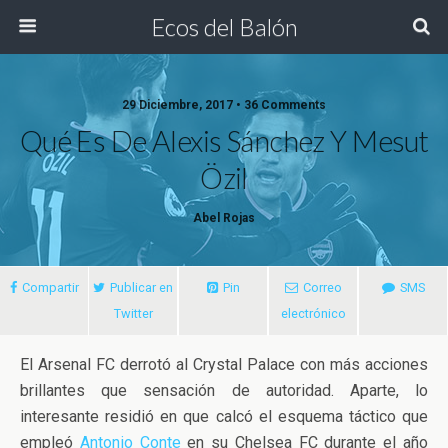
Ecos del Balón
29 Diciembre, 2017 • 36 Comments
Qué Es De Alexis Sánchez Y Mesut
Özil
Abel Rojas
Compartir
Publicar en
Pin
Correo
SMS
Twitter
electrónico
El Arsenal FC derrotó al Crystal Palace con más acciones
brillantes que sensación de autoridad. Aparte, lo
interesante residió en que calcó el esquema táctico que
empleó
Antonio Conte
en su Chelsea FC durante el año