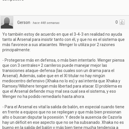
0
Gerson
·
hace 448 semanas
Yo también estoy de acuerdo en que el 3-4-3 en realidad no ayuda
tanto al Arsenal para insistir tanto con él, y que no es el sistema que
más favorece a sus atacantes. Wenger lo utiliza por 2 razones
principalmente:
- Protegerse más en defensa, o más bien intentarlo. Wenger piensa
que con 3 centrales+ 2 carrileros puede manejar mejor las
transiciones ataque-defensa (las cuales son un drama para el
Arsenal). Además, sabe que en el XI titular no hay ningún
mediocentro defensivo (Xhaka no lo es) y así intenta que Xhaka y
Ramsey/Wilshere tengan más libertad para atacar. El problema es
que el Arsenal defiende muy mal sea cual sea el sistema, y eso
Wenger no ha podido remediarlo hasta ahora.
- Para el Arsenal es vital la salida de balón, en especial cuando tiene
en frente a equipos que no se repliegan y que más bien presionan
alto o buscan disputar la posesión. Y desde la ausencia de Cazorla
hay un déficit en ese aspecto que no se ha subsanado. Xhaka no es
bueno en la salida del balón y más bien tiene mucha tendencia a