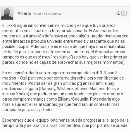
+2
Albertö
·
hace 449 semanas
El 5-2-3 sigue sin convencerme mucho y eso que tuvo buenos
momentos en el final de la temporada pasada. El Arsenal sufre
mucho en la transición defensiva cuando algún jugador rival aparece
entre líneas; se produce un vacío entre media y atacante que no es
posible ocupar. Además, no es el caso de que haya una difícil salida
de balón para proponer este sistema... además, el Arsenal además
tampoco es que esté muy "resolutivo"(solo hay que ver las primeras
partes, donde no es capaz de aprovechar sus mejores momentos).
En mi opinión, daría una imagen más compacta un 4-3-3, con 3
medios + Özil partiendo por extremo derecha, pero con libertad de
movimientos. Podría ser de gran utilidad pq en la plantilla hay
medios con llegada (Ramsey, Wilshere, el joven Maitland-Niles e
incluso Xhaka) que podrían seguir aportando ese plus en ataque y
otros complementarios como ElNeny/Coquelin. Potenciaría algo
más a sus estrellas atacantes, ya que tendrían un contexto más
apropiado para sus virtudes.
Esperemos que el equipo londinense pueda progresar a lo largo de la
temporada y de una cara más competitiva, que por plantel se puede.