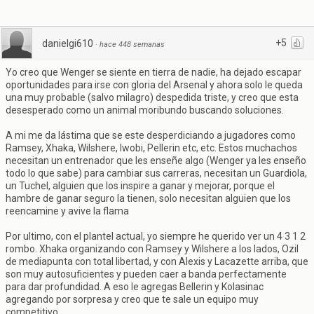
+5
danielgi610
·
hace 448 semanas
Yo creo que Wenger se siente en tierra de nadie, ha dejado escapar
oportunidades para irse con gloria del Arsenal y ahora solo le queda
una muy probable (salvo milagro) despedida triste, y creo que esta
desesperado como un animal moribundo buscando soluciones.
A mi me da lástima que se este desperdiciando a jugadores como
Ramsey, Xhaka, Wilshere, Iwobi, Pellerin etc, etc. Estos muchachos
necesitan un entrenador que les enseñe algo (Wenger ya les enseño
todo lo que sabe) para cambiar sus carreras, necesitan un Guardiola,
un Tuchel, alguien que los inspire a ganar y mejorar, porque el
hambre de ganar seguro la tienen, solo necesitan alguien que los
reencamine y avive la flama
Por ultimo, con el plantel actual, yo siempre he querido ver un 4 3 1 2
rombo. Xhaka organizando con Ramsey y Wilshere a los lados, Ozil
de mediapunta con total libertad, y con Alexis y Lacazette arriba, que
son muy autosuficientes y pueden caer a banda perfectamente
para dar profundidad. A eso le agregas Bellerin y Kolasinac
agregando por sorpresa y creo que te sale un equipo muy
competitivo