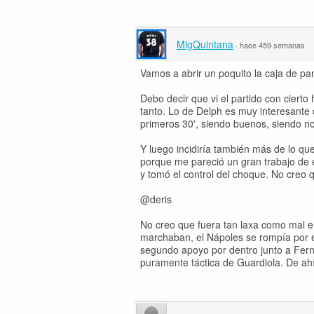
MigQuintana
·
hace 459 semanas
Vamos a abrir un poquito la caja de pa
Debo decir que vi el partido con cierto
tanto. Lo de Delph es muy interesante d
primeros 30', siendo buenos, siendo n
Y luego incidiría también más de lo qu
porque me pareció un gran trabajo de 
y tomó el control del choque. No creo q
@deris
No creo que fuera tan laxa como mal en
marchaban, el Nápoles se rompía por 
segundo apoyo por dentro junto a Ferna
puramente táctica de Guardiola. De ahí 