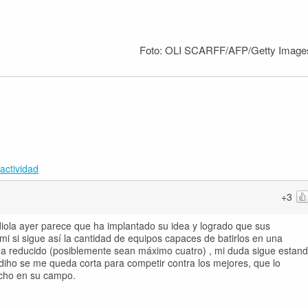
Foto: OLI SCARFF/AFP/Getty Image
actividad
+3
iola ayer parece que ha implantado su idea y logrado que sus
i si sigue así la cantidad de equipos capaces de batirlos en una
ha reducido (posiblemente sean máximo cuatro) , mi duda sigue estan
ndiho se me queda corta para competir contra los mejores, que lo
ucho en su campo.