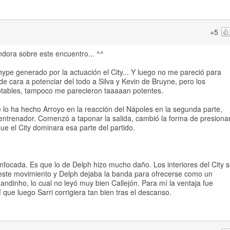
+5
ndora sobre este encuentro... ^^
 hype generado por la actuación el City... Y luego no me pareció para
e cara a potenciar del todo a Silva y Kevin de Bruyne, pero los
otables, tampoco me parecieron taaaaan potentes.
e lo ha hecho Arroyo en la reacción del Nápoles en la segunda parte,
entrenador. Comenzó a taponar la salida, cambió la forma de presiona
ue el City dominara esa parte del partido.
focada. Es que lo de Delph hizo mucho daño. Los interiores del City 
este movimiento y Delph dejaba la banda para ofrecerse como un
ndinho, lo cual no leyó muy bien Callejón. Para mí la ventaja fue
que luego Sarri corrigiera tan bien tras el descanso.