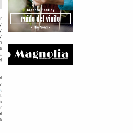
r
y
y
y
n
a
,
l
l
y
a
,
.
a
r
l
a