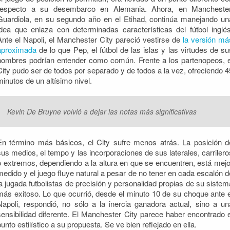
respecto a su desembarco en Alemania. Ahora, en Manchester
Guardiola, en su segundo año en el Etihad, continúa manejando un
idea que enlaza con determinadas características del fútbol inglés
Ante el Napoli, el Manchester City pareció vestirse de
la versión má
aproximada
de lo que Pep, el fútbol de las islas y las virtudes de su
hombres podrían entender como común. Frente a los partenopeos, e
City pudo ser de todos por separado y de todos a la vez, ofreciendo 4
minutos de un altísimo nivel.
Kevin De Bruyne volvió a dejar las notas más significativas
En término más básicos, el City sufre menos atrás. La posición d
sus medios, el tempo y las incorporaciones de sus laterales, carrilero
o extremos, dependiendo a la altura en que se encuentren, está mejo
medido y el juego fluye natural a pesar de no tener en cada escalón d
la jugada futbolistas de precisión y personalidad propias de su sistem
más exitoso. Lo que ocurrió, desde el minuto 10 de su choque ante e
Napoli, respondió, no sólo a la inercia ganadora actual, sino a un
sensibilidad diferente. El Manchester City parece haber encontrado e
punto estilístico a su propuesta. Se ve bien reflejado en ella.