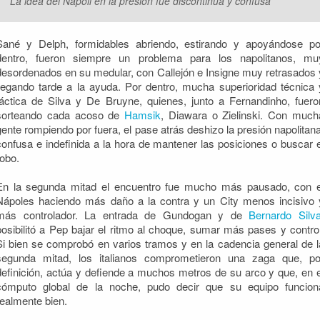
La idea del Napoli en la presión fue discontinua y confusa
Sané y Delph, formidables abriendo, estirando y apoyándose po
dentro, fueron siempre un problema para los napolitanos, mu
desordenados en su medular, con Callejón e Insigne muy retrasados 
llegando tarde a la ayuda. Por dentro, mucha superioridad técnica 
táctica de Silva y De Bruyne, quienes, junto a Fernandinho, fuero
sorteando cada acoso de
Hamsik
, Diawara o Zielinski. Con much
gente rompiendo por fuera, el pase atrás deshizo la presión napolitana
confusa e indefinida a la hora de mantener las posiciones o buscar e
robo.
En la segunda mitad el encuentro fue mucho más pausado, con e
Nápoles haciendo más daño a la contra y un City menos incisivo 
más controlador. La entrada de Gundogan y de
Bernardo Silv
posibilitó a Pep bajar el ritmo al choque, sumar más pases y control
Si bien se comprobó en varios tramos y en la cadencia general de l
segunda mitad, los italianos comprometieron una zaga que, po
definición, actúa y defiende a muchos metros de su arco y que, en e
cómputo global de la noche, pudo decir que su equipo funcion
realmente bien.