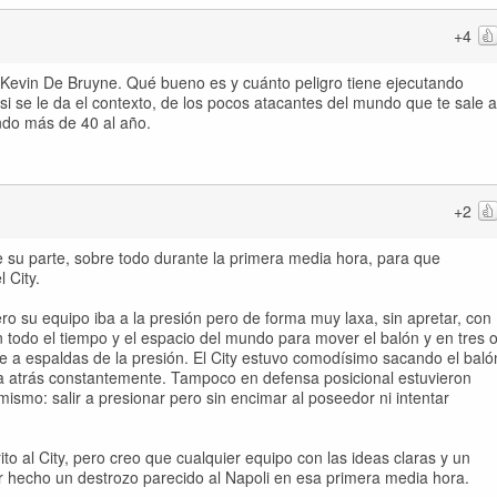
+4
de Kevin De Bruyne. Qué bueno es y cuánto peligro tiene ejecutando
si se le da el contexto, de los pocos atacantes del mundo que te sale a
ndo más de 40 al año.
+2
 su parte, sobre todo durante la primera media hora, para que
 City.
ro su equipo iba a la presión pero de forma muy laxa, sin apretar, con
 todo el tiempo y el espacio del mundo para mover el balón y en tres 
re a espaldas de la presión. El City estuvo comodísimo sacando el baló
cia atrás constantemente. Tampoco en defensa posicional estuvieron
mismo: salir a presionar pero sin encimar al poseedor ni intentar
to al City, pero creo que cualquier equipo con las ideas claras y un
r hecho un destrozo parecido al Napoli en esa primera media hora.