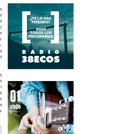
e
a
i
o
e
s
,
a
l
a
e
n
a
e
a
s