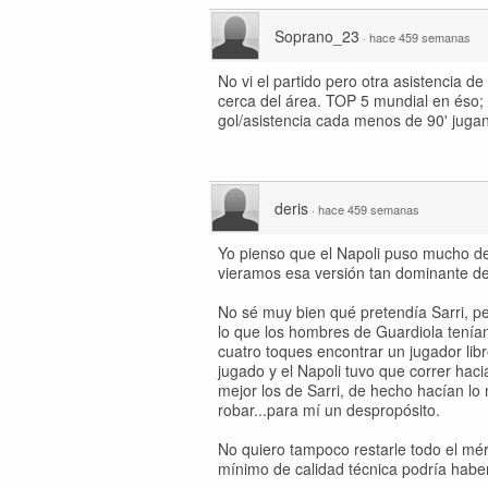
Soprano_23
·
hace 459 semanas
No vi el partido pero otra asistencia 
cerca del área. TOP 5 mundial en éso; 
gol/asistencia cada menos de 90' juga
deris
·
hace 459 semanas
Yo pienso que el Napoli puso mucho de
vieramos esa versión tan dominante del
No sé muy bien qué pretendía Sarri, pe
lo que los hombres de Guardiola tenían
cuatro toques encontrar un jugador lib
jugado y el Napoli tuvo que correr ha
mejor los de Sarri, de hecho hacían lo 
robar...para mí un despropósito.
No quiero tampoco restarle todo el méri
mínimo de calidad técnica podría habe