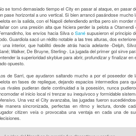
No se tomó demasiado tiempo el City en pasar al ataque, en pasar d
un pase horizontal a uno vertical. Si bien arrancó pasándose mucho l
pelota en la salida, con el Napoli defendiendo arriba pero sin morder n
dañar con una presión alta que hiciera perder la pelota a Otamendi 
Fernandinho, los envíos hacia Silva o
Sané
supusieron el principio d
todo. Guardiola sacó un rédito notable a las tres alturas, dos exteriore
y una interior, que habilitó desde atrás hacia adelante -Delph, Silva
Sané; Walker, De Bruyne, Sterling-. La jugada del primer gol sirve par
entender la superioridad skyblue para abrir, profundizar y finalizar en e
lado opuesto.
Los de Sarri, que ayudaron saltando mucho a por el poseedor de l
pelota en fases de repliegue, dejando espacios intermedios para qu
sus rivales pudieran darle continuidad a la posesión, nunca pudiero
incomodar el inicio local ni trenzar su inequívoco y formidable sistem
ofensivo. Una vez el City avanzaba, las jugadas fueron sucediéndos
de manera sincronizada, perfectas en ritmo y lectura, donde cad
jugador citizen veía o provocaba una ventaja en cada una de su
decisiones.