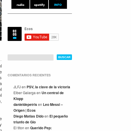
l
e
COMENTARIOS RECIENTES
s
a
JLFJ
en
PSV, la clave de la victoria
l
Elber Galarga
en
Un central de
l
Klopp
,
danieldepetris
en
Leo Messi –
Origen | Ecos
Diego Matias Dido
en
El pequeño
e
triunfo de Gio
y
El titon
en
Querido Pep:
n