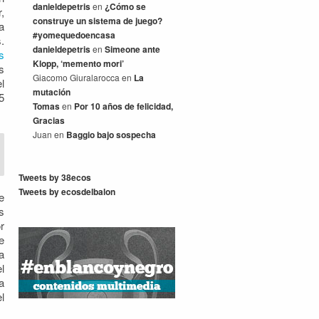
danieldepetris
en
¿Cómo se
,
construye un sistema de juego?
a
#yomequedoencasa
.
danieldepetris
en
Simeone ante
s
Klopp, ‘memento mori’
s
Giacomo Giuralarocca
en
La
l
mutación
5
Tomas
en
Por 10 años de felicidad,
Gracias
Juan
en
Baggio bajo sospecha
Tweets by 38ecos
Tweets by ecosdelbalon
e
s
r
e
a
l
a
l