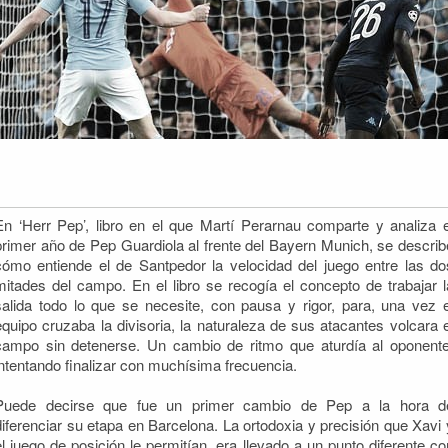
En ‘Herr Pep’, libro en el que Martí Perarnau comparte y analiza e
primer año de Pep Guardiola al frente del Bayern Munich, se describ
cómo entiende el de Santpedor la velocidad del juego entre las do
mitades del campo.
En el libro se recogía el concepto de trabajar l
salida todo lo que se necesite, con pausa y rigor, para, una vez e
equipo cruzaba la divisoria, la naturaleza de sus atacantes volcara e
campo sin detenerse. Un cambio de ritmo que aturdía al oponente
intentando finalizar con muchísima frecuencia.
Puede decirse que fue un primer cambio de Pep a la hora d
diferenciar su etapa en Barcelona. La ortodoxia y precisión que Xavi 
el juego de posición le permitían, era llevado a un punto diferente co