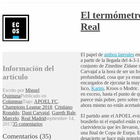
El termómetr
Real
E
l papel de
ambos laterales
en
a partir de la llegada del 4-3-
conjunto
de Zinedine Zidane 
Información del
Carvajal a la hora de ser un 
artículo
profundidad, cosa que ya eran
encargados de ejecutar la may
Isco,
Karim
, Kroos o Modric. 
Escrito por
Miguel
en exceso, hasta el punto de 
Quintana
Publicado en
parece más pobre, pero sobre
Columnas
Tags:
APOEL FC
,
ahora mismo no están acertad
Champions League 2018
,
Cristiano
Ronaldo
,
Dani Carvajal
,
Gareth Bale
,
El partido ante el APOEL evid
Marcelo
,
Real Madrid
septiembre 14,
brasileño ni el español están c
2017
35 comentarios
clarividencia que les llevaron, 
una final de Copa de Eurpa. E
Comentarios
(
35
)
desacierto se hace más notorio