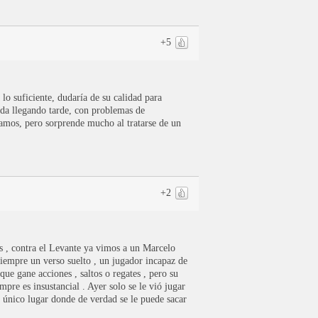
+5
lo suficiente, dudaría de su calidad para
nda llegando tarde, con problemas de
tamos, pero sorprende mucho al tratarse de un
+2
s , contra el Levante ya vimos a un Marcelo
iempre un verso suelto , un jugador incapaz de
que gane acciones , saltos o regates , pero su
mpre es insustancial . Ayer solo se le vió jugar
l único lugar donde de verdad se le puede sacar