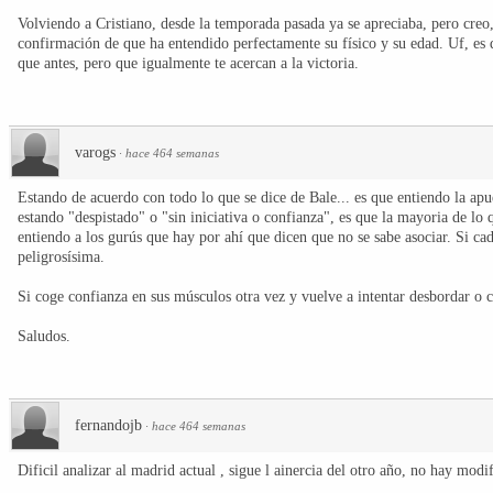
Volviendo a Cristiano, desde la temporada pasada ya se apreciaba, pero creo
confirmación de que ha entendido perfectamente su físico y su edad. Uf, es
que antes, pero que igualmente te acercan a la victoria.
varogs
·
hace 464 semanas
Estando de acuerdo con todo lo que se dice de Bale... es que entiendo la ap
estando "despistado" o "sin iniciativa o confianza", es que la mayoria de lo
entiendo a los gurús que hay por ahí que dicen que no se sabe asociar. Si cad
peligrosísima.
Si coge confianza en sus músculos otra vez y vuelve a intentar desbordar o ch
Saludos.
fernandojb
·
hace 464 semanas
Dificil analizar al madrid actual , sigue l ainercia del otro año, no hay modif