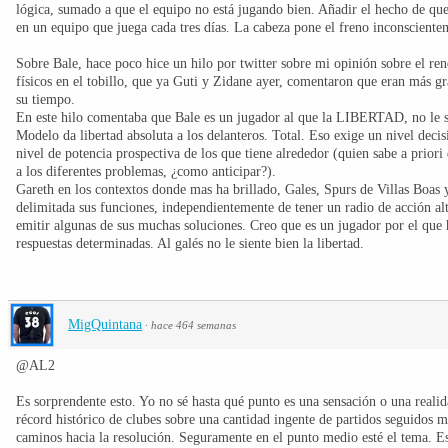
lógica, sumado a que el equipo no está jugando bien. Añadir el hecho de que
en un equipo que juega cada tres días. La cabeza pone el freno inconsciente
Sobre Bale, hace poco hice un hilo por twitter sobre mi opinión sobre el re
físicos en el tobillo, que ya Guti y Zidane ayer, comentaron que eran más gr
su tiempo.
En este hilo comentaba que Bale es un jugador al que la LIBERTAD, no le si
Modelo da libertad absoluta a los delanteros. Total. Eso exige un nivel deci
nivel de potencia prospectiva de los que tiene alrededor (quien sabe a prior
a los diferentes problemas, ¿como anticipar?).
Gareth en los contextos donde mas ha brillado, Gales, Spurs de Villas Boas 
delimitada sus funciones, independientemente de tener un radio de acción a
emitir algunas de sus muchas soluciones. Creo que es un jugador por el que
respuestas determinadas. Al galés no le siente bien la libertad.
MigQuintana
·
hace 464 semanas
@AL2
Es sorprendente esto. Yo no sé hasta qué punto es una sensación o una reali
récord histórico de clubes sobre una cantidad ingente de partidos seguidos 
caminos hacia la resolución. Seguramente en el punto medio esté el tema. Es