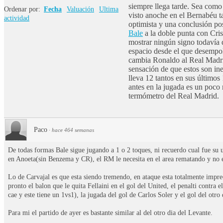
siempre llega tarde. Sea como 
Ordenar por:
Fecha
Valuación
Ultima
visto anoche en el Bernabéu t
actividad
optimista y una conclusión pos
Bale
a la doble punta con Cris
mostrar ningún signo todavía 
espacio desde el que desempol
cambia Ronaldo al Real Madrid
sensación de que estos son ine
lleva 12 tantos en sus últimos
antes en la jugada es un poco 
termómetro del Real Madrid.
Paco
·
hace 464 semanas
De todas formas Bale sigue jugando a 1 o 2 toques, ni recuerdo cual fue su 
en Anoeta(sin Benzema y CR), el RM le necesita en el area rematando y no e
Lo de Carvajal es que esta siendo tremendo, en ataque esta totalmente impre
pronto el balon que le quita Fellaini en el gol del United, el penalti contra
cae y este tiene un 1vs1), la jugada del gol de Carlos Soler y el gol del otro
Para mi el partido de ayer es bastante similar al del otro dia del Levante.