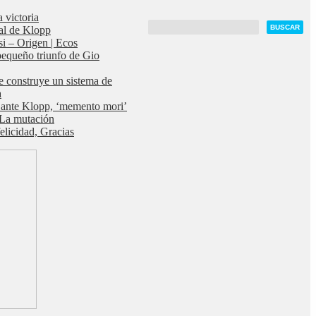
a victoria
al de Klopp
i – Origen | Ecos
pequeño triunfo de Gio
 construye un sistema de
a
ante Klopp, ‘memento mori’
La mutación
elicidad, Gracias