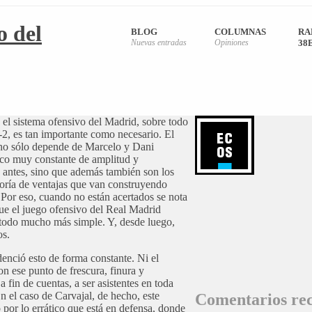
o del
BLOG
COLUMNAS
RA
Nuevas entradas
Opiniones
38
 el sistema ofensivo del Madrid, sobre todo
1-2, es tan importante como necesario. El
no sólo depende de Marcelo y Dani
foco muy constante de amplitud y
 antes, sino que además también son los
oría de ventajas que van construyendo
Por eso, cuando no están acertados se nota
que el juego ofensivo del Real Madrid
 todo mucho más simple. Y, desde luego,
os.
enció esto de forma constante. Ni el
on ese punto de frescura, finura y
a fin de cuentas, a ser asistentes en toda
n el caso de Carvajal, de hecho, este
Comentarios rec
 por lo errático que está en defensa, donde