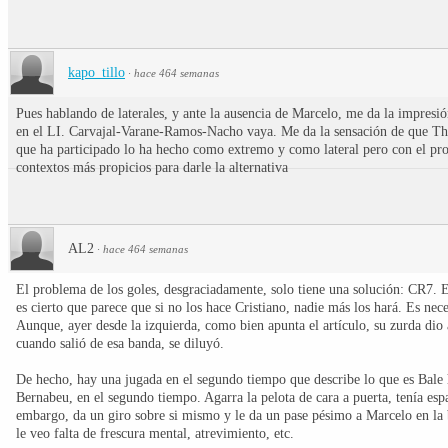
kapo_tillo
·
hace 464 semanas
Pues hablando de laterales, y ante la ausencia de Marcelo, me da la impres
en el LI. Carvajal-Varane-Ramos-Nacho vaya. Me da la sensación de que The
que ha participado lo ha hecho como extremo y como lateral pero con el pr
contextos más propicios para darle la alternativa
AL2
·
hace 464 semanas
El problema de los goles, desgraciadamente, solo tiene una solución: CR7. E
es cierto que parece que si no los hace Cristiano, nadie más los hará. Es ne
Aunque, ayer desde la izquierda, como bien apunta el artículo, su zurda dio
cuando salió de esa banda, se diluyó.
De hecho, hay una jugada en el segundo tiempo que describe lo que es Bale h
Bernabeu, en el segundo tiempo. Agarra la pelota de cara a puerta, tenía espa
embargo, da un giro sobre si mismo y le da un pase pésimo a Marcelo en la b
le veo falta de frescura mental, atrevimiento, etc.