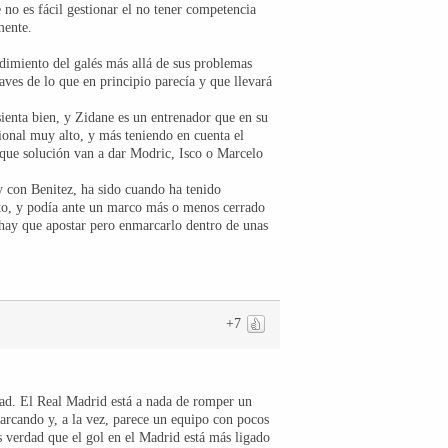
 no es fácil gestionar el no tener competencia
mente.
ndimiento del galés más allá de sus problemas
aves de lo que en principio parecía y que llevará
enta bien, y Zidane es un entrenador que en su
sional muy alto, y más teniendo en cuenta el
i que solución van a dar Modric, Isco o Marcelo
y con Benitez, ha sido cuando ha tenido
lto, y podía ante un marco más o menos cerrado
 hay que apostar pero enmarcarlo dentro de unas
+7
dad. El Real Madrid está a nada de romper un
marcando y, a la vez, parece un equipo con pocos
 verdad que el gol en el Madrid está más ligado