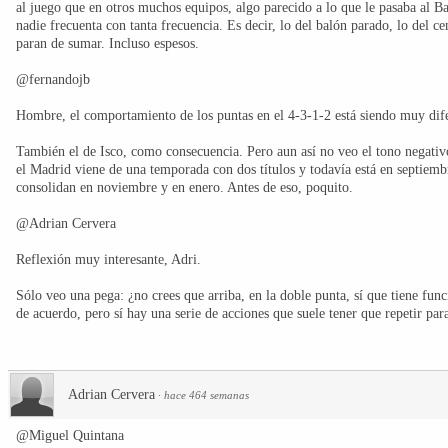
al juego que en otros muchos equipos, algo parecido a lo que le pasaba al Ba
nadie frecuenta con tanta frecuencia. Es decir, lo del balón parado, lo del ce
paran de sumar. Incluso espesos.
@fernandojb
Hombre, el comportamiento de los puntas en el 4-3-1-2 está siendo muy dife
También el de Isco, como consecuencia. Pero aun así no veo el tono negativo
el Madrid viene de una temporada con dos títulos y todavía está en septiemb
consolidan en noviembre y en enero. Antes de eso, poquito.
@Adrian Cervera
Reflexión muy interesante, Adri.
Sólo veo una pega: ¿no crees que arriba, en la doble punta, sí que tiene func
de acuerdo, pero sí hay una serie de acciones que suele tener que repetir par
Adrian Cervera
·
hace 464 semanas
@Miguel Quintana