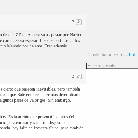
+3
ión de que ZZ en Anoeta va a apostar por Nacho
o aún deberá esperar. Los dos partidos en los
opio Marcelo por delante. Eran además
Ecosdelbalon.com - -
Polí
+3
s cierto que parecen inevitables, pero también
cesario que Bale empiece a ser más determinante.
 algunos pases de valor gol. Sin embargo,
oy. Es la acción que provocó los pitos del
cio para encarar y sacar un disparo, sin
anda. hay falta de frescura física, pero también