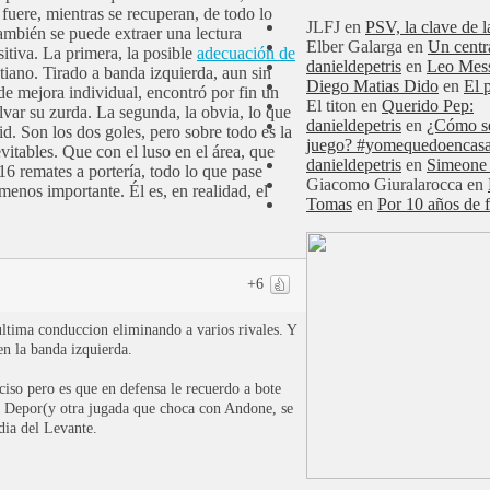
fuere, mientras se recuperan, de todo lo
JLFJ
en
PSV, la clave de l
ambién se puede extraer una lectura
Elber Galarga
en
Un centr
itiva. La primera, la posible
adecuación de
danieldepetris
en
Leo Mess
tiano. Tirado a banda izquierda, aun sin
Diego Matias Dido
en
El 
de mejora individual, encontró por fin un
El titon
en
Querido Pep:
var su zurda. La segunda, la obvia, lo que
danieldepetris
en
¿Cómo se
. Son los dos goles, pero sobre todo es la
juego? #yomequedoencas
vitables. Que con el luso en el área, que
danieldepetris
en
Simeone 
 16 remates a portería, todo lo que pase
Giacomo Giuralarocca
en
menos importante. Él es, en realidad, el
Tomas
en
Por 10 años de f
+6
ultima conduccion eliminando a varios rivales. Y
n la banda izquierda.
ciso pero es que en defensa le recuerdo a bote
 el Depor(y otra jugada que choca con Andone, se
 dia del Levante.