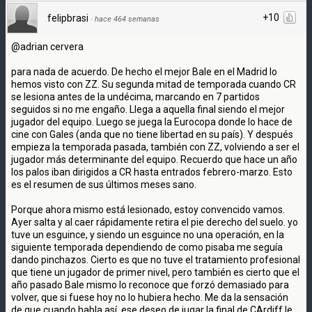
+10
felipbrasi
·
hace 464 semanas
@adrian cervera
para nada de acuerdo. De hecho el mejor Bale en el Madrid lo
hemos visto con ZZ. Su segunda mitad de temporada cuando CR
se lesiona antes de la undécima, marcando en 7 partidos
seguidos si no me engaño. Llega a aquella final siendo el mejor
jugador del equipo. Luego se juega la Eurocopa donde lo hace de
cine con Gales (anda que no tiene libertad en su país). Y después
empieza la temporada pasada, también con ZZ, volviendo a ser el
jugador más determinante del equipo. Recuerdo que hace un año
los palos iban dirigidos a CR hasta entrados febrero-marzo. Esto
es el resumen de sus últimos meses sano.
Porque ahora mismo está lesionado, estoy convencido vamos.
Ayer salta y al caer rápidamente retira el pie derecho del suelo. yo
tuve un esguince, y siendo un esguince no una operación, en la
siguiente temporada dependiendo de como pisaba me seguía
dando pinchazos. Cierto es que no tuve el tratamiento profesional
que tiene un jugador de primer nivel, pero también es cierto que el
año pasado Bale mismo lo reconoce que forzó demasiado para
volver, que si fuese hoy no lo hubiera hecho. Me da la sensación
de que cuando habla así, ese deseo de jugar la final de CArdiff le