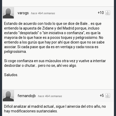
+10
varogs
·
hace 464 semanas
Estando de acuerdo con todo lo que se dice de Bale... es que
entiendo la apuesta de Zidane y del Madrid porque, incluso
estando "despistado" o "sin iniciativa o confianza", es que la
mayoria de lo que hace es a pocos toques y peligrosísimo. No
entiendo a los gurús que hay por ahí que dicen que no se sabe
asociar. Si cada pase que da es en ventaja y cada rosca es
peligrosísima.
Si coge confianza en sus músculos otra vez y vuelve a intentar
desbordar o chutar... pero no se, ahí veo algo.
Saludos.
+5
fernandojb
·
hace 464 semanas
Dificil analizar al madrid actual , sigue l ainercia del otro año, no
hay modificaciones sustanciales.