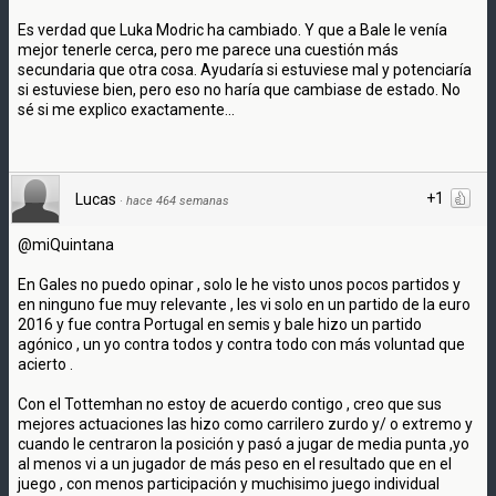
Es verdad que Luka Modric ha cambiado. Y que a Bale le venía
mejor tenerle cerca, pero me parece una cuestión más
secundaria que otra cosa. Ayudaría si estuviese mal y potenciaría
si estuviese bien, pero eso no haría que cambiase de estado. No
sé si me explico exactamente...
+1
Lucas
·
hace 464 semanas
@miQuintana
En Gales no puedo opinar , solo le he visto unos pocos partidos y
en ninguno fue muy relevante , les vi solo en un partido de la euro
2016 y fue contra Portugal en semis y bale hizo un partido
agónico , un yo contra todos y contra todo con más voluntad que
acierto .
Con el Tottemhan no estoy de acuerdo contigo , creo que sus
mejores actuaciones las hizo como carrilero zurdo y/ o extremo y
cuando le centraron la posición y pasó a jugar de media punta ,yo
al menos vi a un jugador de más peso en el resultado que en el
juego , con menos participación y muchisimo juego individual