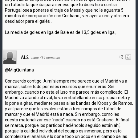
un futbolista que iba para ser eso que tu dices hizo contra
Portugal osea ponerse el traje de Messi y que no le aguanta 5
minutos de comparación con Cristiano , ver ayer a uno y otro era
desolador para el galés .
La media de goles en liga de Bale es de 13,5 goles en liga ,
+3
AL2
·
hace 464 semanas
@MigQuintana
Concuerdo contigo. A mí siempre me parece que el Madrid va a
marcar, sobre todo por esos recursos que enumeras. Sin
embargo, cuando no esta el luso me parece más complicado. El
Madrid va atando al rival, lo va embotellando en su propia meta y
lo pone a girar, mediante pases a las bandas de Kroos y de Ramos,
y así parece que los rivales están a tres campos de fútbol de
marcar y que el Madrid está a nada. Sin embargo, como les
cuesta materializar ese "nada" cuando no está Cristiano. Al final
se marca, porque los partidos haciéndolo seguido están ahí,
porque la calidad individual del equipo es inmensa, pero esto
complejiza el análisis y lo pone todo un poco en el campo de las