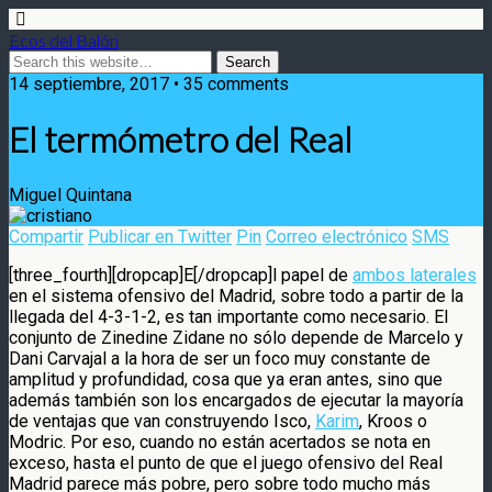
Ecos del Balón
14 septiembre, 2017 • 35 comments
El termómetro del Real
Miguel Quintana
Compartir
Publicar en Twitter
Pin
Correo electrónico
SMS
[three_fourth][dropcap]E[/dropcap]l papel de
ambos laterales
en el sistema ofensivo del Madrid, sobre todo a partir de la
llegada del 4-3-1-2, es tan importante como necesario. El
conjunto
de Zinedine Zidane no sólo depende de Marcelo y
Dani Carvajal a la hora de ser un foco muy constante de
amplitud y profundidad, cosa que ya eran antes, sino que
además también son los encargados de ejecutar la mayoría
de ventajas que van construyendo Isco,
Karim
, Kroos o
Modric. Por eso, cuando no están acertados se nota en
exceso, hasta el punto de que el juego ofensivo del Real
Madrid parece más pobre, pero sobre todo mucho más