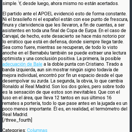
simple. Y, desde luego, ahora mismo no están acertados.
El partido ante el APOEL evidenció esto de forma constante.
Ni el brasileño ni el español están con ese punto de frescura,
finura y clarividencia que les llevaron, a fin de cuentas, a ser
asistentes en toda una final de Copa de Eurpa. En el caso de
Carvajal, de hecho, este desacierto se hace más notorio por
lo errático que está en defensa, donde siempre llega tarde.
Sea como fuere, mientras se recuperan, de todo lo visto
anoche en el Bernabéu también se puede extraer una lectura
optimista y una conclusión positiva. La primera, la posible
adecuación de Bale
a la doble punta con Cristiano. Tirado a
banda izquierda, aun sin mostrar ningún signo todavía de
mejora individual, encontró por fin un espacio desde el que
desempolvar su zurda. La segunda, la obvia, lo que cambia
Ronaldo al Real Madrid. Son los dos goles, pero sobre todo
es la sensación de que estos son inevitables. Que con el
luso en el área, que lleva 12 tantos en sus últimos 16
remates a portería, todo lo que pase antes en la jugada es un
poco menos importante. Él es, en realidad, el termómetro del
Real Madrid.
[/three_fourth]
Categories:
Columnas