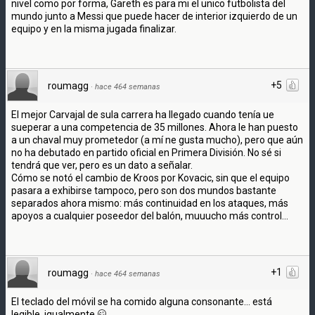
nivel como por forma, Gareth es para mi el unico futbolista del
mundo junto a Messi que puede hacer de interior izquierdo de un
equipo y en la misma jugada finalizar.
+5
roumagg
·
hace 464 semanas
El mejor Carvajal de sula carrera ha llegado cuando tenía ue
sueperar a una competencia de 35 millones. Ahora le han puesto
a un chaval muy prometedor (a mí ne gusta mucho), pero que aún
no ha debutado en partido oficial en Primera División. No sé si
tendrá que ver, pero es un dato a señalar.
Cómo se notó el cambio de Kroos por Kovacic, sin que el equipo
pasara a exhibirse tampoco, pero son dos mundos bastante
separados ahora mismo: más continuidad en los ataques, más
apoyos a cualquier poseedor del balón, muuucho más control...
+1
roumagg
·
hace 464 semanas
El teclado del móvil se ha comido alguna consonante... está
legible, igualmente