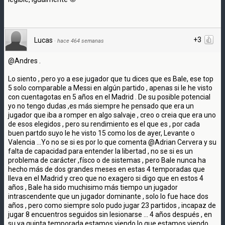
+3
Lucas
·
hace 464 semanas
@Andres .
Lo siento , pero yo a ese jugador que tu dices que es Bale, ese top
5 solo comparable a Messi en algún partido , apenas si le he visto
con cuentagotas en 5 años en el Madrid . De su posible potencial
yo no tengo dudas ,es más siempre he pensado que era un
jugador que iba a romper en algo salvaje , creo o creia que era uno
de esos elegidos , pero su rendimiento es el que es , por cada
buen partdo suyo le he visto 15 como los de ayer, Levante o
Valencia ...Yo no se si es por lo que comenta @Adrian Cervera y su
falta de capacidad para entender la libertad , no se si es un
problema de carácter ,físco o de sistemas , pero Bale nunca ha
hecho más de dos grandes meses en estas 4 temporadas que
lleva en el Madrid y creo que no exagero si digo que en estos 4
años , Bale ha sido muchisimo más tiempo un jugador
intrascendente que un jugador dominante , solo lo fue hace dos
años , pero como siempre solo pudo jugar 23 partidos , incapaz de
jugar 8 encuentros seguidos sin lesionarse ... 4 años después , en
su ya quinta temporada estamos viendo lo que estamos viendo ,