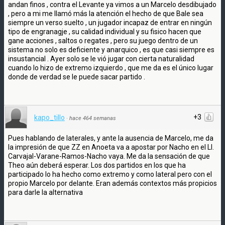
andan finos , contra el Levante ya vimos a un Marcelo desdibujado
, pero a mi me llamó más la atención el hecho de que Bale sea
siempre un verso suelto , un jugador incapaz de entrar en ningún
tipo de engranagje , su calidad individual y su fisico hacen que
gane acciones , saltos o regates , pero su juego dentro de un
sistema no solo es deficiente y anarquico , es que casi siempre es
insustancial . Ayer solo se le vió jugar con cierta naturalidad
cuando lo hizo de extremo izquierdo , que me da es el único lugar
donde de verdad se le puede sacar partido .
+3
kapo_tillo
·
hace 464 semanas
Pues hablando de laterales, y ante la ausencia de Marcelo, me da
la impresión de que ZZ en Anoeta va a apostar por Nacho en el LI.
Carvajal-Varane-Ramos-Nacho vaya. Me da la sensación de que
Theo aún deberá esperar. Los dos partidos en los que ha
participado lo ha hecho como extremo y como lateral pero con el
propio Marcelo por delante. Eran además contextos más propicios
para darle la alternativa