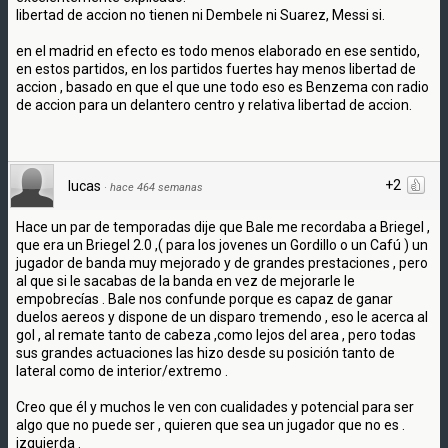
libertad de accion no tienen ni Dembele ni Suarez, Messi si.
en el madrid en efecto es todo menos elaborado en ese sentido,
en estos partidos, en los partidos fuertes hay menos libertad de
accion , basado en que el que une todo eso es Benzema con radio
de accion para un delantero centro y relativa libertad de accion.
+2
lucas
·
hace 464 semanas
Hace un par de temporadas dije que Bale me recordaba a Briegel ,
que era un Briegel 2.0 ,( para los jovenes un Gordillo o un Cafú ) un
jugador de banda muy mejorado y de grandes prestaciones , pero
al que si le sacabas de la banda en vez de mejorarle le
empobrecías . Bale nos confunde porque es capaz de ganar
duelos aereos y dispone de un disparo tremendo , eso le acerca al
gol , al remate tanto de cabeza ,como lejos del area , pero todas
sus grandes actuaciones las hizo desde su posición tanto de
lateral como de interior/extremo .
Creo que él y muchos le ven con cualidades y potencial para ser
algo que no puede ser , quieren que sea un jugador que no es .
izquierda .