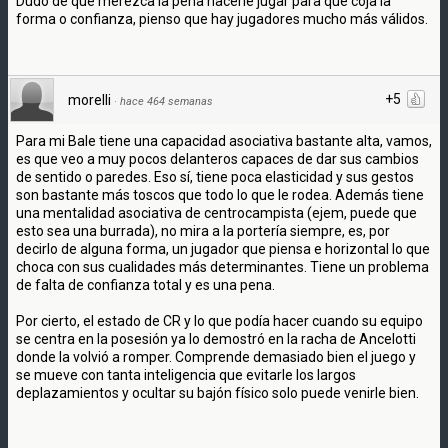
Dudo de que merezca la pena hacerle jugar para que coja la
forma o confianza, pienso que hay jugadores mucho más válidos.
+5
morelli
·
hace 464 semanas
Para mi Bale tiene una capacidad asociativa bastante alta, vamos,
es que veo a muy pocos delanteros capaces de dar sus cambios
de sentido o paredes. Eso sí, tiene poca elasticidad y sus gestos
son bastante más toscos que todo lo que le rodea. Además tiene
una mentalidad asociativa de centrocampista (ejem, puede que
esto sea una burrada), no mira a la portería siempre, es, por
decirlo de alguna forma, un jugador que piensa e horizontal lo que
choca con sus cualidades más determinantes. Tiene un problema
de falta de confianza total y es una pena.
Por cierto, el estado de CR y lo que podía hacer cuando su equipo
se centra en la posesión ya lo demostró en la racha de Ancelotti
donde la volvió a romper. Comprende demasiado bien el juego y
se mueve con tanta inteligencia que evitarle los largos
deplazamientos y ocultar su bajón físico solo puede venirle bien.