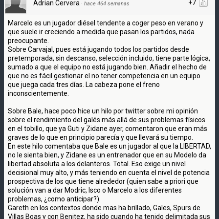
+7
Adrian Cervera
·
hace 464 semanas
Marcelo es un jugador diésel tendente a coger peso en verano y
que suele ir creciendo a medida que pasan los partidos, nada
preocupante.
Sobre Carvajal, pues está jugando todos los partidos desde
pretemporada, sin descanso, selección incluido, tiene parte lógica,
sumado a que el equipo no está jugando bien. Añadir el hecho de
que no es fácil gestionar el no tener competencia en un equipo
que juega cada tres días. La cabeza pone el freno
inconscientemente.
Sobre Bale, hace poco hice un hilo por twitter sobre mi opinión
sobre el rendimiento del galés más allá de sus problemas físicos
en el tobillo, que ya Guti y Zidane ayer, comentaron que eran más
graves de lo que en principio parecía y que llevará su tiempo.
En este hilo comentaba que Bale es un jugador al que la LIBERTAD,
no le sienta bien, y Zidane es un entrenador que en su Modelo da
libertad absoluta a los delanteros. Total. Eso exige un nivel
decisional muy alto, y más teniendo en cuenta el nivel de potencia
prospectiva de los que tiene alrededor (quien sabe a priori que
solución van a dar Modric, Isco o Marcelo a los diferentes
problemas, ¿como anticipar?).
Gareth en los contextos donde mas ha brillado, Gales, Spurs de
Villas Boas y con Benitez, ha sido cuando ha tenido delimitada sus