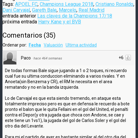
Tags:
APOEL FC
,
Champions League 2018
,
Cristiano Ronaldo
,
Dani Carvajal
,
Gareth Bale
,
Marcelo
,
Real Madrid
entrada anterior
Las claves de la Champions 17/18
próxima entrada
Harry Kane y el BVB
Comentarios
(
35
)
Ordenar por:
Fecha
Valuación
Ultima actividad
+6
Paco
·
hace 464 semanas
De todas formas Bale sigue jugando a 1 o 2 toques, ni recuerdo
cual fue su ultima conduccion eliminando a varios rivales. Y en
Anoeta(sin Benzema y CR), el RM le necesita en el area
rematando y no en la banda izquierda.
Lo de Carvajal es que esta siendo tremendo, en ataque esta
totalmente impreciso pero es que en defensa le recuerdo a bote
pronto el balon que le quita Fellaini en el gol del United, el penalti
contra el Depor(y otra jugada que choca con Andone, se cae y
este tiene un 1vs1), la jugada del gol de Carlos Soler y el gol del
otro dia del Levante.
Para mi el partido de ayer es bastante similar al del otro dia del