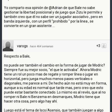
Yo comparto esa opinión de @Adrian de que Bale no sabe
gestionar la libertad posicional y de juego que Zizu le permite y
también creo que él no sabe ser un jugador asociativo , pero en
banda izquierda , con un perfil "prohibido " por la linea , se
convierte en un gran asistente ...
+3
varogs
·
hace 464 semanas
Respecto a Bale,
no puede ser también el cambio en la forma de jugar de Modric?
Siempre fue su mejor socio, "el que le activaba". Ahora Modric
tiene un rol un poco mas de regate y romper línea o jugar en
horizontal, pero juega muchos menos pases verticales o
diagonales, me parece a mi. De hecho aún no está muy en forma,
aunque a su edad es normal que tarde mas, pero creo que esto
puede estar bastante conectado. Lo mismo es al revés, que al no
romper ni Bale ni Benzema en desmarques, Modric tiene que
hacer otra cosa, pero algo hay ahí.
Luego está el tema de Isco/Asensio, que también juegan a algo