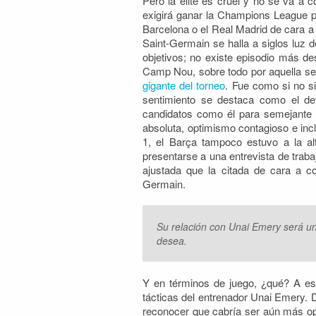
Pero la élite es cruel y no se va a 
exigirá ganar la Champions League pa
Barcelona o el Real Madrid de cara 
Saint-Germain se halla a siglos luz 
objetivos; no existe episodio más d
Camp Nou, sobre todo por aquella se
gigante del torneo
. Fue como si no si
sentimiento se destaca como el de
candidatos como él para semejante 
absoluta, optimismo contagioso e inc
1, el Barça tampoco estuvo a la altu
presentarse a una entrevista de traba
ajustada que la citada de cara a con
Germain.
Su relación con Unai Emery será un
desea.
Y en términos de juego, ¿qué? A este
tácticas del entrenador Unai Emery. 
reconocer que cabría ser aún más opt