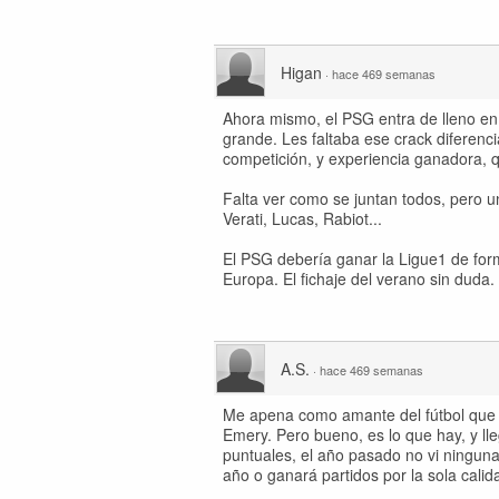
Higan
·
hace 469 semanas
Ahora mismo, el PSG entra de lleno e
grande. Les faltaba ese crack diferenci
competición, y experiencia ganadora, q
Falta ver como se juntan todos, pero u
Verati, Lucas, Rabiot...
El PSG debería ganar la Ligue1 de form
Europa. El fichaje del verano sin duda.
A.S.
·
hace 469 semanas
Me apena como amante del fútbol que el
Emery. Pero bueno, es lo que hay, y l
puntuales, el año pasado no vi ninguna
año o ganará partidos por la sola calid