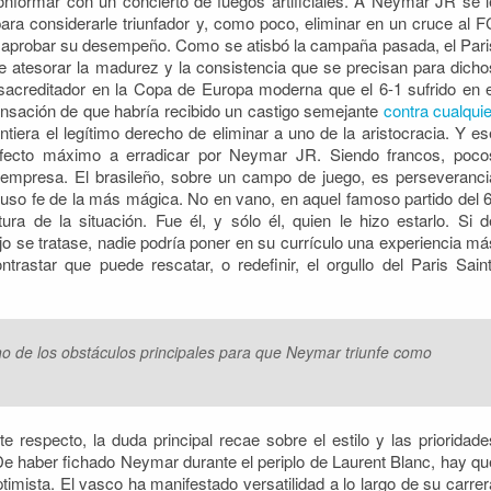
conformar con un concierto de fuegos artificiales. A Neymar JR se l
ra considerarle triunfador y, como poco, eliminar en un cruce al F
a aprobar su desempeño. Como se atisbó la campaña pasada, el Pari
de atesorar la madurez y la consistencia que se precisan para dicho
esacreditador en la Copa de Europa moderna que el 6-1 sufrido en e
nsación de que habría recibido un castigo semejante
contra cualquie
ntiera el legítimo derecho de eliminar a uno de la aristocracia. Y es
fecto máximo a erradicar por Neymar JR. Siendo francos, poco
empresa. El brasileño, sobre un campo de juego, es perseveranci
luso fe de la más mágica. No en vano, en aquel famoso partido del 6
ra de la situación. Fue él, y sólo él, quien le hizo estarlo. Si d
jo se tratase, nadie podría poner en su currículo una experiencia má
trastar que puede rescatar, o redefinir, el orgullo del Paris Saint
o de los obstáculos principales para que Neymar triunfe como
 respecto, la duda principal recae sobre el estilo y las prioridade
De haber fichado Neymar durante el periplo de Laurent Blanc, hay qu
imista. El vasco ha manifestado versatilidad a lo largo de su carrer