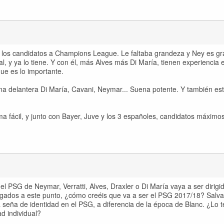
n los candidatos a Champions League. Le faltaba grandeza y Ney es g
al, y ya lo tiene. Y con él, más Alves más Di María, tienen experiencia 
ue es lo importante.
na delantera Di María, Cavani, Neymar... Suena potente. Y también est
a fácil, y junto con Bayer, Juve y los 3 españoles, candidatos máxim
 PSG de Neymar, Verratti, Alves, Draxler o Di María vaya a ser dirigi
legados a este punto, ¿cómo creéis que va a ser el PSG 2017/18? Salv
 seña de identidad en el PSG, a diferencia de la época de Blanc. ¿Lo 
ad individual?