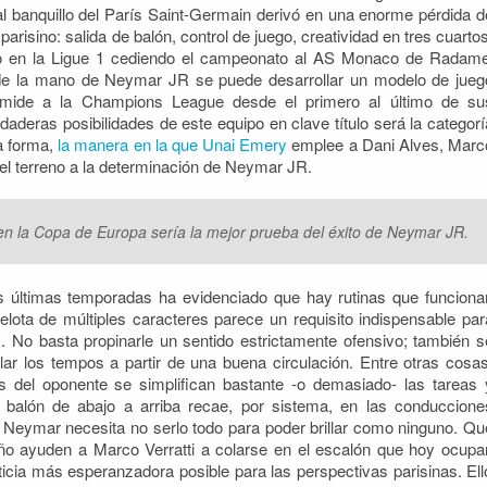
al banquillo del París Saint-Germain derivó en una enorme pérdida d
risino: salida de balón, control de juego, creatividad en tres cuartos
so en la Ligue 1 cediendo el campeonato al AS Monaco de Radame
de la mano de Neymar JR se puede desarrollar un modelo de jueg
timide a la Champions League desde el primero al último de su
aderas posibilidades de este equipo en clave título será la categorí
ra forma,
la manera en la que Unai Emery
emplee a Dani Alves, Marc
 el terreno a la determinación de Neymar JR.
en la Copa de Europa sería la mejor prueba del éxito de Neymar JR.
s últimas temporadas ha evidenciado que hay rutinas que funciona
lota de múltiples caracteres parece un requisito indispensable par
. No basta propinarle un sentido estrictamente ofensivo; también s
ar los tempos a partir de una buena circulación. Entre otras cosas
s del oponente se simplifican bastante -o demasiado- las tareas 
el balón de abajo a arriba recae, por sistema, en las conduccione
s. Neymar necesita no serlo todo para poder brillar como ninguno. Qu
eño ayuden a Marco Verratti a colarse en el escalón que hoy ocupa
oticia más esperanzadora posible para las perspectivas parisinas. Ell