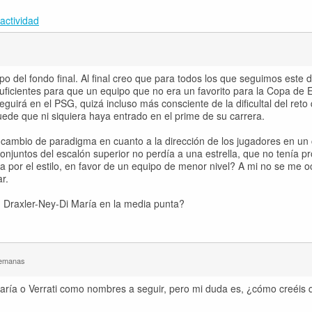
actividad
o del fondo final. Al final creo que para todos los que seguimos este 
uficientes para que un equipo que no era un favorito para la Copa de
guirá en el PSG, quizá incluso más consciente de la dificultal del ret
ede que ni siquiera haya entrado en el prime de su carrera.
el cambio de paradigma en cuanto a la dirección de los jugadores en u
njuntos del escalón superior no perdía a una estrella, que no tenía p
da por el estilo, en favor de un equipo de menor nivel? A mi no se me 
r.
on Draxler-Ney-Di María en la media punta?
semanas
María o Verrati como nombres a seguir, pero mi duda es, ¿cómo creéis 