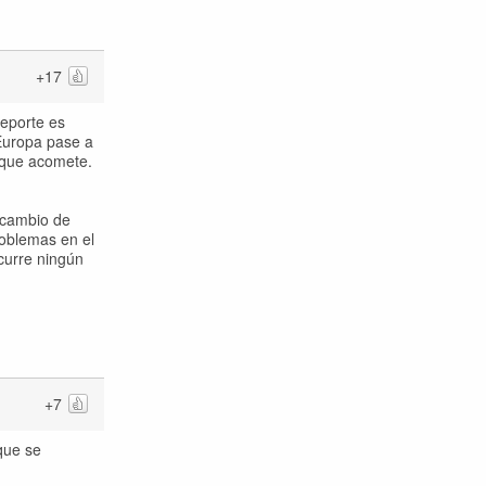
+17
deporte es
 Europa pase a
o que acomete.
n cambio de
roblemas en el
ocurre ningún
+7
que se