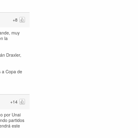
+8
rande, muy
en la
án Draxler,
os a Copa de
+14
do por Unai
ando partidos
tendrá este