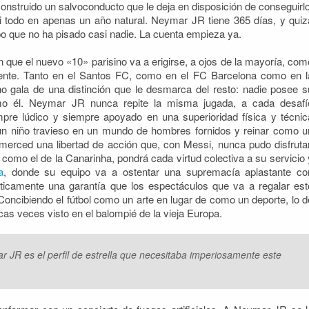
construido un salvoconducto que le deja en disposición de conseguirlo
i todo en apenas un año natural. Neymar JR tiene 365 días, y quiz
po que no ha pisado casi nadie. La cuenta empieza ya.
 que el nuevo «10» parisino va a erigirse, a ojos de la mayoría, com
tinente. Tanto en el Santos FC, como en el FC Barcelona como en l
ho gala de una distinción que le desmarca del resto: nadie posee s
mo él. Neymar JR nunca repite la misma jugada, a cada desafí
mpre lúdico y siempre apoyado en una superioridad física y técnic
un niño travieso en un mundo de hombres fornidos y reinar como u
merced una libertad de acción que, con Messi, nunca pudo disfrutar
como el de la Canarinha, pondrá cada virtud colectiva a su servicio 
a
, donde su equipo va a ostentar una supremacía aplastante co
ticamente una garantía que los espectáculos que va a regalar est
Concibiendo el fútbol como un arte en lugar de como un deporte, lo d
as veces visto en el balompié de la vieja Europa.
 JR es el perfil de estrella que necesitaba imperiosamente este