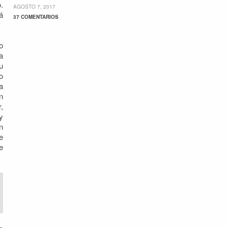
.
AGOSTO 7, 2017
á
37 COMENTARIOS
o
a
u
o
a
n
,
y
n
e
e