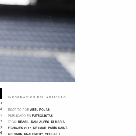
INFORMACIÓN DEL ARTÍCULO
u
i
ESCRITO POR
ABEL ROJAS
s
PUBLICADO EN
FUTBOLISTAS
e
TAGS:
BRASIL
,
DANI ALVES
,
DI MARÍA
,
o
FICHAJES 2017
,
NEYMAR
,
PARÍS SAINT-
l
GERMAIN
,
UNAI EMERY
,
VERRATTI