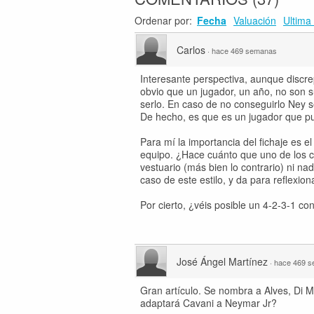
Ordenar por:
Fecha
Valuación
Ultima 
Carlos
·
hace 469 semanas
Interesante perspectiva, aunque discrep
obvio que un jugador, un año, no son s
serlo. En caso de no conseguirlo Ney se
De hecho, es que es un jugador que pu
Para mí la importancia del fichaje es 
equipo. ¿Hace cuánto que uno de los co
vestuario (más bien lo contrario) ni na
caso de este estilo, y da para reflexiona
Por cierto, ¿véis posible un 4-2-3-1 c
José Ángel Martínez
·
hace 469 
Gran artículo. Se nombra a Alves, Di 
adaptará Cavani a Neymar Jr?