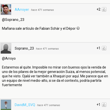
+2
AArroyer
·
hace 471 semanas
@Soprano_23
Mañana sale artículo de Fabian Schär y el Dépor
+1
Soprano_23
·
hace 471 semanas
@Arroyo
Estaremos al quite. Imposible no mirar con buenos ojos la venida de
uno de los pilares de la mejor generación Suiza, al menos potencial,
que he visto. Ojalá ver también a Xhaquiri por aquí. Me parece que en
un equipo de nivel medio-alto, si se da el contexto, podría partirla
fuertemente
+1
DavidM_SVQ
·
hace 471 semanas