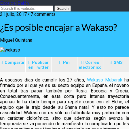
Ecos del Balón
21 julio, 2017 • 7 comments
¿Es posible encajar a Wakaso?
Miguel Quintana
Compartir
Publicar
Pin
Correo
SMS
en Twitter
electrónico
A escasos días de cumplir los 27 años,
Wakaso Mubarak
h
firmado por el que ya es su sexto equipo en España, el noveno
en total tras pasar también por Rusia, Escocia y Grecia.
Consecuentemente, en esta corta pero intensa trayectoria
apenas le ha dado tiempo
para repetir curso con el Elche, el
equipo que le trajo desde su Ghana natal. Y esto no parece
casualidad. Wakaso no es sólo un futbolista muy particular con
un carácter ciclotímico, sino que además según avanza la
temporada se va poniendo de manifiesto lo complicado que les