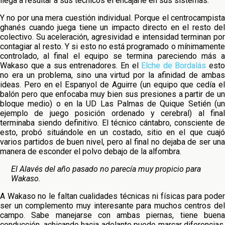
llega a resultar a sus técnicos el encajarle en sus sistemas.
Y no por una mera cuestión individual. Porque el centrocampista
ghanés cuando juega tiene un impacto directo en el resto del
colectivo. Su aceleración, agresividad e intensidad terminan por
contagiar al resto. Y si esto no está programado o mínimamente
controlado, al final el equipo se termina pareciendo más a
Wakaso que a sus entrenadores. En el
Elche de Bordalás
est
no era un problema, sino una virtud por la afinidad de ambas
ideas. Pero en el Espanyol de Aguirre (un equipo que cedía el
balón pero que enfocaba muy bien sus presiones a partir de un
bloque medio) o en la UD Las Palmas de Quique Setién (un
ejemplo de juego posición ordenado y cerebral) al final
terminaba siendo definitivo. El técnico cántabro, consciente de
esto, probó situándole en un costado, sitio en el que cuajó
varios partidos de buen nivel, pero al final no dejaba de ser una
manera de esconder el polvo debajo de la alfombra.
El Alavés del año pasado no parecía muy propicio para
Wakaso.
A Wakaso no le faltan cualidades técnicas ni físicas para poder
ser un complemento muy interesante para muchos centros del
campo. Sabe manejarse con ambas piernas, tiene buena
conducción, achicando hacia adelante puede marcar diferencias,