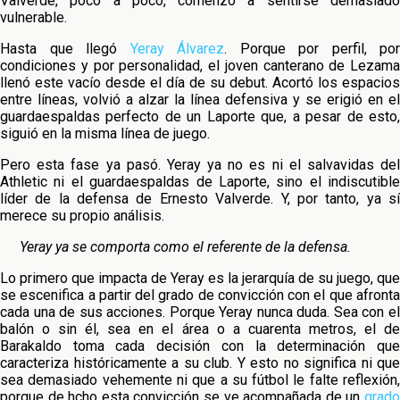
Valverde, poco a poco, comenzó a sentirse demasiado
vulnerable.
Hasta que llegó
Yeray Álvarez
. Porque por perfil, por
condiciones y por personalidad, el joven canterano de Lezama
llenó este vacío desde el día de su debut. Acortó los espacios
entre líneas, volvió a alzar la línea defensiva y se erigió en el
guardaespaldas perfecto de un Laporte que, a pesar de esto,
siguió en la misma línea de juego.
Pero esta fase ya pasó. Yeray ya no es ni el salvavidas del
Athletic ni el guardaespaldas de Laporte, sino el indiscutible
líder de la defensa de Ernesto Valverde. Y, por tanto, ya sí
merece su propio análisis.
Yeray ya se comporta como el referente de la defensa.
Lo primero que impacta de Yeray es la jerarquía de su juego, que
se escenifica a partir del grado de convicción con el que afronta
cada una de sus acciones. Porque Yeray nunca duda. Sea con el
balón o sin él, sea en el área o a cuarenta metros, el de
Barakaldo toma cada decisión con la determinación que
caracteriza históricamente a su club. Y esto no significa ni que
sea demasiado vehemente ni que a su fútbol le falte reflexión,
porque de hcho esta convicción se ve acompañada de un
grado