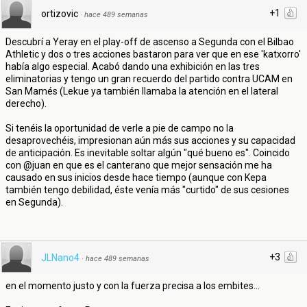
+1
ortizovic
·
hace 489 semanas
Descubrí a Yeray en el play-off de ascenso a Segunda con el Bilbao
Athletic y dos o tres acciones bastaron para ver que en ese 'katxorro'
había algo especial. Acabó dando una exhibición en las tres
eliminatorias y tengo un gran recuerdo del partido contra UCAM en
San Mamés (Lekue ya también llamaba la atención en el lateral
derecho).
Si tenéis la oportunidad de verle a pie de campo no la
desaprovechéis, impresionan aún más sus acciones y su capacidad
de anticipación. Es inevitable soltar algún "qué bueno es". Coincido
con @juan en que es el canterano que mejor sensación me ha
causado en sus inicios desde hace tiempo (aunque con Kepa
también tengo debilidad, éste venía más "curtido" de sus cesiones
en Segunda).
+3
JLNano4
·
hace 489 semanas
en el momento justo y con la fuerza precisa a los embites...