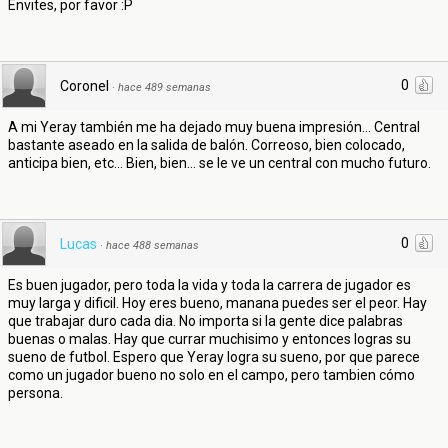
Envites, por favor :P
0
Coronel
·
hace 489 semanas
A mi Yeray también me ha dejado muy buena impresión... Central
bastante aseado en la salida de balón. Correoso, bien colocado,
anticipa bien, etc... Bien, bien... se le ve un central con mucho futuro.
0
Lucas
·
hace 488 semanas
Es buen jugador, pero toda la vida y toda la carrera de jugador es
muy larga y dificil. Hoy eres bueno, manana puedes ser el peor. Hay
que trabajar duro cada dia. No importa si la gente dice palabras
buenas o malas. Hay que currar muchisimo y entonces logras su
sueno de futbol. Espero que Yeray logra su sueno, por que parece
como un jugador bueno no solo en el campo, pero tambien cómo
persona.