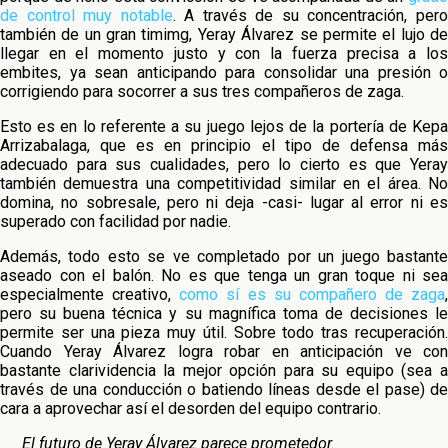
de control muy notable
. A través de su concentración, per
también de un gran timimg, Yeray Álvarez se permite el lujo de
llegar en el momento justo y con la fuerza precisa a los
embites, ya sean anticipando para consolidar una presión o
corrigiendo para socorrer a sus tres compañeros de zaga.
Esto es en lo referente a su juego lejos de la portería de Kepa
Arrizabalaga, que es en principio el tipo de defensa más
adecuado para sus cualidades, pero lo cierto es que Yeray
también demuestra una competitividad similar en el área. No
domina, no sobresale, pero ni deja -casi- lugar al error ni es
superado con facilidad por nadie.
Además, todo esto se ve completado por un juego bastante
aseado con el balón. No es que tenga un gran toque ni sea
especialmente creativo,
como sí es su compañero de zaga
,
pero su buena técnica y su magnífica toma de decisiones le
permite ser una pieza muy útil. Sobre todo tras recuperación.
Cuando Yeray Álvarez logra robar en anticipación ve con
bastante clarividencia la mejor opción para su equipo (sea a
través de una conducción o batiendo líneas desde el pase) de
cara a aprovechar así el desorden del equipo contrario.
El futuro de Yeray Álvarez parece prometedor.