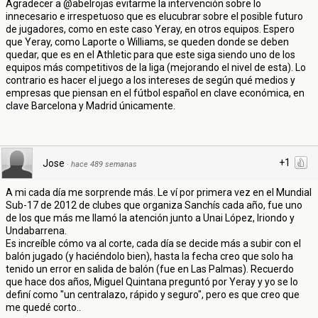
Agradecer a @abelrojas evitarme la intervención sobre lo
innecesario e irrespetuoso que es elucubrar sobre el posible futuro
de jugadores, como en este caso Yeray, en otros equipos. Espero
que Yeray, como Laporte o Williams, se queden donde se deben
quedar, que es en el Athletic para que este siga siendo uno de los
equipos más competitivos de la liga (mejorando el nivel de esta). Lo
contrario es hacer el juego a los intereses de según qué medios y
empresas que piensan en el fútbol español en clave económica, en
clave Barcelona y Madrid únicamente.
+1
Jose
·
hace 489 semanas
A mi cada día me sorprende más. Le ví por primera vez en el Mundial
Sub-17 de 2012 de clubes que organiza Sanchís cada año, fue uno
de los que más me llamó la atención junto a Unai López, Iriondo y
Undabarrena.
Es increíble cómo va al corte, cada día se decide más a subir con el
balón jugado (y haciéndolo bien), hasta la fecha creo que solo ha
tenido un error en salida de balón (fue en Las Palmas). Recuerdo
que hace dos años, Miguel Quintana preguntó por Yeray y yo se lo
definí como "un centralazo, rápido y seguro", pero es que creo que
me quedé corto..