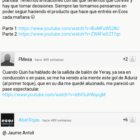
plantilla. Tenemos limitaciones con las que tenemos que convivir y
hay que tomar decisiones. Siempre las tomamos pensamos en
poder seguir haciendo el producto que hace que entréis en Ecos
cada mañana
Parte 1:
https://www.youtube.com/watch?v=lBcMFuW528U
Parte 2:
https://www.youtube.com/watch?v=ZW4FwDZTfqc
+2
FMesa
·
hace 489 semanas
Cuando Quin ha hablado de la sallida de balón de Yeray, ya sea en
conducción o en pase, se me ha venido a la mente este gol de Aduriz
(al primer toque), que en su día me quedé alucinado, me pareció un
pase espectacular.
https://www.youtube.com/watch?v=68VGuHWqogM
+6
Abel Rojas
·
hace 489 semanas
@ Jaume Antolí