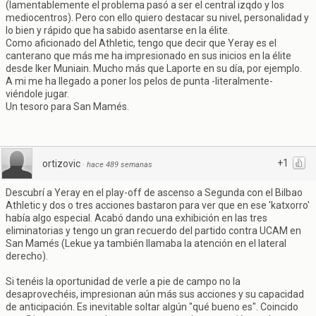
(lamentablemente el problema pasó a ser el central izqdo y los
mediocentros). Pero con ello quiero destacar su nivel, personalidad y
lo bien y rápido que ha sabido asentarse en la élite.
Como aficionado del Athletic, tengo que decir que Yeray es el
canterano que más me ha impresionado en sus inicios en la élite
desde Iker Muniain. Mucho más que Laporte en su día, por ejemplo.
A mi me ha llegado a poner los pelos de punta -literalmente-
viéndole jugar.
Un tesoro para San Mamés.
+1
ortizovic
·
hace 489 semanas
Descubrí a Yeray en el play-off de ascenso a Segunda con el Bilbao
Athletic y dos o tres acciones bastaron para ver que en ese 'katxorro'
había algo especial. Acabó dando una exhibición en las tres
eliminatorias y tengo un gran recuerdo del partido contra UCAM en
San Mamés (Lekue ya también llamaba la atención en el lateral
derecho).
Si tenéis la oportunidad de verle a pie de campo no la
desaprovechéis, impresionan aún más sus acciones y su capacidad
de anticipación. Es inevitable soltar algún "qué bueno es". Coincido