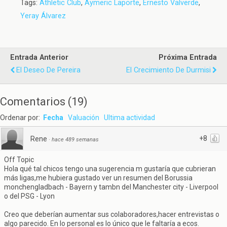
Tags:
Athletic Club
,
Aymeric Laporte
,
Ernesto Valverde
,
Yeray Álvarez
Entrada Anterior
Próxima Entrada
El Deseo De Pereira
El Crecimiento De Durmisi
Comentarios
(
19
)
Ordenar por:
Fecha
Valuación
Ultima actividad
+8
Rene
·
hace 489 semanas
Off Topic
Hola qué tal chicos tengo una sugerencia m gustaría que cubrieran
más ligas,me hubiera gustado ver un resumen del Borussia
monchengladbach - Bayern y tambn del Manchester city - Liverpool
o del PSG - Lyon
Creo que deberían aumentar sus colaboradores,hacer entrevistas o
algo parecido. En lo personal es lo único que le faltaría a ecos.