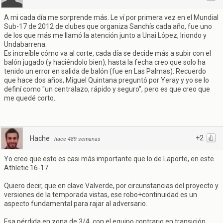
A mi cada día me sorprende más. Le ví por primera vez en el Mundial
Sub-17 de 2012 de clubes que organiza Sanchís cada año, fue uno
de los que más me llamó la atención junto a Unai López, Iriondo y
Undabarrena.
Es increíble cómo va al corte, cada día se decide más a subir con el
balón jugado (y haciéndolo bien), hasta la fecha creo que solo ha
tenido un error en salida de balón (fue en Las Palmas). Recuerdo
que hace dos años, Miguel Quintana preguntó por Yeray y yo se lo
definí como "un centralazo, rápido y seguro", pero es que creo que
me quedé corto..
+2
Hache
·
hace 489 semanas
Yo creo que esto es casi más importante que lo de Laporte, en este
Athletic 16-17.
Quiero decir, que en clave Valverde, por circunstancias del proyecto y
versiones de la temporada vistas, ese robo+continuidad es un
aspecto fundamental para rajar al adversario.
Esa pérdida en zona de 3/4, con el equipo contrario en transición