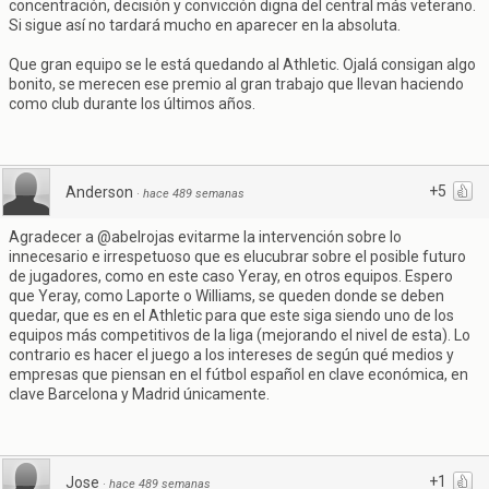
concentración, decisión y convicción digna del central más veterano.
Si sigue así no tardará mucho en aparecer en la absoluta.
Que gran equipo se le está quedando al Athletic. Ojalá consigan algo
bonito, se merecen ese premio al gran trabajo que llevan haciendo
como club durante los últimos años.
+5
Anderson
·
hace 489 semanas
Agradecer a @abelrojas evitarme la intervención sobre lo
innecesario e irrespetuoso que es elucubrar sobre el posible futuro
de jugadores, como en este caso Yeray, en otros equipos. Espero
que Yeray, como Laporte o Williams, se queden donde se deben
quedar, que es en el Athletic para que este siga siendo uno de los
equipos más competitivos de la liga (mejorando el nivel de esta). Lo
contrario es hacer el juego a los intereses de según qué medios y
empresas que piensan en el fútbol español en clave económica, en
clave Barcelona y Madrid únicamente.
+1
Jose
·
hace 489 semanas