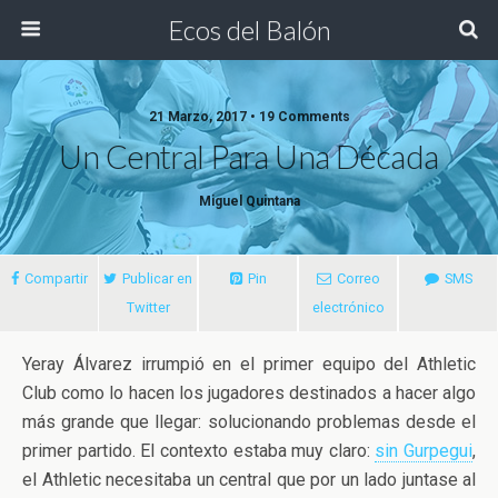
Ecos del Balón
21 Marzo, 2017 • 19 Comments
Un Central Para Una Década
Miguel Quintana
Compartir
Publicar en
Pin
Correo
SMS
Twitter
electrónico
Yeray Álvarez irrumpió en el primer equipo del Athletic
Club como lo hacen los jugadores destinados a hacer algo
más grande que llegar: solucionando problemas desde el
primer partido. El contexto estaba muy claro:
sin Gurpegui
,
el Athletic necesitaba un central que por un lado juntase al