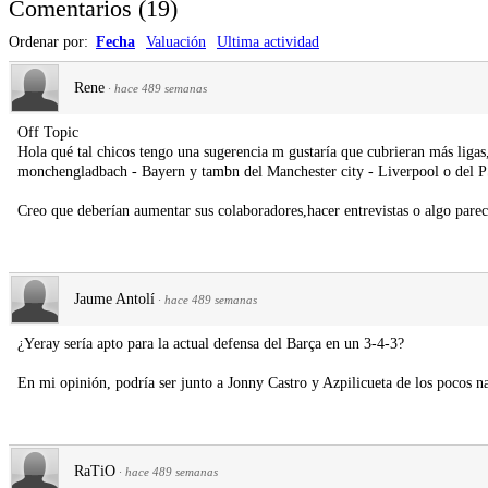
Comentarios
(
19
)
Ordenar por:
Fecha
Valuación
Ultima actividad
Rene
·
hace 489 semanas
Off Topic
Hola qué tal chicos tengo una sugerencia m gustaría que cubrieran más liga
monchengladbach - Bayern y tambn del Manchester city - Liverpool o del 
Creo que deberían aumentar sus colaboradores,hacer entrevistas o algo parecid
Jaume Antolí
·
hace 489 semanas
¿Yeray sería apto para la actual defensa del Barça en un 3-4-3?
En mi opinión, podría ser junto a Jonny Castro y Azpilicueta de los pocos na
RaTiO
·
hace 489 semanas