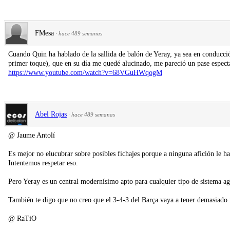
FMesa
·
hace 489 semanas
Cuando Quin ha hablado de la sallida de balón de Yeray, ya sea en conducció
primer toque), que en su día me quedé alucinado, me pareció un pase espect
https://www.youtube.com/watch?v=68VGuHWqogM
Abel Rojas
·
hace 489 semanas
@ Jaume Antolí
Es mejor no elucubrar sobre posibles fichajes porque a ninguna afición le ha
Intentemos respetar eso.
Pero Yeray es un central modernísimo apto para cualquier tipo de sistema ag
También te digo que no creo que el 3-4-3 del Barça vaya a tener demasiado
@ RaTiO