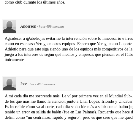
como club durante los últimos años.
Anderson
·
hace 489 semanas
Agradecer a @abelrojas evitarme la intervención sobre lo innecesario e irres
como en este caso Yeray, en otros equipos. Espero que Yeray, como Laporte 
Athletic para que este siga siendo uno de los equipos más competitivos de la 
juego a los intereses de según qué medios y empresas que piensan en el fút
únicamente.
Jose
·
hace 489 semanas
A mi cada día me sorprende más. Le ví por primera vez en el Mundial Sub-1
de los que más me llamó la atención junto a Unai López, Iriondo y Undabar
Es increíble cómo va al corte, cada día se decide más a subir con el balón ju
tenido un error en salida de balón (fue en Las Palmas). Recuerdo que hace 
definí como "un centralazo, rápido y seguro", pero es que creo que me quedé