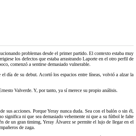
olucionando problemas desde el primer partido. El contexto estaba muy
orrigiese los defectos que estaba arrastrando Laporte en el otro perfil de
 poco, comenzó a sentirse demasiado vulnerable.
l día de su debut. Acortó los espacios entre líneas, volvió a alzar la
Ernesto Valverde. Y, por tanto, ya sí merece su propio análisis.
 de sus acciones. Porque Yeray nunca duda. Sea con el balón o sin él,
no significa ni que sea demasiado vehemente ni que a su fútbol le falte
én de un gran timimg, Yeray Álvarez se permite el lujo de llegar en el
compañeros de zaga.