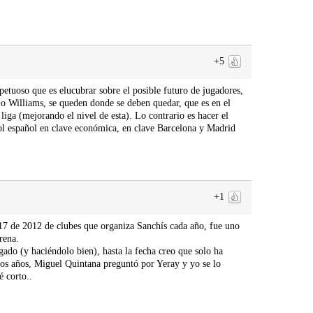
+5
petuoso que es elucubrar sobre el posible futuro de jugadores,
o Williams, se queden donde se deben quedar, que es en el
liga (mejorando el nivel de esta). Lo contrario es hacer el
bol español en clave económica, en clave Barcelona y Madrid
+1
7 de 2012 de clubes que organiza Sanchís cada año, fue uno
rena.
gado (y haciéndolo bien), hasta la fecha creo que solo ha
dos años, Miguel Quintana preguntó por Yeray y yo se lo
 corto..