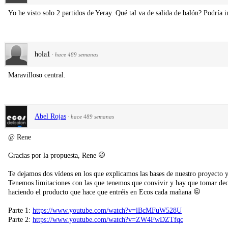
Yo he visto solo 2 partidos de Yeray. Qué tal va de salida de balón? Podría in
hola1
·
hace 489 semanas
Maravilloso central.
Abel Rojas
·
hace 489 semanas
@ Rene
Gracias por la propuesta, Rene
Te dejamos dos vídeos en los que explicamos las bases de nuestro proyecto y
Tenemos limitaciones con las que tenemos que convivir y hay que tomar de
haciendo el producto que hace que entréis en Ecos cada mañana
Parte 1:
https://www.youtube.com/watch?v=lBcMFuW528U
Parte 2:
https://www.youtube.com/watch?v=ZW4FwDZTfqc