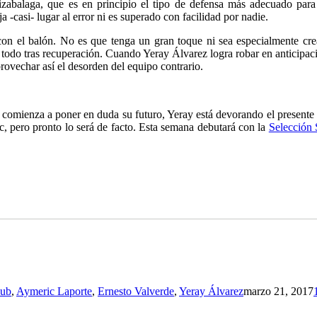
rizabalaga, que es en principio el tipo de defensa más adecuado par
a -casi- lugar al error ni es superado con facilidad por nadie.
on el balón. No es que tenga un gran toque ni sea especialmente cre
 todo tras recuperación. Cuando Yeray Álvarez logra robar en anticipaci
rovechar así el desorden del equipo contrario.
omienza a poner en duda su futuro, Yeray está devorando el presente c
ic, pero pronto lo será de facto. Esta semana debutará con la
Selección
lub
,
Aymeric Laporte
,
Ernesto Valverde
,
Yeray Álvarez
marzo 21, 2017