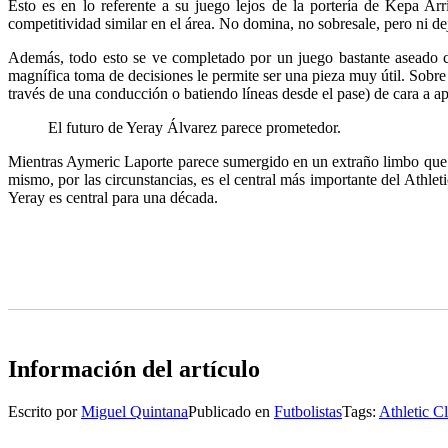
Esto es en lo referente a su juego lejos de la portería de Kepa Ar
competitividad similar en el área. No domina, no sobresale, pero ni dej
Además, todo esto se ve completado por un juego bastante aseado c
magnífica toma de decisiones le permite ser una pieza muy útil. Sobre
través de una conducción o batiendo líneas desde el pase) de cara a ap
El futuro de Yeray Álvarez parece prometedor.
Mientras Aymeric Laporte parece sumergido en un extraño limbo que c
mismo, por las circunstancias, es el central más importante del Athlet
Yeray es central para una década.
Información del artículo
Escrito por
Miguel Quintana
Publicado en
Futbolistas
Tags:
Athletic C