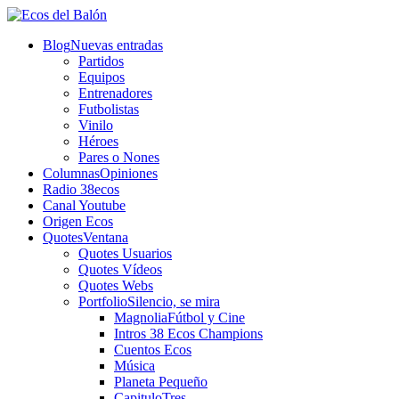
Blog
Nuevas entradas
Partidos
Equipos
Entrenadores
Futbolistas
Vinilo
Héroes
Pares o Nones
Columnas
Opiniones
Radio 38ecos
Canal Youtube
Origen Ecos
Quotes
Ventana
Quotes Usuarios
Quotes Vídeos
Quotes Webs
Portfolio
Silencio, se mira
Magnolia
Fútbol y Cine
Intros 38 Ecos Champions
Cuentos Ecos
Música
Planeta Pequeño
CapituloTres