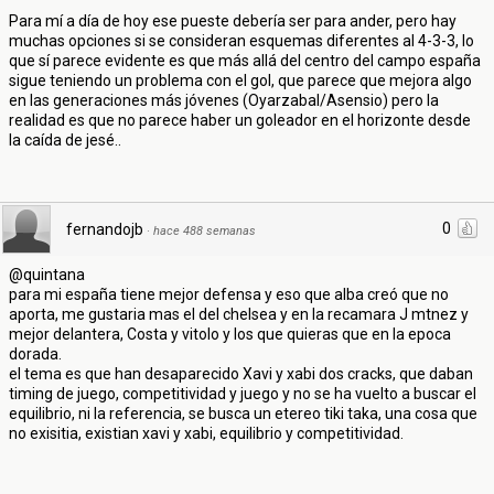
Para mí a día de hoy ese pueste debería ser para ander, pero hay
muchas opciones si se consideran esquemas diferentes al 4-3-3, lo
que sí parece evidente es que más allá del centro del campo españa
sigue teniendo un problema con el gol, que parece que mejora algo
en las generaciones más jóvenes (Oyarzabal/Asensio) pero la
realidad es que no parece haber un goleador en el horizonte desde
la caída de jesé..
0
fernandojb
·
hace 488 semanas
@quintana
para mi españa tiene mejor defensa y eso que alba creó que no
aporta, me gustaria mas el del chelsea y en la recamara J mtnez y
mejor delantera, Costa y vitolo y los que quieras que en la epoca
dorada.
el tema es que han desaparecido Xavi y xabi dos cracks, que daban
timing de juego, competitividad y juego y no se ha vuelto a buscar el
equilibrio, ni la referencia, se busca un etereo tiki taka, una cosa que
no exisitia, existian xavi y xabi, equilibrio y competitividad.