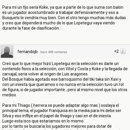
Para mi un fijo sería Koke, ya que a parte de lo que suma con balón
es un jugador acostumbrado a trabajar defensivamente y eso a
Busquets le vendría muy bien. Con el otro tengo muchas más dudas
y creo que dependerá mucho de lo que Lopetegui vaya viendo
durante la fase de clasificación.
+2
fernandojb
·
hace 488 semanas
Creó que lo que mejor hizó Lopetegui en la selección es darle un
contenido fisico a la selección, con Vitol y Costa y Koke y la llegada de
carvajal, seria volver al origen de Luis aragones.
Del Bosque habia agotado ese barroquismo del tiki taka sin Xavi y
con un iniesta que queramos o no nunca en la selección tuvo un rol
de figura, si de jugador importante , pero al mismo nivel que los otros
medios.
Para mi Thiago ( herrera se puede adaptar algo mas ) soslaya el
principal tema, el jugador franquicia en la media para mi debe ser
Silva y eso infllye en el papel de thiago y casi en el de iniesta.
Luego esta isco que estariamos en lo mismo .
por lo tanto se buscaria los jugadores mejores para dotar de