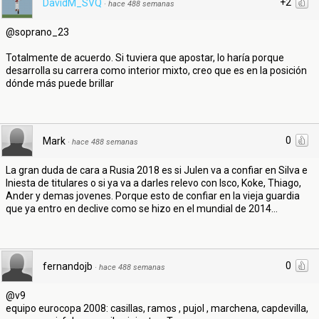
+2
DavidM_SVQ
·
hace 488 semanas
@soprano_23
Totalmente de acuerdo. Si tuviera que apostar, lo haría porque
desarrolla su carrera como interior mixto, creo que es en la posición
dónde más puede brillar
0
Mark
·
hace 488 semanas
La gran duda de cara a Rusia 2018 es si Julen va a confiar en Silva e
Iniesta de titulares o si ya va a darles relevo con Isco, Koke, Thiago,
Ander y demas jovenes. Porque esto de confiar en la vieja guardia
que ya entro en declive como se hizo en el mundial de 2014...
0
fernandojb
·
hace 488 semanas
@v9
equipo eurocopa 2008: casillas, ramos , pujol , marchena, capdevilla,