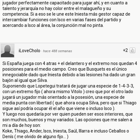
jugador perfectamente capacitado para jugar ahí, y en cuanto a
talento y jerarquía no hay color entre el malagueño y su
competencia. Si a eso se le une este Iniesta más gestor capaz de
intercambiar funciones con Isco en varias fases del partido y
acercando a Isco al área, la conjunción mal no pinta.
+2
iLoveCholo
·
hace 488 semanas
Si España juega con 4 atras + el delantero y el extremo nos quedan 4
posiciones para el medio campo. Creo que Busquets es el único
innegociable dado que Iniesta debido a las lesiones ha dado un gran
bajón al igual que Silva.
Suponiendo que Lopetegui tratará de jugar una especie de 1-4-3-3,
con un extremo fijo ( ahora mismo Vitolo ) creo que por el otro lado
jugará un jugador más orientado a la posesión, una especie de
media punta con libertad ( que ahora ocupa Silva, pero que si Thiago
sigue así podría ocupar él el año que viene o incluso Isco ).
Y luego nos quedaría por ver quien pueden ser esos interiores, que
son muchos, buenos y muy variados. Las opciones que me salen a
mi a día de hoy son:
Koke, Thiago, Ander, Isco, Iniesta, Saúl, Illarra e incluso Ceballos o
Denís ( me olvido de alguno fijo... )