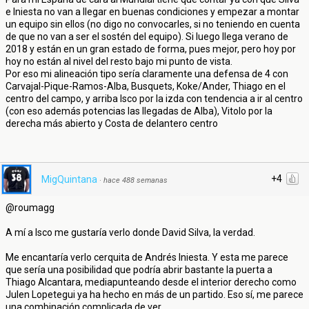
e Iniesta no van a llegar en buenas condiciones y empezar a montar
un equipo sin ellos (no digo no convocarles, si no teniendo en cuenta
de que no van a ser el sostén del equipo). Si luego llega verano de
2018 y están en un gran estado de forma, pues mejor, pero hoy por
hoy no están al nivel del resto bajo mi punto de vista.
Por eso mi alineación tipo sería claramente una defensa de 4 con
Carvajal-Pique-Ramos-Alba, Busquets, Koke/Ander, Thiago en el
centro del campo, y arriba Isco por la izda con tendencia a ir al centro
(con eso además potencias las llegadas de Alba), Vitolo por la
derecha más abierto y Costa de delantero centro
+4
MigQuintana
·
hace 488 semanas
@roumagg
A mí a Isco me gustaría verlo donde David Silva, la verdad.
Me encantaría verlo cerquita de Andrés Iniesta. Y esta me parece
que sería una posibilidad que podría abrir bastante la puerta a
Thiago Alcantara, mediapunteando desde el interior derecho como
Julen Lopetegui ya ha hecho en más de un partido. Eso sí, me parece
una combinación complicada de ver.