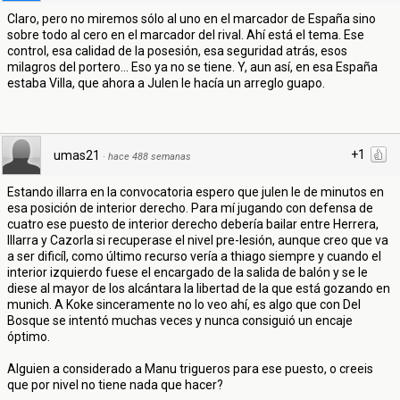
Claro, pero no miremos sólo al uno en el marcador de España sino
sobre todo al cero en el marcador del rival. Ahí está el tema. Ese
control, esa calidad de la posesión, esa seguridad atrás, esos
milagros del portero... Eso ya no se tiene. Y, aun así, en esa España
estaba Villa, que ahora a Julen le hacía un arreglo guapo.
+1
umas21
·
hace 488 semanas
Estando illarra en la convocatoria espero que julen le de minutos en
esa posición de interior derecho. Para mí jugando con defensa de
cuatro ese puesto de interior derecho debería bailar entre Herrera,
Illarra y Cazorla si recuperase el nivel pre-lesión, aunque creo que va
a ser dificíl, como último recurso vería a thiago siempre y cuando el
interior izquierdo fuese el encargado de la salida de balón y se le
diese al mayor de los alcántara la libertad de la que está gozando en
munich. A Koke sinceramente no lo veo ahí, es algo que con Del
Bosque se intentó muchas veces y nunca consiguió un encaje
óptimo.
Alguien a considerado a Manu trigueros para ese puesto, o creeis
que por nivel no tiene nada que hacer?