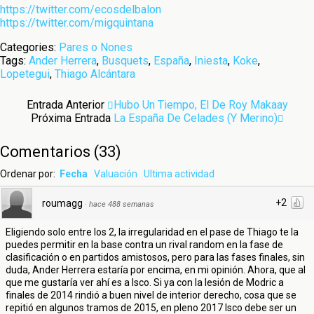
https://twitter.com/ecosdelbalon
https://twitter.com/migquintana
Categories:
Pares o Nones
Tags:
Ander Herrera
,
Busquets
,
España
,
Iniesta
,
Koke
,
Lopetegui
,
Thiago Alcántara
Entrada Anterior
Hubo Un Tiempo, El De Roy Makaay
Próxima Entrada
La España De Celades (y Merino)
Comentarios
(
33
)
Ordenar por:
Fecha
Valuación
Ultima actividad
+2
roumagg
·
hace 488 semanas
Eligiendo solo entre los 2, la irregularidad en el pase de Thiago te la
puedes permitir en la base contra un rival random en la fase de
clasificación o en partidos amistosos, pero para las fases finales, sin
duda, Ander Herrera estaría por encima, en mi opinión. Ahora, que al
que me gustaría ver ahí es a Isco. Si ya con la lesión de Modric a
finales de 2014 rindió a buen nivel de interior derecho, cosa que se
repitió en algunos tramos de 2015, en pleno 2017 Isco debe ser un