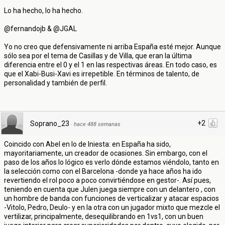
Lo ha hecho, lo ha hecho.
@fernandojb & @JGAL
Yo no creo que defensivamente ni arriba España esté mejor. Aunque
sólo sea por el tema de Casillas y de Villa, que eran la última
diferencia entre el 0 y el 1 en las respectivas áreas. En todo caso, es
que el Xabi-Busi-Xavi es irrepetible. En términos de talento, de
personalidad y también de perfil.
+2
Soprano_23
·
hace 488 semanas
Coincido con Abel en lo de Iniesta: en España ha sido,
mayoritariamente, un creador de ocasiones. Sin embargo, con el
paso de los años lo lógico es verlo dónde estamos viéndolo, tanto en
la selección como con el Barcelona -donde ya hace años ha ido
revertiendo el rol poco a poco convirtiéndose en gestor-. Así pues,
teniendo en cuenta que Julen juega siempre con un delantero , con
un hombre de banda con funciones de verticalizar y atacar espacios
-Vitolo, Pedro, Deulo- y en la otra con un jugador mixto que mezcle el
vertilizar, principalmente, desequilibrando en 1vs1, con un buen