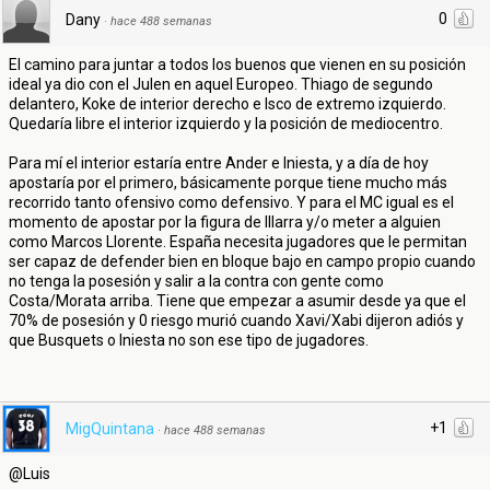
0
Dany
·
hace 488 semanas
El camino para juntar a todos los buenos que vienen en su posición
ideal ya dio con el Julen en aquel Europeo. Thiago de segundo
delantero, Koke de interior derecho e Isco de extremo izquierdo.
Quedaría libre el interior izquierdo y la posición de mediocentro.
Para mí el interior estaría entre Ander e Iniesta, y a día de hoy
apostaría por el primero, básicamente porque tiene mucho más
recorrido tanto ofensivo como defensivo. Y para el MC igual es el
momento de apostar por la figura de Illarra y/o meter a alguien
como Marcos Llorente. España necesita jugadores que le permitan
ser capaz de defender bien en bloque bajo en campo propio cuando
no tenga la posesión y salir a la contra con gente como
Costa/Morata arriba. Tiene que empezar a asumir desde ya que el
70% de posesión y 0 riesgo murió cuando Xavi/Xabi dijeron adiós y
que Busquets o Iniesta no son ese tipo de jugadores.
+1
MigQuintana
·
hace 488 semanas
@Luis