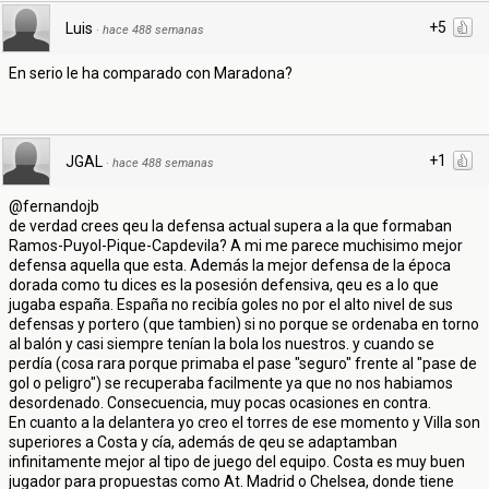
+5
Luis
·
hace 488 semanas
En serio le ha comparado con Maradona?
+1
JGAL
·
hace 488 semanas
@fernandojb
de verdad crees qeu la defensa actual supera a la que formaban
Ramos-Puyol-Pique-Capdevila? A mi me parece muchisimo mejor
defensa aquella que esta. Además la mejor defensa de la época
dorada como tu dices es la posesión defensiva, qeu es a lo que
jugaba españa. España no recibía goles no por el alto nivel de sus
defensas y portero (que tambien) si no porque se ordenaba en torno
al balón y casi siempre tenían la bola los nuestros. y cuando se
perdía (cosa rara porque primaba el pase "seguro" frente al "pase de
gol o peligro") se recuperaba facilmente ya que no nos habiamos
desordenado. Consecuencia, muy pocas ocasiones en contra.
En cuanto a la delantera yo creo el torres de ese momento y Villa son
superiores a Costa y cía, además de qeu se adaptamban
infinitamente mejor al tipo de juego del equipo. Costa es muy buen
jugador para propuestas como At. Madrid o Chelsea, donde tiene