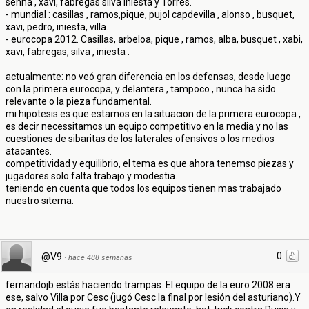
senna , xavi, fabregas silva iniesta y Torres.
- mundial : casillas , ramos,pique, pujol capdevilla , alonso , busquet,
xavi, pedro, iniesta, villa.
- eurocopa 2012. Casillas, arbeloa, pique , ramos, alba, busquet , xabi,
xavi, fabregas, silva , iniesta .
actualmente: no veó gran diferencia en los defensas, desde luego
con la primera eurocopa, y delantera , tampoco , nunca ha sido
relevante o la pieza fundamental.
mi hipotesis es que estamos en la situacion de la primera eurocopa ,
es decir necessitamos un equipo competitivo en la media y no las
cuestiones de sibaritas de los laterales ofensivos o los medios
atacantes.
competitividad y equilibrio, el tema es que ahora tenemso piezas y
jugadores solo falta trabajo y modestia.
teniendo en cuenta que todos los equipos tienen mas trabajado
nuestro sitema.
0
@V9
·
hace 488 semanas
fernandojb estás haciendo trampas. El equipo de la euro 2008 era
ese, salvo Villa por Cesc (jugó Cesc la final por lesión del asturiano).Y