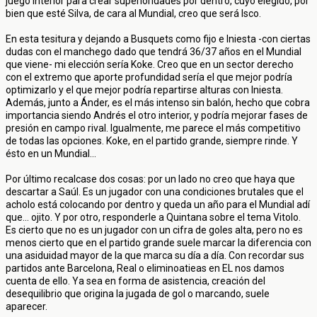
juego interior para crear superioridades por dentro, cuyo elegido, por
bien que esté Silva, de cara al Mundial, creo que será Isco.
En esta tesitura y dejando a Busquets como fijo e Iniesta -con ciertas
dudas con el manchego dado que tendrá 36/37 años en el Mundial
que viene- mi elección sería Koke. Creo que en un sector derecho
con el extremo que aporte profundidad sería el que mejor podría
optimizarlo y el que mejor podría repartirse alturas con Iniesta.
Además, junto a Ánder, es el más intenso sin balón, hecho que cobra
importancia siendo Andrés el otro interior, y podría mejorar fases de
presión en campo rival. Igualmente, me parece el más competitivo
de todas las opciones. Koke, en el partido grande, siempre rinde. Y
ésto en un Mundial...
Por último recalcase dos cosas: por un lado no creo que haya que
descartar a Saúl. Es un jugador con una condiciones brutales que el
acholo está colocando por dentro y queda un año para el Mundial adí
que... ojito. Y por otro, responderle a Quintana sobre el tema Vitolo.
Es cierto que no es un jugador con un cifra de goles alta, pero no es
menos cierto que en el partido grande suele marcar la diferencia con
una asiduidad mayor de la que marca su día a día. Con recordar sus
partidos ante Barcelona, Real o eliminoatieas en EL nos damos
cuenta de ello. Ya sea en forma de asistencia, creación del
desequilibrio que origina la jugada de gol o marcando, suele
aparecer.