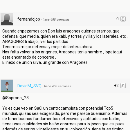
0
fernandojop
·
hace 488 semanas
Cuando enpezamos con Don luis aragones quienes eramos, que
defensa, que media, quien era xabi, y torres y villa y los laterales, etc .
ARAGONES trabajo , ver los partidos.
Tenemos mejor defensa y mejor delantera ahora.
Nos falta volver a los origenes, Aragones tenia hambre , lopetegui
esta encantado de concerse .
El nexo de union silva, un grande con Aragones.
+2
DavidM_SVQ
·
hace 488 semanas
@Soprano_23
Yo es que veo en Saúl un centrocampista con potencial Top5
mundial, quizás sea exagerado, pero me parece buenísimo. Además
de tener buenos fundamentos defensivos y aptitudes con balón,
tiene unas cualidades sin balón enormes para lo joven que es, pues
además de ser muy inteligente en su colocación, tiene buen timing