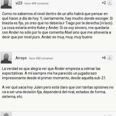
+2
vi23
·
hace 488 semanas
Como no sabemos el nivel dentro de un año habrá que pensar en
qué hacer a día de hoy. Y, ciertamente, hay mucho donde escoger. Si
Iniesta es fijo, yo creo que no debería ir Tiago por la derecha (ni Isco).
La cosa estaría entre Koke y Ander. Si os soy sincero, me quedaría
con Ander no sólo por lo que comenta Abel sino que me atrevería a
decir que por nivel puro. Ander es muy, muy, muy bueno
+6
Arroyo
·
hace 488 semanas
La verdad es que alegra ver que Ánder empieza a colmar las
expectativas. A mí siempre me ha parecido un jugadorazo
impresionante desde el primer momento, desde aquella sub-21.
A ver qué saca hoy Julen pero está claro que con tantas opciones no
va a ser una decisión fija, dependerá del rival, estados de forma,
sistema, etc.