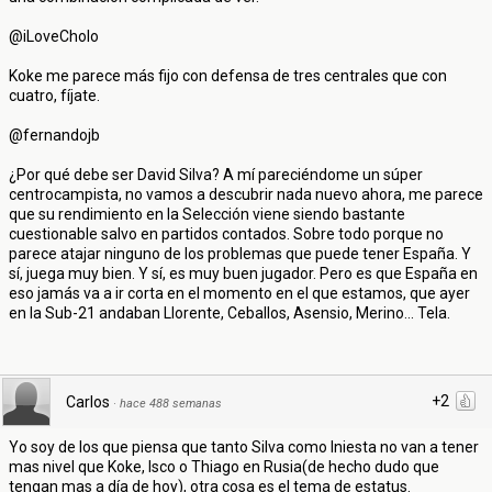
@iLoveCholo
Koke me parece más fijo con defensa de tres centrales que con
cuatro, fíjate.
@fernandojb
¿Por qué debe ser David Silva? A mí pareciéndome un súper
centrocampista, no vamos a descubrir nada nuevo ahora, me parece
que su rendimiento en la Selección viene siendo bastante
cuestionable salvo en partidos contados. Sobre todo porque no
parece atajar ninguno de los problemas que puede tener España. Y
sí, juega muy bien. Y sí, es muy buen jugador. Pero es que España en
eso jamás va a ir corta en el momento en el que estamos, que ayer
en la Sub-21 andaban Llorente, Ceballos, Asensio, Merino... Tela.
+2
Carlos
·
hace 488 semanas
Yo soy de los que piensa que tanto Silva como Iniesta no van a tener
mas nivel que Koke, Isco o Thiago en Rusia(de hecho dudo que
tengan mas a día de hoy), otra cosa es el tema de estatus.