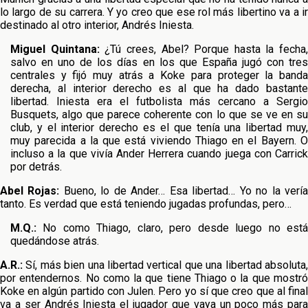
lo largo de su carrera. Y yo creo que ese rol más libertino va a ir
destinado al otro interior, Andrés Iniesta.
Miguel Quintana:
¿Tú crees, Abel? Porque hasta la fecha,
salvo en uno de los días en los que España jugó con tres
centrales y fijó muy atrás a Koke para proteger la banda
derecha, al interior derecho es al que ha dado bastante
libertad. Iniesta era el futbolista más cercano a Sergio
Busquets, algo que parece coherente con lo que se ve en su
club, y el interior derecho es el que tenía una libertad muy,
muy parecida a la que está viviendo Thiago en el Bayern. O
incluso a la que vivía Ander Herrera cuando juega con Carrick
por detrás.
Abel Rojas:
Bueno, lo de Ander… Esa libertad… Yo no la verí
tanto. Es verdad que está teniendo jugadas profundas, pero…
M.Q.:
No como Thiago, claro, pero desde luego no está
quedándose atrás.
A.R.:
Sí, más bien una libertad vertical que una libertad absoluta,
por entendernos. No como la que tiene Thiago o la que mostró
Koke en algún partido con Julen. Pero yo sí que creo que al final
va a ser Andrés Iniesta el jugador que vaya un poco más para