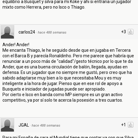
equilibrio a Busquet y silva para mi Koke y ahi si entraria un jugador
mixto como Herrera, pero no Isco o Thiago.
+3
carlos24
·
hace 488 semanas
Ander! Ander!
Me encanta Thiago, le he seguido desde que en jugaba en Tercera
con el Barca B y parecía Ronaldinho. Pero me parece que habría que
renunciar a un poco más de "calidad"/gesto técnico por lo que te da
Ander, que es una buena circulación de balón, llegada, ayudas en
defensa. Es un jugador que no siempre me gustó, pero creo que ha
sabido adaptarse muy bien a lo que necesitaba Mou y es muy
inteligente a la hora de jugar. Pienso que en ese rol de apoyo a
Busquets e iniciador de jugadas puede ser apropiado.
Por cierto e Isco en banda como MP siempre es un gran activo
competitivo, ya por sí solo te acerca la posesión a tres cuartos.
+1
JGAL
·
hace 488 semanas
Para mi España de cara al Mundial tiene que contar ya con que Silva