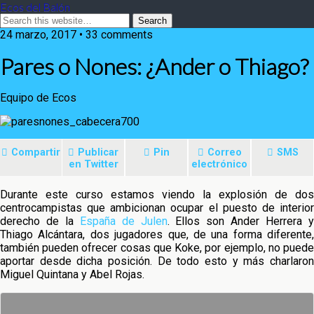
Ecos del Balón
24 marzo, 2017 • 33 comments
Pares o Nones: ¿Ander o Thiago?
Equipo de Ecos
Compartir
Publicar
Pin
Correo
SMS
en Twitter
electrónico
Durante este curso estamos viendo la explosión de dos
centrocampistas que ambicionan ocupar el puesto de interior
derecho de la
España de Julen
. Ellos son Ander Herrera 
Thiago Alcántara, dos
jugadores que, de una forma diferente,
también pueden ofrecer cosas que Koke, por ejemplo, no puede
aportar desde dicha posición. De todo esto y más charlaron
Miguel Quintana y Abel Rojas.