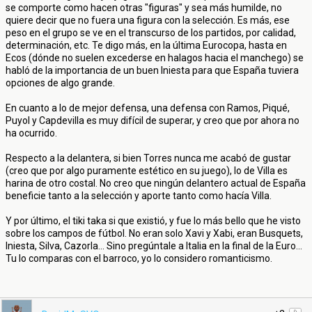
se comporte como hacen otras "figuras" y sea más humilde, no
quiere decir que no fuera una figura con la selección. Es más, ese
peso en el grupo se ve en el transcurso de los partidos, por calidad,
determinación, etc. Te digo más, en la última Eurocopa, hasta en
Ecos (dónde no suelen excederse en halagos hacia el manchego) se
habló de la importancia de un buen Iniesta para que España tuviera
opciones de algo grande.
En cuanto a lo de mejor defensa, una defensa con Ramos, Piqué,
Puyol y Capdevilla es muy difícil de superar, y creo que por ahora no
ha ocurrido.
Respecto a la delantera, si bien Torres nunca me acabó de gustar
(creo que por algo puramente estético en su juego), lo de Villa es
harina de otro costal. No creo que ningún delantero actual de España
beneficie tanto a la selección y aporte tanto como hacía Villa.
Y por último, el tiki taka si que existió, y fue lo más bello que he visto
sobre los campos de fútbol. No eran solo Xavi y Xabi, eran Busquets,
Iniesta, Silva, Cazorla... Sino pregúntale a Italia en la final de la Euro...
Tu lo comparas con el barroco, yo lo considero romanticismo.