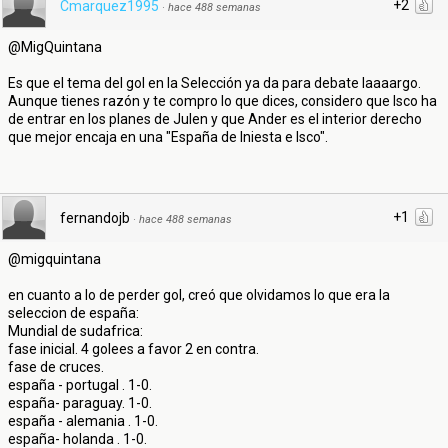
+2
Cmarquez1995
·
hace 488 semanas
@MigQuintana
Es que el tema del gol en la Selección ya da para debate laaaargo.
Aunque tienes razón y te compro lo que dices, considero que Isco ha
de entrar en los planes de Julen y que Ander es el interior derecho
que mejor encaja en una "España de Iniesta e Isco".
+1
fernandojb
·
hace 488 semanas
@migquintana
en cuanto a lo de perder gol, creó que olvidamos lo que era la
seleccion de españa:
Mundial de sudafrica:
fase inicial. 4 golees a favor 2 en contra.
fase de cruces.
españa - portugal . 1-0.
españa- paraguay. 1-0.
españa - alemania . 1-0.
españa- holanda . 1-0.