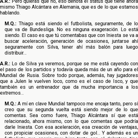
A.R.:
Pero quieras que no, eso denota el status que tiene ahora
mismo Thiago Alcántara en Alemania, que es de lo que estamos
hablando.
M.Q.:
Thiago está siendo el futbolista, seguramente, de lo
que va de Bundesliga. No es ninguna exageración. Lo está
siendo. El caso es que tú comentabas que con Iniesta se va a
buscar aceleración, generación de ocasiones, juntarse ahí
seguramente con Silva, tener ahí más balón para luego
distribuir…
A.R.:
Lo de Silva ya veremos, porque se me está cayendo con
el paso de los partidos y todavía queda más de un año para el
Mundial de Rusia. Sobre todo porque, además, hay jugadores
que a Julen le vuelven loco, como es el caso de Isco, y que
también es un entrenador que da mucha importancia a los
extremos…
M.Q.:
A mí en clave Mundial tampoco me encaja tanto, pero sí
creo que su segunda vuelta está siendo mejor de lo que
comentas. Sea como fuere, Thiago Alcántara sí que está
relacionado, ahora mismo, con lo que comentas que podría
darle Iniesta. Con esa aceleración, esa creación de ventajas,
con propiciar ocasiones, con dotar de gol… Y además es un