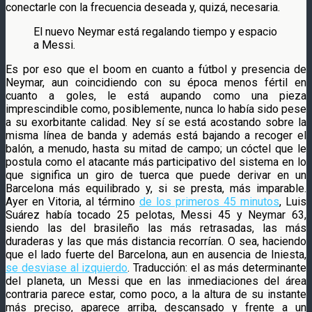
conectarle con la frecuencia deseada y, quizá, necesaria.
El nuevo Neymar está regalando tiempo y espacio
a Messi.
Es por eso que el boom en cuanto a fútbol y presencia de
Neymar, aun coincidiendo con su época menos fértil en
cuanto a goles, le está aupando como una pieza
imprescindible como, posiblemente, nunca lo había sido pese
a su exorbitante calidad. Ney sí se está acostando sobre la
misma línea de banda y además está bajando a recoger el
balón, a menudo, hasta su mitad de campo; un cóctel que le
postula como el atacante más participativo del sistema en lo
que significa un giro de tuerca que puede derivar en un
Barcelona más equilibrado y, si se presta, más imparable.
Ayer en Vitoria, al término
de los primeros 45 minutos
, Luis
Suárez había tocado 25 pelotas, Messi 45 y Neymar 63,
siendo las del brasileño las más retrasadas, las más
duraderas y las que más distancia recorrían. O sea, haciendo
que el lado fuerte del Barcelona, aun en ausencia de Iniesta,
se desviase al izquierdo
. Traducción: el as más determinante
del planeta, un Messi que en las inmediaciones del área
contraria parece estar, como poco, a la altura de su instante
más preciso, aparece arriba, descansado y frente a un