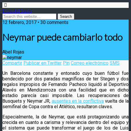
Ecos del Balón
12 febrero, 2017 • 30 comments
Neymar puede cambiarlo todo
Abel Rojas
Compartir
Publicar en Twitter
Pin
Correo electrónico
SMS
Un Barcelona constante y entonado cuyo buen fútbol fue
bendecido por dos paradas magníficas de ter Stegen y dos
regalos impropios de Fernando Pacheco liquidó al Deportivo
Alavés en Mendizorroza con una facilidad que en dicho
estadio parecía casi imposible.
Las recuperaciones de
Busquets y Neymar JR,
ausentes en la conflictiva
vuelta de la
semifinal de Copa contra el Atlético, resultaron claves.
Especialmente, la de Neymar, que está protagonizando una
crecida en cuanto a carisma y relevancia dentro del equipo y
el sistema que puede transformar el juego de los de Luis