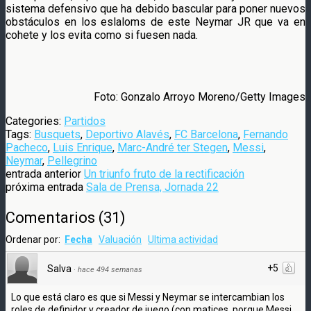
sistema defensivo que ha debido bascular para poner nuevos
obstáculos en los eslaloms de este Neymar JR que va en
cohete y los evita como si fuesen nada.
Foto: Gonzalo Arroyo Moreno/Getty Images
Categories:
Partidos
Tags:
Busquets
,
Deportivo Alavés
,
FC Barcelona
,
Fernando
Pacheco
,
Luis Enrique
,
Marc-André ter Stegen
,
Messi
,
Neymar
,
Pellegrino
entrada anterior
Un triunfo fruto de la rectificación
próxima entrada
Sala de Prensa, Jornada 22
Comentarios
(
31
)
Ordenar por:
Fecha
Valuación
Ultima actividad
+5
Salva
·
hace 494 semanas
Lo que está claro es que si Messi y Neymar se intercambian los
roles de definidor y creador de juego (con matices, porque Messi