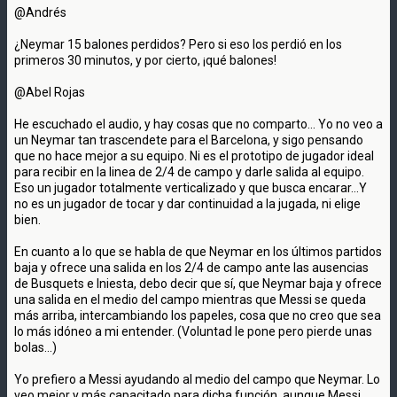
@Andrés
¿Neymar 15 balones perdidos? Pero si eso los perdió en los
primeros 30 minutos, y por cierto, ¡qué balones!
@Abel Rojas
He escuchado el audio, y hay cosas que no comparto... Yo no veo a
un Neymar tan trascendete para el Barcelona, y sigo pensando
que no hace mejor a su equipo. Ni es el prototipo de jugador ideal
para recibir en la linea de 2/4 de campo y darle salida al equipo.
Eso un jugador totalmente verticalizado y que busca encarar...Y
no es un jugador de tocar y dar continuidad a la jugada, ni elige
bien.
En cuanto a lo que se habla de que Neymar en los últimos partidos
baja y ofrece una salida en los 2/4 de campo ante las ausencias
de Busquets e Iniesta, debo decir que sí, que Neymar baja y ofrece
una salida en el medio del campo mientras que Messi se queda
más arriba, intercambiando los papeles, cosa que no creo que sea
lo más idóneo a mi entender. (Voluntad le pone pero pierde unas
bolas...)
Yo prefiero a Messi ayudando al medio del campo que Neymar. Lo
veo mejor y más capacitado para dicha función, aunque Messi