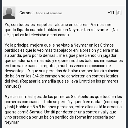
+11
Coronel
·
hace 494 semanas
Yo, con todos los respetos... alucino en colores... Vamos, me
quedo flipado cuando habláis de un Neymar tan relevante... (No
sé, igual es la televisión de mi casa.)
Yo la principal mejora que le he visto a Neymar en los últimos
partidos es que lo veo más trabajador en la presión y cierra más
su banda, pero por lo demás... me sigue pareciendo un jugador
que se adorna demasiado y expone muchos balones innecesarios
en forma de pases o regates, muchas veces en posición de
desventaja... Y que sus perdidas de balón rompen las circulación
de balón en los 3/4 de campo y se convierten en contras letales
del rival. (Repasar la amarilla que se lleva Umtiti en los primeros
minutos)
Ayer, sin ir más lejos, de las primeras 8 o 9 pelotas que tocó en los
primeros compases... todo se perdió y quedó en nada... (con papel
y boli) Hablo de 8 o 9 balones perdidos, entre ellas está la amarilla
que se comió Samuel Umtiti por detener una contra rival y que
vino precedida por un balón perdido de forma innecesaria por
Neymar.