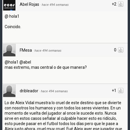
+2
Abel Rojas
·
hace 494 semanas
@ hola1
Coincido.
0
FMesa
·
hace 494 semanas
@hola1 @abel
mas extremo, mas central o de que manera?
+1
dribleador
·
hace 494 semanas
Lo de Aleix Vidal muestra lo cruel de este destino que se divierte
con nosotros los humanos y con todos los seres vivientes. En un
momento de vuelta del jugador al once le sucede esto. Nunca
sirve en estos casos señalar al culpable hacer esto es ridículo,
esto puede pasar en el futbol todos los días pero que le pase a
Aleix justo ahora, cruel muy cruel. Fué Aleix ayer ese jugador que