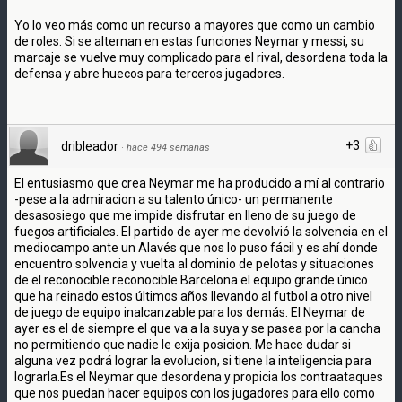
Yo lo veo más como un recurso a mayores que como un cambio
de roles. Si se alternan en estas funciones Neymar y messi, su
marcaje se vuelve muy complicado para el rival, desordena toda la
defensa y abre huecos para terceros jugadores.
+3
dribleador
·
hace 494 semanas
El entusiasmo que crea Neymar me ha producido a mí al contrario
-pese a la admiracion a su talento único- un permanente
desasosiego que me impide disfrutar en lleno de su juego de
fuegos artificiales. El partido de ayer me devolvió la solvencia en el
mediocampo ante un Alavés que nos lo puso fácil y es ahí donde
encuentro solvencia y vuelta al dominio de pelotas y situaciones
de el reconocible reconocible Barcelona el equipo grande único
que ha reinado estos últimos años llevando al futbol a otro nivel
de juego de equipo inalcanzable para los demás. El Neymar de
ayer es el de siempre el que va a la suya y se pasea por la cancha
no permitiendo que nadie le exija posicion. Me hace dudar si
alguna vez podrá lograr la evolucion, si tiene la inteligencia para
lograrla.Es el Neymar que desordena y propicia los contraataques
que nos puedan hacer equipos con los jugadores para ello como