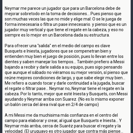
Neymar me parece un jugador que para un Barcelona debe de
mejorar sobretodo en la toma de decisiones... Pues pienso que
son muchas veces las que no mide y elige mal: O se le juega de
forma innecesaria o filtra un pase innecesario. y pienso que es un
jugador muy vertical y que tiene el regate en la cabeza, y eso no
siempre es lo mejor en un Barcelona dada su estructura.
Para ofrecer una "salida" en el medio del campo es clave
Busquets e Iniesta, jugadores que se compenetran bien y
entienden muy bien el juego de posición, pues lo llevan entre los
dientes y saben manejar los tiempos... También prefiero a Messi
bajando a recibir y darle salida a su equipo, pues sigo pensando
que aunque el sábado no viéramos su mejor versión, sí pienso que
reúne mejores condiciones de largo, y que sabe elegir muy bien...
Me refiero a cuando tocar y darle continuidad a la jugada, buscar
el regate o filtrar pase... Neymar no, Neymar tiene el regate en la
cabeza. Por lo tanto, mejor que esté Iniesta y Busquets, con Messi
ayudando y Neymar arriba con Suarez. (No es lo mismo exponer
un balón cerca del área rival que en 2/4 de campo)
A mi Messi me da muchisima más confianza en el centro del
campo para elaborar y crear, al igual que Busquets e Iniesta... Y
Neymar más arriba, cerca de Suaréz para buscar el regate y la
velocidad. (El uruguayo es otro jugador que contra más piense...