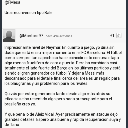
@FMesa
Una reconversion tipo Bale.
+1
@Montoro97
·
hace 494 semanas
Impresionante nivel de Neymar. En cuanto a juego, yo diría sin
duda que está en su mejor momento en el FC Barcelona. El fútbol
como siempre tan caprichoso hace coincidir esto con una etapa
algo menos fructífera de cara a puerta. Pero ha cambiado casi
totalmente el lado fuerte del Barça en los últimos partidos y está
siendo el gran generador de fútbol. Y dejar a Messi más
descansado para el detalle final cerca del área es un regalo para
los blaugranas y un problemón para los rivales.
Quizás por estar generando tanto desde algo más atrás su
eficacia se ha resentido algo pero nada preocupante para el
brasileño creo yo.
Y qué pena lo de Aleix Vidal. Ayer precisamente en ataque dejó
grandes detalles. Espero una buena y rápida recuperación suya y
de Tano.