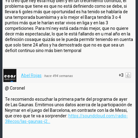
Yo creo que ney esta muy bien y en un crecimiento continuo, el
problema que tiene es que no está definiendo como se debe, si
llevara 6 goles más que oportunidad es ha tenido se hablaría de
una temporada buenísima y a lo mejor el Barça tendría 3 o 4
puntos más que le harían estar vivos en liga y en las 3
competiciones. Para mí ney está cada más mejor, que no quiere
decir más espectacular, lo que le está fallando en u mal año en la
definición cosaque quizás se le pueda permitir teniendo en cuenta
que solo tiene 24 años y ha demostrado que no es que sea un
deficit continuo sino más bien temporal
+3
Abel Rojas
·
hace 494 semanas
@ Coronel
Te recomiendo escuchar la primera parte del programa de ayer
de Las Gaunas. Emitimos unos datos acerca de la participación de
Neymar en el juego del Barcelona, en contraste con la de Messi,
que creo que te va a sorprender:
https://soundcloud.com/radio-
38ecos/las-gaunas-j2...