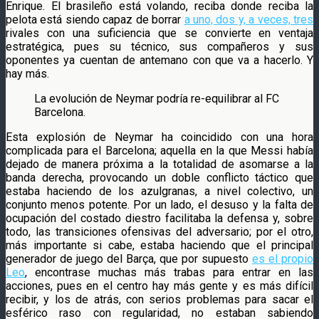
Enrique. El brasileño está volando, reciba donde reciba la
pelota está siendo capaz de borrar
a uno, dos y, a veces, tres
rivales con una suficiencia que se convierte en ventaja
estratégica, pues su técnico, sus compañeros y sus
oponentes ya cuentan de antemano con que va a hacerlo. Y
hay más.
La evolución de Neymar podría re-equilibrar al FC
Barcelona.
Esta explosión de Neymar ha coincidido con una hora
complicada para el Barcelona; aquella en la que Messi había
dejado de manera próxima a la totalidad de asomarse a la
banda derecha, provocando un doble conflicto táctico que
estaba haciendo de los azulgranas, a nivel colectivo, un
conjunto menos potente. Por un lado, el desuso y la falta de
ocupación del costado diestro facilitaba la defensa y, sobre
todo, las transiciones ofensivas del adversario; por el otro,
más importante si cabe, estaba haciendo que el principal
generador de juego del Barça, que por supuesto
es el propio
Leo
, encontrase muchas más trabas para entrar en las
acciones, pues en el centro hay más gente y es más difícil
recibir, y los de atrás, con serios problemas para sacar el
esférico raso con regularidad, no estaban sabiendo