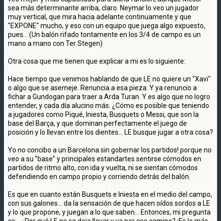
sea más determinante arriba, claro. Neymar lo veo un jugador
muy vertical, que mira hacia adelante continuamente y que
"EXPONE" mucho, y eso con un equipo que juega algo expuesto,
pues... (Un balón rifado tontamente en los 3/4 de campo es un
mano a mano con Ter Stegen)
Otra cosa que me tienen que explicar a mi es lo siguiente:
Hace tiempo que venimos hablando de que LE no quiere un "Xavi"
o algo que se asemeje. Renuncia a esa pieza. Y ya renuncio a
fichar a Gundogan para traer a Arda Turan. Y es algo que no logro
entender, y cada día alucino más. ¿Cómo es posible que teniendo
a jugadores como Piqué, Iniesta, Busquets o Messi, que son la
base del Barça, y que dominan perfectamente el juego de
posición y lo llevan entre los dientes... LE busque jugar a otra cosa?
Yo no concibo a un Barcelona sin gobernar los partidos! porque no
veo a su "base" y principales estandartes sentirse cómodos en
partidos de ritmo alto, con ida y vuelta, ni se sientan cómodos
defendiendo en campo propio y corriendo detrás del balón.
Es que en cuanto están Busquets e Iniesta en el medio del campo,
con sus galones... da la sensación de que hacen oídos sordos a LE
y lo que propone, y juegan a lo que saben... Entonces, mi pregunta
es... ¿Por qué LE no se deja llevar y va por ese camino? ¡Es lo más