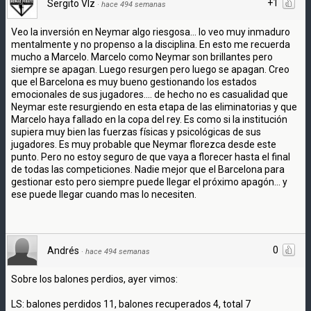
+1
Sergito Vlz
·
hace 494 semanas
Veo la inversión en Neymar algo riesgosa... lo veo muy inmaduro
mentalmente y no propenso a la disciplina. En esto me recuerda
mucho a Marcelo. Marcelo como Neymar son brillantes pero
siempre se apagan. Luego resurgen pero luego se apagan. Creo
que el Barcelona es muy bueno gestionando los estados
emocionales de sus jugadores.... de hecho no es casualidad que
Neymar este resurgiendo en esta etapa de las eliminatorias y que
Marcelo haya fallado en la copa del rey. Es como si la institución
supiera muy bien las fuerzas físicas y psicológicas de sus
jugadores. Es muy probable que Neymar florezca desde este
punto. Pero no estoy seguro de que vaya a florecer hasta el final
de todas las competiciones. Nadie mejor que el Barcelona para
gestionar esto pero siempre puede llegar el próximo apagón... y
ese puede llegar cuando mas lo necesiten.
0
Andrés
·
hace 494 semanas
Sobre los balones perdios, ayer vimos:
LS: balones perdidos 11, balones recuperados 4, total 7