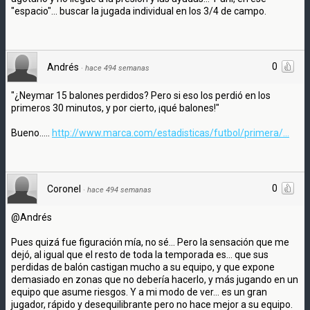
"espacio"... buscar la jugada individual en los 3/4 de campo.
0
Andrés
·
hace 494 semanas
"¿Neymar 15 balones perdidos? Pero si eso los perdió en los
primeros 30 minutos, y por cierto, ¡qué balones!"
Bueno.....
http://www.marca.com/estadisticas/futbol/primera/...
0
Coronel
·
hace 494 semanas
@Andrés
Pues quizá fue figuración mía, no sé... Pero la sensación que me
dejó, al igual que el resto de toda la temporada es... que sus
perdidas de balón castigan mucho a su equipo, y que expone
demasiado en zonas que no debería hacerlo, y más jugando en un
equipo que asume riesgos. Y a mi modo de ver... es un gran
jugador, rápido y desequilibrante pero no hace mejor a su equipo.