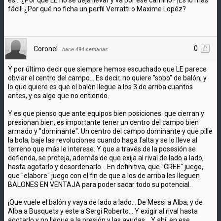
fácil! ¿Por qué no ficha un perfil Verratti o Maxime Lopéz?
0
Coronel
·
hace 494 semanas
Y por último decir que siempre hemos escuchado que LE parece
obviar el centro del campo... Es decir, no quiere "sobo" de balón, y
lo que quiere es que el balón llegue a los 3 de arriba cuantos
antes, y es algo que no entiendo.
Y es que pienso que ante equipos bien posiciones. que cierran y
presionan bien, es importante tener un centro del campo bien
armado y "dominante". Un centro del campo dominante y que pille
la bola, baje las revoluciones cuando haga falta y se lo lleve al
terreno que más le interese. Y que a través de la posesión se
defienda, se proteja, además de que exija al rival de lado a lado,
hasta agotarlo y desordenarlo... En definitiva, que "CREE" juego,
que "elabore" juego con el fin de que a los de arriba les lleguen
BALONES EN VENTAJA para poder sacar todo su potencial.
¡Que vuele el balón y vaya de lado a lado... De Messi a Alba, y de
Alba a Busquets y este a Sergi Roberto... Y exigir al rival hasta
agotarlo y no llegue a la presión y las ayudas... Y ahí, en ese