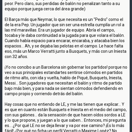
peor. Pero claro, sus perdidas de balón no penalizan tanto a su
equipo porque juega cerca del área grande)
El Barça más que Neymar, lo que necesita es un "Pedro" como el
de la era Pep. Un jugador que sin ser una estrella cumplía un rol a
las mil maravillas. Era un jugador de equipo. Abría el campo,
tocaba y le daba continuidad a la jugada para que volara el balón.
Cuando había espacio para encarar, encaraba, y atacaba bien los
espacios... Ah, y se dejaba las pelotas en el campo. Le hace falta
eso, más un Marco Verratti junto a Busquets, y más con un Iniesta
con 32 años.
¡Yo no concibo a un Barcelona sin gobernar los partidos! porque no
veo a sus principales estandartes sentirse cómodos en partidos
de ritmo alto, con ida y vuelta, hablo de Piqué, Busquets, Iniesta,
Messi... Son jugadores que necesitan el balón y ritmo de partido
bajo más bien, y para nada se sientan cómodos defendiendo en
campo propio y corriendo detrás del balón.
Hay cosas que no entiendo de LE, y me las tienen que explicar... Y
es que en cuanto están Busquets e Iniesta en el medio del campo,
con sus galones... da la sensación de que hacen oídos sordos a LE
y lo que propone, y juegan a lo que saben... Entonces, mi pregunta
es... ¿Por qué LE no se deja llevar y va por ese camino? ¡Es lo más
fácil! ¿Por qué no ficha un perfil Verratti o Maxime Lopéz? No