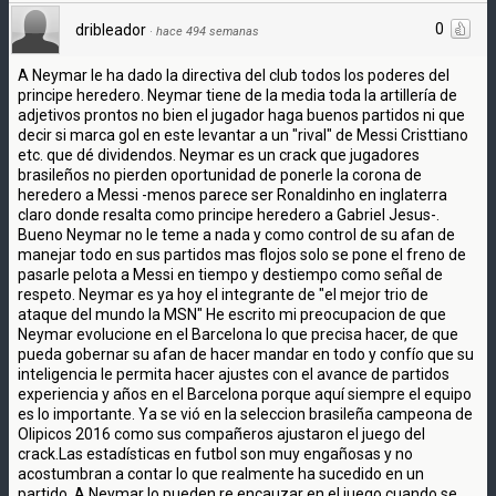
0
dribleador
·
hace 494 semanas
A Neymar le ha dado la directiva del club todos los poderes del
principe heredero. Neymar tiene de la media toda la artillería de
adjetivos prontos no bien el jugador haga buenos partidos ni que
decir si marca gol en este levantar a un "rival" de Messi Cristtiano
etc. que dé dividendos. Neymar es un crack que jugadores
brasileños no pierden oportunidad de ponerle la corona de
heredero a Messi -menos parece ser Ronaldinho en inglaterra
claro donde resalta como principe heredero a Gabriel Jesus-.
Bueno Neymar no le teme a nada y como control de su afan de
manejar todo en sus partidos mas flojos solo se pone el freno de
pasarle pelota a Messi en tiempo y destiempo como señal de
respeto. Neymar es ya hoy el integrante de "el mejor trio de
ataque del mundo la MSN" He escrito mi preocupacion de que
Neymar evolucione en el Barcelona lo que precisa hacer, de que
pueda gobernar su afan de hacer mandar en todo y confío que su
inteligencia le permita hacer ajustes con el avance de partidos
experiencia y años en el Barcelona porque aquí siempre el equipo
es lo importante. Ya se vió en la seleccion brasileña campeona de
Olipicos 2016 como sus compañeros ajustaron el juego del
crack.Las estadísticas en futbol son muy engañosas y no
acostumbran a contar lo que realmente ha sucedido en un
partido. A Neymar lo pueden re encauzar en el juego cuando se