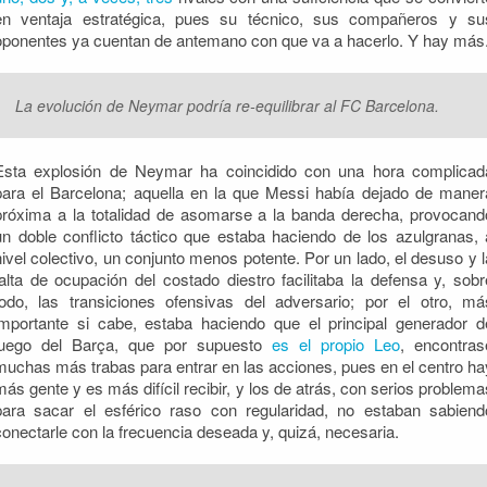
en ventaja estratégica, pues su técnico, sus compañeros y su
oponentes ya cuentan de antemano con que va a hacerlo. Y hay más
La evolución de Neymar podría re-equilibrar al FC Barcelona.
Esta explosión de Neymar ha coincidido con una hora complicad
para el Barcelona; aquella en la que Messi había dejado de maner
próxima a la totalidad de asomarse a la banda derecha, provocand
un doble conflicto táctico que estaba haciendo de los azulgranas, 
nivel colectivo, un conjunto menos potente. Por un lado, el desuso y l
falta de ocupación del costado diestro facilitaba la defensa y, sobr
todo, las transiciones ofensivas del adversario; por el otro, má
importante si cabe, estaba haciendo que el principal generador d
juego del Barça, que por supuesto
es el propio Leo
, encontras
muchas más trabas para entrar en las acciones, pues en el centro ha
más gente y es más difícil recibir, y los de atrás, con serios problema
para sacar el esférico raso con regularidad, no estaban sabiend
conectarle con la frecuencia deseada y, quizá, necesaria.