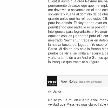
El entusiasmo que crea Neymar me ha pr
permanente desasosiego que me impide d
me devolvió la solvencia en el medioc
solvencia y vuelta al dominio de pelota
grande único que ha reinado estos últim
para los demás. El Neymar de ayer es e
permitiendo que nadie le exija posicion
inteligencia para lograrla.Es el Neym
equipos con los jugadores para ello c
mostrado Neymar un trabajar en defens
la nueva faceta del jugador. Yo espero 
Barsa. Al día de hoy solo lo frenan Me
puntos de vista, se limita a hacerlo ju
y ahora también a un André Gomes que
lo tranquilo que trasmite su figura.
Abel Rojas
·
hace 494 semanas
@ Salva
No sé yo... a mí, en cuanto a volumen 
verdad que Messi es más claro, fiable y