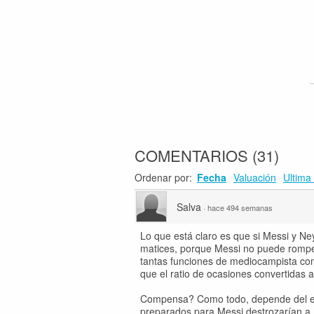
COMENTARIOS
(
31
)
Ordenar por:
Fecha
Valuación
Ultima 
Salva
·
hace 494 semanas
Lo que está claro es que si Messi y Ne
matices, porque Messi no puede romper
tantas funciones de mediocampista co
que el ratio de ocasiones convertidas
Compensa? Como todo, depende del equ
preparados para Messi destrozarían a 