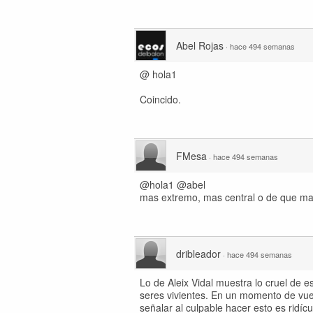
Abel Rojas
·
hace 494 semanas
@ hola1
Coincido.
FMesa
·
hace 494 semanas
@hola1 @abel
mas extremo, mas central o de que m
dribleador
·
hace 494 semanas
Lo de Aleix Vidal muestra lo cruel de e
seres vivientes. En un momento de vuel
señalar al culpable hacer esto es ridíc