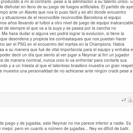
oducido a mí al contrario -pese a la admiracion a su talento único- 
isfrutar en lleno de su juego de fuegos artificiales. El partido de aye
ampo ante un Alavés que nos lo puso fácil y es ahí donde encuentro
s y situaciones de el reconocible reconocible Barcelona el equipo
os años llevando al futbol a otro nivel de juego de equipo inalcanzabl
l de siempre el que va a la suya y se pasea por la cancha no
. Me hace dudar si alguna vez podrá lograr la evolucion, si tiene la
ar que desordena y propicia los contraataques que nos puedan hacer
omo ser el PSG en el encuentro del martes en la Champions. Había
a a su manera que fué de vital importancia para el equipo y entraba 
poder decir un día que siento al ver jugar a Neymar al fin! un jugador
ssi de manera nominal, nunca creo lo va enfrentar para contarle sus
gando y a un Iniesta al que el talentoso brasilero muestra un gran respe
 muestra una personalidad de no achicarse ante ningún crack pese a
+7
de juego y de jugadas, este Neymar no me parece inferior a nadie. Es
 mejor, pero en cuanto a número de jugadas... Ney es difícil de batir.