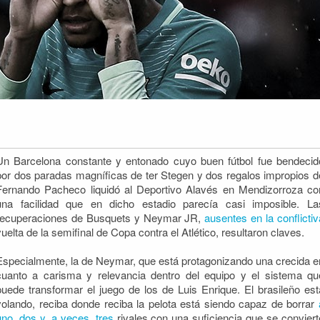
Un Barcelona constante y entonado cuyo buen fútbol fue bendecid
por dos paradas magníficas de ter Stegen y dos regalos impropios d
Fernando Pacheco liquidó al Deportivo Alavés en Mendizorroza co
una facilidad que en dicho estadio parecía casi imposible.
La
recuperaciones de Busquets y Neymar JR,
ausentes en la conflictiv
vuelta de la semifinal de Copa contra el Atlético, resultaron claves.
Especialmente, la de Neymar, que está protagonizando una crecida e
cuanto a carisma y relevancia dentro del equipo y el sistema qu
puede transformar el juego de los de Luis Enrique. El brasileño est
volando, reciba donde reciba la pelota está siendo capaz de borrar
uno, dos y, a veces, tres
rivales con una suficiencia que se conviert