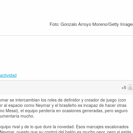
Foto: Gonzalo Arroyo Moreno/Getty Image
actividad
+5
ymar se intercambian los roles de definidor y creador de juego (con
 al espacio como Neymar y el brasileño es incapaz de hacer otras
mo Messi), el equipo perdería en ocasiones generadas, pero seguro
 aumentaría mucho.
ipo rival y de lo que dure la novedad. Esos marcajes escalonados
Neymar, puesto que su control del balón es mucho peor, pero si estás