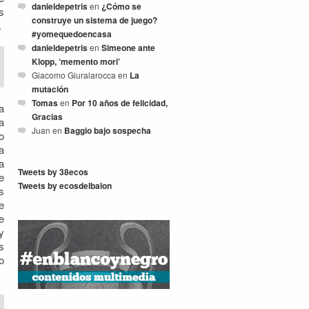
danieldepetris
en
¿Cómo se
s
construye un sistema de juego?
.
#yomequedoencasa
danieldepetris
en
Simeone ante
Klopp, ‘memento mori’
Giacomo Giuralarocca
en
La
mutación
Tomas
en
Por 10 años de felicidad,
a
Gracias
a
Juan
en
Baggio bajo sospecha
o
a
a
Tweets by 38ecos
e
Tweets by ecosdelbalon
s
e
e
y
s
o