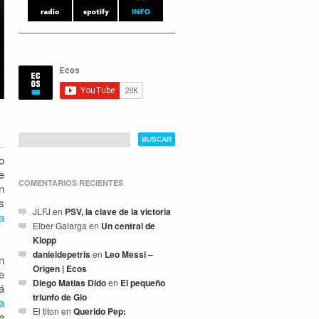
o
e
COMENTARIOS RECIENTES
n
s
JLFJ
en
PSV, la clave de la victoria
a
Elber Galarga
en
Un central de
Klopp
danieldepetris
en
Leo Messi –
n
Origen | Ecos
e
Diego Matias Dido
en
El pequeño
á
triunfo de Gio
a
El titon
en
Querido Pep:
e