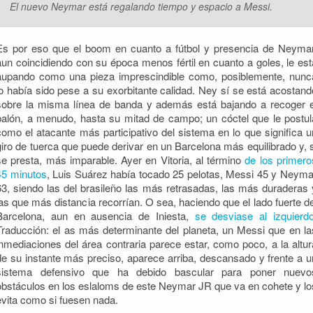
El nuevo Neymar está regalando tiempo y espacio a Messi.
Es por eso que el boom en cuanto a fútbol y presencia de Neymar
aun coincidiendo con su época menos fértil en cuanto a goles, le est
aupando como una pieza imprescindible como, posiblemente, nunc
lo había sido pese a su exorbitante calidad. Ney sí se está acostand
sobre la misma línea de banda y además está bajando a recoger e
balón, a menudo, hasta su mitad de campo; un cóctel que le postul
como el atacante más participativo del sistema en lo que significa u
giro de tuerca que puede derivar en un Barcelona más equilibrado y, s
se presta, más imparable. Ayer en Vitoria, al término
de los primero
45 minutos
, Luis Suárez había tocado 25 pelotas, Messi 45 y Neyma
63, siendo las del brasileño las más retrasadas, las más duraderas 
las que más distancia recorrían. O sea, haciendo que el lado fuerte de
Barcelona, aun en ausencia de Iniesta,
se desviase al izquierd
Traducción: el as más determinante del planeta, un Messi que en la
inmediaciones del área contraria parece estar, como poco, a la altur
de su instante más preciso, aparece arriba, descansado y frente a u
sistema defensivo que ha debido bascular para poner nuevo
obstáculos en los eslaloms de este Neymar JR que va en cohete y lo
evita como si fuesen nada.