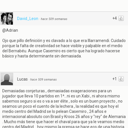
+4
David_Leon
·
hace 509 semanas
@Adrian
Ojo que pillo definición y es clavado a lo que era Illarramendi. Cuidado
porque la falta de creatividad se hace visible y palpable en el medio
del Bernabéu. Aunque Casemiro es cierto que ha logrado hacerse
básico y hasta determinante sin demasiada.
+1
Lucas
·
hace 509 semanas
Demasiadas conjeturas , demasiadas exageraciones para un
jugador que lleva 10 partidos en 1ª...ni es un Xabi , ni ahora mismo
sabemos seguro si es o va a ser élite , solo es un buen proyecto , no
seamos un poco el cuento de la lechera , la realidad es que hoy el
medio centro del Madrid se lo pelean Casemiro , 24 años e
internacional absoluto con Brasil y Kroos 26 años y "rey" de Alemania
. Mucho más tiene que hacer el chaval para que ya le veamos medio
centro del Madrid ...hoy mismo la prensa se hace eco de una historia