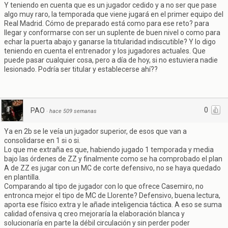
Y teniendo en cuenta que es un jugador cedido y a no ser que pase
algo muy raro, la temporada que viene jugará en el primer equipo del
Real Madrid. Cómo de preparado está como para ese reto? para
llegar y conformarse con ser un suplente de buen nivel o como para
echar la puerta abajo y ganarse la titularidad indiscutible? Y lo digo
teniendo en cuenta el entrenador y los jugadores actuales. Que
puede pasar cualquier cosa, pero a día de hoy, si no estuviera nadie
lesionado. Podría ser titular y establecerse ahí??
0
PAO
·
hace 509 semanas
Ya en 2b se le veía un jugador superior, de esos que van a
consolidarse en 1 si o si.
Lo que me extraña es que, habiendo jugado 1 temporada y media
bajo las órdenes de ZZ y finalmente como se ha comprobado el plan
A de ZZ es jugar con un MC de corte defensivo, no se haya quedado
en plantilla.
Comparando al tipo de jugador con lo que ofrece Casemiro, no
entronca mejor el tipo de MC de Llorente? Defensivo, buena lectura,
aporta ese físico extra y le añade inteligencia táctica. A eso se suma
calidad ofensiva q creo mejoraría la elaboración blanca y
solucionaría en parte la débil circulación y sin perder poder