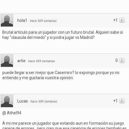
+1
hola1
·
hace 509 semanas
Brutal articulo para un jugador con un futuro brutal. Alguien sabe si
hay "clausula del miedo" y si podra jugar vs Madrid?
0
artie
·
hace 509 semanas
puede llegar a ser mejor que Casemiro? lo expongo porque yo no
entiendo y me gustaría vuestra opinión.
+1
Lucas
·
hace 509 semanas
@ Athel94
A mi me parece un jugador que estando aun en formación su juego
carece de errores , pero creo que esa carencia de errores también es