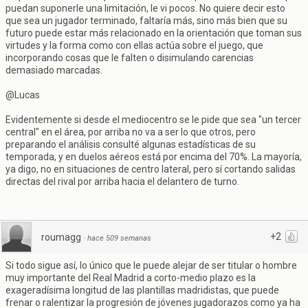
puedan suponerle una limitación, le vi pocos. No quiere decir esto
que sea un jugador terminado, faltaría más, sino más bien que su
futuro puede estar más relacionado en la orientación que toman sus
virtudes y la forma como con ellas actúa sobre el juego, que
incorporando cosas que le falten o disimulando carencias
demasiado marcadas.
@Lucas
Evidentemente si desde el mediocentro se le pide que sea "un tercer
central" en el área, por arriba no va a ser lo que otros, pero
preparando el análisis consulté algunas estadísticas de su
temporada, y en duelos aéreos está por encima del 70%. La mayoría,
ya digo, no en situaciones de centro lateral, pero sí cortando salidas
directas del rival por arriba hacia el delantero de turno.
+2
roumagg
·
hace 509 semanas
Si todo sigue así, lo único que le puede alejar de ser titular o hombre
muy importante del Real Madrid a corto-medio plazo es la
exageradísima longitud de las plantillas madridistas, que puede
frenar o ralentizar la progresión de jóvenes jugadorazos como ya ha