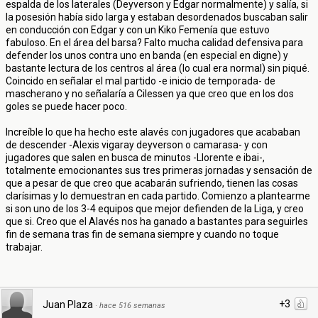
espalda de los laterales (Deyverson y Edgar normalmente) y salía, si
la posesión había sido larga y estaban desordenados buscaban salir
en conducción con Edgar y con un Kiko Femenía que estuvo
fabuloso. En el área del barsa? Falto mucha calidad defensiva para
defender los unos contra uno en banda (en especial en digne) y
bastante lectura de los centros al área (lo cual era normal) sin piqué.
Coincido en señalar el mal partido -e inicio de temporada- de
mascherano y no señalaría a Cilessen ya que creo que en los dos
goles se puede hacer poco.
Increíble lo que ha hecho este alavés con jugadores que acababan
de descender -Alexis vigaray deyverson o camarasa- y con
jugadores que salen en busca de minutos -Llorente e ibai-,
totalmente emocionantes sus tres primeras jornadas y sensación de
que a pesar de que creo que acabarán sufriendo, tienen las cosas
clarísimas y lo demuestran en cada partido. Comienzo a plantearme
si son uno de los 3-4 equipos que mejor defienden de la Liga, y creo
que si. Creo que el Alavés nos ha ganado a bastantes para seguirles
fin de semana tras fin de semana siempre y cuando no toque
trabajar.
+3
Juan Plaza
·
hace 516 semanas