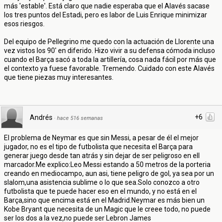
más 'estable'. Está claro que nadie esperaba que el Alavés sacase
los tres puntos del Estadi, pero es labor de Luis Enrique minimizar
esos riesgos.
Del equipo de Pellegrino me quedo con la actuación de Llorente una
vez vistos los 90' en diferido. Hizo vivir a su defensa cómoda incluso
cuando el Barça sacó a toda la artillería, cosa nada fácil por más que
el contexto ya fuese favorable. Tremendo. Cuidado con este Alavés
que tiene piezas muy interesantes.
+6
Andrés
·
hace 516 semanas
El problema de Neymar es que sin Messi, a pesar de él el mejor
jugador, no es el tipo de futbolista que necesita el Barça para
generar juego desde tan atrás y sin dejar de ser peligroso en ell
marcador.Me explico:Leo Messi estando a 50 metros de la porteria
creando en mediocampo, aun asi, tiene peligro de gol, ya sea por un
slalom,una asistencia sublime o lo que sea.Solo conozco a otro
futbolista que te puede hacer eso en el mundo, y no está en el
Barça,sino que encima está en el Madrid.Neymar es más bien un
Kobe Bryant que necesita de un Magic que le creee todo, no puede
ser los dos a la vez,no puede ser Lebron James