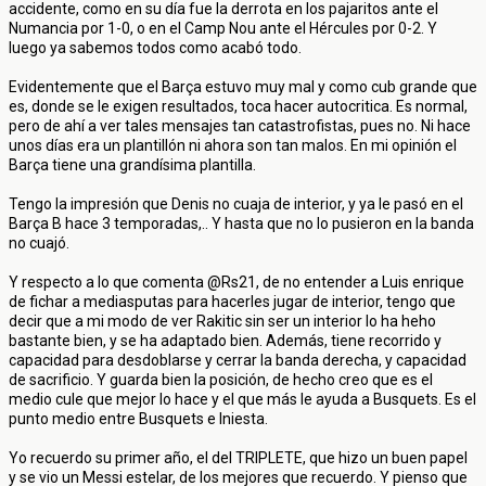
accidente, como en su día fue la derrota en los pajaritos ante el
Numancia por 1-0, o en el Camp Nou ante el Hércules por 0-2. Y
luego ya sabemos todos como acabó todo.
Evidentemente que el Barça estuvo muy mal y como cub grande que
es, donde se le exigen resultados, toca hacer autocritica. Es normal,
pero de ahí a ver tales mensajes tan catastrofistas, pues no. Ni hace
unos días era un plantillón ni ahora son tan malos. En mi opinión el
Barça tiene una grandísima plantilla.
Tengo la impresión que Denis no cuaja de interior, y ya le pasó en el
Barça B hace 3 temporadas,.. Y hasta que no lo pusieron en la banda
no cuajó.
Y respecto a lo que comenta @Rs21, de no entender a Luis enrique
de fichar a mediasputas para hacerles jugar de interior, tengo que
decir que a mi modo de ver Rakitic sin ser un interior lo ha heho
bastante bien, y se ha adaptado bien. Además, tiene recorrido y
capacidad para desdoblarse y cerrar la banda derecha, y capacidad
de sacrificio. Y guarda bien la posición, de hecho creo que es el
medio cule que mejor lo hace y el que más le ayuda a Busquets. Es el
punto medio entre Busquets e Iniesta.
Yo recuerdo su primer año, el del TRIPLETE, que hizo un buen papel
y se vio un Messi estelar, de los mejores que recuerdo. Y pienso que