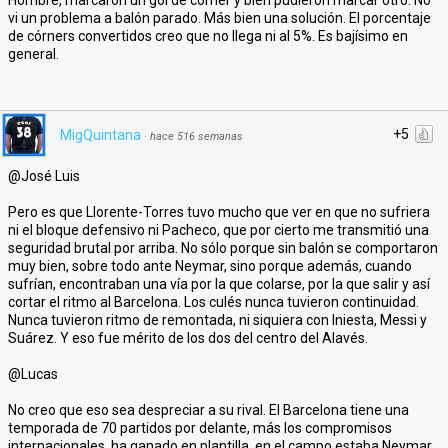
Hombre, marcaron un gol de córner y bien pudieron marcar otro. No
vi un problema a balón parado. Más bien una solución. El porcentaje
de córners convertidos creo que no llega ni al 5%. Es bajísimo en
general.
+5
MigQuintana
·
hace 516 semanas
@José Luis
Pero es que Llorente-Torres tuvo mucho que ver en que no sufriera
ni el bloque defensivo ni Pacheco, que por cierto me transmitió una
seguridad brutal por arriba. No sólo porque sin balón se comportaron
muy bien, sobre todo ante Neymar, sino porque además, cuando
sufrían, encontraban una vía por la que colarse, por la que salir y así
cortar el ritmo al Barcelona. Los culés nunca tuvieron continuidad.
Nunca tuvieron ritmo de remontada, ni siquiera con Iniesta, Messi y
Suárez. Y eso fue mérito de los dos del centro del Alavés.
@Lucas
No creo que eso sea despreciar a su rival. El Barcelona tiene una
temporada de 70 partidos por delante, más los compromisos
internacionales, ha ganado en plantilla, en el campo estaba Neymar...