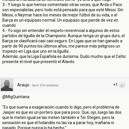
3.- Y luego lo que hemos comentado otras veces, que Arda o Paco
son especialistas, pero todo está pensado para que esté Messi. Sin
Messi, o Neymar hace los meses de mejor fútbol de su vida, o el
Barça es un equipazo normal. Un equipazo que pierde de vez en
cuando.
4.- Yo sigo sin entender el respeto reverencial a algunos de estos
partidos de liguilla de la Champions. Aunque tenga un grupo duro, el
Barça se clasificará casi casi seguro. En Ligas que se han ganado a
partir de 90 puntos los últimos años, me parece más peligroso un
tropiezo en Liga que uno en la liguilla...
Además, que la Liga Española es durísima. Dudo mucho que el Celtic
presente el nivel que presentó el Alavés.
+1
Araujo
·
hace 516 semanas
@MigQuintana
"Es que suena a exageración cuando lo digo, pero el problema de
Jasper es que es un portero que para poco. Que, ojo, luego las dos
que le meten igual se las meten también a Ter Stegen, pero la
sensación es que el holandés no las va a parar hoy, mañana ni
pasado. Porque nunca lo ha hecho."