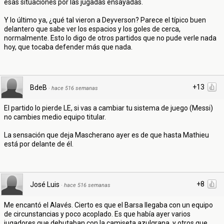
esas situaciones por las jugadas ensayadas.
Y lo último ya, ¿qué tal vieron a Deyverson? Parece el típico buen
delantero que sabe ver los espacios y los goles de cerca,
normalmente. Esto lo digo de otros partidos que no pude verle nada
hoy, que tocaba defender más que nada.
+13
BdeB
·
hace 516 semanas
El partido lo pierde LE, si vas a cambiar tu sistema de juego (Messi)
no cambies medio equipo titular.
La sensación que deja Mascherano ayer es de que hasta Mathieu
está por delante de él.
+8
José Luis
·
hace 516 semanas
Me encantó el Alavés. Cierto es que el Barsa llegaba con un equipo
de circunstancias y poco acoplado. Es que había ayer varios
jugadores que debutaban con la camiseta azulgrana, y otros que