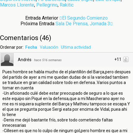
Marcos Llorente
,
Pellegrino
,
Rakitic
Entrada Anterior
El Segundo Comienzo
Próxima Entrada
Sala De Prensa, Jornada 3
Comentarios
(
46
)
Ordenar por:
Fecha
Valuación
Ultima actividad
+11
Andrés
·
hace 516 semanas
Pues hombre se habla mucho de el plantillón del Barça,pero despues
del partido de ayer a mi me quedan dudas de si la variedad tambien
se traduce en gran calidad sobre todo en defensa..Varios puntos a
tomar en cuenta
-Un aficionado culé debe estar preocupado de seguro a lo que es
este equipo sin Piqué en la defensa,que a mi Mascherano ayer no
me es ni siquiera suplente del Barça y Mathieu tampoco se escapa.Y
el que se pregunta porque Sergi eata por encima de Vidal, puea ahi
lo tiene
-Denis me dejó bastante frío, sobre todo cometiendo faltas
innecesarias
-Cillesen es que no lo culpo de ningum gol,pero hombre es que a mi