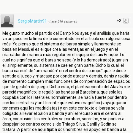
+3
SergioMartin91
·
hace 516 semanas
Me gustó mucho el partido del Camp Nou ayer, y el análisis que haría
va un poco en la línea de lo comentado en el artículo con alguna cosa
más: Yo pienso que el sistema del barsa simple y llanamente se
basa en Messi, el es el que crea las ventajas en el juego y en el
marcador de manera más regular en el equipo de Luis Enrique. Lo
cual no significa que el barsa no sepa (y lo ha demostrado) jugar sin
el, simplemente, su sistema se cae en gran parte. Dicho lo cual, el
barsa careció de "un mandón" en el centro del campo" que le diese
sentido al juego y marcase por donde atacar y demás, denis y rakitic
de momento cumplen más funciones de compensación de espacios
que de gestión del juego. Dicho esto, el planteamiento del Alavés me
pareció magnífico: le regaló las bandas al Barcelona, que solo las
ocupaba con los laterales normalmente, se hacía fuerte por dentro
con los centrales y un Llorente que estuvo magnífico (vaya jugador
tenemos aquí los madridistas) y en este contexto el barsa se veía
obligado a llevar el balón a banda y ahí el recurso era el centro al
área, conclusión: los centrales se miraban, sonreían, y se ponían a
despejar los centros como si de Thiago Silva, Cahill y Godín se
tratara. A partir de aquí fijaba dos hombres en apoyo en banda a la