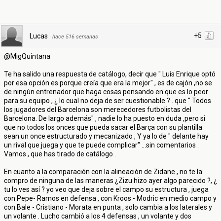
+5
Lucas
·
hace 516 semanas
@MigQuintana
Te ha salido una respuesta de catálogo, decir que " Luis Enrique optó
por esa opción es porque creía que era la mejor" , es de cajón ,no se
de ningún entrenador que haga cosas pensando en que es lo peor
para su equipo , ¿ lo cual no deja de ser cuestionable ? . que " Todos
los jugadores del Barcelona son merecedores futbolistas del
Barcelona. De largo además" , nadie lo ha puesto en duda ,pero si
que no todos los onces que pueda sacar el Barça con su plantilla
sean un once estructurado y mecanizado , Y ya lo de " delante hay
un rival que juega y que te puede complicar" ...sin comentarios .
Vamos , que has tirado de catálogo .
En cuanto a la comparación con la alineación de Zidane , no te la
compro de ninguna de las maneras ¿Zizu hizo ayer algo parecido ?, ¿
tu lo ves así ? yo veo que deja sobre el campo su estructura , juega
con Pepe- Ramos en defensa , con Kroos - Modric en medio campo y
con Bale - Cristiano - Morata en punta , solo cambia a los laterales y
un volante . Lucho cambió a los 4 defensas , un volante y dos