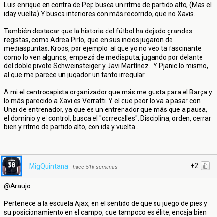
Luis enrique en contra de Pep busca un ritmo de partido alto, (Mas el
iday vuelta) Y busca interiores con más recorrido, que no Xavis.
También destacar que la historia del fútbol ha dejado grandes
registas, como Adrea Pirlo, que en sus incios jugaron de
mediaspuntas. Kroos, por ejemplo, al que yo no veo ta fascinante
como lo ven algunos, empezó de mediaputa, jugando por delante
del doble pivote Schweinsteiger y Javi Martínez.. Y Pjanic lo mismo,
al que me parece un jugador un tanto irregular.
A mi el centrocapista organizador que más me gusta para el Barça y
lo más parecido a Xavi es Verratti. Y el que peor lo va a pasar con
Unai de entrenador, ya que es un entrenador que más que a pausa,
el dominio y el control, busca el "correcalles". Disciplina, orden, cerrar
bien y ritmo de partido alto, con ida y vuelta...
+2
MigQuintana
·
hace 516 semanas
@Araujo
Pertenece a la escuela Ajax, en el sentido de que su juego de pies y
su posicionamiento en el campo, que tampoco es élite, encaja bien