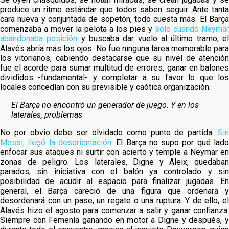
produce un ritmo estándar que todos saben seguir. Ante tanta
cara nueva y conjuntada de sopetón, todo cuesta más. El Barça
comenzaba a mover la pelota a los pies y
sólo cuando Neymar
abandonaba posición
y buscaba dar vuelo al último tramo, e
Alavés abría más los ojos. No fue ninguna tarea memorable para
los vitorianos, cabiendo destacarse que su nivel de atención
fue el acorde para sumar multitud de errores, ganar en balones
divididos -fundamental- y completar a su favor lo que los
locales concedían con su previsible y caótica organización.
El Barça no encontró un generador de juego. Y en los
laterales, problemas
No por obvio debe ser olvidado como punto de partida.
Sin
Messi, llegó la desorientación
. El Barça no supo por qué lad
enfocar sus ataques ni surtir con acierto y temple a Neymar en
zonas de peligro. Los laterales, Digne y Aleix, quedaban
parados, sin iniciativa con el balón ya controlado y sin
posibilidad de acudir al espacio para finalizar jugadas. En
general, el Barça careció de una figura que ordenara y
desordenará con un pase, un regate o una ruptura. Y de ello, el
Alavés hizo el agosto para comenzar a salir y ganar confianza.
Siempre con Femenía ganando en motor a Digne y después, y