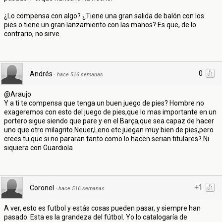
¿Lo compensa con algo? ¿Tiene una gran salida de balón con los
pies o tiene un gran lanzamiento con las manos? Es que, de lo
contrario, no sirve.
0
Andrés
·
hace 516 semanas
@Araujo
Y a ti te compensa que tenga un buen juego de pies? Hombre no
exageremos con esto del juego de pies,que lo mas importante en un
portero sigue siendo que pare y en el Barça,que sea capaz de hacer
uno que otro milagrito.Neuer,Leno etc juegan muy bien de pies,pero
crees tu que si no pararan tanto como lo hacen serian titulares? Ni
siquiera con Guardiola
+1
Coronel
·
hace 516 semanas
A ver, esto es futbol y estás cosas pueden pasar, y siempre han
pasado. Esta es la grandeza del fútbol. Yo lo catalogaría de