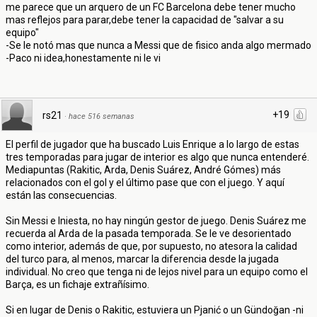
me parece que un arquero de un FC Barcelona debe tener mucho
mas reflejos para parar,debe tener la capacidad de "salvar a su
equipo"
-Se le notó mas que nunca a Messi que de fisico anda algo mermado
-Paco ni idea,honestamente ni le vi
+19
rs21
·
hace 516 semanas
El perfil de jugador que ha buscado Luis Enrique a lo largo de estas
tres temporadas para jugar de interior es algo que nunca entenderé.
Mediapuntas (Rakitic, Arda, Denis Suárez, André Gómes) más
relacionados con el gol y el último pase que con el juego. Y aquí
están las consecuencias.
Sin Messi e Iniesta, no hay ningún gestor de juego. Denis Suárez me
recuerda al Arda de la pasada temporada. Se le ve desorientado
como interior, además de que, por supuesto, no atesora la calidad
del turco para, al menos, marcar la diferencia desde la jugada
individual. No creo que tenga ni de lejos nivel para un equipo como el
Barça, es un fichaje extrañísimo.
Si en lugar de Denis o Rakitic, estuviera un Pjanić o un Gündoğan -ni