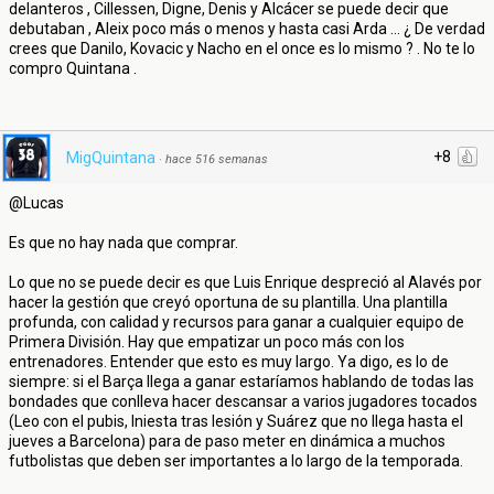
delanteros , Cillessen, Digne, Denis y Alcácer se puede decir que
debutaban , Aleix poco más o menos y hasta casi Arda ... ¿ De verdad
crees que Danilo, Kovacic y Nacho en el once es lo mismo ? . No te lo
compro Quintana .
+8
MigQuintana
·
hace 516 semanas
@Lucas
Es que no hay nada que comprar.
Lo que no se puede decir es que Luis Enrique despreció al Alavés por
hacer la gestión que creyó oportuna de su plantilla. Una plantilla
profunda, con calidad y recursos para ganar a cualquier equipo de
Primera División. Hay que empatizar un poco más con los
entrenadores. Entender que esto es muy largo. Ya digo, es lo de
siempre: si el Barça llega a ganar estaríamos hablando de todas las
bondades que conlleva hacer descansar a varios jugadores tocados
(Leo con el pubis, Iniesta tras lesión y Suárez que no llega hasta el
jueves a Barcelona) para de paso meter en dinámica a muchos
futbolistas que deben ser importantes a lo largo de la temporada.