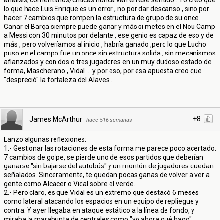
analisis/comentarios/críticas nunca van en ese sentido . Yo creo que
lo que hace Luis Enrique es un error , no por dar descanso , sino por
hacer 7 cambios que rompen la estructura de grupo de su once .
Ganar el Barça siempre puede ganar y más si metes en el Nou Camp
a Messi con 30 minutos por delante , ese genio es capaz de eso y de
más , pero volveríamos al inicio , habría ganado ,pero lo que Lucho
puso en el campo fue un once sin estructura solida , sin mecanismos
afianzados y con dos o tres jugadores en un muy dudoso estado de
forma, Mascherano , Vidal ... y por eso, por esa apuesta creo que
"despreció" la fortaleza del Alaves .
+8
James McArthur
·
hace 516 semanas
Lanzo algunas reflexiones:
1.- Gestionar las rotaciones de esta forma me parece poco acertado.
7 cambios de golpe, se pierde uno de esos partidos que deberían
ganarse "sin bajarse del autobús" y un montón de jugadores quedan
señalados. Sinceramente, te quedan pocas ganas de volver a ver a
gente como Alcacer o Vidal sobre el verde.
2.- Pero claro, es que Vidal es un extremo que destacó 6 meses
como lateral atacando los espacios en un equipo de repliegue y
contra. Y ayer llegaba en ataque estático a la línea de fondo, y
miraba la marabunta de centrales como "yo ahora qué hago".