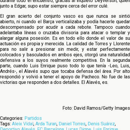
durante todo el encuentro, gracias al inquieto Deyverson, quien
junto a Edgar, supo estar siempre cerca del error culé.
El gran acierto del conjunto vasco es que nunca se sintió
abierto, ni cuando el Barça verticalizaba y podía hacerle quedar
descompensado por acudir a cada rebote. Tampoco cuando
adelantaba líneas o cruzaba divisoria para atacar o templar y
alargar alguna posesión. Es en todo ello donde el valor de su
actuación es propia y merecida. La calidad de Torres y Llorente
para no salir a presionar sin medir, y estar perfectamente
colocados y basculados en ambos ejes, otorgó una naturalidad
defensiva a los suyos realmente competitiva. En la segunda
parte, cuando Luis Enrique puso todo lo que tenía -Leo, Luis,
Andrés-, el Alavés supo que tocaba defensa del área. Por alto
respondió y volvió a tener el apoyo de Pacheco. No fue de las
victorias que responden a dos detalles. El Alavés, es.
Foto: David Ramos/Getty Images
Categories:
Partidos
Tags:
Aleix Vidal
,
Arda Turan
,
Daniel Torres
,
Denis Suárez
,
Deportivo Alavés
,
FC Barcelona
,
Lucas Digne
,
Luis Enrique
,