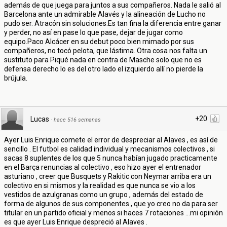
además de que juega para juntos a sus compañeros. Nada le salió al
Barcelona ante un admirable Alavés y la alineación de Lucho no
pudo ser. Atracón sin soluciones.Es tan fina la diferencia entre ganar
y perder, no así en pase lo que pase, dejar de jugar como
equipo.Paco Alcácer en su debut poco bien mimado por sus
compañeros, no tocó pelota, que lástima. Otra cosa nos falta un
sustituto para Piqué nada en contra de Masche solo que no es
defensa derecho lo es del otro lado el izquierdo allí no pierde la
brújula.
+20
Lucas
·
hace 516 semanas
Ayer Luis Enrique comete el error de despreciar al Alaves , es así de
sencillo . El futbol es calidad individual y mecanismos colectivos , si
sacas 8 suplentes de los que 5 nunca habían jugado practicamente
en el Barça renuncias al colectivo , eso hizo ayer el entrenador
asturiano , creer que Busquets y Rakitic con Neymar arriba era un
colectivo en si mismos y la realidad es que nunca se vio a los
vestidos de azulgranas como un grupo , además del estado de
forma de algunos de sus componentes , que yo creo no da para ser
titular en un partido oficial y menos si haces 7 rotaciones ...mi opinión
es que ayer Luis Enrique despreció al Alaves .