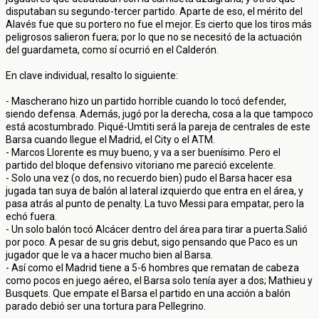
disputaban su segundo-tercer partido. Aparte de eso, el mérito del
Alavés fue que su portero no fue el mejor. Es cierto que los tiros más
peligrosos salieron fuera; por lo que no se necesitó de la actuación
del guardameta, como sí ocurrió en el Calderón.
En clave individual, resalto lo siguiente:
- Mascherano hizo un partido horrible cuando lo tocó defender,
siendo defensa. Además, jugó por la derecha, cosa a la que tampoco
está acostumbrado. Piqué-Umtiti será la pareja de centrales de este
Barsa cuando llegue el Madrid, el City o el ATM.
- Marcos Llorente es muy bueno, y va a ser buenísimo. Pero el
partido del bloque defensivo vitoriano me pareció excelente.
- Solo una vez (o dos, no recuerdo bien) pudo el Barsa hacer esa
jugada tan suya de balón al lateral izquierdo que entra en el área, y
pasa atrás al punto de penalty. La tuvo Messi para empatar, pero la
echó fuera.
- Un solo balón tocó Alcácer dentro del área para tirar a puerta.Salió
por poco. A pesar de su gris debut, sigo pensando que Paco es un
jugador que le va a hacer mucho bien al Barsa.
- Así como el Madrid tiene a 5-6 hombres que rematan de cabeza
como pocos en juego aéreo, el Barsa solo tenía ayer a dos; Mathieu y
Busquets. Que empate el Barsa el partido en una acción a balón
parado debió ser una tortura para Pellegrino.