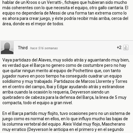
hablar de un Kroos o un Verratti-, fichajes que hubieran sido mucho
más coherentes con lo que necesita el equipo, otro gallo cantaría. El
equipo no dependería de Messi de una forma tan extrema como lo
es ahora para crear juego, y éste podría recibir más arriba, cerca del
área, donde es el mejor de todos.
+2
Third
·
hace 516 semanas
Vaya partidazo del Alaves, muy solido atrás y aguantando muy bien,
es verdad que el Barça no genero como de costumbre pero no hay
que quitar ningun merito al equipo de Pochettino que, con tanto
jugador nuevo en poco tiempo ha conseguido cuadrar un equipo
solidísimo y muy trabajado. Partidazos de Marcos Llorente y Torres
en el centro del campo, Ibai y Edgar ayudando atrás y estirandose
arriba cuando la ocasión lo requeria, Deyverson siendo un
quebradero de cabeza para la defensa del Barça, la linea de 5 muy
compacta, todo el equipo a gran nivel.
En el Barça partido muy flojito, tuvo ocasiones pero no un sistema de
juego como es normal en ellos, en lo que influyo mucho las bajas de
la columna vertebral del equipo. Aleix Vidal muy flojo, Mascherano
muy erratico (Deyverson le anticipa en el primero y en el segundo