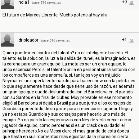
+9
hola1
·
hace 516 semanas
El futuro de Marcos Llorente. Mucho potencial hay ahi.
+1
dribleador
·
hace 516 semanas
Quien puede ir en contra del talento? no es inteligente hacerlo. El
talento es la solucion, la luz a la salida del tunel, es la imaginacion, es
la corona para un gran equipo. La meta es ser un gran equipo, lo
únco escencial.Pero si el talentoi brilla en personal sin la sintonía con
los compañeros es una anomalía, si, tan lejos voy en mi juicio.
Neymar es un supertalento nacido para hacer show con la pelota, es
lo que seguramente hace desde que tiene uso de razón, es además
un gran tipo que quedó deslumbrado con el Barcelona en el partido
con su Santos en la final de clubes. Muy provable en ese momento
eligió al Barcelona si dejaba Brasil para que junto a los consejos de
Guardiola poner todo de su parte para crecer como jugador. Llegó y
ya no estaba Guardiola y sus consejos para hacerlo uno más del
equipo. Yo no pierdo las esperanzas con Ney de verlo crecer como
jugador de equipo, cómo perderlas si es un crack de cuidado! el
príncipe heredero.No es Messi claro el mas grande de esta época
que hasta en sus momentos mas egoistas da la impresión cierta