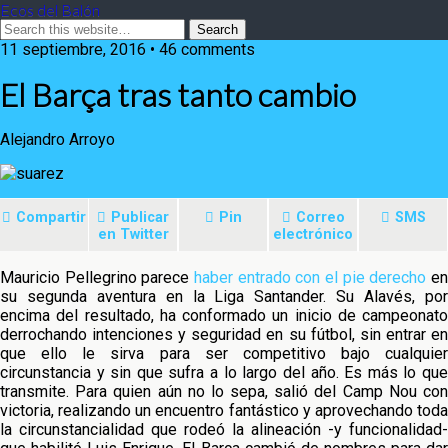
Ecos del Balón
11 septiembre, 2016 • 46 comments
El Barça tras tanto cambio
Alejandro Arroyo
Compartir
Publicar
Pin
Correo
SMS
en Twitter
electrónico
Mauricio Pellegrino parece
haber entrado con el pie derecho
e
su segunda aventura en la Liga Santander. Su Alavés, por
encima del resultado, ha conformado un inicio de campeonato
derrochando intenciones y seguridad en su fútbol, sin entrar
e
que ello le sirva para ser competitivo bajo cualquier
circunstancia y sin que sufra a lo largo del año. Es más lo que
transmite. Para quien aún no lo sepa, salió del Camp Nou con
victoria, realizando un encuentro fantástico y aprovechando toda
la circunstancialidad que rodeó la alineación -y funcionalidad-