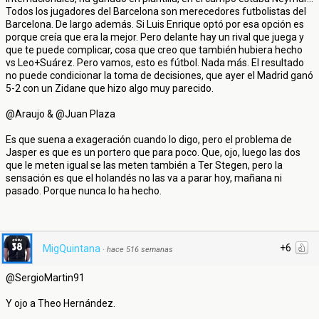
Todos los jugadores del Barcelona son merecedores futbolistas del
Barcelona. De largo además. Si Luis Enrique optó por esa opción es
porque creía que era la mejor. Pero delante hay un rival que juega y
que te puede complicar, cosa que creo que también hubiera hecho
vs Leo+Suárez. Pero vamos, esto es fútbol. Nada más. El resultado
no puede condicionar la toma de decisiones, que ayer el Madrid ganó
5-2 con un Zidane que hizo algo muy parecido.
@Araujo & @Juan Plaza
Es que suena a exageración cuando lo digo, pero el problema de
Jasper es que es un portero que para poco. Que, ojo, luego las dos
que le meten igual se las meten también a Ter Stegen, pero la
sensación es que el holandés no las va a parar hoy, mañana ni
pasado. Porque nunca lo ha hecho.
+6
MigQuintana
·
hace 516 semanas
@SergioMartin91
Y ojo a Theo Hernández.