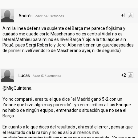
+1
Andrés
·
hace 516 semanas
A mi la linea defensiva suplente del Barça me parece flojisima y
cuidado me quedo corto.Mascherano no es central,Vidal no es
lateral,Mathieu para mi no es nivel Barça.Y ojo a la titular,que sin
Piqué, pues Sergi Roberto y Jordi Alba no tienen un guardaespaldas
de primer nivel(viendo lo de Mascherano ayer, ni de segundo)
+2
Lucas
·
hace 516 semanas
@MigQuintana.
Yo no comparé , eres tu el que dice "el Madrid ganó 5-2 con un
Zidane que hizo algo muy parecido"...yo en mi crítica a Luis Enrique
no hablo de ningún equipo , entrenador o situación que no sea el
Barça .
En cuanto a lo que dices del resultado , ahi está el error , pensar que
el resultado da la razón y no es así o al menos mis