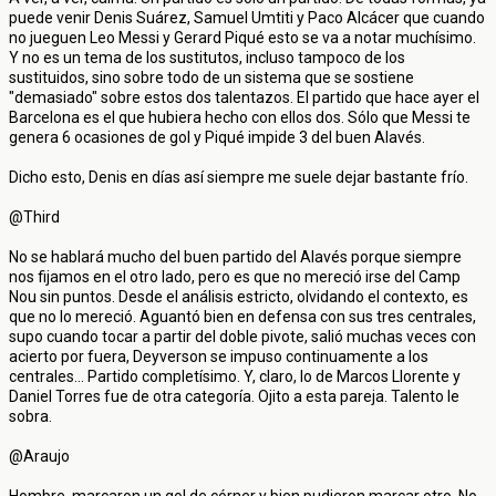
puede venir Denis Suárez, Samuel Umtiti y Paco Alcácer que cuando
no jueguen Leo Messi y Gerard Piqué esto se va a notar muchísimo.
Y no es un tema de los sustitutos, incluso tampoco de los
sustituidos, sino sobre todo de un sistema que se sostiene
"demasiado" sobre estos dos talentazos. El partido que hace ayer el
Barcelona es el que hubiera hecho con ellos dos. Sólo que Messi te
genera 6 ocasiones de gol y Piqué impide 3 del buen Alavés.
Dicho esto, Denis en días así siempre me suele dejar bastante frío.
@Third
No se hablará mucho del buen partido del Alavés porque siempre
nos fijamos en el otro lado, pero es que no mereció irse del Camp
Nou sin puntos. Desde el análisis estricto, olvidando el contexto, es
que no lo mereció. Aguantó bien en defensa con sus tres centrales,
supo cuando tocar a partir del doble pivote, salió muchas veces con
acierto por fuera, Deyverson se impuso continuamente a los
centrales... Partido completísimo. Y, claro, lo de Marcos Llorente y
Daniel Torres fue de otra categoría. Ojito a esta pareja. Talento le
sobra.
@Araujo