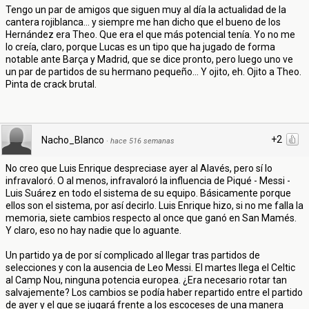
Tengo un par de amigos que siguen muy al día la actualidad de la
cantera rojiblanca... y siempre me han dicho que el bueno de los
Hernández era Theo. Que era el que más potencial tenía. Yo no me
lo creía, claro, porque Lucas es un tipo que ha jugado de forma
notable ante Barça y Madrid, que se dice pronto, pero luego uno ve
un par de partidos de su hermano pequeño... Y ojito, eh. Ojito a Theo.
Pinta de crack brutal.
+2
Nacho_Blanco
·
hace 516 semanas
No creo que Luis Enrique despreciase ayer al Alavés, pero sí lo
infravaloró. O al menos, infravaloró la influencia de Piqué - Messi -
Luis Suárez en todo el sistema de su equipo. Básicamente porque
ellos son el sistema, por así decirlo. Luis Enrique hizo, si no me falla la
memoria, siete cambios respecto al once que ganó en San Mamés.
Y claro, eso no hay nadie que lo aguante.
Un partido ya de por sí complicado al llegar tras partidos de
selecciones y con la ausencia de Leo Messi. El martes llega el Celtic
al Camp Nou, ninguna potencia europea. ¿Era necesario rotar tan
salvajemente? Los cambios se podía haber repartido entre el partido
de ayer y el que se jugará frente a los escoceses de una manera