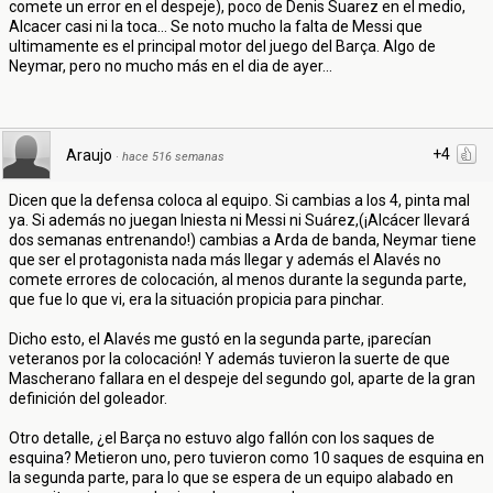
comete un error en el despeje), poco de Denis Suarez en el medio,
Alcacer casi ni la toca... Se noto mucho la falta de Messi que
ultimamente es el principal motor del juego del Barça. Algo de
Neymar, pero no mucho más en el dia de ayer...
+4
Araujo
·
hace 516 semanas
Dicen que la defensa coloca al equipo. Si cambias a los 4, pinta mal
ya. Si además no juegan Iniesta ni Messi ni Suárez,(¡Alcácer llevará
dos semanas entrenando!) cambias a Arda de banda, Neymar tiene
que ser el protagonista nada más llegar y además el Alavés no
comete errores de colocación, al menos durante la segunda parte,
que fue lo que vi, era la situación propicia para pinchar.
Dicho esto, el Alavés me gustó en la segunda parte, ¡parecían
veteranos por la colocación! Y además tuvieron la suerte de que
Mascherano fallara en el despeje del segundo gol, aparte de la gran
definición del goleador.
Otro detalle, ¿el Barça no estuvo algo fallón con los saques de
esquina? Metieron uno, pero tuvieron como 10 saques de esquina en
la segunda parte, para lo que se espera de un equipo alabado en