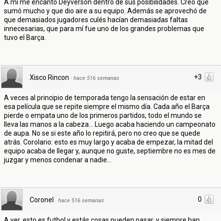
A mí me encantó Deyverson dentro de sus posibilidades. Creo que
sumó mucho y que dio aire a su equipo. Además se aprovechó de
que demasiados jugadores culés hacían demasiadas faltas
innecesarias, que para mí fue uno de los grandes problemas que
tuvo el Barça.
+3
Xisco Rincon
·
hace 516 semanas
A veces al principio de temporada tengo la sensación de estar en
esa película que se repite siempre el mismo día. Cada año el Barça
pierde o empata uno de los primeros partidos, todo el mundo se
lleva las manos a la cabeza... Luego acaba haciendo un campeonato
de aupa. No se si este año lo repitirá, pero no creo que se quede
atrás. Corolario: esto es muy largo y acaba de empezar, la mitad del
equipo acaba de llegar y, aunque no guste, septiembre no es mes de
juzgar y menos condenar a nadie...
0
Coronel
·
hace 516 semanas
A ver, esto es futbol y estás cosas pueden pasar, y siempre han