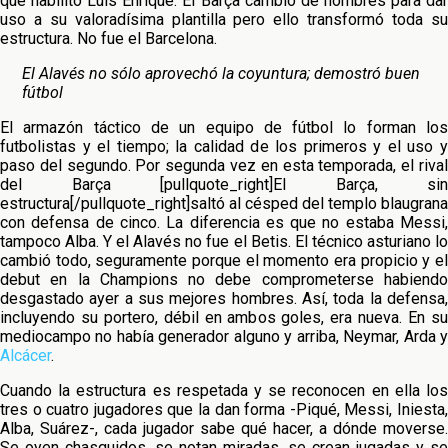
que habilitó Luis Enrique. El Barça cambió de nombres para dar
uso a su valoradísima plantilla pero ello transformó toda su
estructura. No fue el Barcelona.
El Alavés no sólo aprovechó la coyuntura; demostró buen
fútbol
El armazón táctico de un equipo de fútbol lo forman los
futbolistas y el tiempo; la calidad de los primeros y el uso y
paso del segundo. Por segunda vez en esta temporada, el rival
del Barça [pullquote_right]El Barça, sin
estructura[/pullquote_right]saltó al césped del templo blaugrana
con defensa de cinco. La diferencia es que no estaba Messi,
tampoco Alba. Y el Alavés no fue el Betis. El técnico asturiano lo
cambió todo, seguramente porque el momento era propicio y el
debut en la Champions no debe comprometerse habiendo
desgastado ayer a sus mejores hombres. Así, toda la defensa,
incluyendo su portero, débil en ambos goles, era nueva. En su
mediocampo no había generador alguno y arriba, Neymar, Arda y
Alcácer
.
Cuando la estructura es respetada y se reconocen en ella los
tres o cuatro jugadores que la dan forma -Piqué, Messi, Iniesta,
Alba, Suárez-, cada jugador sabe qué hacer, a dónde moverse.
Se oyen chasquidos, se notan miradas, se crean jugadas y se