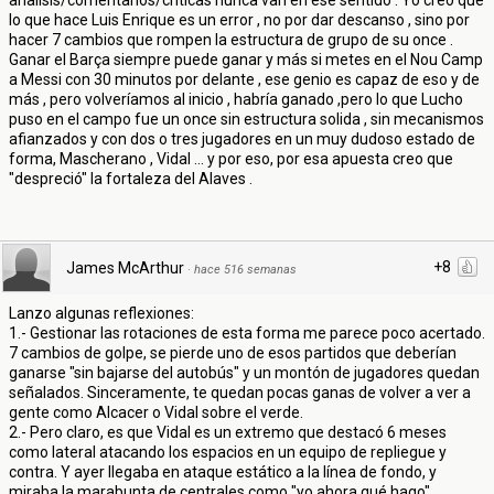
analisis/comentarios/críticas nunca van en ese sentido . Yo creo que
lo que hace Luis Enrique es un error , no por dar descanso , sino por
hacer 7 cambios que rompen la estructura de grupo de su once .
Ganar el Barça siempre puede ganar y más si metes en el Nou Camp
a Messi con 30 minutos por delante , ese genio es capaz de eso y de
más , pero volveríamos al inicio , habría ganado ,pero lo que Lucho
puso en el campo fue un once sin estructura solida , sin mecanismos
afianzados y con dos o tres jugadores en un muy dudoso estado de
forma, Mascherano , Vidal ... y por eso, por esa apuesta creo que
"despreció" la fortaleza del Alaves .
+8
James McArthur
·
hace 516 semanas
Lanzo algunas reflexiones:
1.- Gestionar las rotaciones de esta forma me parece poco acertado.
7 cambios de golpe, se pierde uno de esos partidos que deberían
ganarse "sin bajarse del autobús" y un montón de jugadores quedan
señalados. Sinceramente, te quedan pocas ganas de volver a ver a
gente como Alcacer o Vidal sobre el verde.
2.- Pero claro, es que Vidal es un extremo que destacó 6 meses
como lateral atacando los espacios en un equipo de repliegue y
contra. Y ayer llegaba en ataque estático a la línea de fondo, y
miraba la marabunta de centrales como "yo ahora qué hago".