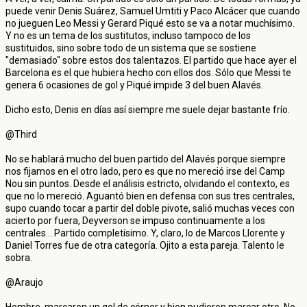
puede venir Denis Suárez, Samuel Umtiti y Paco Alcácer que cuando
no jueguen Leo Messi y Gerard Piqué esto se va a notar muchísimo.
Y no es un tema de los sustitutos, incluso tampoco de los
sustituidos, sino sobre todo de un sistema que se sostiene
"demasiado" sobre estos dos talentazos. El partido que hace ayer el
Barcelona es el que hubiera hecho con ellos dos. Sólo que Messi te
genera 6 ocasiones de gol y Piqué impide 3 del buen Alavés.
Dicho esto, Denis en días así siempre me suele dejar bastante frío.
@Third
No se hablará mucho del buen partido del Alavés porque siempre
nos fijamos en el otro lado, pero es que no mereció irse del Camp
Nou sin puntos. Desde el análisis estricto, olvidando el contexto, es
que no lo mereció. Aguantó bien en defensa con sus tres centrales,
supo cuando tocar a partir del doble pivote, salió muchas veces con
acierto por fuera, Deyverson se impuso continuamente a los
centrales... Partido completísimo. Y, claro, lo de Marcos Llorente y
Daniel Torres fue de otra categoría. Ojito a esta pareja. Talento le
sobra.
@Araujo