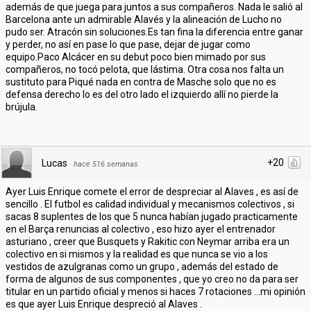
además de que juega para juntos a sus compañeros. Nada le salió al
Barcelona ante un admirable Alavés y la alineación de Lucho no
pudo ser. Atracón sin soluciones.Es tan fina la diferencia entre ganar
y perder, no así en pase lo que pase, dejar de jugar como
equipo.Paco Alcácer en su debut poco bien mimado por sus
compañeros, no tocó pelota, que lástima. Otra cosa nos falta un
sustituto para Piqué nada en contra de Masche solo que no es
defensa derecho lo es del otro lado el izquierdo allí no pierde la
brújula.
+20
Lucas
·
hace 516 semanas
Ayer Luis Enrique comete el error de despreciar al Alaves , es así de
sencillo . El futbol es calidad individual y mecanismos colectivos , si
sacas 8 suplentes de los que 5 nunca habían jugado practicamente
en el Barça renuncias al colectivo , eso hizo ayer el entrenador
asturiano , creer que Busquets y Rakitic con Neymar arriba era un
colectivo en si mismos y la realidad es que nunca se vio a los
vestidos de azulgranas como un grupo , además del estado de
forma de algunos de sus componentes , que yo creo no da para ser
titular en un partido oficial y menos si haces 7 rotaciones ...mi opinión
es que ayer Luis Enrique despreció al Alaves .