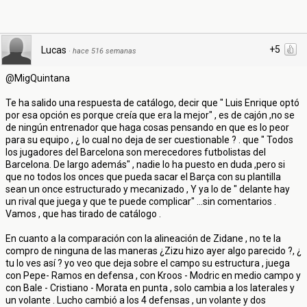
+5
Lucas
·
hace 516 semanas
@MigQuintana
Te ha salido una respuesta de catálogo, decir que " Luis Enrique optó
por esa opción es porque creía que era la mejor" , es de cajón ,no se
de ningún entrenador que haga cosas pensando en que es lo peor
para su equipo , ¿ lo cual no deja de ser cuestionable ? . que " Todos
los jugadores del Barcelona son merecedores futbolistas del
Barcelona. De largo además" , nadie lo ha puesto en duda ,pero si
que no todos los onces que pueda sacar el Barça con su plantilla
sean un once estructurado y mecanizado , Y ya lo de " delante hay
un rival que juega y que te puede complicar" ...sin comentarios .
Vamos , que has tirado de catálogo .
En cuanto a la comparación con la alineación de Zidane , no te la
compro de ninguna de las maneras ¿Zizu hizo ayer algo parecido ?, ¿
tu lo ves así ? yo veo que deja sobre el campo su estructura , juega
con Pepe- Ramos en defensa , con Kroos - Modric en medio campo y
con Bale - Cristiano - Morata en punta , solo cambia a los laterales y
un volante . Lucho cambió a los 4 defensas , un volante y dos