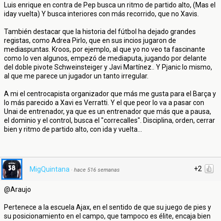
Luis enrique en contra de Pep busca un ritmo de partido alto, (Mas el
iday vuelta) Y busca interiores con más recorrido, que no Xavis.
También destacar que la historia del fútbol ha dejado grandes
registas, como Adrea Pirlo, que en sus incios jugaron de
mediaspuntas. Kroos, por ejemplo, al que yo no veo ta fascinante
como lo ven algunos, empezó de mediaputa, jugando por delante
del doble pivote Schweinsteiger y Javi Martínez.. Y Pjanic lo mismo,
al que me parece un jugador un tanto irregular.
A mi el centrocapista organizador que más me gusta para el Barça y
lo más parecido a Xavi es Verratti. Y el que peor lo va a pasar con
Unai de entrenador, ya que es un entrenador que más que a pausa,
el dominio y el control, busca el "correcalles". Disciplina, orden, cerrar
bien y ritmo de partido alto, con ida y vuelta...
+2
MigQuintana
·
hace 516 semanas
@Araujo
Pertenece a la escuela Ajax, en el sentido de que su juego de pies y
su posicionamiento en el campo, que tampoco es élite, encaja bien