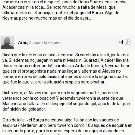
comete un error en el despeje), poco de Denis Suarez en el medio,
Alcacer casi ni la toca... Se noto mucho la falta de Messi que
ultimamente es el principal motor del juego del Barça. Algo de
Neymar, pero no mucho más en el dia de ayer...
+4
Araujo
·
hace 516 semanas
Dicen que la defensa coloca al equipo. Si cambias a los 4, pinta mal
ya. Si además no juegan Iniesta ni Messi ni Suárez,(¡Alcácer llevará
dos semanas entrenando!) cambias a Arda de banda, Neymar tiene
que ser el protagonista nada más llegar y además el Alavés no
comete errores de colocación, al menos durante la segunda parte,
que fue lo que vi, era la situación propicia para pinchar.
Dicho esto, el Alavés me gustó en la segunda parte, ¡parecían
veteranos por la colocación! Y además tuvieron la suerte de que
Mascherano fallara en el despeje del segundo gol, aparte de la gran
definición del goleador.
Otro detalle, ¿el Barça no estuvo algo fallón con los saques de
esquina? Metieron uno, pero tuvieron como 10 saques de esquina en
la segunda parte, para lo que se espera de un equipo alabado en