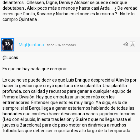
delanteros , Cillessen, Digne, Denis y Alcácer se puede decir que
debutaban , Aleix poco más o menos y hasta casi Arda ... ¿ De verdad
crees que Danilo, Kovacic y Nacho en el once es lo mismo ? . No te lo
compro Quintana .
+8
MigQuintana
·
hace 516 semanas
@Lucas
Es que no hay nada que comprar.
Lo que no se puede decir es que Luis Enrique despreció al Alavés por
hacer la gestión que creyó oportuna de su plantilla. Una plantilla
profunda, con calidad y recursos para ganar a cualquier equipo de
Primera División. Hay que empatizar un poco más con los
entrenadores. Entender que esto es muy largo. Ya digo, es lo de
siempre: si el Barça llega a ganar estaríamos hablando de todas las
bondades que conlleva hacer descansar a varios jugadores tocados
(Leo con el pubis, Iniesta tras lesión y Suárez que no llega hasta el
jueves a Barcelona) para de paso meter en dinámica a muchos
futbolistas que deben ser importantes a lo largo de la temporada.