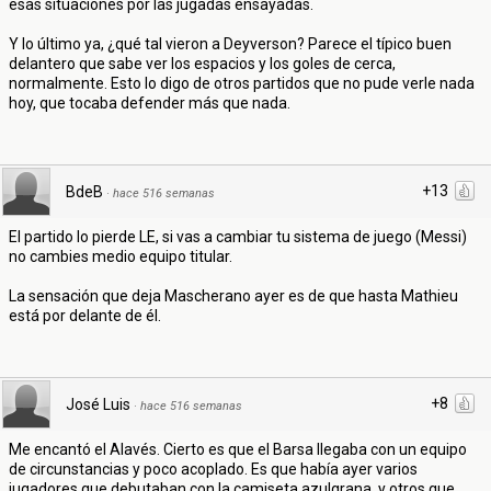
esas situaciones por las jugadas ensayadas.
Y lo último ya, ¿qué tal vieron a Deyverson? Parece el típico buen
delantero que sabe ver los espacios y los goles de cerca,
normalmente. Esto lo digo de otros partidos que no pude verle nada
hoy, que tocaba defender más que nada.
+13
BdeB
·
hace 516 semanas
El partido lo pierde LE, si vas a cambiar tu sistema de juego (Messi)
no cambies medio equipo titular.
La sensación que deja Mascherano ayer es de que hasta Mathieu
está por delante de él.
+8
José Luis
·
hace 516 semanas
Me encantó el Alavés. Cierto es que el Barsa llegaba con un equipo
de circunstancias y poco acoplado. Es que había ayer varios
jugadores que debutaban con la camiseta azulgrana, y otros que