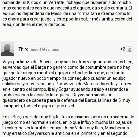
hablar de un Kroos o un Verratti-, fichajes que hubieran sido mucho
más coherentes con lo que necesita el equipo, otro gallo cantaría. El
equipo no dependería de Messi de una forma tan extrema como lo
es ahora para crear juego, y éste podría recibir más arriba, cerca del
área, donde es el mejor de todos.
+2
Third
·
hace 516 semanas
Vaya partidazo del Alaves, muy solido atrás y aguantando muy bien,
es verdad que el Barça no genero como de costumbre pero no hay
que quitar ningun merito al equipo de Pochettino que, con tanto
jugador nuevo en poco tiempo ha conseguido cuadrar un equipo
solidísimo y muy trabajado. Partidazos de Marcos Llorente y Torres
en el centro del campo, Ibai y Edgar ayudando atrás y estirandose
arriba cuando la ocasión lo requeria, Deyverson siendo un
quebradero de cabeza para la defensa del Barça, la linea de 5 muy
compacta, todo el equipo a gran nivel.
En el Barça partido muy flojito, tuvo ocasiones pero no un sistema de
juego como es normal en ellos, en lo que influyo mucho las bajas de
la columna vertebral del equipo. Aleix Vidal muy flojo, Mascherano
muy erratico (Deyverson le anticipa en el primero y en el segundo