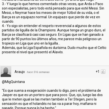
3.- Y luego lo que hemos comentado otras veces, que Arda o Paco
son especialistas, pero todo está pensado para que esté Messi. Sin
Messi, o Neymar hace los meses de mejor fútbol de su vida, o el
Barça es un equipazo normal. Un equipazo que pierde de vez en
cuando.
4.- Yo sigo sin entender el respeto reverencial a algunos de estos
partidos de liguilla de la Champions. Aunque tenga un grupo duro, el
Barça se clasificará casi casi seguro. En Ligas que se han ganado a
partir de 90 puntos los últimos años, me parece más peligroso un
tropiezo en Liga que uno en la liguilla...
Además, que la Liga Española es durísima. Dudo mucho que el Celtic
presente el nivel que presentó el Alavés.
+1
Araujo
·
hace 516 semanas
@MigQuintana
"Es que suena a exageración cuando lo digo, pero el problema de
Jasper es que es un portero que para poco. Que, ojo, luego las dos
que le meten igual se las meten también a Ter Stegen, pero la
sensación es que el holandés no las va a parar hoy, mañana ni
pasado. Porque nunca lo ha hecho."