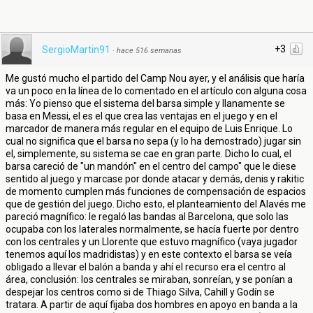
+3
SergioMartin91
·
hace 516 semanas
Me gustó mucho el partido del Camp Nou ayer, y el análisis que haría
va un poco en la línea de lo comentado en el artículo con alguna cosa
más: Yo pienso que el sistema del barsa simple y llanamente se
basa en Messi, el es el que crea las ventajas en el juego y en el
marcador de manera más regular en el equipo de Luis Enrique. Lo
cual no significa que el barsa no sepa (y lo ha demostrado) jugar sin
el, simplemente, su sistema se cae en gran parte. Dicho lo cual, el
barsa careció de "un mandón" en el centro del campo" que le diese
sentido al juego y marcase por donde atacar y demás, denis y rakitic
de momento cumplen más funciones de compensación de espacios
que de gestión del juego. Dicho esto, el planteamiento del Alavés me
pareció magnífico: le regaló las bandas al Barcelona, que solo las
ocupaba con los laterales normalmente, se hacía fuerte por dentro
con los centrales y un Llorente que estuvo magnífico (vaya jugador
tenemos aquí los madridistas) y en este contexto el barsa se veía
obligado a llevar el balón a banda y ahí el recurso era el centro al
área, conclusión: los centrales se miraban, sonreían, y se ponían a
despejar los centros como si de Thiago Silva, Cahill y Godín se
tratara. A partir de aquí fijaba dos hombres en apoyo en banda a la