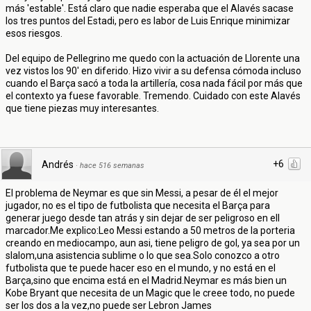
más 'estable'. Está claro que nadie esperaba que el Alavés sacase
los tres puntos del Estadi, pero es labor de Luis Enrique minimizar
esos riesgos.
Del equipo de Pellegrino me quedo con la actuación de Llorente una
vez vistos los 90' en diferido. Hizo vivir a su defensa cómoda incluso
cuando el Barça sacó a toda la artillería, cosa nada fácil por más que
el contexto ya fuese favorable. Tremendo. Cuidado con este Alavés
que tiene piezas muy interesantes.
+6
Andrés
·
hace 516 semanas
El problema de Neymar es que sin Messi, a pesar de él el mejor
jugador, no es el tipo de futbolista que necesita el Barça para
generar juego desde tan atrás y sin dejar de ser peligroso en ell
marcador.Me explico:Leo Messi estando a 50 metros de la porteria
creando en mediocampo, aun asi, tiene peligro de gol, ya sea por un
slalom,una asistencia sublime o lo que sea.Solo conozco a otro
futbolista que te puede hacer eso en el mundo, y no está en el
Barça,sino que encima está en el Madrid.Neymar es más bien un
Kobe Bryant que necesita de un Magic que le creee todo, no puede
ser los dos a la vez,no puede ser Lebron James