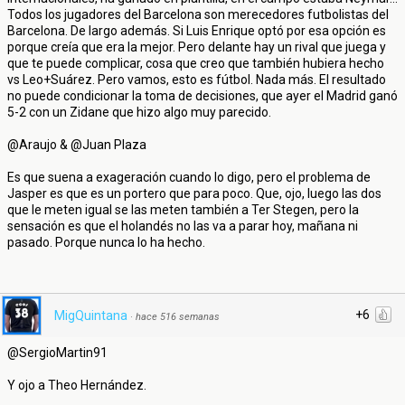
Todos los jugadores del Barcelona son merecedores futbolistas del
Barcelona. De largo además. Si Luis Enrique optó por esa opción es
porque creía que era la mejor. Pero delante hay un rival que juega y
que te puede complicar, cosa que creo que también hubiera hecho
vs Leo+Suárez. Pero vamos, esto es fútbol. Nada más. El resultado
no puede condicionar la toma de decisiones, que ayer el Madrid ganó
5-2 con un Zidane que hizo algo muy parecido.
@Araujo & @Juan Plaza
Es que suena a exageración cuando lo digo, pero el problema de
Jasper es que es un portero que para poco. Que, ojo, luego las dos
que le meten igual se las meten también a Ter Stegen, pero la
sensación es que el holandés no las va a parar hoy, mañana ni
pasado. Porque nunca lo ha hecho.
+6
MigQuintana
·
hace 516 semanas
@SergioMartin91
Y ojo a Theo Hernández.