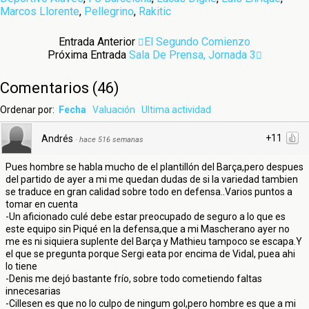
Marcos Llorente
,
Pellegrino
,
Rakitic
Entrada Anterior
El Segundo Comienzo
Próxima Entrada
Sala De Prensa, Jornada 3
Comentarios
(
46
)
Ordenar por:
Fecha
Valuación
Ultima actividad
+11
Andrés
·
hace 516 semanas
Pues hombre se habla mucho de el plantillón del Barça,pero despues
del partido de ayer a mi me quedan dudas de si la variedad tambien
se traduce en gran calidad sobre todo en defensa..Varios puntos a
tomar en cuenta
-Un aficionado culé debe estar preocupado de seguro a lo que es
este equipo sin Piqué en la defensa,que a mi Mascherano ayer no
me es ni siquiera suplente del Barça y Mathieu tampoco se escapa.Y
el que se pregunta porque Sergi eata por encima de Vidal, puea ahi
lo tiene
-Denis me dejó bastante frío, sobre todo cometiendo faltas
innecesarias
-Cillesen es que no lo culpo de ningum gol,pero hombre es que a mi