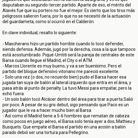
disputaban su segundo-tercer partido. Aparte de eso, el mérito del
Alavés fue que su portero no fue el mejor. Es cierto que los tiros más
peligrosos salieron fuera; por lo que no se necesitó de la actuación
del guardameta, como sí ocurrió en el Calderón.
En clave individual, resalto lo siguiente:
- Mascherano hizo un partido horrible cuando lo tocó defender,
siendo defensa. Además, jugó por la derecha, cosa a la que tampoco
está acostumbrado. Piqué-Umtiti será la pareja de centrales de este
Barsa cuando llegue el Madrid, el City o el ATM.
- Marcos Llorente es muy bueno, y va a ser buenísimo. Pero el
partido del bloque defensivo vitoriano me pareció excelente.
- Solo una vez (o dos, no recuerdo bien) pudo el Barsa hacer esa
jugada tan suya de balón al lateral izquierdo que entra en el área, y
pasa atrás al punto de penalty. La tuvo Messi para empatar, pero la
echó fuera.
- Un solo balón tocó Alcácer dentro del área para tirar a puerta.Salió
por poco. A pesar de su gris debut, sigo pensando que Paco es un
jugador que le va a hacer mucho bien al Barsa.
- Así como el Madrid tiene a 5-6 hombres que rematan de cabeza
como pocos en juego aéreo, el Barsa solo tenía ayer a dos; Mathieu y
Busquets. Que empate el Barsa el partido en una acción a balón
parado debió ser una tortura para Pellegrino.