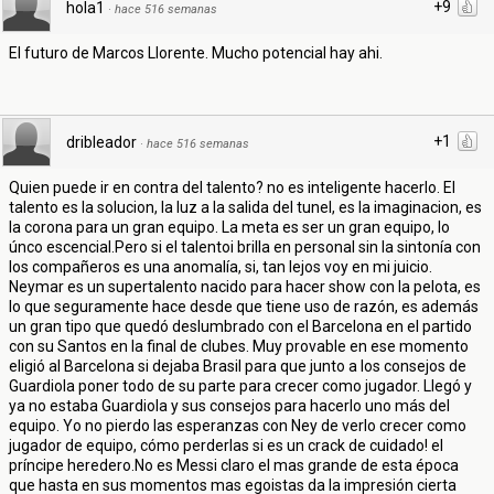
+9
hola1
·
hace 516 semanas
El futuro de Marcos Llorente. Mucho potencial hay ahi.
+1
dribleador
·
hace 516 semanas
Quien puede ir en contra del talento? no es inteligente hacerlo. El
talento es la solucion, la luz a la salida del tunel, es la imaginacion, es
la corona para un gran equipo. La meta es ser un gran equipo, lo
únco escencial.Pero si el talentoi brilla en personal sin la sintonía con
los compañeros es una anomalía, si, tan lejos voy en mi juicio.
Neymar es un supertalento nacido para hacer show con la pelota, es
lo que seguramente hace desde que tiene uso de razón, es además
un gran tipo que quedó deslumbrado con el Barcelona en el partido
con su Santos en la final de clubes. Muy provable en ese momento
eligió al Barcelona si dejaba Brasil para que junto a los consejos de
Guardiola poner todo de su parte para crecer como jugador. Llegó y
ya no estaba Guardiola y sus consejos para hacerlo uno más del
equipo. Yo no pierdo las esperanzas con Ney de verlo crecer como
jugador de equipo, cómo perderlas si es un crack de cuidado! el
príncipe heredero.No es Messi claro el mas grande de esta época
que hasta en sus momentos mas egoistas da la impresión cierta