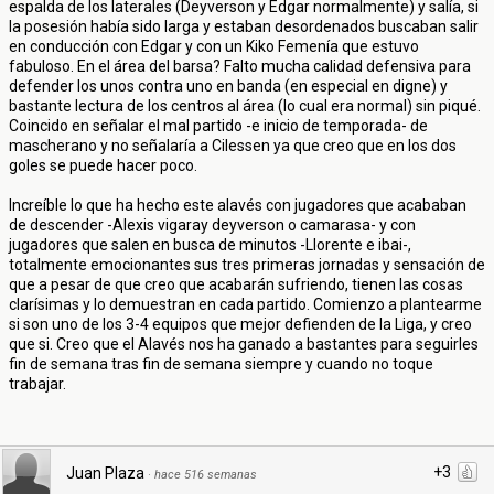
espalda de los laterales (Deyverson y Edgar normalmente) y salía, si
la posesión había sido larga y estaban desordenados buscaban salir
en conducción con Edgar y con un Kiko Femenía que estuvo
fabuloso. En el área del barsa? Falto mucha calidad defensiva para
defender los unos contra uno en banda (en especial en digne) y
bastante lectura de los centros al área (lo cual era normal) sin piqué.
Coincido en señalar el mal partido -e inicio de temporada- de
mascherano y no señalaría a Cilessen ya que creo que en los dos
goles se puede hacer poco.
Increíble lo que ha hecho este alavés con jugadores que acababan
de descender -Alexis vigaray deyverson o camarasa- y con
jugadores que salen en busca de minutos -Llorente e ibai-,
totalmente emocionantes sus tres primeras jornadas y sensación de
que a pesar de que creo que acabarán sufriendo, tienen las cosas
clarísimas y lo demuestran en cada partido. Comienzo a plantearme
si son uno de los 3-4 equipos que mejor defienden de la Liga, y creo
que si. Creo que el Alavés nos ha ganado a bastantes para seguirles
fin de semana tras fin de semana siempre y cuando no toque
trabajar.
+3
Juan Plaza
·
hace 516 semanas