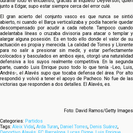
durante todo el encuentro, gracias al inquieto Deyverson, quien
junto a Edgar, supo estar siempre cerca del error culé.
El gran acierto del conjunto vasco es que nunca se sintió
abierto, ni cuando el Barça verticalizaba y podía hacerle quedar
descompensado por acudir a cada rebote. Tampoco cuando
adelantaba líneas o cruzaba divisoria para atacar o templar y
alargar alguna posesión. Es en todo ello donde el valor de su
actuación es propia y merecida. La calidad de Torres y Llorente
para no salir a presionar sin medir, y estar perfectamente
colocados y basculados en ambos ejes, otorgó una naturalidad
defensiva a los suyos realmente competitiva. En la segunda
parte, cuando Luis Enrique puso todo lo que tenía -Leo, Luis,
Andrés-, el Alavés supo que tocaba defensa del área. Por alto
respondió y volvió a tener el apoyo de Pacheco. No fue de las
victorias que responden a dos detalles. El Alavés, es.
Foto: David Ramos/Getty Images
Categories:
Partidos
Tags:
Aleix Vidal
,
Arda Turan
,
Daniel Torres
,
Denis Suárez
,
Deportivo Alavés
,
FC Barcelona
,
Lucas Digne
,
Luis Enrique
,