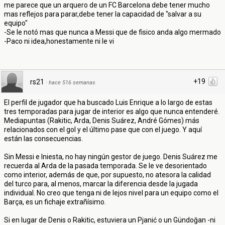
me parece que un arquero de un FC Barcelona debe tener mucho
mas reflejos para parar,debe tener la capacidad de "salvar a su
equipo"
-Se le notó mas que nunca a Messi que de fisico anda algo mermado
-Paco ni idea,honestamente ni le vi
+19
rs21
·
hace 516 semanas
El perfil de jugador que ha buscado Luis Enrique a lo largo de estas
tres temporadas para jugar de interior es algo que nunca entenderé.
Mediapuntas (Rakitic, Arda, Denis Suárez, André Gómes) más
relacionados con el gol y el último pase que con el juego. Y aquí
están las consecuencias.
Sin Messi e Iniesta, no hay ningún gestor de juego. Denis Suárez me
recuerda al Arda de la pasada temporada. Se le ve desorientado
como interior, además de que, por supuesto, no atesora la calidad
del turco para, al menos, marcar la diferencia desde la jugada
individual. No creo que tenga ni de lejos nivel para un equipo como el
Barça, es un fichaje extrañísimo.
Si en lugar de Denis o Rakitic, estuviera un Pjanić o un Gündoğan -ni