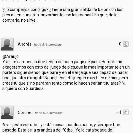
¿Lo compensa con algo? ¿Tiene una gran salida de balón con los
pies o tiene un gran lanzamiento con las manos? Es que, de lo
contrario, no sirve.
0
Andrés
·
hace 516 semanas
@Araujo
Y a ti te compensa que tenga un buen juego de pies? Hombre no
exageremos con esto del juego de pies,que lo mas importante en un
portero sigue siendo que pare y en el Barça,que sea capaz de hacer
uno que otro milagrito.Neuer,Leno etc juegan muy bien de pies,pero
crees tu que si no pararan tanto como lo hacen serian titulares? Ni
siquiera con Guardiola
+1
Coronel
·
hace 516 semanas
A ver, esto es futbol y estás cosas pueden pasar, y siempre han
pasado. Esta es la grandeza del fútbol. Yo lo catalogaría de