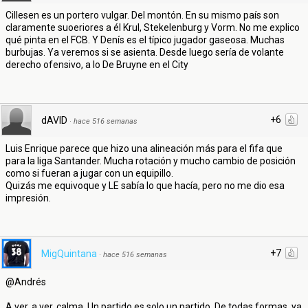
Cillesen es un portero vulgar. Del montón. En su mismo país son
claramente suoeriores a él Krul, Stekelenburg y Vorm. No me explico
qué pinta en el FCB. Y Denís es el típico jugador gaseosa. Muchas
burbujas. Ya veremos si se asienta. Desde luego sería de volante
derecho ofensivo, a lo De Bruyne en el City
+6
dAVID
·
hace 516 semanas
Luis Enrique parece que hizo una alineación más para el fifa que
para la liga Santander. Mucha rotación y mucho cambio de posición
como si fueran a jugar con un equipillo.
Quizás me equivoque y LE sabía lo que hacía, pero no me dio esa
impresión.
+7
MigQuintana
·
hace 516 semanas
@Andrés
A ver, a ver, calma. Un partido es solo un partido. De todas formas, ya