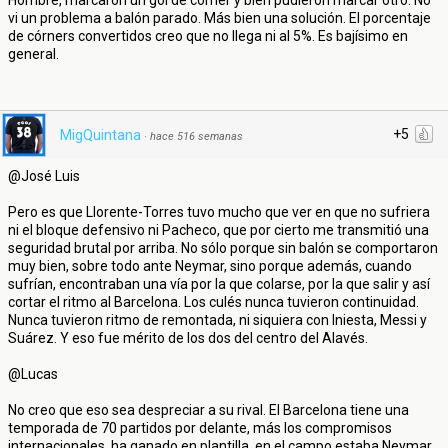
Hombre, marcaron un gol de córner y bien pudieron marcar otro. No
vi un problema a balón parado. Más bien una solución. El porcentaje
de córners convertidos creo que no llega ni al 5%. Es bajísimo en
general.
+5
MigQuintana
·
hace 516 semanas
@José Luis
Pero es que Llorente-Torres tuvo mucho que ver en que no sufriera
ni el bloque defensivo ni Pacheco, que por cierto me transmitió una
seguridad brutal por arriba. No sólo porque sin balón se comportaron
muy bien, sobre todo ante Neymar, sino porque además, cuando
sufrían, encontraban una vía por la que colarse, por la que salir y así
cortar el ritmo al Barcelona. Los culés nunca tuvieron continuidad.
Nunca tuvieron ritmo de remontada, ni siquiera con Iniesta, Messi y
Suárez. Y eso fue mérito de los dos del centro del Alavés.
@Lucas
No creo que eso sea despreciar a su rival. El Barcelona tiene una
temporada de 70 partidos por delante, más los compromisos
internacionales, ha ganado en plantilla, en el campo estaba Neymar...