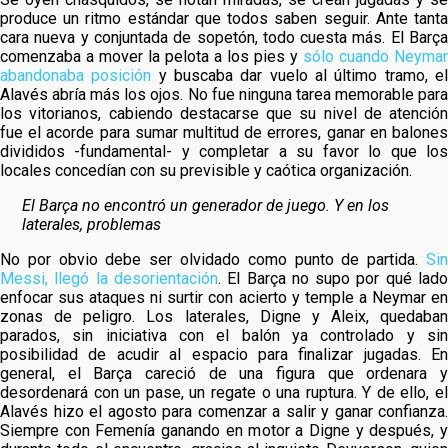
produce un ritmo estándar que todos saben seguir. Ante tanta
cara nueva y conjuntada de sopetón, todo cuesta más. El Barça
comenzaba a mover la pelota a los pies y
sólo cuando Neymar
abandonaba posición
y buscaba dar vuelo al último tramo, e
Alavés abría más los ojos. No fue ninguna tarea memorable para
los vitorianos, cabiendo destacarse que su nivel de atención
fue el acorde para sumar multitud de errores, ganar en balones
divididos -fundamental- y completar a su favor lo que los
locales concedían con su previsible y caótica organización.
El Barça no encontró un generador de juego. Y en los
laterales, problemas
No por obvio debe ser olvidado como punto de partida.
Sin
Messi, llegó la desorientación
. El Barça no supo por qué lad
enfocar sus ataques ni surtir con acierto y temple a Neymar en
zonas de peligro. Los laterales, Digne y Aleix, quedaban
parados, sin iniciativa con el balón ya controlado y sin
posibilidad de acudir al espacio para finalizar jugadas. En
general, el Barça careció de una figura que ordenara y
desordenará con un pase, un regate o una ruptura. Y de ello, el
Alavés hizo el agosto para comenzar a salir y ganar confianza.
Siempre con Femenía ganando en motor a Digne y después, y