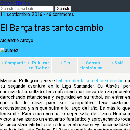
Ecos del Balón
11 septiembre, 2016 • 46 comments
El Barça tras tanto cambio
Alejandro Arroyo
Compartir
Publicar
Pin
Correo
SMS
en Twitter
electrónico
Mauricio Pellegrino parece
haber entrado con el pie derecho
e
su segunda aventura en la Liga Santander. Su Alavés, por
encima del resultado, ha conformado un inicio de campeonato
derrochando intenciones y seguridad en su fútbol, sin entrar
e
que ello le sirva para ser competitivo bajo cualquier
circunstancia y sin que sufra a lo largo del año. Es más lo que
transmite. Para quien aún no lo sepa, salió del Camp Nou con
victoria, realizando un encuentro fantástico y aprovechando toda
la circunstancialidad que rodeó la alineación -y funcionalidad-