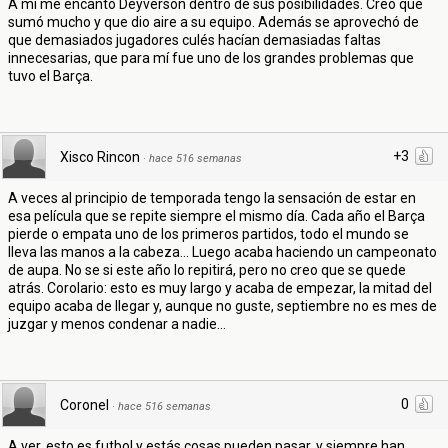
A mí me encantó Deyverson dentro de sus posibilidades. Creo que
sumó mucho y que dio aire a su equipo. Además se aprovechó de
que demasiados jugadores culés hacían demasiadas faltas
innecesarias, que para mí fue uno de los grandes problemas que
tuvo el Barça.
+3
Xisco Rincon
·
hace 516 semanas
A veces al principio de temporada tengo la sensación de estar en
esa película que se repite siempre el mismo día. Cada año el Barça
pierde o empata uno de los primeros partidos, todo el mundo se
lleva las manos a la cabeza... Luego acaba haciendo un campeonato
de aupa. No se si este año lo repitirá, pero no creo que se quede
atrás. Corolario: esto es muy largo y acaba de empezar, la mitad del
equipo acaba de llegar y, aunque no guste, septiembre no es mes de
juzgar y menos condenar a nadie...
0
Coronel
·
hace 516 semanas
A ver, esto es futbol y estás cosas pueden pasar, y siempre han