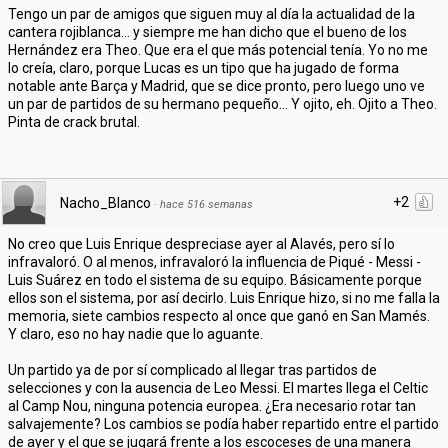
Tengo un par de amigos que siguen muy al día la actualidad de la
cantera rojiblanca... y siempre me han dicho que el bueno de los
Hernández era Theo. Que era el que más potencial tenía. Yo no me
lo creía, claro, porque Lucas es un tipo que ha jugado de forma
notable ante Barça y Madrid, que se dice pronto, pero luego uno ve
un par de partidos de su hermano pequeño... Y ojito, eh. Ojito a Theo.
Pinta de crack brutal.
+2
Nacho_Blanco
·
hace 516 semanas
No creo que Luis Enrique despreciase ayer al Alavés, pero sí lo
infravaloró. O al menos, infravaloró la influencia de Piqué - Messi -
Luis Suárez en todo el sistema de su equipo. Básicamente porque
ellos son el sistema, por así decirlo. Luis Enrique hizo, si no me falla la
memoria, siete cambios respecto al once que ganó en San Mamés.
Y claro, eso no hay nadie que lo aguante.
Un partido ya de por sí complicado al llegar tras partidos de
selecciones y con la ausencia de Leo Messi. El martes llega el Celtic
al Camp Nou, ninguna potencia europea. ¿Era necesario rotar tan
salvajemente? Los cambios se podía haber repartido entre el partido
de ayer y el que se jugará frente a los escoceses de una manera