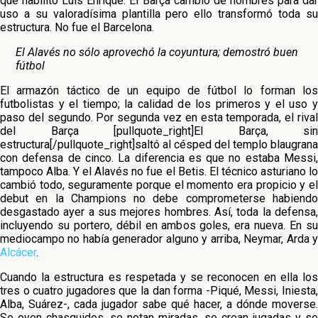
que habilitó Luis Enrique. El Barça cambió de nombres para dar
uso a su valoradísima plantilla pero ello transformó toda su
estructura. No fue el Barcelona.
El Alavés no sólo aprovechó la coyuntura; demostró buen
fútbol
El armazón táctico de un equipo de fútbol lo forman los
futbolistas y el tiempo; la calidad de los primeros y el uso y
paso del segundo. Por segunda vez en esta temporada, el rival
del Barça [pullquote_right]El Barça, sin
estructura[/pullquote_right]saltó al césped del templo blaugrana
con defensa de cinco. La diferencia es que no estaba Messi,
tampoco Alba. Y el Alavés no fue el Betis. El técnico asturiano lo
cambió todo, seguramente porque el momento era propicio y el
debut en la Champions no debe comprometerse habiendo
desgastado ayer a sus mejores hombres. Así, toda la defensa,
incluyendo su portero, débil en ambos goles, era nueva. En su
mediocampo no había generador alguno y arriba, Neymar, Arda y
Alcácer
.
Cuando la estructura es respetada y se reconocen en ella los
tres o cuatro jugadores que la dan forma -Piqué, Messi, Iniesta,
Alba, Suárez-, cada jugador sabe qué hacer, a dónde moverse.
Se oyen chasquidos, se notan miradas, se crean jugadas y se