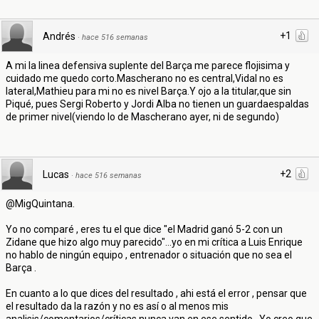
+1
Andrés
·
hace 516 semanas
A mi la linea defensiva suplente del Barça me parece flojisima y
cuidado me quedo corto.Mascherano no es central,Vidal no es
lateral,Mathieu para mi no es nivel Barça.Y ojo a la titular,que sin
Piqué, pues Sergi Roberto y Jordi Alba no tienen un guardaespaldas
de primer nivel(viendo lo de Mascherano ayer, ni de segundo)
+2
Lucas
·
hace 516 semanas
@MigQuintana.
Yo no comparé , eres tu el que dice "el Madrid ganó 5-2 con un
Zidane que hizo algo muy parecido"...yo en mi crítica a Luis Enrique
no hablo de ningún equipo , entrenador o situación que no sea el
Barça .
En cuanto a lo que dices del resultado , ahi está el error , pensar que
el resultado da la razón y no es así o al menos mis