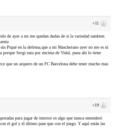
+11
tido de ayer a mi me quedan dudas de si la variedad tambien
uenta
o sin Piqué en la defensa,que a mi Mascherano ayer no me es ni
a porque Sergi eata por encima de Vidal, puea ahi lo tiene
rece que un arquero de un FC Barcelona debe tener mucho mas
+19
mporadas para jugar de interior es algo que nunca entenderé.
n el gol y el último pase que con el juego. Y aquí están las