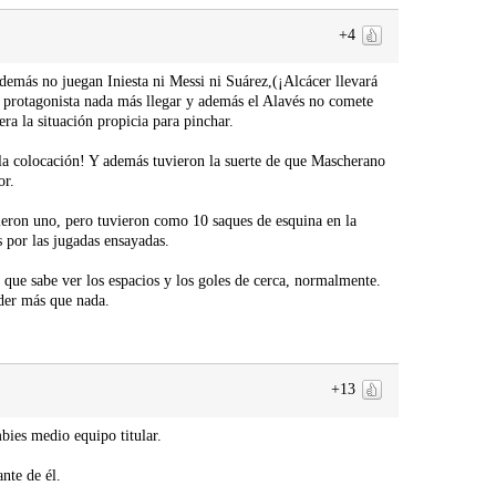
+4
además no juegan Iniesta ni Messi ni Suárez,(¡Alcácer llevará
 protagonista nada más llegar y además el Alavés no comete
era la situación propicia para pinchar.
 la colocación! Y además tuvieron la suerte de que Mascherano
or.
tieron uno, pero tuvieron como 10 saques de esquina en la
s por las jugadas ensayadas.
 que sabe ver los espacios y los goles de cerca, normalmente.
nder más que nada.
+13
bies medio equipo titular.
nte de él.