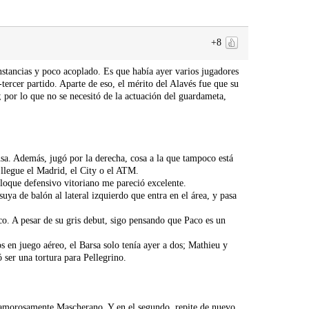
+8
nstancias y poco acoplado. Es que había ayer varios jugadores
ercer partido. Aparte de eso, el mérito del Alavés fue que su
a; por lo que no se necesitó de la actuación del guardameta,
sa. Además, jugó por la derecha, cosa a la que tampoco está
 llegue el Madrid, el City o el ATM.
loque defensivo vitoriano me pareció excelente.
uya de balón al lateral izquierdo que entra en el área, y pasa
oco. A pesar de su gris debut, sigo pensando que Paco es un
en juego aéreo, el Barsa solo tenía ayer a dos; Mathieu y
 ser una tortura para Pellegrino.
 clamorosamente Mascherano. Y en el segundo, repite de nuevo