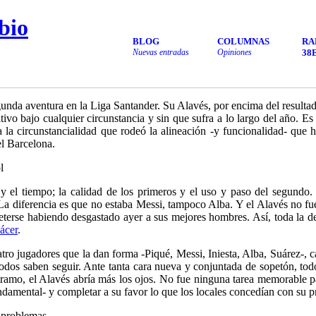
bio
BLOG
COLUMNAS
RA
Nuevas entradas
Opiniones
38
unda aventura en la Liga Santander. Su Alavés, por encima del result
itivo bajo cualquier circunstancia y sin que sufra a lo largo del año. 
a la circunstancialidad que rodeó la alineación -y funcionalidad- que
el Barcelona.
l
 y el tiempo; la calidad de los primeros y el uso y paso del segundo
La diferencia es que no estaba Messi, tampoco Alba. Y el Alavés no fue
rse habiendo desgastado ayer a sus mejores hombres. Así, toda la def
ácer
.
uatro jugadores que la dan forma -Piqué, Messi, Iniesta, Alba, Suárez-
todos saben seguir. Ante tanta cara nueva y conjuntada de sopetón, to
ramo, el Alavés abría más los ojos. No fue ninguna tarea memorable par
ndamental- y completar a su favor lo que los locales concedían con su pr
, problemas