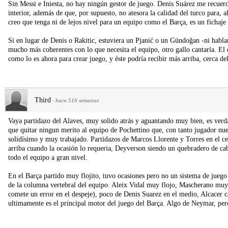
Sin Messi e Iniesta, no hay ningún gestor de juego. Denis Suárez me recuer
interior, además de que, por supuesto, no atesora la calidad del turco para, 
creo que tenga ni de lejos nivel para un equipo como el Barça, es un fichaje
Si en lugar de Denis o Rakitic, estuviera un Pjanić o un Gündoğan -ni hablar
mucho más coherentes con lo que necesita el equipo, otro gallo cantaría. E
como lo es ahora para crear juego, y éste podría recibir más arriba, cerca de
Third
·
hace 516 semanas
Vaya partidazo del Alaves, muy solido atrás y aguantando muy bien, es ver
que quitar ningun merito al equipo de Pochettino que, con tanto jugador n
solidísimo y muy trabajado. Partidazos de Marcos Llorente y Torres en el c
arriba cuando la ocasión lo requeria, Deyverson siendo un quebradero de cab
todo el equipo a gran nivel.
En el Barça partido muy flojito, tuvo ocasiones pero no un sistema de juego
de la columna vertebral del equipo. Aleix Vidal muy flojo, Mascherano muy 
comete un error en el despeje), poco de Denis Suarez en el medio, Alcacer ca
ultimamente es el principal motor del juego del Barça. Algo de Neymar, per