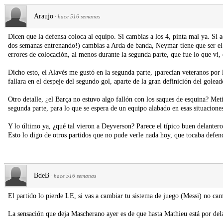
Araujo
·
hace 516 semanas
Dicen que la defensa coloca al equipo. Si cambias a los 4, pinta mal ya. Si 
dos semanas entrenando!) cambias a Arda de banda, Neymar tiene que ser el
errores de colocación, al menos durante la segunda parte, que fue lo que vi, 
Dicho esto, el Alavés me gustó en la segunda parte, ¡parecían veteranos por
fallara en el despeje del segundo gol, aparte de la gran definición del golead
Otro detalle, ¿el Barça no estuvo algo fallón con los saques de esquina? Me
segunda parte, para lo que se espera de un equipo alabado en esas situacione
Y lo último ya, ¿qué tal vieron a Deyverson? Parece el típico buen delantero
Esto lo digo de otros partidos que no pude verle nada hoy, que tocaba defe
BdeB
·
hace 516 semanas
El partido lo pierde LE, si vas a cambiar tu sistema de juego (Messi) no cam
La sensación que deja Mascherano ayer es de que hasta Mathieu está por dela