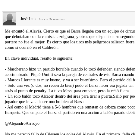
José Luis
·
hace 516 semanas
Me encantó el Alavés. Cierto es que el Barsa llegaba con un equipo de circu
que debutaban con la camiseta azulgrana, y otros que disputaban su segundo-t
portero no fue el mejor. Es cierto que los tiros más peligrosos salieron fuer
como sí ocurrió en el Calderón.
En clave individual, resalto lo siguiente:
- Mascherano hizo un partido horrible cuando lo tocó defender, siendo defen
acostumbrado. Piqué-Umtiti será la pareja de centrales de este Barsa cuando
- Marcos Llorente es muy bueno, y va a ser buenísimo. Pero el partido del b
- Solo una vez (o dos, no recuerdo bien) pudo el Barsa hacer esa jugada tan s
atrás al punto de penalty. La tuvo Messi para empatar, pero la echó fuera.
- Un solo balón tocó Alcácer dentro del área para tirar a puerta.Salió por p
jugador que le va a hacer mucho bien al Barsa.
- Así como el Madrid tiene a 5-6 hombres que rematan de cabeza como pocos 
Busquets. Que empate el Barsa el partido en una acción a balón parado debió
@AlejandroArrroyo
No me pareció fallo de Cilessen los goles del Alavés. En el primero, falla