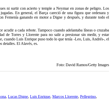
ues ni surtir con acierto y temple a Neymar en zonas de peligro. Los
ar jugadas. En general, el Barça careció de una figura que ordenara y
e con Femenía ganando en motor a Digne y después, y durante todo el
por acudir a cada rebote. Tampoco cuando adelantaba líneas o cruzaba
ad de Torres y Llorente para no salir a presionar sin medir, y estar
e, cuando Luis Enrique puso todo lo que tenía -Leo, Luis, Andrés-, el
 detalles. El Alavés, es.
Foto: David Ramos/Getty Images
lona
,
Lucas Digne
,
Luis Enrique
,
Marcos Llorente
,
Pellegrino
,