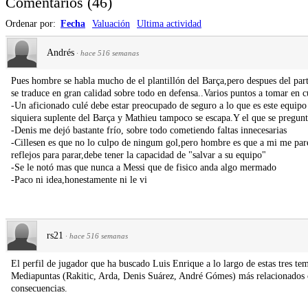
Comentarios
(
46
)
Ordenar por:
Fecha
Valuación
Ultima actividad
Andrés
·
hace 516 semanas
Pues hombre se habla mucho de el plantillón del Barça,pero despues del par
se traduce en gran calidad sobre todo en defensa..Varios puntos a tomar en c
-Un aficionado culé debe estar preocupado de seguro a lo que es este equip
siquiera suplente del Barça y Mathieu tampoco se escapa.Y el que se pregunt
-Denis me dejó bastante frío, sobre todo cometiendo faltas innecesarias
-Cillesen es que no lo culpo de ningum gol,pero hombre es que a mi me pa
reflejos para parar,debe tener la capacidad de "salvar a su equipo"
-Se le notó mas que nunca a Messi que de fisico anda algo mermado
-Paco ni idea,honestamente ni le vi
rs21
·
hace 516 semanas
El perfil de jugador que ha buscado Luis Enrique a lo largo de estas tres te
Mediapuntas (Rakitic, Arda, Denis Suárez, André Gómes) más relacionados co
consecuencias.