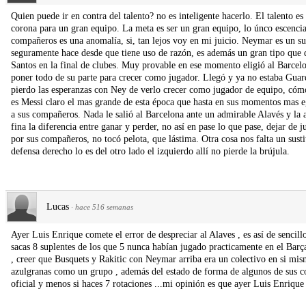
Quien puede ir en contra del talento? no es inteligente hacerlo. El talento es l
corona para un gran equipo. La meta es ser un gran equipo, lo únco escencial.P
compañeros es una anomalía, si, tan lejos voy en mi juicio. Neymar es un su
seguramente hace desde que tiene uso de razón, es además un gran tipo que 
Santos en la final de clubes. Muy provable en ese momento eligió al Barcelo
poner todo de su parte para crecer como jugador. Llegó y ya no estaba Guar
pierdo las esperanzas con Ney de verlo crecer como jugador de equipo, cómo
es Messi claro el mas grande de esta época que hasta en sus momentos mas eg
a sus compañeros. Nada le salió al Barcelona ante un admirable Alavés y la 
fina la diferencia entre ganar y perder, no así en pase lo que pase, dejar 
por sus compañeros, no tocó pelota, que lástima. Otra cosa nos falta un sust
defensa derecho lo es del otro lado el izquierdo allí no pierde la brújula.
Lucas
·
hace 516 semanas
Ayer Luis Enrique comete el error de despreciar al Alaves , es así de sencill
sacas 8 suplentes de los que 5 nunca habían jugado practicamente en el Barça
, creer que Busquets y Rakitic con Neymar arriba era un colectivo en si mism
azulgranas como un grupo , además del estado de forma de algunos de sus co
oficial y menos si haces 7 rotaciones ...mi opinión es que ayer Luis Enrique 