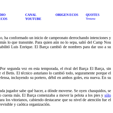
DIO
CANAL
ORIGEN ECOS
QUOTES
ECOS
YOUTUBE
Ventana
ado, ha conformado un inicio de campeonato derrochando intenciones y
Es más lo que transmite. Para quien aún no lo sepa, salió del Camp Nou
 habilitó Luis Enrique. El Barça cambió de nombres para dar uso a su
. Por segunda vez en esta temporada, el rival del Barça
El Barça, sin
 el Betis. El técnico asturiano lo cambió todo, seguramente porque el
ensa, incluyendo su portero, débil en ambos goles, era nueva. En su
, cada jugador sabe qué hacer, a dónde moverse. Se oyen chasquidos, se
do cuesta más. El Barça comenzaba a mover la pelota a los pies y
sólo
a los vitorianos, cabiendo destacarse que su nivel de atención fue el
evisible y caótica organización.