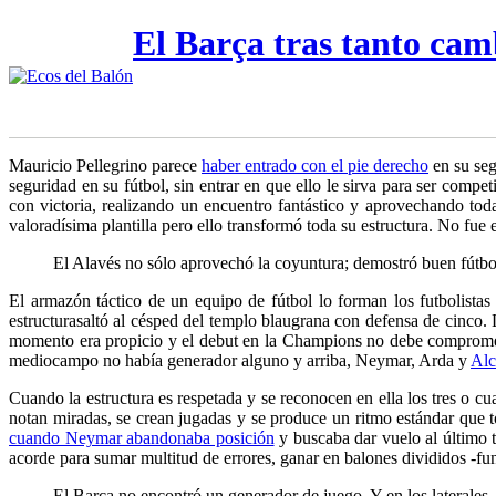
El Barça tras tanto cam
Mauricio Pellegrino parece
haber entrado con el pie derecho
en su seg
seguridad en su fútbol, sin entrar
en que ello le sirva para ser compet
con victoria, realizando un encuentro fantástico y aprovechando tod
valoradísima plantilla pero ello transformó toda su estructura. No fue 
El Alavés no sólo aprovechó la coyuntura; demostró buen fútbo
El armazón táctico de un equipo de fútbol lo forman los futbolistas
estructura
saltó al césped del templo blaugrana con defensa de cinco. 
momento era propicio y el debut en la Champions no debe compromete
mediocampo no había generador alguno y arriba, Neymar, Arda y
Alc
Cuando la estructura es respetada y se reconocen en ella los tres o c
notan miradas, se crean jugadas y se produce un ritmo estándar que 
cuando Neymar abandonaba posición
y buscaba dar vuelo al último t
acorde para sumar multitud de errores, ganar en balones divididos -fu
El Barça no encontró un generador de juego. Y en los laterales