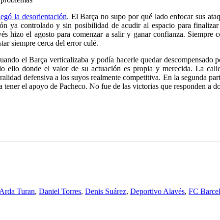
legó la desorientación
. El Barça no supo por qué lado enfocar sus ataq
lón ya controlado y sin posibilidad de acudir al espacio para finaliz
avés hizo el agosto para comenzar a salir y ganar confianza. Siempr
tar siempre cerca del error culé.
ni cuando el Barça verticalizaba y podía hacerle quedar descompensado 
do ello donde el valor de su actuación es propia y merecida. La calid
alidad defensiva a los suyos realmente competitiva. En la segunda part
 tener el apoyo de Pacheco. No fue de las victorias que responden a dos
Arda Turan
,
Daniel Torres
,
Denis Suárez
,
Deportivo Alavés
,
FC Barce