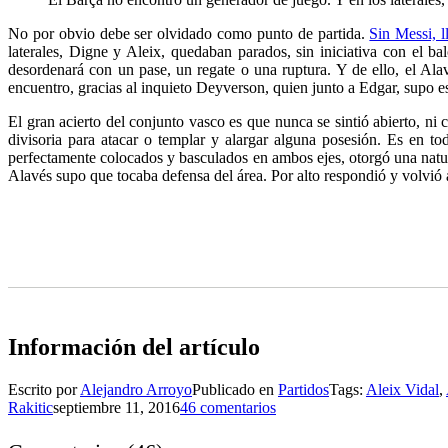
No por obvio debe ser olvidado como punto de partida.
Sin Messi, l
laterales, Digne y Aleix, quedaban parados, sin iniciativa con el ba
desordenará con un pase, un regate o una ruptura. Y de ello, el Al
encuentro, gracias al inquieto Deyverson, quien junto a Edgar, supo es
El gran acierto del conjunto vasco es que nunca se sintió abierto, 
divisoria para atacar o templar y alargar alguna posesión. Es en to
perfectamente colocados y basculados en ambos ejes, otorgó una natur
Alavés supo que tocaba defensa del área. Por alto respondió y volvió a
Información del artículo
Escrito por
Alejandro Arroyo
Publicado en
Partidos
Tags:
Aleix Vidal
,
Rakitic
septiembre 11, 2016
46 comentarios