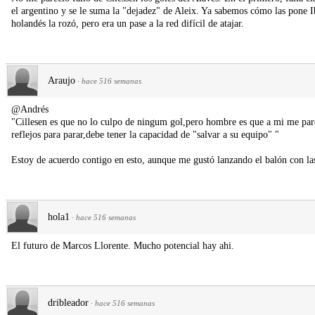
el argentino y se le suma la "dejadez" de Aleix. Ya sabemos cómo las pone Ib
holandés la rozó, pero era un pase a la red difícil de atajar.
Araujo
·
hace 516 semanas
@Andrés
"Cillesen es que no lo culpo de ningum gol,pero hombre es que a mi me pa
reflejos para parar,debe tener la capacidad de "salvar a su equipo" "
Estoy de acuerdo contigo en esto, aunque me gustó lanzando el balón con la
hola1
·
hace 516 semanas
El futuro de Marcos Llorente. Mucho potencial hay ahi.
dribleador
·
hace 516 semanas