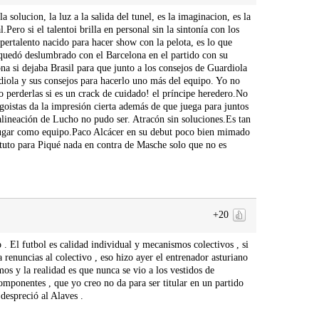
a solucion, la luz a la salida del tunel, es la imaginacion, es la
ero si el talentoi brilla en personal sin la sintonía con los
pertalento nacido para hacer show con la pelota, es lo que
quedó deslumbrado con el Barcelona en el partido con su
na si dejaba Brasil para que junto a los consejos de Guardiola
diola y sus consejos para hacerlo uno más del equipo. Yo no
 perderlas si es un crack de cuidado! el príncipe heredero.No
oistas da la impresión cierta además de que juega para juntos
alineación de Lucho no pudo ser. Atracón sin soluciones.Es tan
de jugar como equipo.Paco Alcácer en su debut poco bien mimado
ituto para Piqué nada en contra de Masche solo que no es
+20
o . El futbol es calidad individual y mecanismos colectivos , si
 renuncias al colectivo , eso hizo ayer el entrenador asturiano
os y la realidad es que nunca se vio a los vestidos de
mponentes , que yo creo no da para ser titular en un partido
despreció al Alaves .