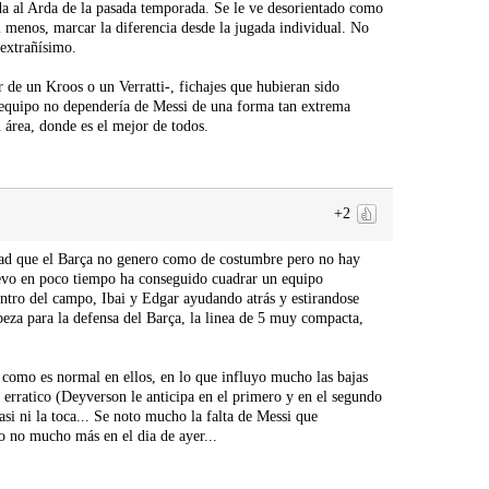
da al Arda de la pasada temporada. Se le ve desorientado como
al menos, marcar la diferencia desde la jugada individual. No
 extrañísimo.
 de un Kroos o un Verratti-, fichajes que hubieran sido
l equipo no dependería de Messi de una forma tan extrema
l área, donde es el mejor de todos.
+2
dad que el Barça no genero como de costumbre pero no hay
uevo en poco tiempo ha conseguido cuadrar un equipo
entro del campo, Ibai y Edgar ayudando atrás y estirandose
eza para la defensa del Barça, la linea de 5 muy compacta,
 como es normal en ellos, en lo que influyo mucho las bajas
erratico (Deyverson le anticipa en el primero y en el segundo
si ni la toca... Se noto mucho la falta de Messi que
o no mucho más en el dia de ayer...