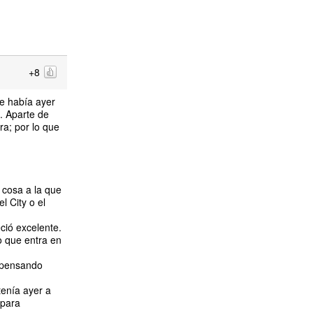
+8
ue había ayer
. Aparte de
ra; por lo que
 cosa a la que
l City o el
ció excelente.
o que entra en
o pensando
tenía ayer a
 para