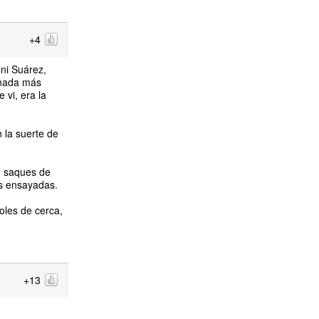
+4
 ni Suárez,
 nada más
 vi, era la
 la suerte de
0 saques de
as ensayadas.
oles de cerca,
.
+13