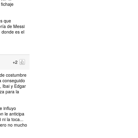
 fichaje
es que
ería de Messi
, donde es el
+2
 de costumbre
ha conseguido
, Ibai y Edgar
za para la
e influyo
n le anticipa
ni la toca...
 pero no mucho