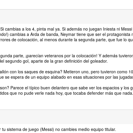
Si cambias a los 4, pinta mal ya. Si además no juegan Iniesta ni Messi
ndo!) cambias a Arda de banda, Neymar tiene que ser el protagonista
rores de colocación, al menos durante la segunda parte, que fue lo que
egunda parte, ¡parecían veteranos por la colocación! Y además tuvieron
el segundo gol, aparte de la gran definición del goleador.
 fallón con los saques de esquina? Metieron uno, pero tuvieron como 1
que se espera de un equipo alabado en esas situaciones por las jugad
rson? Parece el típico buen delantero que sabe ver los espacios y los g
rtidos que no pude verle nada hoy, que tocaba defender más que nada
ar tu sistema de juego (Messi) no cambies medio equipo titular.