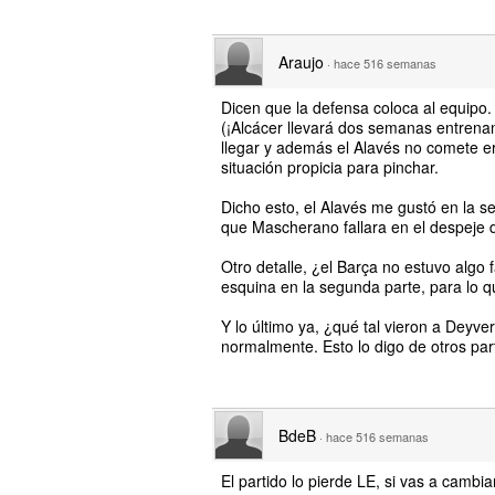
Araujo
·
hace 516 semanas
Dicen que la defensa coloca al equipo. 
(¡Alcácer llevará dos semanas entrena
llegar y además el Alavés no comete er
situación propicia para pinchar.
Dicho esto, el Alavés me gustó en la s
que Mascherano fallara en el despeje d
Otro detalle, ¿el Barça no estuvo algo
esquina en la segunda parte, para lo 
Y lo último ya, ¿qué tal vieron a Deyve
normalmente. Esto lo digo de otros pa
BdeB
·
hace 516 semanas
El partido lo pierde LE, si vas a cambi