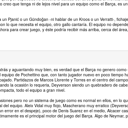
No creo que tenga ni de lejos nivel para un equipo como el Barça, es un
ra un Pjanić o un Gündoğan -ni hablar de un Kroos o un Verratti-, fichaj
 lo que necesita el equipo, otro gallo cantaría. El equipo no depend
ora para crear juego, y éste podría recibir más arriba, cerca del área
 atrás y aguantando muy bien, es verdad que el Barça no genero como
al equipo de Pochettino que, con tanto jugador nuevo en poco tiempo 
bajado. Partidazos de Marcos Llorente y Torres en el centro del campo
uando la ocasión lo requeria, Deyverson siendo un quebradero de cabe
ompacta, todo el equipo a gran nivel.
casiones pero no un sistema de juego como es normal en ellos, en lo qu
l del equipo. Aleix Vidal muy flojo, Mascherano muy erratico (Deyverso
 error en el despeje), poco de Denis Suarez en el medio, Alcacer casi 
ltimamente es el principal motor del juego del Barça. Algo de Neymar,