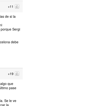
+11
as de si la
mi
 porque Sergi
rcelona debe
+19
 algo que
último pase
a. Se le ve
car la