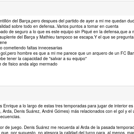
tillón del Barça,pero despues del partido de ayer a mi me quedan dud
alidad sobre todo en defensa..Varios puntos a tomar en cuenta
pado de seguro a lo que es este equipo sin Piqué en la defensa,que a 
suplente del Barça y Mathieu tampoco se escapa.Y el que se pregunta
iene
do cometiendo faltas innecesarias
um gol,pero hombre es que a mi me parece que un arquero de un FC Ba
be tener la capacidad de "salvar a su equipo"
e de fisico anda algo mermado
s Enrique a lo largo de estas tres temporadas para jugar de interior es
, Arda, Denis Suárez, André Gómes) más relacionados con el gol y el 
secuencias.
stor de juego. Denis Suárez me recuerda al Arda de la pasada temporad
que, por supuesto, no atesora la calidad del turco para, al menos, mar