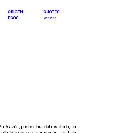
ORIGEN
QUOTES
ECOS
Ventana
u Alavés, por encima del resultado, ha
ello le sirva para ser competitivo bajo