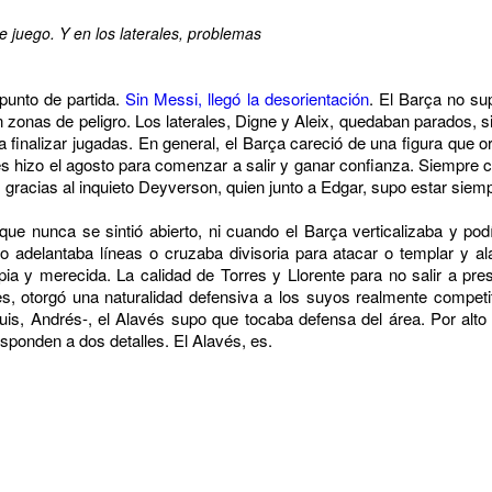
 juego. Y en los laterales, problemas
punto de partida.
Sin Messi, llegó la desorientación
. El Barça no su
 zonas de peligro. Los laterales, Digne y Aleix, quedaban parados, sin
ara finalizar jugadas. En general, el Barça careció de una figura que
avés hizo el agosto para comenzar a salir y ganar confianza. Siemp
 gracias al inquieto Deyverson, quien junto a Edgar, supo estar siemp
 que nunca se sintió abierto, ni cuando el Barça verticalizaba y 
adelantaba líneas o cruzaba divisoria para atacar o templar y al
ia y merecida. La calidad de Torres y Llorente para no salir a pre
, otorgó una naturalidad defensiva a los suyos realmente competit
uis, Andrés-, el Alavés supo que tocaba defensa del área. Por alto
sponden a dos detalles. El Alavés, es.