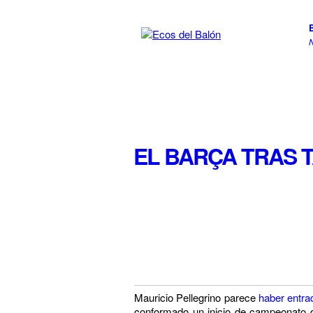
EL BARÇA TRAS 
Mauricio Pellegrino parece
haber entra
conformado un inicio de campeonato de