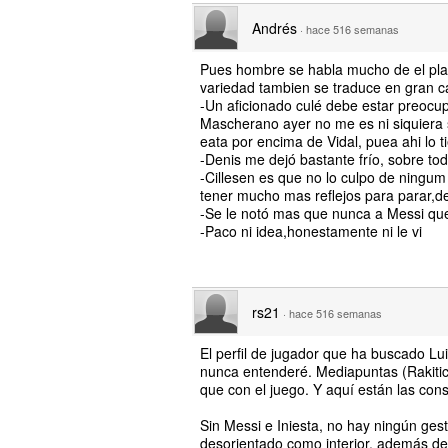
Andrés
·
hace 516 semanas
Pues hombre se habla mucho de el plan
variedad tambien se traduce en gran c
-Un aficionado culé debe estar preocu
Mascherano ayer no me es ni siquiera 
eata por encima de Vidal, puea ahi lo t
-Denis me dejó bastante frío, sobre to
-Cillesen es que no lo culpo de ning
tener mucho mas reflejos para parar,de
-Se le notó mas que nunca a Messi qu
-Paco ni idea,honestamente ni le vi
rs21
·
hace 516 semanas
El perfil de jugador que ha buscado Lui
nunca entenderé. Mediapuntas (Rakitic
que con el juego. Y aquí están las con
Sin Messi e Iniesta, no hay ningún ge
desorientado como interior, además de 