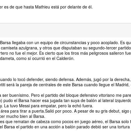
 es de que hasta Mathieu está por delante de él.
 Barsa llegaba con un equipo de circunstancias y poco acoplado. Es q
 camiseta azulgrana, y otros que disputaban su segundo-tercer partido
tero no fue el mejor. Es cierto que los tiros más peligrosos salieron fue
rdameta, como sí ocurrió en el Calderón.
cuando lo tocó defender, siendo defensa. Además, jugó por la derecha,
i será la pareja de centrales de este Barsa cuando llegue el Madrid, e
 ser buenísimo. Pero el partido del bloque defensivo vitoriano me pare
n) pudo el Barsa hacer esa jugada tan suya de balón al lateral izquierd
ty. La tuvo Messi para empatar, pero la echó fuera.
 área para tirar a puerta.Salió por poco. A pesar de su gris debut, sig
cer mucho bien al Barsa.
res que rematan de cabeza como pocos en juego aéreo, el Barsa solo 
l Barsa el partido en una acción a balón parado debió ser una tortura