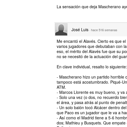
La sensación que deja Mascherano ayer
José Luis
·
hace 516 semanas
Me encantó el Alavés. Cierto es que el
varios jugadores que debutaban con la
eso, el mérito del Alavés fue que su por
no se necesitó de la actuación del gua
En clave individual, resalto lo siguiente:
- Mascherano hizo un partido horrible 
tampoco está acostumbrado. Piqué-Umtit
ATM.
- Marcos Llorente es muy bueno, y va a
- Solo una vez (o dos, no recuerdo bie
el área, y pasa atrás al punto de penal
- Un solo balón tocó Alcácer dentro del
que Paco es un jugador que le va a ha
- Así como el Madrid tiene a 5-6 homb
dos; Mathieu y Busquets. Que empate e