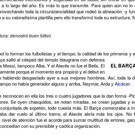
a a lo largo del año. Es más lo que transmite. Para quien aún no lo
rovechando toda la circunstancialidad que rodeó la alineación -y func
su valoradísima plantilla pero ello transformó toda su estructura. N
tura; demostró buen fútbol
ol lo forman los futbolistas y el tiempo; la calidad de los primeros 
arça
saltó al césped del templo blaugrana con defensa
EL BARÇA
a Messi, tampoco Alba. Y el Alavés no fue el Betis. El
ramente porque el momento era propicio y el debut en
abiendo desgastado ayer a sus mejores hombres. Así, toda la def
ampo no había generador alguno y arriba, Neymar, Arda y
Alcácer
.
 reconocen en ella los tres o cuatro jugadores que la dan forma -Piq
rse. Se oyen chasquidos, se notan miradas, se crean jugadas y s
y conjuntada de sopetón, todo cuesta más. El Barça comenzaba a mo
ba dar vuelo al último tramo, el Alavés abría más los ojos. No 
 nivel de atención fue el acorde para sumar multitud de errores, gan
 concedían con su previsible y caótica organización.