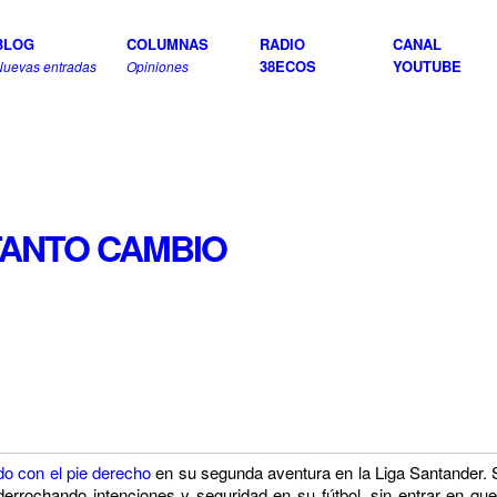
BLOG
COLUMNAS
RADIO
CANAL
38ECOS
YOUTUBE
Nuevas entradas
Opiniones
TANTO CAMBIO
do con el pie derecho
en su segunda aventura en la Liga Santander. S
rrochando intenciones y seguridad en su fútbol, sin entrar
en que 