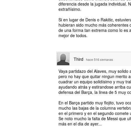
diferencia desde la jugada individual. 
extrañísimo.
Si en lugar de Denis o Rakitic, estuvie
hubieran sido mucho más coherentes con
de una forma tan extrema como lo es ah
mejor de todos.
Third
·
hace 516 semanas
Vaya partidazo del Alaves, muy solido
pero no hay que quitar ningun merito 
cuadrar un equipo solidísimo y muy tra
ayudando atrás y estirandose arriba c
defensa del Barça, la linea de 5 muy c
En el Barça partido muy flojito, tuvo o
mucho las bajas de la columna vertebra
en el primero y en el segundo comete un
Se noto mucho la falta de Messi que u
más en el dia de ayer...