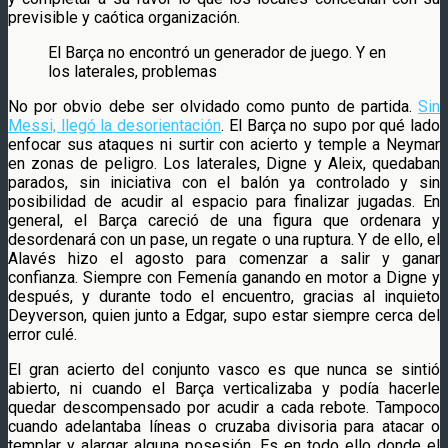
previsible y caótica organización.
El Barça no encontró un generador de juego. Y en
los laterales, problemas
No por obvio debe ser olvidado como punto de partida.
Sin
Messi, llegó la desorientación
. El Barça no supo por qué lado
enfocar sus ataques ni surtir con acierto y temple a Neymar
en zonas de peligro. Los laterales, Digne y Aleix, quedaban
parados, sin iniciativa con el balón ya controlado y sin
posibilidad de acudir al espacio para finalizar jugadas. En
general, el Barça careció de una figura que ordenara y
desordenará con un pase, un regate o una ruptura. Y de ello, el
Alavés hizo el agosto para comenzar a salir y ganar
confianza. Siempre con Femenía ganando en motor a Digne y
después, y durante todo el encuentro, gracias al inquieto
Deyverson, quien junto a Edgar, supo estar siempre cerca del
error culé.
El gran acierto del conjunto vasco es que nunca se sintió
abierto, ni cuando el Barça verticalizaba y podía hacerle
quedar descompensado por acudir a cada rebote. Tampoco
cuando adelantaba líneas o cruzaba divisoria para atacar o
templar y alargar alguna posesión. Es en todo ello donde el