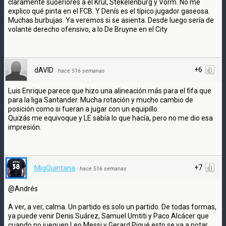
claramente suoeriores a él Krul, Stekelenburg y Vorm. No me
explico qué pinta en el FCB. Y Denís es el típico jugador gaseosa.
Muchas burbujas. Ya veremos si se asienta. Desde luego sería de
volante derecho ofensivo, a lo De Bruyne en el City
+6
dAVID
·
hace 516 semanas
Luis Enrique parece que hizo una alineación más para el fifa que
para la liga Santander. Mucha rotación y mucho cambio de
posición como si fueran a jugar con un equipillo.
Quizás me equivoque y LE sabía lo que hacía, pero no me dio esa
impresión.
+7
MigQuintana
·
hace 516 semanas
@Andrés
A ver, a ver, calma. Un partido es solo un partido. De todas formas,
ya puede venir Denis Suárez, Samuel Umtiti y Paco Alcácer que
cuando no jueguen Leo Messi y Gerard Piqué esto se va a notar