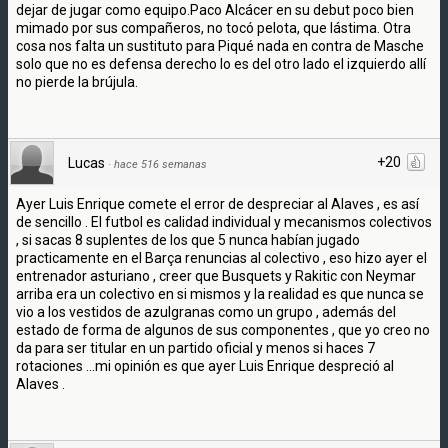
dejar de jugar como equipo.Paco Alcácer en su debut poco bien
mimado por sus compañeros, no tocó pelota, que lástima. Otra
cosa nos falta un sustituto para Piqué nada en contra de Masche
solo que no es defensa derecho lo es del otro lado el izquierdo allí
no pierde la brújula.
+20
Lucas
·
hace 516 semanas
Ayer Luis Enrique comete el error de despreciar al Alaves , es así
de sencillo . El futbol es calidad individual y mecanismos colectivos
, si sacas 8 suplentes de los que 5 nunca habían jugado
practicamente en el Barça renuncias al colectivo , eso hizo ayer el
entrenador asturiano , creer que Busquets y Rakitic con Neymar
arriba era un colectivo en si mismos y la realidad es que nunca se
vio a los vestidos de azulgranas como un grupo , además del
estado de forma de algunos de sus componentes , que yo creo no
da para ser titular en un partido oficial y menos si haces 7
rotaciones ...mi opinión es que ayer Luis Enrique despreció al
Alaves .