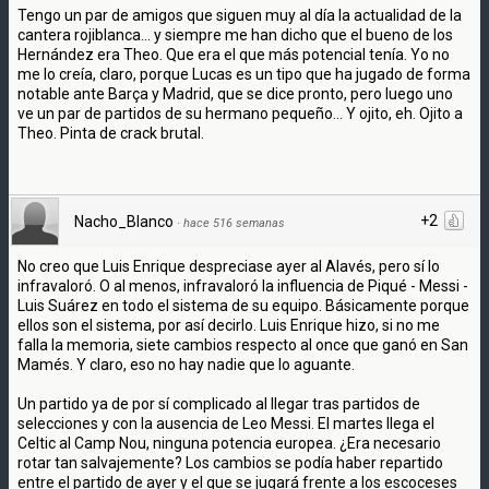
Tengo un par de amigos que siguen muy al día la actualidad de la
cantera rojiblanca... y siempre me han dicho que el bueno de los
Hernández era Theo. Que era el que más potencial tenía. Yo no
me lo creía, claro, porque Lucas es un tipo que ha jugado de forma
notable ante Barça y Madrid, que se dice pronto, pero luego uno
ve un par de partidos de su hermano pequeño... Y ojito, eh. Ojito a
Theo. Pinta de crack brutal.
+2
Nacho_Blanco
·
hace 516 semanas
No creo que Luis Enrique despreciase ayer al Alavés, pero sí lo
infravaloró. O al menos, infravaloró la influencia de Piqué - Messi -
Luis Suárez en todo el sistema de su equipo. Básicamente porque
ellos son el sistema, por así decirlo. Luis Enrique hizo, si no me
falla la memoria, siete cambios respecto al once que ganó en San
Mamés. Y claro, eso no hay nadie que lo aguante.
Un partido ya de por sí complicado al llegar tras partidos de
selecciones y con la ausencia de Leo Messi. El martes llega el
Celtic al Camp Nou, ninguna potencia europea. ¿Era necesario
rotar tan salvajemente? Los cambios se podía haber repartido
entre el partido de ayer y el que se jugará frente a los escoceses