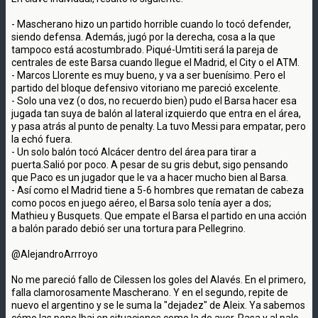
- Mascherano hizo un partido horrible cuando lo tocó defender,
siendo defensa. Además, jugó por la derecha, cosa a la que
tampoco está acostumbrado. Piqué-Umtiti será la pareja de
centrales de este Barsa cuando llegue el Madrid, el City o el ATM.
- Marcos Llorente es muy bueno, y va a ser buenísimo. Pero el
partido del bloque defensivo vitoriano me pareció excelente.
- Solo una vez (o dos, no recuerdo bien) pudo el Barsa hacer esa
jugada tan suya de balón al lateral izquierdo que entra en el área,
y pasa atrás al punto de penalty. La tuvo Messi para empatar, pero
la echó fuera.
- Un solo balón tocó Alcácer dentro del área para tirar a
puerta.Salió por poco. A pesar de su gris debut, sigo pensando
que Paco es un jugador que le va a hacer mucho bien al Barsa.
- Así como el Madrid tiene a 5-6 hombres que rematan de cabeza
como pocos en juego aéreo, el Barsa solo tenía ayer a dos;
Mathieu y Busquets. Que empate el Barsa el partido en una acción
a balón parado debió ser una tortura para Pellegrino.
@AlejandroArrroyo
No me pareció fallo de Cilessen los goles del Alavés. En el primero,
falla clamorosamente Mascherano. Y en el segundo, repite de
nuevo el argentino y se le suma la "dejadez" de Aleix. Ya sabemos
cómo las pone Ibai en situaciones como la de ayer. Rasa y al palo.