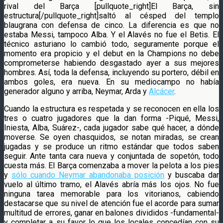
rival del Barça [pullquote_right]El Barça, sin
estructura[/pullquote_right]saltó al césped del templo
blaugrana con defensa de cinco. La diferencia es que no
estaba Messi, tampoco Alba. Y el Alavés no fue el Betis. El
técnico asturiano lo cambió todo, seguramente porque el
momento era propicio y el debut en la Champions no debe
comprometerse habiendo desgastado ayer a sus mejores
hombres. Así, toda la defensa, incluyendo su portero, débil en
ambos goles, era nueva. En su mediocampo no había
generador alguno y arriba, Neymar, Arda y
Alcácer
.
Cuando la estructura es respetada y se reconocen en ella los
tres o cuatro jugadores que la dan forma -Piqué, Messi,
Iniesta, Alba, Suárez-, cada jugador sabe qué hacer, a dónde
moverse. Se oyen chasquidos, se notan miradas, se crean
jugadas y se produce un ritmo estándar que todos saben
seguir. Ante tanta cara nueva y conjuntada de sopetón, todo
cuesta más. El Barça comenzaba a mover la pelota a los pies
y
sólo cuando Neymar abandonaba posición
y buscaba dar
vuelo al último tramo, el Alavés abría más los ojos. No fue
ninguna tarea memorable para los vitorianos, cabiendo
destacarse que su nivel de atención fue el acorde para sumar
multitud de errores, ganar en balones divididos -fundamental-
y completar a su favor lo que los locales concedían con su