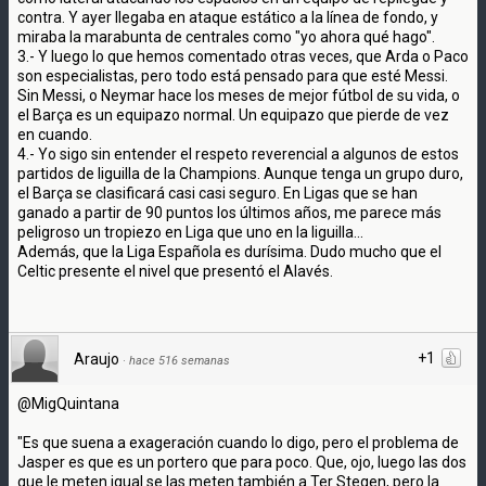
contra. Y ayer llegaba en ataque estático a la línea de fondo, y
miraba la marabunta de centrales como "yo ahora qué hago".
3.- Y luego lo que hemos comentado otras veces, que Arda o Paco
son especialistas, pero todo está pensado para que esté Messi.
Sin Messi, o Neymar hace los meses de mejor fútbol de su vida, o
el Barça es un equipazo normal. Un equipazo que pierde de vez
en cuando.
4.- Yo sigo sin entender el respeto reverencial a algunos de estos
partidos de liguilla de la Champions. Aunque tenga un grupo duro,
el Barça se clasificará casi casi seguro. En Ligas que se han
ganado a partir de 90 puntos los últimos años, me parece más
peligroso un tropiezo en Liga que uno en la liguilla...
Además, que la Liga Española es durísima. Dudo mucho que el
Celtic presente el nivel que presentó el Alavés.
+1
Araujo
·
hace 516 semanas
@MigQuintana
"Es que suena a exageración cuando lo digo, pero el problema de
Jasper es que es un portero que para poco. Que, ojo, luego las dos
que le meten igual se las meten también a Ter Stegen, pero la