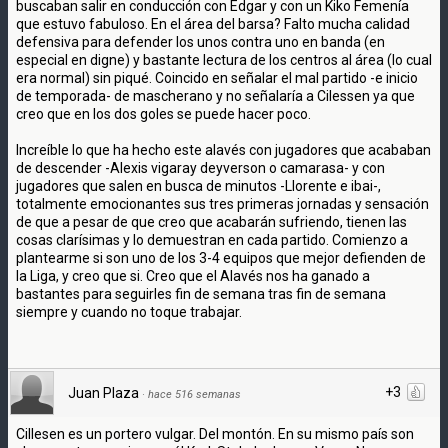
buscaban salir en conducción con Edgar y con un Kiko Femenía
que estuvo fabuloso. En el área del barsa? Falto mucha calidad
defensiva para defender los unos contra uno en banda (en
especial en digne) y bastante lectura de los centros al área (lo cual
era normal) sin piqué. Coincido en señalar el mal partido -e inicio
de temporada- de mascherano y no señalaría a Cilessen ya que
creo que en los dos goles se puede hacer poco.
Increíble lo que ha hecho este alavés con jugadores que acababan
de descender -Alexis vigaray deyverson o camarasa- y con
jugadores que salen en busca de minutos -Llorente e ibai-,
totalmente emocionantes sus tres primeras jornadas y sensación
de que a pesar de que creo que acabarán sufriendo, tienen las
cosas clarísimas y lo demuestran en cada partido. Comienzo a
plantearme si son uno de los 3-4 equipos que mejor defienden de
la Liga, y creo que si. Creo que el Alavés nos ha ganado a
bastantes para seguirles fin de semana tras fin de semana
siempre y cuando no toque trabajar.
+3
Juan Plaza
·
hace 516 semanas
Cillesen es un portero vulgar. Del montón. En su mismo país son