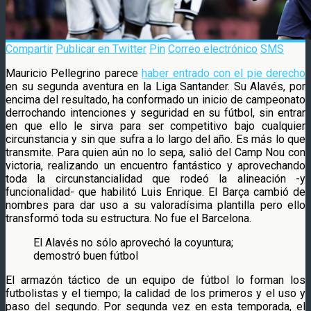
Compartir
Publicar en Twitter
Pin
Correo electrónico
SMS
Mauricio Pellegrino parece
haber entrado con el pie derecho
en su segunda aventura en la Liga Santander. Su Alavés, por
encima del resultado, ha conformado un inicio de campeonato
derrochando intenciones y seguridad en su fútbol, sin entrar
en que ello le sirva para ser competitivo bajo cualquier
circunstancia y sin que sufra a lo largo del año. Es más lo que
transmite. Para quien aún no lo sepa, salió del Camp Nou con
victoria, realizando un encuentro fantástico y aprovechando
toda la circunstancialidad que rodeó la alineación -y
funcionalidad- que habilitó Luis Enrique. El Barça cambió de
nombres para dar uso a su valoradísima plantilla pero ello
transformó toda su estructura. No fue el Barcelona.
El Alavés no sólo aprovechó la coyuntura;
demostró buen fútbol
El armazón táctico de un equipo de fútbol lo forman los
futbolistas y el tiempo; la calidad de los primeros y el uso y
paso del segundo. Por segunda vez en esta temporada, el