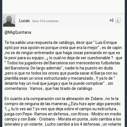
+5
Lucas
·
hace 516 semanas
@MigQuintana
Te ha salido una respuesta de catálogo, decir que " Luis Enrique
optó por esa opción es porque creía que era la mejor" , es de cajón
,no se de ningún entrenador que haga cosas pensando en que es
lo peor para su equipo , ¿ lo cual no deja de ser cuestionable ? . que
" Todos los jugadores del Barcelona son merecedores futbolistas
del Barcelona. De largo además" , nadie lo ha puesto en duda
,pero si que no todos los onces que pueda sacar el Barça con su
plantilla sean un once estructurado y mecanizado , Y ya lo de "
delante hay un rival que juega y que te puede complicar" ...sin
comentarios . Vamos , que has tirado de catálogo .
En cuanto a la comparación con la alineación de Zidane , no te la
compro de ninguna de las maneras ¿Zizu hizo ayer algo parecido
?, ¿ tu lo ves así ? yo veo que deja sobre el campo su estructura ,
juega con Pepe- Ramos en defensa , con Kroos - Modric en medio
campo y con Bale - Cristiano - Morata en punta , solo cambia a los
laterales y un volante . Lucho cambió a los 4 defensas , un volante