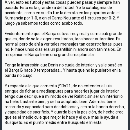
A ver, esto es futbol y estás cosas pueden pasar, y siempre han
pasado. Esta es la grandeza del fútbol. Yo lo catalogaría de
accidente, como en su día fue la derrota en los pajaritos ante el
Numancia por 1-0, o en el Camp Nou ante el Hércules por 0-2. Y
luego ya sabemos todos como acabó todo.
Evidentemente que el Barça estuvo muy mal y como cub grande
que es, donde se le exigen resultados, toca hacer autocritica. Es
normal, pero de ahí a ver tales mensajes tan catastrofistas, pues
no. Ni hace unos días era un plantillón ni ahora son tan malos. En
mi opinión el Barça tiene una grandísima plantilla.
Tengo la impresión que Denis no cuaja de interior, y ya le pasó en
el Barça B hace 3 temporadas,.. Y hasta que no lo pusieron en la
banda no cuajó.
Y respecto a lo que comenta @Rs21, de no entender a Luis
enrique de fichar a mediasputas para hacerles jugar de interior,
tengo que decir que a mi modo de ver Rakitic sin ser un interior lo
ha heho bastante bien, y se ha adaptado bien. Además, tiene
recorrido y capacidad para desdoblarse y cerrar la banda derecha,
y capacidad de sacrificio. Y guarda bien la posición, de hecho creo
que es el medio cule que mejor lo hace y el que más le ayuda a
Busquets. Es el punto medio entre Busquets e Iniesta.