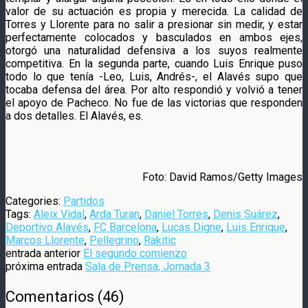
valor de su actuación es propia y merecida. La calidad de
Torres y Llorente para no salir a presionar sin medir, y estar
perfectamente colocados y basculados en ambos ejes,
otorgó una naturalidad defensiva a los suyos realmente
competitiva. En la segunda parte, cuando Luis Enrique puso
todo lo que tenía -Leo, Luis, Andrés-, el Alavés supo que
tocaba defensa del área. Por alto respondió y volvió a tener
el apoyo de Pacheco. No fue de las victorias que responden
a dos detalles. El Alavés, es.
Foto: David Ramos/Getty Images
Categories:
Partidos
Tags:
Aleix Vidal
,
Arda Turan
,
Daniel Torres
,
Denis Suárez
,
Deportivo Alavés
,
FC Barcelona
,
Lucas Digne
,
Luis Enrique
,
Marcos Llorente
,
Pellegrino
,
Rakitic
entrada anterior
El segundo comienzo
próxima entrada
Sala de Prensa, Jornada 3
Comentarios
(
46
)