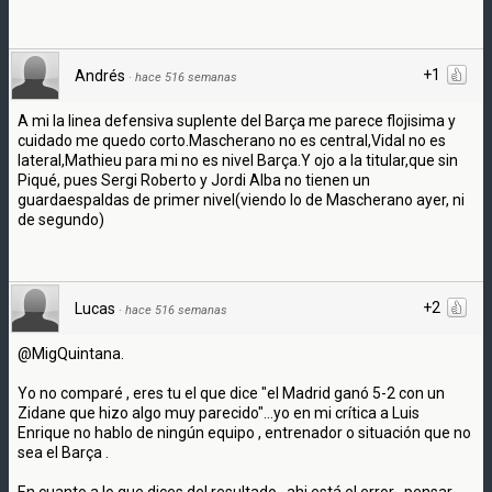
+1
Andrés
·
hace 516 semanas
A mi la linea defensiva suplente del Barça me parece flojisima y
cuidado me quedo corto.Mascherano no es central,Vidal no es
lateral,Mathieu para mi no es nivel Barça.Y ojo a la titular,que sin
Piqué, pues Sergi Roberto y Jordi Alba no tienen un
guardaespaldas de primer nivel(viendo lo de Mascherano ayer, ni
de segundo)
+2
Lucas
·
hace 516 semanas
@MigQuintana.
Yo no comparé , eres tu el que dice "el Madrid ganó 5-2 con un
Zidane que hizo algo muy parecido"...yo en mi crítica a Luis
Enrique no hablo de ningún equipo , entrenador o situación que no
sea el Barça .
En cuanto a lo que dices del resultado , ahi está el error , pensar