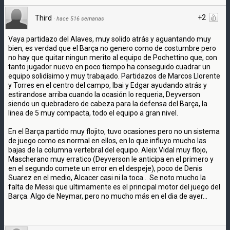
+2
Third
·
hace 516 semanas
Vaya partidazo del Alaves, muy solido atrás y aguantando muy
bien, es verdad que el Barça no genero como de costumbre pero
no hay que quitar ningun merito al equipo de Pochettino que, con
tanto jugador nuevo en poco tiempo ha conseguido cuadrar un
equipo solidísimo y muy trabajado. Partidazos de Marcos Llorente
y Torres en el centro del campo, Ibai y Edgar ayudando atrás y
estirandose arriba cuando la ocasión lo requeria, Deyverson
siendo un quebradero de cabeza para la defensa del Barça, la
linea de 5 muy compacta, todo el equipo a gran nivel.
En el Barça partido muy flojito, tuvo ocasiones pero no un sistema
de juego como es normal en ellos, en lo que influyo mucho las
bajas de la columna vertebral del equipo. Aleix Vidal muy flojo,
Mascherano muy erratico (Deyverson le anticipa en el primero y
en el segundo comete un error en el despeje), poco de Denis
Suarez en el medio, Alcacer casi ni la toca... Se noto mucho la
falta de Messi que ultimamente es el principal motor del juego del
Barça. Algo de Neymar, pero no mucho más en el dia de ayer...