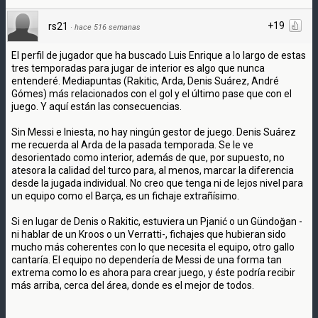
+19
rs21
·
hace 516 semanas
El perfil de jugador que ha buscado Luis Enrique a lo largo de estas
tres temporadas para jugar de interior es algo que nunca
entenderé. Mediapuntas (Rakitic, Arda, Denis Suárez, André
Gómes) más relacionados con el gol y el último pase que con el
juego. Y aquí están las consecuencias.
Sin Messi e Iniesta, no hay ningún gestor de juego. Denis Suárez
me recuerda al Arda de la pasada temporada. Se le ve
desorientado como interior, además de que, por supuesto, no
atesora la calidad del turco para, al menos, marcar la diferencia
desde la jugada individual. No creo que tenga ni de lejos nivel para
un equipo como el Barça, es un fichaje extrañísimo.
Si en lugar de Denis o Rakitic, estuviera un Pjanić o un Gündoğan -
ni hablar de un Kroos o un Verratti-, fichajes que hubieran sido
mucho más coherentes con lo que necesita el equipo, otro gallo
cantaría. El equipo no dependería de Messi de una forma tan
extrema como lo es ahora para crear juego, y éste podría recibir
más arriba, cerca del área, donde es el mejor de todos.