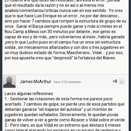
que el resultado da la razón y no es así o al menos mis
analisis/comentarios/críticas nunca van en ese sentido . Yo creo
que lo que hace Luis Enrique es un error , no por dar descanso ,
sino por hacer 7 cambios que rompen la estructura de grupo de su
once . Ganar el Barça siempre puede ganar y más si metes en el
Nou Camp a Messi con 30 minutos por delante , ese genio es
capaz de eso y de más , pero volveríamos al inicio , habría ganado
,pero lo que Lucho puso en el campo fue un once sin estructura
solida , sin mecanismos afianzados y con dos o tres jugadores en
un muy dudoso estado de forma, Mascherano , Vidal ... y por eso,
por esa apuesta creo que "despreció" la fortaleza del Alaves .
+8
James McArthur
·
hace 516 semanas
Lanzo algunas reflexiones:
1.- Gestionar las rotaciones de esta forma me parece poco
acertado. 7 cambios de golpe, se pierde uno de esos partidos que
deberían ganarse "sin bajarse del autobús" y un montón de
jugadores quedan señalados. Sinceramente, te quedan pocas
ganas de volver a ver a gente como Alcacer o Vidal sobre el verde.
2.- Pero claro, es que Vidal es un extremo que destacó 6 meses
como lateral atacando los espacios en un equipo de repliegue y