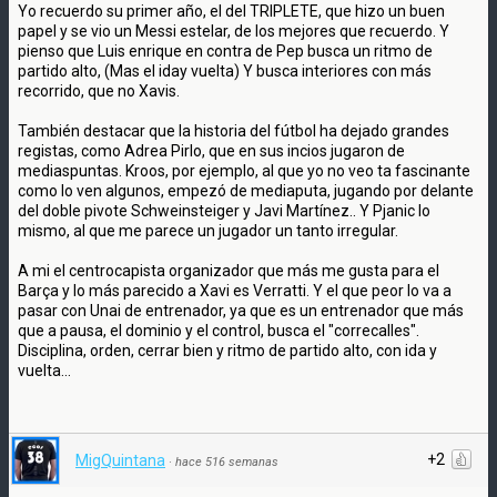
Yo recuerdo su primer año, el del TRIPLETE, que hizo un buen
papel y se vio un Messi estelar, de los mejores que recuerdo. Y
pienso que Luis enrique en contra de Pep busca un ritmo de
partido alto, (Mas el iday vuelta) Y busca interiores con más
recorrido, que no Xavis.
También destacar que la historia del fútbol ha dejado grandes
registas, como Adrea Pirlo, que en sus incios jugaron de
mediaspuntas. Kroos, por ejemplo, al que yo no veo ta fascinante
como lo ven algunos, empezó de mediaputa, jugando por delante
del doble pivote Schweinsteiger y Javi Martínez.. Y Pjanic lo
mismo, al que me parece un jugador un tanto irregular.
A mi el centrocapista organizador que más me gusta para el
Barça y lo más parecido a Xavi es Verratti. Y el que peor lo va a
pasar con Unai de entrenador, ya que es un entrenador que más
que a pausa, el dominio y el control, busca el "correcalles".
Disciplina, orden, cerrar bien y ritmo de partido alto, con ida y
vuelta...
+2
MigQuintana
·
hace 516 semanas