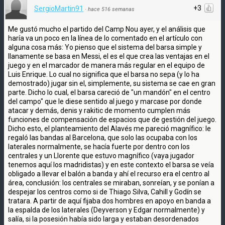
+3
SergioMartin91
·
hace 516 semanas
Me gustó mucho el partido del Camp Nou ayer, y el análisis que
haría va un poco en la línea de lo comentado en el artículo con
alguna cosa más: Yo pienso que el sistema del barsa simple y
llanamente se basa en Messi, el es el que crea las ventajas en el
juego y en el marcador de manera más regular en el equipo de
Luis Enrique. Lo cual no significa que el barsa no sepa (y lo ha
demostrado) jugar sin el, simplemente, su sistema se cae en gran
parte. Dicho lo cual, el barsa careció de "un mandón" en el centro
del campo" que le diese sentido al juego y marcase por donde
atacar y demás, denis y rakitic de momento cumplen más
funciones de compensación de espacios que de gestión del juego.
Dicho esto, el planteamiento del Alavés me pareció magnífico: le
regaló las bandas al Barcelona, que solo las ocupaba con los
laterales normalmente, se hacía fuerte por dentro con los
centrales y un Llorente que estuvo magnífico (vaya jugador
tenemos aquí los madridistas) y en este contexto el barsa se veía
obligado a llevar el balón a banda y ahí el recurso era el centro al
área, conclusión: los centrales se miraban, sonreían, y se ponían a
despejar los centros como si de Thiago Silva, Cahill y Godín se
tratara. A partir de aquí fijaba dos hombres en apoyo en banda a
la espalda de los laterales (Deyverson y Edgar normalmente) y
salía, si la posesión había sido larga y estaban desordenados