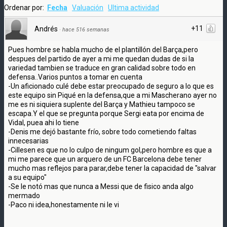
Ordenar por:
Fecha
Valuación
Ultima actividad
+11
Andrés
·
hace 516 semanas
Pues hombre se habla mucho de el plantillón del Barça,pero
despues del partido de ayer a mi me quedan dudas de si la
variedad tambien se traduce en gran calidad sobre todo en
defensa..Varios puntos a tomar en cuenta
-Un aficionado culé debe estar preocupado de seguro a lo que es
este equipo sin Piqué en la defensa,que a mi Mascherano ayer no
me es ni siquiera suplente del Barça y Mathieu tampoco se
escapa.Y el que se pregunta porque Sergi eata por encima de
Vidal, puea ahi lo tiene
-Denis me dejó bastante frío, sobre todo cometiendo faltas
innecesarias
-Cillesen es que no lo culpo de ningum gol,pero hombre es que a
mi me parece que un arquero de un FC Barcelona debe tener
mucho mas reflejos para parar,debe tener la capacidad de "salvar
a su equipo"
-Se le notó mas que nunca a Messi que de fisico anda algo
mermado
-Paco ni idea,honestamente ni le vi