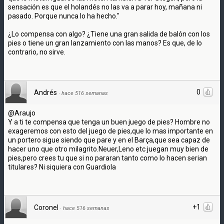
sensación es que el holandés no las va a parar hoy, mañana ni
pasado. Porque nunca lo ha hecho."
¿Lo compensa con algo? ¿Tiene una gran salida de balón con los
pies o tiene un gran lanzamiento con las manos? Es que, de lo
contrario, no sirve.
0
Andrés
·
hace 516 semanas
@Araujo
Y a ti te compensa que tenga un buen juego de pies? Hombre no
exageremos con esto del juego de pies,que lo mas importante en
un portero sigue siendo que pare y en el Barça,que sea capaz de
hacer uno que otro milagrito.Neuer,Leno etc juegan muy bien de
pies,pero crees tu que si no pararan tanto como lo hacen serian
titulares? Ni siquiera con Guardiola
+1
Coronel
·
hace 516 semanas