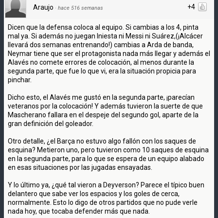
+4
Araujo
·
hace 516 semanas
Dicen que la defensa coloca al equipo. Si cambias a los 4, pinta
mal ya. Si además no juegan Iniesta ni Messi ni Suárez,(¡Alcácer
llevará dos semanas entrenando!) cambias a Arda de banda,
Neymar tiene que ser el protagonista nada más llegar y además el
Alavés no comete errores de colocación, al menos durante la
segunda parte, que fue lo que vi, era la situación propicia para
pinchar.
Dicho esto, el Alavés me gustó en la segunda parte, ¡parecían
veteranos por la colocación! Y además tuvieron la suerte de que
Mascherano fallara en el despeje del segundo gol, aparte de la
gran definición del goleador.
Otro detalle, ¿el Barça no estuvo algo fallón con los saques de
esquina? Metieron uno, pero tuvieron como 10 saques de esquina
en la segunda parte, para lo que se espera de un equipo alabado
en esas situaciones por las jugadas ensayadas.
Y lo último ya, ¿qué tal vieron a Deyverson? Parece el típico buen
delantero que sabe ver los espacios y los goles de cerca,
normalmente. Esto lo digo de otros partidos que no pude verle
nada hoy, que tocaba defender más que nada.