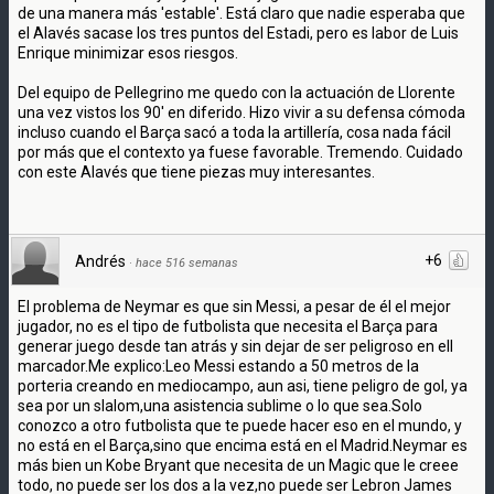
de una manera más 'estable'. Está claro que nadie esperaba que
el Alavés sacase los tres puntos del Estadi, pero es labor de Luis
Enrique minimizar esos riesgos.
Del equipo de Pellegrino me quedo con la actuación de Llorente
una vez vistos los 90' en diferido. Hizo vivir a su defensa cómoda
incluso cuando el Barça sacó a toda la artillería, cosa nada fácil
por más que el contexto ya fuese favorable. Tremendo. Cuidado
con este Alavés que tiene piezas muy interesantes.
+6
Andrés
·
hace 516 semanas
El problema de Neymar es que sin Messi, a pesar de él el mejor
jugador, no es el tipo de futbolista que necesita el Barça para
generar juego desde tan atrás y sin dejar de ser peligroso en ell
marcador.Me explico:Leo Messi estando a 50 metros de la
porteria creando en mediocampo, aun asi, tiene peligro de gol, ya
sea por un slalom,una asistencia sublime o lo que sea.Solo
conozco a otro futbolista que te puede hacer eso en el mundo, y
no está en el Barça,sino que encima está en el Madrid.Neymar es
más bien un Kobe Bryant que necesita de un Magic que le creee
todo, no puede ser los dos a la vez,no puede ser Lebron James