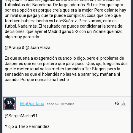
futbolistas del Barcelona. De largo además. Si Luis Enrique optó
por esa opción es porque creía que era la mejor. Pero delante hay
un rival que juega y que te puede complicar, cosa que creo que
también hubiera hecho vs Leo+Suárez. Pero vamos, esto es
fútbol. Nada más. El resultado no puede condicionar la toma de
decisiones, que ayer el Madrid ganó 5-2 con un Zidane que hizo
algo muy parecido.
@Araujo & @Juan Plaza
Es que suena a exageración cuando lo digo, pero el problema de
Jasper es que es un portero que para poco. Que, ojo, luego las dos
que le meten igual se las meten también a Ter Stegen, pero la
sensación es que el holandés no las va a parar hoy, mañana ni
pasado. Porque nunca lo ha hecho.
+6
MigQuintana
·
hace 516 semanas
@SergioMartin91
Y ojo a Theo Hernández.