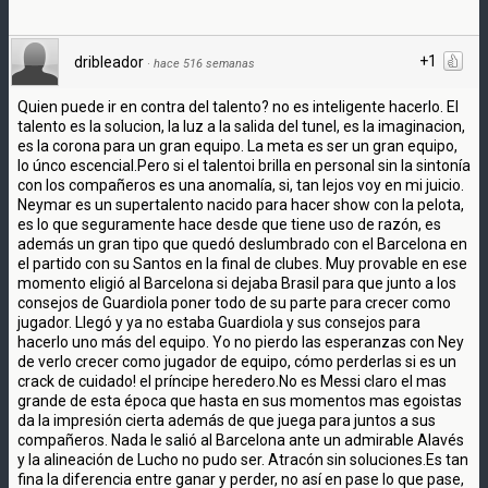
+1
dribleador
·
hace 516 semanas
Quien puede ir en contra del talento? no es inteligente hacerlo. El
talento es la solucion, la luz a la salida del tunel, es la imaginacion,
es la corona para un gran equipo. La meta es ser un gran equipo,
lo únco escencial.Pero si el talentoi brilla en personal sin la sintonía
con los compañeros es una anomalía, si, tan lejos voy en mi juicio.
Neymar es un supertalento nacido para hacer show con la pelota,
es lo que seguramente hace desde que tiene uso de razón, es
además un gran tipo que quedó deslumbrado con el Barcelona en
el partido con su Santos en la final de clubes. Muy provable en ese
momento eligió al Barcelona si dejaba Brasil para que junto a los
consejos de Guardiola poner todo de su parte para crecer como
jugador. Llegó y ya no estaba Guardiola y sus consejos para
hacerlo uno más del equipo. Yo no pierdo las esperanzas con Ney
de verlo crecer como jugador de equipo, cómo perderlas si es un
crack de cuidado! el príncipe heredero.No es Messi claro el mas
grande de esta época que hasta en sus momentos mas egoistas
da la impresión cierta además de que juega para juntos a sus
compañeros. Nada le salió al Barcelona ante un admirable Alavés
y la alineación de Lucho no pudo ser. Atracón sin soluciones.Es tan
fina la diferencia entre ganar y perder, no así en pase lo que pase,