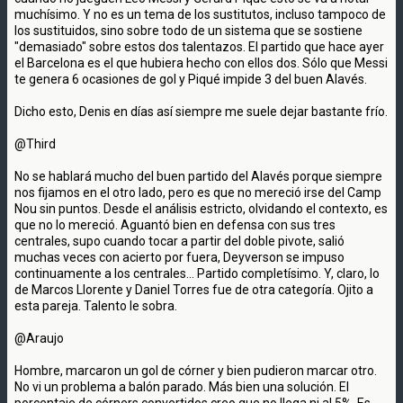
muchísimo. Y no es un tema de los sustitutos, incluso tampoco de
los sustituidos, sino sobre todo de un sistema que se sostiene
"demasiado" sobre estos dos talentazos. El partido que hace ayer
el Barcelona es el que hubiera hecho con ellos dos. Sólo que Messi
te genera 6 ocasiones de gol y Piqué impide 3 del buen Alavés.
Dicho esto, Denis en días así siempre me suele dejar bastante frío.
@Third
No se hablará mucho del buen partido del Alavés porque siempre
nos fijamos en el otro lado, pero es que no mereció irse del Camp
Nou sin puntos. Desde el análisis estricto, olvidando el contexto, es
que no lo mereció. Aguantó bien en defensa con sus tres
centrales, supo cuando tocar a partir del doble pivote, salió
muchas veces con acierto por fuera, Deyverson se impuso
continuamente a los centrales... Partido completísimo. Y, claro, lo
de Marcos Llorente y Daniel Torres fue de otra categoría. Ojito a
esta pareja. Talento le sobra.
@Araujo
Hombre, marcaron un gol de córner y bien pudieron marcar otro.
No vi un problema a balón parado. Más bien una solución. El
porcentaje de córners convertidos creo que no llega ni al 5%. Es