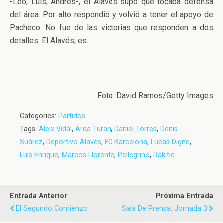
-Leo, Luis, Andrés-, el Alavés supo que tocaba defensa
del área. Por alto respondió y volvió a tener el apoyo de
Pacheco. No fue de las victorias que responden a dos
detalles. El Alavés, es.
Foto: David Ramos/Getty Images
Categories:
Partidos
Tags:
Aleix Vidal
,
Arda Turan
,
Daniel Torres
,
Denis
Suárez
,
Deportivo Alavés
,
FC Barcelona
,
Lucas Digne
,
Luis Enrique
,
Marcos Llorente
,
Pellegrino
,
Rakitic
Entrada Anterior
Próxima Entrada
El Segundo Comienzo
Sala De Prensa, Jornada 3