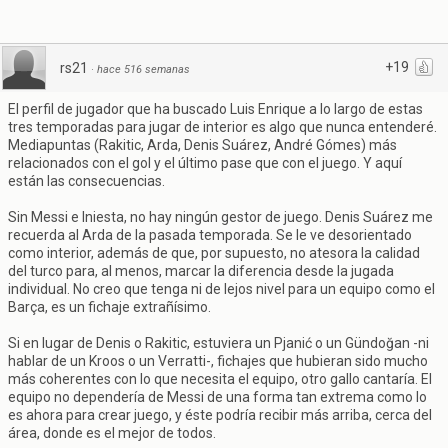
+19
rs21
·
hace 516 semanas
El perfil de jugador que ha buscado Luis Enrique a lo largo de estas
tres temporadas para jugar de interior es algo que nunca entenderé.
Mediapuntas (Rakitic, Arda, Denis Suárez, André Gómes) más
relacionados con el gol y el último pase que con el juego. Y aquí
están las consecuencias.
Sin Messi e Iniesta, no hay ningún gestor de juego. Denis Suárez me
recuerda al Arda de la pasada temporada. Se le ve desorientado
como interior, además de que, por supuesto, no atesora la calidad
del turco para, al menos, marcar la diferencia desde la jugada
individual. No creo que tenga ni de lejos nivel para un equipo como el
Barça, es un fichaje extrañísimo.
Si en lugar de Denis o Rakitic, estuviera un Pjanić o un Gündoğan -ni
hablar de un Kroos o un Verratti-, fichajes que hubieran sido mucho
más coherentes con lo que necesita el equipo, otro gallo cantaría. El
equipo no dependería de Messi de una forma tan extrema como lo
es ahora para crear juego, y éste podría recibir más arriba, cerca del
área, donde es el mejor de todos.