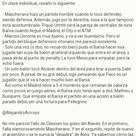
En clave individual, resalto lo siguiente:
- Mascherano hizo un partido horrible cuando lo tocó defender,
siendo defensa. Además, jugó por la derecha, cosa a la que tampoco
está acostumbrado. Piqué-Umtiti será la pareja de centrales de este
Barsa cuando llegue el Madrid, el City o el ATM.
- Marcos Llorente es muy bueno, y va a ser buenísimo. Pero el
partido del bloque defensivo vitoriano me pareció excelente.
- Solo una vez (o dos, no recuerdo bien) pudo el Barsa hacer esa
jugada tan suya de balón al lateral izquierdo que entra en el área, y
pasa atrás al punto de penalty. La tuvo Messi para empatar, pero la
echó fuera.
- Un solo balón tocó Alcácer dentro del área para tirar a puerta.Salió
por poco. A pesar de su gris debut, sigo pensando que Paco es un
jugador que le va a hacer mucho bien al Barsa.
- Así como el Madrid tiene a 5-6 hombres que rematan de cabeza
como pocos en juego aéreo, el Barsa solo tenía ayer a dos; Mathieu y
Busquets. Que empate el Barsa el partido en una acción a balón
parado debió ser una tortura para Pellegrino.
@AlejandroArrroyo
No me pareció fallo de Cilessen los goles del Alavés. En el primero,
falla clamorosamente Mascherano. Y en el segundo, repite de nuevo
el argentino y se le suma la "dejadez" de Aleix. Ya sabemos cómo las