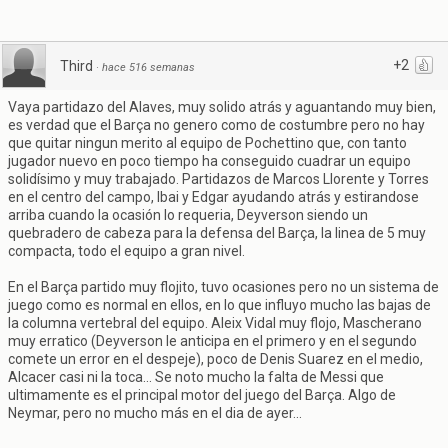
+2
Third
·
hace 516 semanas
Vaya partidazo del Alaves, muy solido atrás y aguantando muy bien,
es verdad que el Barça no genero como de costumbre pero no hay
que quitar ningun merito al equipo de Pochettino que, con tanto
jugador nuevo en poco tiempo ha conseguido cuadrar un equipo
solidísimo y muy trabajado. Partidazos de Marcos Llorente y Torres
en el centro del campo, Ibai y Edgar ayudando atrás y estirandose
arriba cuando la ocasión lo requeria, Deyverson siendo un
quebradero de cabeza para la defensa del Barça, la linea de 5 muy
compacta, todo el equipo a gran nivel.
En el Barça partido muy flojito, tuvo ocasiones pero no un sistema de
juego como es normal en ellos, en lo que influyo mucho las bajas de
la columna vertebral del equipo. Aleix Vidal muy flojo, Mascherano
muy erratico (Deyverson le anticipa en el primero y en el segundo
comete un error en el despeje), poco de Denis Suarez en el medio,
Alcacer casi ni la toca... Se noto mucho la falta de Messi que
ultimamente es el principal motor del juego del Barça. Algo de
Neymar, pero no mucho más en el dia de ayer...