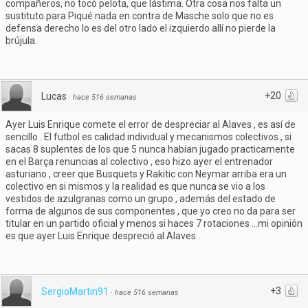
compañeros, no tocó pelota, que lástima. Otra cosa nos falta un
sustituto para Piqué nada en contra de Masche solo que no es
defensa derecho lo es del otro lado el izquierdo allí no pierde la
brújula.
+20
Lucas
·
hace 516 semanas
Ayer Luis Enrique comete el error de despreciar al Alaves , es así de
sencillo . El futbol es calidad individual y mecanismos colectivos , si
sacas 8 suplentes de los que 5 nunca habían jugado practicamente
en el Barça renuncias al colectivo , eso hizo ayer el entrenador
asturiano , creer que Busquets y Rakitic con Neymar arriba era un
colectivo en si mismos y la realidad es que nunca se vio a los
vestidos de azulgranas como un grupo , además del estado de
forma de algunos de sus componentes , que yo creo no da para ser
titular en un partido oficial y menos si haces 7 rotaciones ...mi opinión
es que ayer Luis Enrique despreció al Alaves .
+3
SergioMartin91
·
hace 516 semanas