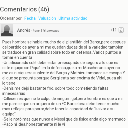
Comentarios
(
46
)
Ordenar por:
Fecha
Valuación
Ultima actividad
+11
Andrés
·
hace 516 semanas
Pues hombre se habla mucho de el plantillón del Barça,pero despues
del partido de ayer a mi me quedan dudas de si la variedad tambien
se traduce en gran calidad sobre todo en defensa..Varios puntos a
tomar en cuenta
-Un aficionado culé debe estar preocupado de seguro a lo que es
este equipo sin Piqué en la defensa,que a mi Mascherano ayer no
me es ni siquiera suplente del Barça y Mathieu tampoco se escapa.Y
el que se pregunta porque Sergi eata por encima de Vidal, puea ahi
lo tiene
-Denis me dejó bastante frío, sobre todo cometiendo faltas
innecesarias
-Cillesen es que no lo culpo de ningum gol,pero hombre es que a mi
me parece que un arquero de un FC Barcelona debe tener mucho
mas reflejos para parar,debe tener la capacidad de "salvar a su
equipo"
-Se le notó mas que nunca a Messi que de fisico anda algo mermado
-Paco ni idea,honestamente ni le vi