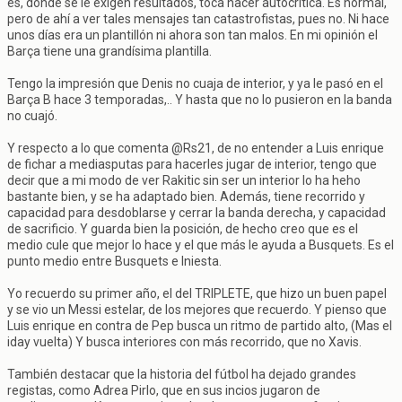
es, donde se le exigen resultados, toca hacer autocritica. Es normal,
pero de ahí a ver tales mensajes tan catastrofistas, pues no. Ni hace
unos días era un plantillón ni ahora son tan malos. En mi opinión el
Barça tiene una grandísima plantilla.
Tengo la impresión que Denis no cuaja de interior, y ya le pasó en el
Barça B hace 3 temporadas,.. Y hasta que no lo pusieron en la banda
no cuajó.
Y respecto a lo que comenta @Rs21, de no entender a Luis enrique
de fichar a mediasputas para hacerles jugar de interior, tengo que
decir que a mi modo de ver Rakitic sin ser un interior lo ha heho
bastante bien, y se ha adaptado bien. Además, tiene recorrido y
capacidad para desdoblarse y cerrar la banda derecha, y capacidad
de sacrificio. Y guarda bien la posición, de hecho creo que es el
medio cule que mejor lo hace y el que más le ayuda a Busquets. Es el
punto medio entre Busquets e Iniesta.
Yo recuerdo su primer año, el del TRIPLETE, que hizo un buen papel
y se vio un Messi estelar, de los mejores que recuerdo. Y pienso que
Luis enrique en contra de Pep busca un ritmo de partido alto, (Mas el
iday vuelta) Y busca interiores con más recorrido, que no Xavis.
También destacar que la historia del fútbol ha dejado grandes
registas, como Adrea Pirlo, que en sus incios jugaron de