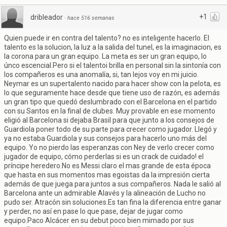
+1
dribleador
·
hace 516 semanas
Quien puede ir en contra del talento? no es inteligente hacerlo. El
talento es la solucion, la luz a la salida del tunel, es la imaginacion, es
la corona para un gran equipo. La meta es ser un gran equipo, lo
únco escencial.Pero si el talentoi brilla en personal sin la sintonía con
los compañeros es una anomalía, si, tan lejos voy en mi juicio.
Neymar es un supertalento nacido para hacer show con la pelota, es
lo que seguramente hace desde que tiene uso de razón, es además
un gran tipo que quedó deslumbrado con el Barcelona en el partido
con su Santos en la final de clubes. Muy provable en ese momento
eligió al Barcelona si dejaba Brasil para que junto a los consejos de
Guardiola poner todo de su parte para crecer como jugador. Llegó y
ya no estaba Guardiola y sus consejos para hacerlo uno más del
equipo. Yo no pierdo las esperanzas con Ney de verlo crecer como
jugador de equipo, cómo perderlas si es un crack de cuidado! el
príncipe heredero.No es Messi claro el mas grande de esta época
que hasta en sus momentos mas egoistas da la impresión cierta
además de que juega para juntos a sus compañeros. Nada le salió al
Barcelona ante un admirable Alavés y la alineación de Lucho no
pudo ser. Atracón sin soluciones.Es tan fina la diferencia entre ganar
y perder, no así en pase lo que pase, dejar de jugar como
equipo.Paco Alcácer en su debut poco bien mimado por sus