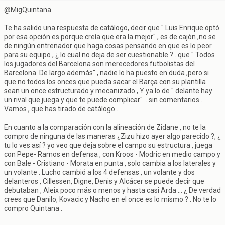
@MigQuintana
Te ha salido una respuesta de catálogo, decir que " Luis Enrique optó
por esa opción es porque creía que era la mejor" , es de cajón ,no se
de ningún entrenador que haga cosas pensando en que es lo peor
para su equipo , ¿ lo cual no deja de ser cuestionable ? . que " Todos
los jugadores del Barcelona son merecedores futbolistas del
Barcelona. De largo además" , nadie lo ha puesto en duda ,pero si
que no todos los onces que pueda sacar el Barça con su plantilla
sean un once estructurado y mecanizado , Y ya lo de " delante hay
un rival que juega y que te puede complicar" ...sin comentarios .
Vamos , que has tirado de catálogo .
En cuanto a la comparación con la alineación de Zidane , no te la
compro de ninguna de las maneras ¿Zizu hizo ayer algo parecido ?, ¿
tu lo ves así ? yo veo que deja sobre el campo su estructura , juega
con Pepe- Ramos en defensa , con Kroos - Modric en medio campo y
con Bale - Cristiano - Morata en punta , solo cambia a los laterales y
un volante . Lucho cambió a los 4 defensas , un volante y dos
delanteros , Cillessen, Digne, Denis y Alcácer se puede decir que
debutaban , Aleix poco más o menos y hasta casi Arda ... ¿ De verdad
crees que Danilo, Kovacic y Nacho en el once es lo mismo ? . No te lo
compro Quintana .