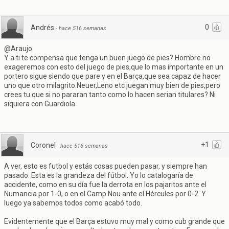
0
Andrés
·
hace 516 semanas
@Araujo
Y a ti te compensa que tenga un buen juego de pies? Hombre no
exageremos con esto del juego de pies,que lo mas importante en un
portero sigue siendo que pare y en el Barça,que sea capaz de hacer
uno que otro milagrito.Neuer,Leno etc juegan muy bien de pies,pero
crees tu que si no pararan tanto como lo hacen serian titulares? Ni
siquiera con Guardiola
+1
Coronel
·
hace 516 semanas
A ver, esto es futbol y estás cosas pueden pasar, y siempre han
pasado. Esta es la grandeza del fútbol. Yo lo catalogaría de
accidente, como en su día fue la derrota en los pajaritos ante el
Numancia por 1-0, o en el Camp Nou ante el Hércules por 0-2. Y
luego ya sabemos todos como acabó todo.
Evidentemente que el Barça estuvo muy mal y como cub grande que