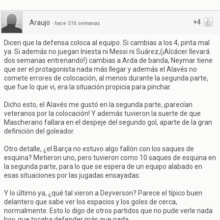
+4
Araujo
·
hace 516 semanas
Dicen que la defensa coloca al equipo. Si cambias a los 4, pinta mal
ya. Si además no juegan Iniesta ni Messi ni Suárez,(¡Alcácer llevará
dos semanas entrenando!) cambias a Arda de banda, Neymar tiene
que ser el protagonista nada más llegar y además el Alavés no
comete errores de colocación, al menos durante la segunda parte,
que fue lo que vi, era la situación propicia para pinchar.
Dicho esto, el Alavés me gustó en la segunda parte, ¡parecían
veteranos por la colocación! Y además tuvieron la suerte de que
Mascherano fallara en el despeje del segundo gol, aparte de la gran
definición del goleador.
Otro detalle, ¿el Barça no estuvo algo fallón con los saques de
esquina? Metieron uno, pero tuvieron como 10 saques de esquina en
la segunda parte, para lo que se espera de un equipo alabado en
esas situaciones por las jugadas ensayadas.
Y lo último ya, ¿qué tal vieron a Deyverson? Parece el típico buen
delantero que sabe ver los espacios y los goles de cerca,
normalmente. Esto lo digo de otros partidos que no pude verle nada
hoy, que tocaba defender más que nada.