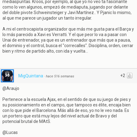
mediaspuntas. Kroos, por ejemplo, al que yo no veo ta fascinante
como lo ven algunos, empezó de mediaputa, jugando por delante
del doble pivote Schweinsteiger y Javi Martínez.. Y Pjanic lo mismo,
al que me parece un jugador un tanto irregular.
A mi el centrocapista organizador que más me gusta para el Barça y
lo más parecido a Xavi es Verratti. Y el que peor lo va a pasar con
Unai de entrenador, ya que es un entrenador que más que a pausa,
el dominio y el control, busca el "correcalles". Disciplina, orden, cerrar
bien y ritmo de partido alto, con ida y vuelta...
+2
MigQuintana
·
hace 516 semanas
@Araujo
Pertenece a la escuela Ajax, en el sentido de que su juego de pies y
su posicionamiento en el campo, que tampoco es élite, encaja bien
con lo que pide el Barcelona. Más allá de eso, yo no le veo nada. Es
un portero que está muy lejos del nivel actual de Bravo y del
potencial brutal de MAtS.
@Lucas