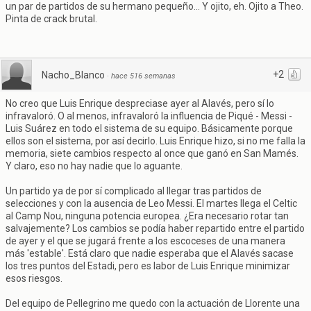
un par de partidos de su hermano pequeño... Y ojito, eh. Ojito a Theo.
Pinta de crack brutal.
+2
Nacho_Blanco
·
hace 516 semanas
No creo que Luis Enrique despreciase ayer al Alavés, pero sí lo
infravaloró. O al menos, infravaloró la influencia de Piqué - Messi -
Luis Suárez en todo el sistema de su equipo. Básicamente porque
ellos son el sistema, por así decirlo. Luis Enrique hizo, si no me falla la
memoria, siete cambios respecto al once que ganó en San Mamés.
Y claro, eso no hay nadie que lo aguante.
Un partido ya de por sí complicado al llegar tras partidos de
selecciones y con la ausencia de Leo Messi. El martes llega el Celtic
al Camp Nou, ninguna potencia europea. ¿Era necesario rotar tan
salvajemente? Los cambios se podía haber repartido entre el partido
de ayer y el que se jugará frente a los escoceses de una manera
más 'estable'. Está claro que nadie esperaba que el Alavés sacase
los tres puntos del Estadi, pero es labor de Luis Enrique minimizar
esos riesgos.
Del equipo de Pellegrino me quedo con la actuación de Llorente una