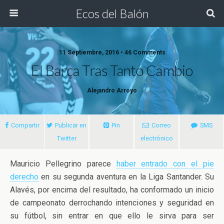
Ecos del Balón
11 Septiembre, 2016 • 46 Comments
El Barça Tras Tanto Cambio
Alejandro Arroyo
Compartir
Publicar en
Pin
Correo
SMS
Twitter
electrónico
Mauricio Pellegrino parece
haber entrado con el pie
derecho
en su segunda aventura en la Liga Santander. Su
Alavés, por encima del resultado, ha conformado un inicio
de campeonato derrochando intenciones y seguridad en
su fútbol, sin entrar
en que ello le sirva para ser