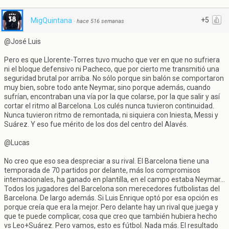
+5
MigQuintana
·
hace 516 semanas
@José Luis
Pero es que Llorente-Torres tuvo mucho que ver en que no sufriera
ni el bloque defensivo ni Pacheco, que por cierto me transmitió una
seguridad brutal por arriba. No sólo porque sin balón se comportaron
muy bien, sobre todo ante Neymar, sino porque además, cuando
sufrían, encontraban una vía por la que colarse, por la que salir y así
cortar el ritmo al Barcelona. Los culés nunca tuvieron continuidad.
Nunca tuvieron ritmo de remontada, ni siquiera con Iniesta, Messi y
Suárez. Y eso fue mérito de los dos del centro del Alavés.
@Lucas
No creo que eso sea despreciar a su rival. El Barcelona tiene una
temporada de 70 partidos por delante, más los compromisos
internacionales, ha ganado en plantilla, en el campo estaba Neymar...
Todos los jugadores del Barcelona son merecedores futbolistas del
Barcelona. De largo además. Si Luis Enrique optó por esa opción es
porque creía que era la mejor. Pero delante hay un rival que juega y
que te puede complicar, cosa que creo que también hubiera hecho
vs Leo+Suárez. Pero vamos, esto es fútbol. Nada más. El resultado