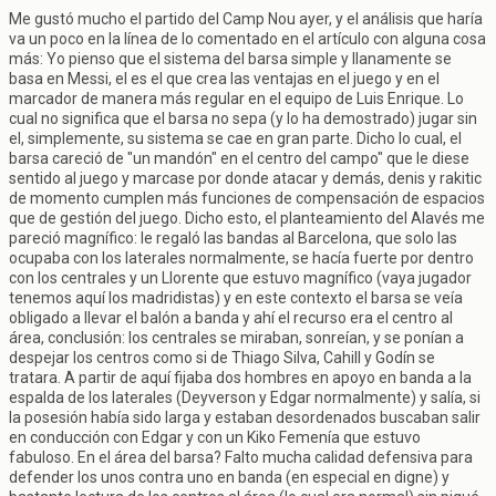
Me gustó mucho el partido del Camp Nou ayer, y el análisis que haría
va un poco en la línea de lo comentado en el artículo con alguna cosa
más: Yo pienso que el sistema del barsa simple y llanamente se
basa en Messi, el es el que crea las ventajas en el juego y en el
marcador de manera más regular en el equipo de Luis Enrique. Lo
cual no significa que el barsa no sepa (y lo ha demostrado) jugar sin
el, simplemente, su sistema se cae en gran parte. Dicho lo cual, el
barsa careció de "un mandón" en el centro del campo" que le diese
sentido al juego y marcase por donde atacar y demás, denis y rakitic
de momento cumplen más funciones de compensación de espacios
que de gestión del juego. Dicho esto, el planteamiento del Alavés me
pareció magnífico: le regaló las bandas al Barcelona, que solo las
ocupaba con los laterales normalmente, se hacía fuerte por dentro
con los centrales y un Llorente que estuvo magnífico (vaya jugador
tenemos aquí los madridistas) y en este contexto el barsa se veía
obligado a llevar el balón a banda y ahí el recurso era el centro al
área, conclusión: los centrales se miraban, sonreían, y se ponían a
despejar los centros como si de Thiago Silva, Cahill y Godín se
tratara. A partir de aquí fijaba dos hombres en apoyo en banda a la
espalda de los laterales (Deyverson y Edgar normalmente) y salía, si
la posesión había sido larga y estaban desordenados buscaban salir
en conducción con Edgar y con un Kiko Femenía que estuvo
fabuloso. En el área del barsa? Falto mucha calidad defensiva para
defender los unos contra uno en banda (en especial en digne) y