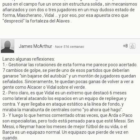
puso en el campo fue un once sin estructura solida , sin mecanismos
afianzados y con dos o tres jugadores en un muy dudoso estado de
forma, Mascherano , Vidal ... y por eso, por esa apuesta creo que
"despreció" la fortaleza del Alaves .
+8
James McArthur
·
hace 516 semanas
Lanzo algunas reflexiones:
1.- Gestionar las rotaciones de esta forma me parece poco acertado.
7 cambios de golpe, se pierde uno de esos partidos que deberían
ganarse "sin bajarse del autobús" y un montón de jugadores quedan
señalados. Sinceramente, te quedan pocas ganas de volver a ver a
gente como Alcacer o Vidal sobre el verde.
2.- Pero claro, es que Vidal es un extremo que destacó 6 meses
como lateral atacando los espacios en un equipo de repliegue y
contra. Y ayer llegaba en ataque estático a la línea de fondo, y
miraba la marabunta de centrales como "yo ahora qué hago".
3.- Y luego lo que hemos comentado otras veces, que Arda o Paco
son especialistas, pero todo está pensado para que esté Messi. Sin
Messi, o Neymar hace los meses de mejor fútbol de su vida, o el
Barça es un equipazo normal. Un equipazo que pierde de vez en
cuando.