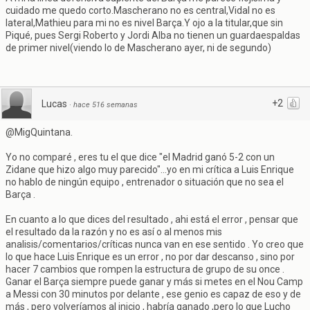
cuidado me quedo corto.Mascherano no es central,Vidal no es
lateral,Mathieu para mi no es nivel Barça.Y ojo a la titular,que sin
Piqué, pues Sergi Roberto y Jordi Alba no tienen un guardaespaldas
de primer nivel(viendo lo de Mascherano ayer, ni de segundo)
+2
Lucas
·
hace 516 semanas
@MigQuintana.
Yo no comparé , eres tu el que dice "el Madrid ganó 5-2 con un
Zidane que hizo algo muy parecido"...yo en mi crítica a Luis Enrique
no hablo de ningún equipo , entrenador o situación que no sea el
Barça .
En cuanto a lo que dices del resultado , ahi está el error , pensar que
el resultado da la razón y no es así o al menos mis
analisis/comentarios/críticas nunca van en ese sentido . Yo creo que
lo que hace Luis Enrique es un error , no por dar descanso , sino por
hacer 7 cambios que rompen la estructura de grupo de su once .
Ganar el Barça siempre puede ganar y más si metes en el Nou Camp
a Messi con 30 minutos por delante , ese genio es capaz de eso y de
más , pero volveríamos al inicio , habría ganado ,pero lo que Lucho