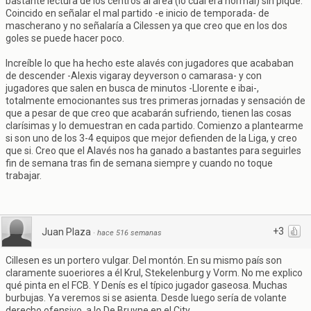
bastante lectura de los centros al área (lo cual era normal) sin piqué.
Coincido en señalar el mal partido -e inicio de temporada- de
mascherano y no señalaría a Cilessen ya que creo que en los dos
goles se puede hacer poco.
Increíble lo que ha hecho este alavés con jugadores que acababan
de descender -Alexis vigaray deyverson o camarasa- y con
jugadores que salen en busca de minutos -Llorente e ibai-,
totalmente emocionantes sus tres primeras jornadas y sensación de
que a pesar de que creo que acabarán sufriendo, tienen las cosas
clarísimas y lo demuestran en cada partido. Comienzo a plantearme
si son uno de los 3-4 equipos que mejor defienden de la Liga, y creo
que si. Creo que el Alavés nos ha ganado a bastantes para seguirles
fin de semana tras fin de semana siempre y cuando no toque
trabajar.
+3
Juan Plaza
·
hace 516 semanas
Cillesen es un portero vulgar. Del montón. En su mismo país son
claramente suoeriores a él Krul, Stekelenburg y Vorm. No me explico
qué pinta en el FCB. Y Denís es el típico jugador gaseosa. Muchas
burbujas. Ya veremos si se asienta. Desde luego sería de volante
derecho ofensivo, a lo De Bruyne en el City