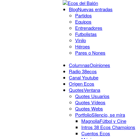
Blog
Nuevas entradas
Partidos
Equipos
Entrenadores
Futbolistas
Vinilo
Héroes
Pares o Nones
Columnas
Opiniones
Radio 38ecos
Canal Youtube
Origen Ecos
Quotes
Ventana
Quotes Usuarios
Quotes Vídeos
Quotes Webs
Portfolio
Silencio, se mira
Magnolia
Fútbol y Cine
Intros 38 Ecos Champions
Cuentos Ecos