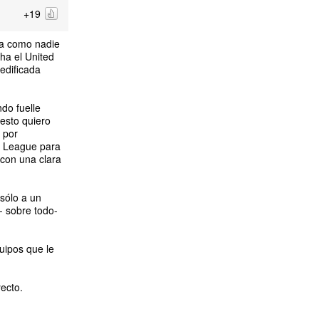
+19
ja como nadie
ha el United
 edificada
do fuelle
 esto quiero
 por
a League para
 con una clara
 sólo a un
- sobre todo-
uipos que le
ecto.