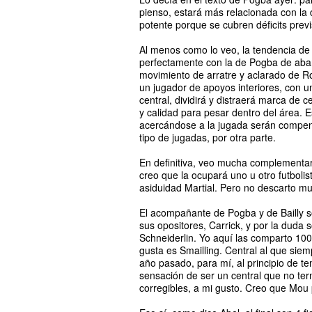
pienso, estará más relacionada con la
potente porque se cubren déficits prev
Al menos como lo veo, la tendencia de 
perfectamente con la de Pogba de aban
movimiento de arratre y aclarado de R
un jugador de apoyos interiores, con u
central, dividirá y distraerá marca de
y calidad para pesar dentro del área. 
acercándose a la jugada serán compens
tipo de jugadas, por otra parte.
En definitiva, veo mucha complementar
creo que la ocupará uno u otro futbol
asiduidad Martial. Pero no descarto mu
El acompañante de Pogba y de Bailly 
sus opositores, Carrick, y por la duda 
Schneiderlin. Yo aquí las comparto 100
gusta es Smailling. Central al que siem
año pasado, para mí, al principio de t
sensación de ser un central que no ter
corregibles, a mi gusto. Creo que Mou