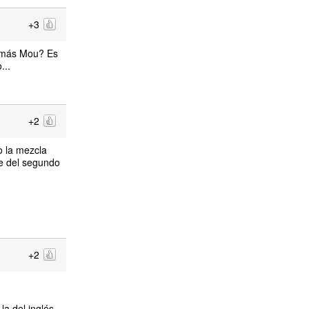
+3
s más Mou? Es
...
+2
o la mezcla
e del segundo
+2
la del inglés,