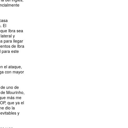
encialmente
 casa
. El
 que Ibra sea
lateral y
s para llegar
ientos de Ibra
 para este
n el ataque,
aga con mayor
 de uno de
l de Mourinho,
a que más me
TOP, que ya el
e dio la
evitables y