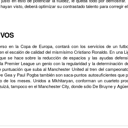
 justo en esto de potenciar la fluidez, le queda todo por demostrar
hayan visto, deberá optimizar su contrastado talento para corregir e
IVOS
rso en la Copa de Europa, contará con los servicios de un futbo
n el escalón de calidad del mismísimo Cristiano Ronaldo. En una Liga 
que se hace sobre la reducción de espacios y las ayudas defens
 la Premier League un genio con la regularidad y la determinación d
e puntuación que suba al Manchester United al tren del campeonat
e Gea y Paul Pogba también son saca-puntos autosuficientes que pu
o de los meses. Unidos a Mkhitaryan, conforman un cuarteto produ
 Quizá, tampoco en el Manchester City, donde sólo De Bruyne y Agüer