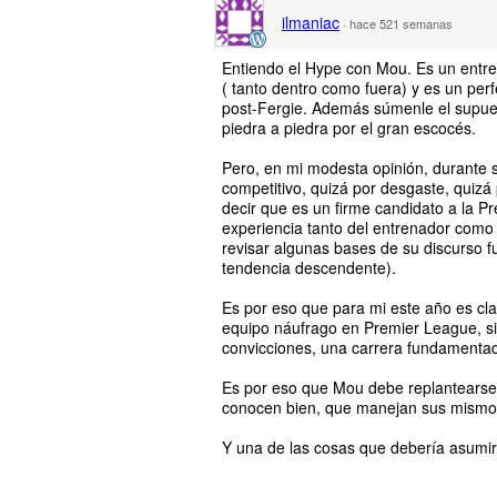
ilmaniac
·
hace 521 semanas
Entiendo el Hype con Mou. Es un entr
( tanto dentro como fuera) y es un pe
post-Fergie. Además súmenle el supuesto
piedra a piedra por el gran escocés.
Pero, en mi modesta opinión, durante s
competitivo, quizá por desgaste, quizá 
decir que es un firme candidato a la Pr
experiencia tanto del entrenador como
revisar algunas bases de su discurso fu
tendencia descendente).
Es por eso que para mi este año es cla
equipo náufrago en Premier League, si
convicciones, una carrera fundamentada
Es por eso que Mou debe replantearse
conocen bien, que manejan sus mismos r
Y una de las cosas que debería asumir