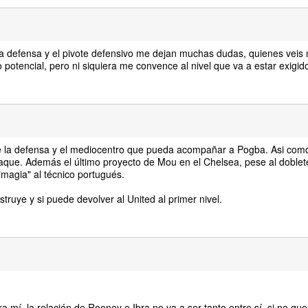
la defensa y el pivote defensivo me dejan muchas dudas, quienes vei
 potencial, pero ni siquiera me convence al nivel que va a estar exigido
e la defensa y el mediocentro que pueda acompañar a Pogba. Asi com
que. Además el último proyecto de Mou en el Chelsea, pese al doblet
magia" al técnico portugués.
ruye y si puede devolver al United al primer nivel.
 mí, la relación de Rooney e Ibra no va a ser tanto entre sí, si no que 