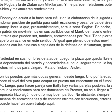
 de Pogba y la de Zlatan con Mhkitaryan. Y me parecen relaciones pot
isibles y maximizarán rendimientos.
Rooney de acudir a la base para influir en la elaboración de la jugada
donar posición de partida para subir escalones y pesar cerca del área
ooney libera la que, presumiblemente, será la zona 'Pogba'. De hecho,
n patrón de movimientos en sus partidos con el ManU de hacerlo entre 
 centrales que pueden ser, también, aprovechadas por Paul. Tiene pierna
Espero un avance en este sentido. Al igual que pienso que estos movim
ados con las rupturas a espaldas de la defensa de Mhkitaryan, genial
iadiedad en sus hombres de ataque. Luego, la plaza que queda libre e
ista dependiendo del partido y necesidades aunque, seguramente, lo h
chos minutos para Lingard, Mata o, incluso, Ander.
son los puestos que más dudas generan, desde luego. Uno por la edad
sobre el nivel del otro para ocupar un puesto tan importante en el fútbo
%. Luego, para hacer pareja con Bailly hay varias parejas posibles; l
pre le vi condiciones para ser dominante en Premier, no sé si llegar a 
emporada hizo algún que otro muy buen partido. No obstante, siempre m
minaba de aprovecharlas y de cometer errores con frecuencia, errores 
 puede hacer un buen trabajo aquí.