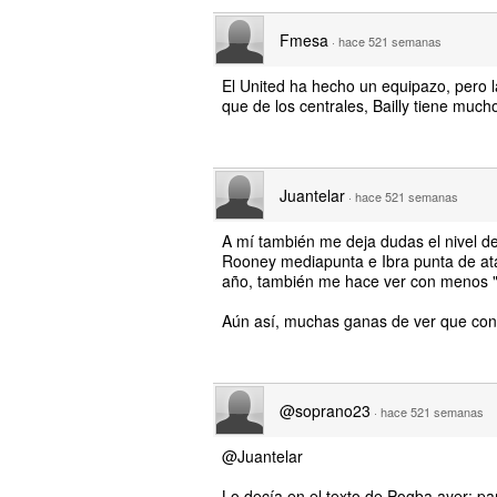
Fmesa
·
hace 521 semanas
El United ha hecho un equipazo, pero 
que de los centrales, Bailly tiene mucho
Juantelar
·
hace 521 semanas
A mí también me deja dudas el nivel d
Rooney mediapunta e Ibra punta de ata
año, también me hace ver con menos "
Aún así, muchas ganas de ver que const
@soprano23
·
hace 521 semanas
@Juantelar
Lo decía en el texto de Pogba ayer: para