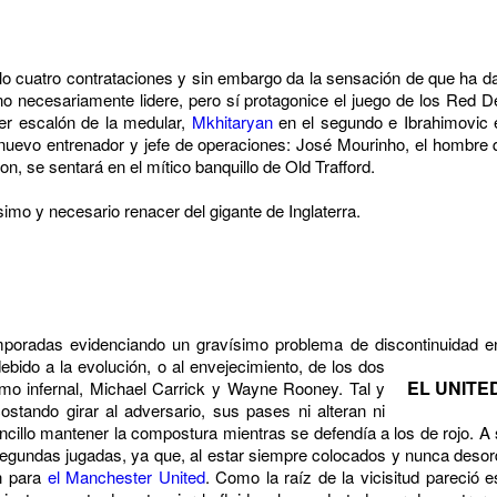
o cuatro contrataciones y sin embargo da la sensación de que ha d
o necesariamente lidere, pero sí protagonice el juego de los Red De
mer escalón de la medular,
Mkhitaryan
en el segundo e Ibrahimovic 
el nuevo entrenador y jefe de operaciones: José Mourinho, el hombr
n, se sentará en el mítico banquillo de Old Trafford.
dísimo y necesario renacer del gigante de Inglaterra.
emporadas evidenciando un gravísimo problema de discontinuidad 
ebido a la evolución, o al envejecimiento, de los dos
EL UNITE
mo infernal, Michael Carrick y Wayne Rooney. Tal y
ostando girar al adversario, sus pases ni alteran ni
illo mantener la compostura mientras se defendía a los de rojo. A 
as segundas jugadas, ya que, al estar siempre colocados y nunca des
n para
el Manchester United
. Como la raíz de la vicisitud pareció 