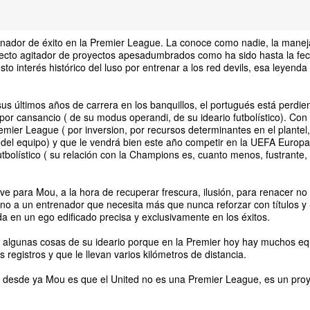
enador de éxito en la Premier League. La conoce como nadie, la mane
rfecto agitador de proyectos apesadumbrados como ha sido hasta la fec
 interés histórico del luso por entrenar a los red devils, esa leyenda
us últimos años de carrera en los banquillos, el portugués está perdien
por cansancio ( de su modus operandi, de su ideario futbolístico). Con
emier League ( por inversion, por recursos determinantes en el plantel,
 del equipo) y que le vendrá bien este año competir en la UEFA Europ
tbolístico ( su relación con la Champions es, cuanto menos, fustrante,
ve para Mou, a la hora de recuperar frescura, ilusión, para renacer no
no a un entrenador que necesita más que nunca reforzar con títulos y 
 en un ego edificado precisa y exclusivamente en los éxitos.
 algunas cosas de su ideario porque en la Premier hoy hay muchos eq
egistros y que le llevan varios kilómetros de distancia.
 desde ya Mou es que el United no es una Premier League, es un proy