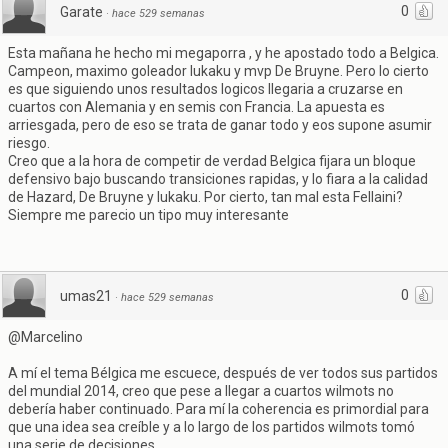
0
Garate
·
hace 529 semanas
Esta mañana he hecho mi megaporra , y he apostado todo a Belgica.
Campeon, maximo goleador lukaku y mvp De Bruyne. Pero lo cierto
es que siguiendo unos resultados logicos llegaria a cruzarse en
cuartos con Alemania y en semis con Francia. La apuesta es
arriesgada, pero de eso se trata de ganar todo y eos supone asumir
riesgo.
Creo que a la hora de competir de verdad Belgica fijara un bloque
defensivo bajo buscando transiciones rapidas, y lo fiara a la calidad
de Hazard, De Bruyne y lukaku. Por cierto, tan mal esta Fellaini?
Siempre me parecio un tipo muy interesante
0
umas21
·
hace 529 semanas
@Marcelino
A mí el tema Bélgica me escuece, después de ver todos sus partidos
del mundial 2014, creo que pese a llegar a cuartos wilmots no
debería haber continuado. Para mí la coherencia es primordial para
que una idea sea creíble y a lo largo de los partidos wilmots tomó
una serie de decisiones...