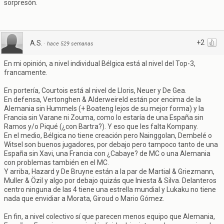
sorpresón.
+2
A.S.
·
hace 529 semanas
En mi opinión, a nivel individual Bélgica está al nivel del Top-3,
francamente.
En portería, Courtois está al nivel de Lloris, Neuer y De Gea.
En defensa, Vertonghen & Alderweireld están por encima de la
Alemania sin Hummels (+ Boateng lejos de su mejor forma) y la
Francia sin Varane ni Zouma, como lo estaría de una España sin
Ramos y/o Piqué (¿con Bartra?). Y eso que les falta Kompany.
En el medio, Bélgica no tiene creación pero Nainggolan, Dembelé o
Witsel son buenos jugadores, por debajo pero tampoco tanto de una
España sin Xavi, una Francia con ¿Cabaye? de MC o una Alemania
con problemas también en el MC.
Y arriba, Hazard y De Bruyne están a la par de Martial & Griezmann,
Muller & Özil y algo por debajo quizás que Iniesta & Silva. Delanteros
centro ninguna de las 4 tiene una estrella mundial y Lukaku no tiene
nada que envidiar a Morata, Giroud o Mario Gómez.
En fin, a nivel colectivo sí que parecen menos equipo que Alemania,