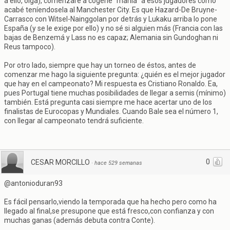
a ello, oiga), comenzaré a cogerle "manía" a esos jugadores como
acabé teníendosela al Manchester City. Es que Hazard-De Bruyne-
Carrasco con Witsel-Nainggolan por detrás y Lukaku arriba lo pone
España (y se le exige por ello) y no sé si alguien más (Francia con las
bajas de Benzemá y Lass no es capaz; Alemania sin Gundoghan ni
Reus tampoco).
Por otro lado, siempre que hay un torneo de éstos, antes de
comenzar me hago la siguiente pregunta: ¿quién es el mejor jugador
que hay en el campeonato? Mi respuesta es Cristiano Ronaldo. Ea,
pues Portugal tiene muchas posibilidades de llegar a semis (mínimo)
también. Está pregunta casi siempre me hace acertar uno de los
finalistas de Eurocopas y Mundiales. Cuando Bale sea el número 1,
con llegar al campeonato tendrá suficiente.
0
CESAR MORCILLO
·
hace 529 semanas
@antonioduran93
Es fácil pensarlo,viendo la temporada que ha hecho pero como ha
llegado al final,se presupone que está fresco,con confianza y con
muchas ganas (además debuta contra Conte).