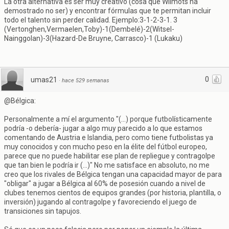
La otra alternativa es ser muy creativo (cosa que Wilmots ha
demostrado no ser) y encontrar fórmulas que te permitan incluir
todo el talento sin perder calidad. Ejemplo:3-1-2-3-1. 3
(Vertonghen,Vermaelen,Toby)-1(Dembelé)-2(Witsel-
Nainggolan)-3(Hazard-De Bruyne, Carrasco)-1 (Lukaku)
0
umas21
·
hace 529 semanas
@Bélgica:
Personalmente a mí el argumento "(...) porque futbolísticamente
podría -o debería- jugar a algo muy parecido a lo que estamos
comentando de Austria e Islandia, pero como tiene futbolistas ya
muy conocidos y con mucho peso en la élite del fútbol europeo,
parece que no puede habilitar ese plan de repliegue y contragolpe
que tan bien le podría ir (...)" No me satisface en absoluto, no me
creo que los rivales de Bélgica tengan una capacidad mayor de para
"obligar" a jugar a Bélgica al 60% de posesión cuando a nivel de
clubes tenemos cientos de equipos grandes (por historia, plantilla, o
inversión) jugando al contragolpe y favoreciendo el juego de
transiciones sin tapujos.