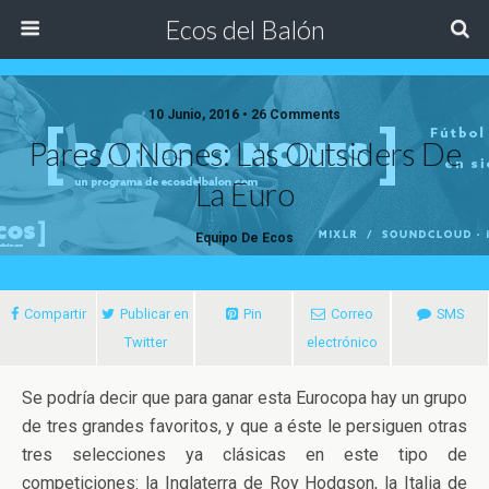
Ecos del Balón
10 Junio, 2016 • 26 Comments
Pares O Nones: Las Outsiders De
La Euro
Equipo De Ecos
Compartir
Publicar en
Pin
Correo
SMS
Twitter
electrónico
Se podría decir que para ganar esta Eurocopa hay un grupo
de tres grandes favoritos, y que a éste le persiguen otras
tres selecciones ya clásicas en este tipo de
competiciones: la Inglaterra de Roy Hodgson, la Italia de