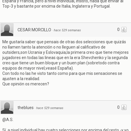
España y Francia, pero a nivel individual, insisto, nada que enviar al
Top-3 y bastante por encima de Italia, Inglaterra y Portugal.
0
CESAR MORCILLO
·
hace 529 semanas
Me gustaría saber que pensais de otras dos selecciones que quizás
no llamen tanto la atención o no lleguen al calificativo de
outsiders,son Ucrania y Eslovaquia,la primera creo que tiene mejores
jugadores en todas las lineas que en la era Shevchenko y la segunda
creo que tiene un buen bloque y un buen plan (sobretodo contra
equipos de mayor nivel,veasé España).
Con todo no las he visto tanto como para que mis sensaciones se
ajusten a la realidad.
Que opinión os merecen?
0
theblues
·
hace 529 semanas
@A.S.
Sí, a nivel individual hay cuatro selecciones por encima del resto -y yo