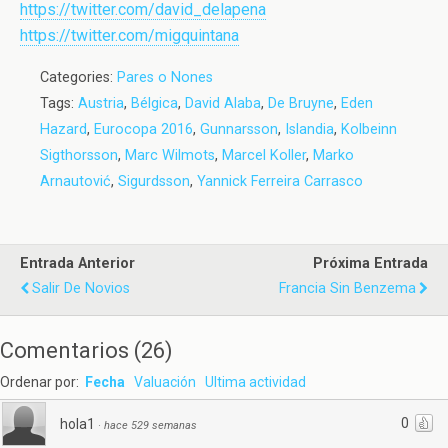
https://twitter.com/david_delapena
https://twitter.com/migquintana
Categories:
Pares o Nones
Tags:
Austria
,
Bélgica
,
David Alaba
,
De Bruyne
,
Eden
Hazard
,
Eurocopa 2016
,
Gunnarsson
,
Islandia
,
Kolbeinn
Sigthorsson
,
Marc Wilmots
,
Marcel Koller
,
Marko
Arnautović
,
Sigurdsson
,
Yannick Ferreira Carrasco
Entrada Anterior
Próxima Entrada
Salir De Novios
Francia Sin Benzema
Comentarios
(
26
)
Ordenar por:
Fecha
Valuación
Ultima actividad
0
hola1
·
hace 529 semanas