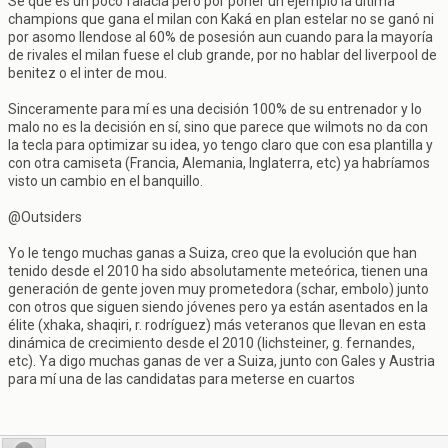
Sé que es un poco falacia pero por poner un ejemplo la última
champions que gana el milan con Kaká en plan estelar no se ganó ni
por asomo llendose al 60% de posesión aun cuando para la mayoría
de rivales el milan fuese el club grande, por no hablar del liverpool de
benitez o el inter de mou.
Sinceramente para mí es una decisión 100% de su entrenador y lo
malo no es la decisión en sí, sino que parece que wilmots no da con
la tecla para optimizar su idea, yo tengo claro que con esa plantilla y
con otra camiseta (Francia, Alemania, Inglaterra, etc) ya habríamos
visto un cambio en el banquillo.
@Outsiders
Yo le tengo muchas ganas a Suiza, creo que la evolución que han
tenido desde el 2010 ha sido absolutamente meteórica, tienen una
generación de gente joven muy prometedora (schar, embolo) junto
con otros que siguen siendo jóvenes pero ya están asentados en la
élite (xhaka, shaqiri, r. rodríguez) más veteranos que llevan en esta
dinámica de crecimiento desde el 2010 (lichsteiner, g. fernandes,
etc). Ya digo muchas ganas de ver a Suiza, junto con Gales y Austria
para mí una de las candidatas para meterse en cuartos